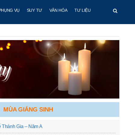
PHỤNG VỤ
SUY TƯ
VĂN HÓA
TƯ LIỆU
MÙA GIÁNG SINH
ễ Thánh Gia – Năm A