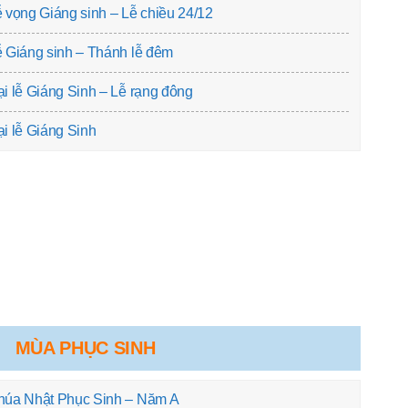
 vọng Giáng sinh – Lễ chiều 24/12
 Giáng sinh – Thánh lễ đêm
i lễ Giáng Sinh – Lễ rạng đông
i lễ Giáng Sinh
MÙA PHỤC SINH
húa Nhật Phục Sinh – Năm A