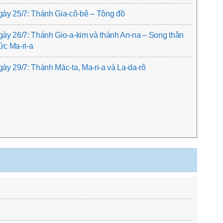
ày 25/7: Thánh Gia-cô-bê – Tông đồ
ày 26/7: Thánh Gio-a-kim và thánh An-na – Song thân
c Ma-ri-a
ày 29/7: Thánh Mác-ta, Ma-ri-a và La-da-rô