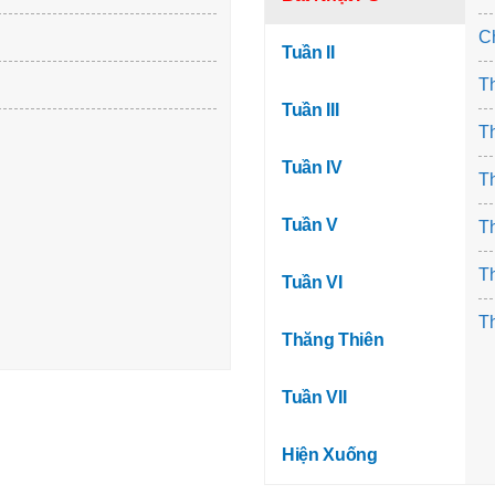
C
Tuần II
Th
Tuần III
Th
Tuần IV
Th
Tuần V
Th
Th
Tuần VI
Th
Thăng Thiên
Tuần VII
Hiện Xuống