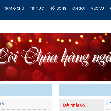
TRANG CHỦ
TIN TỨC
HỘI DÒNG
ƠN GỌI
MỤC VỤ
m A
L
Bát Nhật GS