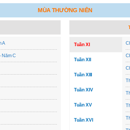
MÙA THƯỜNG NIÊN
m A
C
Tuần XI
 – Năm C
C
Tuần XII
Ch
Tuần XIII
Th
Tuần XIV
Th
Tuần XV
Th
T
Tuần XVI