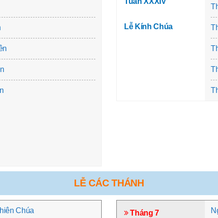
Tuần XXXIV
n
T
Lễ Kính Chúa
n
T
ên
T
ên
T
ên
T
LỄ CÁC THÁNH
Thiên Chúa
Ng
Tháng 7