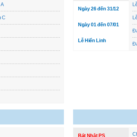
 A
Lễ
Ngày 26 đến 31/12
m C
Lễ
Ngày 01 đến 07/01
Đạ
Lễ Hiển Linh
Đạ
C
Bát Nhật PS