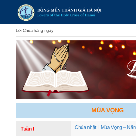
Lời Chúa hàng ngày
MÙA VỌNG
Chúa nhật II Mùa Vọng – Nă
Tuần I