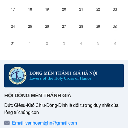
17
18
19
20
21
22
23
24
25
26
27
28
29
30
31
1
2
3
4
5
6
HỘI DÒNG MẾN THÁNH GIÁ
Đức Giêsu-Kitô Chịu-Đóng-Đinh là đối tượng duy nhất của
lòng trí chúng con
Email: vanhoamtghn@gmail.com