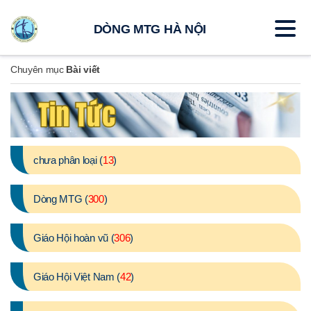
DÒNG MTG HÀ NỘI
Chuyên mục
Bài viết
chưa phân loại (
13
)
Dòng MTG (
300
)
Giáo Hội hoàn vũ (
306
)
Giáo Hội Việt Nam (
42
)