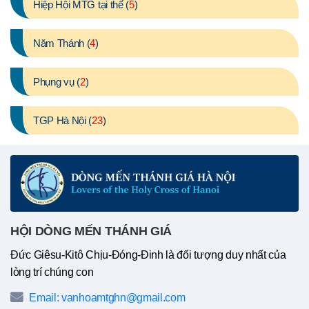
Hiệp Hội MTG tại thế (
5
)
Năm Thánh (
4
)
Phụng vụ (
2
)
TGP Hà Nội (
23
)
HỘI DÒNG MẾN THÁNH GIÁ
Đức Giêsu-Kitô Chịu-Đóng-Đinh là đối tượng duy nhất của
lòng trí chúng con
Email: vanhoamtghn@gmail.com