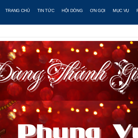
TRANG CHỦ
TIN TỨC
HỘI DÒNG
ƠN GỌI
MỤC VỤ