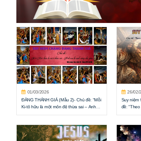
01/03/2026
26/02/
ĐÀNG THÁNH GIÁ (Mẫu 2)- Chủ đề: “Mỗi
Suy niệm 
Ki-tô hữu là một môn đệ thừa sai – Anh
đề: “Theo
em là ánh sáng thế gian”
Trở Nên M