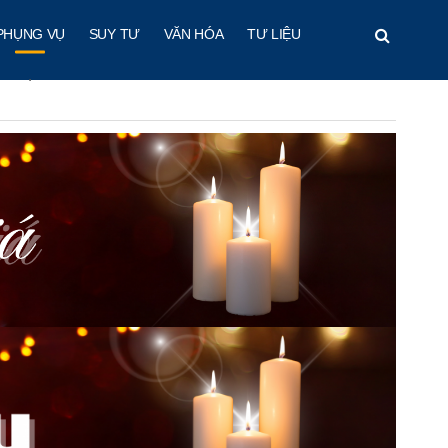
PHỤNG VỤ
SUY TƯ
VĂN HÓA
TƯ LIỆU