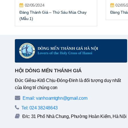
02/05/2024
02/05/
Đàng Thánh Giá – Thứ Sáu Mùa Chay
Đàng Thán
(Mẫu 1)
HỘI DÒNG MẾN THÁNH GIÁ
Đức Giêsu-Kitô Chịu-Đóng-Đinh là đối tượng duy nhất
của lòng trí chúng con
Email: vanhoamtghn@gmail.com
Tel: 024 38248643
Đ/c: 31 Phố Nhà Chung, Phường Hoàn Kiếm, Hà Nội