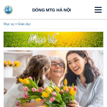
DÒNG MTG HÀ NỘI
Mục vụ
>
Giáo dục