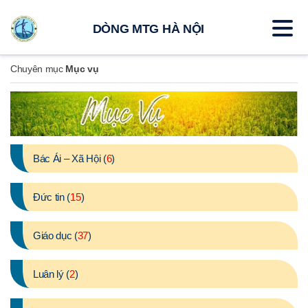
DÒNG MTG HÀ NỘI
Chuyên mục
Mục vụ
Bác Ái – Xã Hội (
6
)
Đức tin (
15
)
Giáo dục (
37
)
Luân lý (
2
)