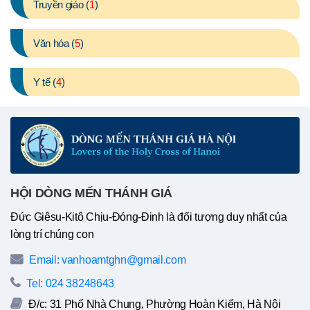
Truyền giáo (
1
)
Văn hóa (
5
)
Y tế (
4
)
HỘI DÒNG MẾN THÁNH GIÁ
Đức Giêsu-Kitô Chịu-Đóng-Đinh là đối tượng duy nhất của
lòng trí chúng con
Email: vanhoamtghn@gmail.com
Tel: 024 38248643
Đ/c: 31 Phố Nhà Chung, Phường Hoàn Kiếm, Hà Nội