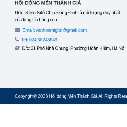
HỘI DÒNG MẾN THÁNH GIÁ
Đức Giêsu-Kitô Chịu-Đóng-Đinh là đối tượng duy nhất
của lòng trí chúng con
Email: vanhoamtghn@gmail.com
Tel: 024 38248643
Đ/c: 31 Phố Nhà Chung, Phường Hoàn Kiếm, Hà Nội
Copyright© 2023 Hội dòng Mến Thánh Giá All Rights Rese