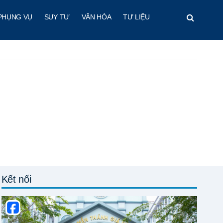
PHỤNG VỤ
SUY TƯ
VĂN HÓA
TƯ LIỆU
Kết nối