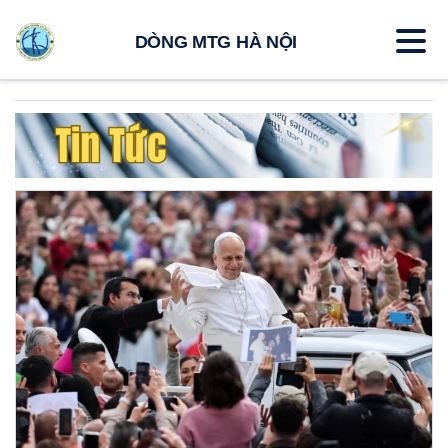
DÒNG MTG HÀ NỘI