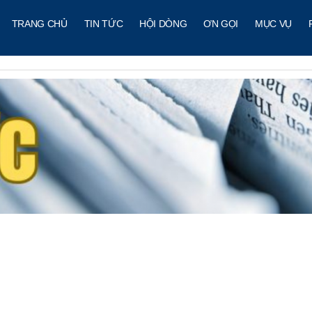
TRANG CHỦ
TIN TỨC
HỘI DÒNG
ƠN GỌI
MỤC VỤ