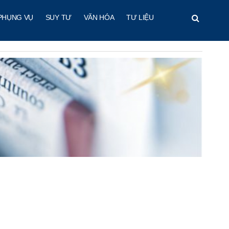
PHỤNG VỤ
SUY TƯ
VĂN HÓA
TƯ LIỆU