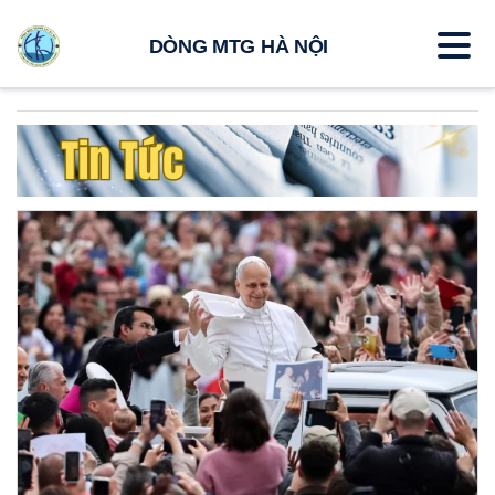
DÒNG MTG HÀ NỘI