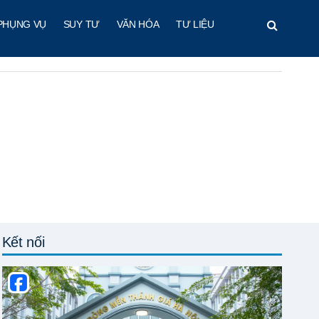
PHỤNG VỤ
SUY TƯ
VĂN HÓA
TƯ LIỆU
Kết nối