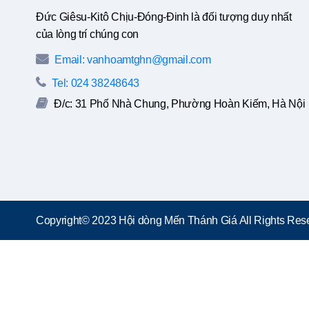
Đức Giêsu-Kitô Chịu-Đóng-Đinh là đối tượng duy nhất
của lòng trí chúng con
Email: vanhoamtghn@gmail.com
Tel: 024 38248643
Đ/c: 31 Phố Nhà Chung, Phường Hoàn Kiếm, Hà Nội
Copyright© 2023 Hội dòng Mến Thánh Giá All Rights Rese