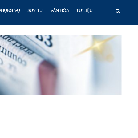
PHỤNG VỤ
SUY TƯ
VĂN HÓA
TƯ LIỆU