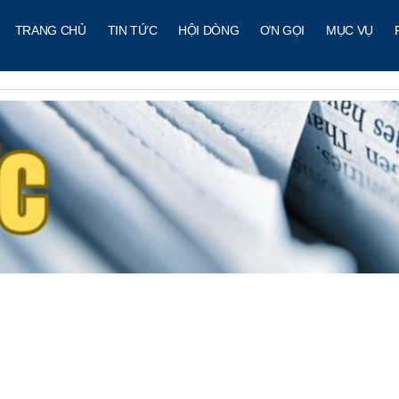
TRANG CHỦ
TIN TỨC
HỘI DÒNG
ƠN GỌI
MỤC VỤ