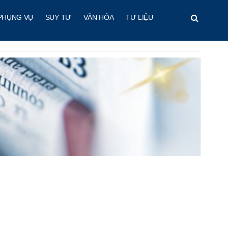
PHỤNG VỤ
SUY TƯ
VĂN HÓA
TƯ LIỆU