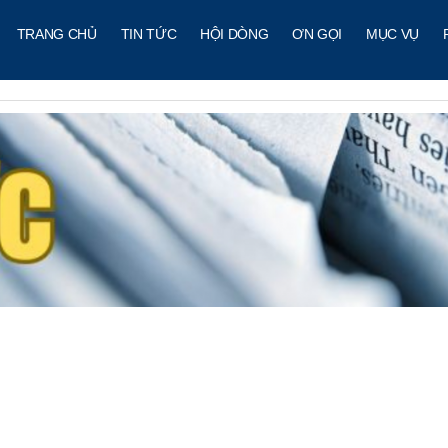
TRANG CHỦ
TIN TỨC
HỘI DÒNG
ƠN GỌI
MỤC VỤ