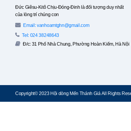
Đức Giêsu-Kitô Chịu-Đóng-Đinh là đối tượng duy nhất
của lòng trí chúng con
Email: vanhoamtghn@gmail.com
Tel: 024 38248643
Đ/c: 31 Phố Nhà Chung, Phường Hoàn Kiếm, Hà Nội
Copyright© 2023 Hội dòng Mến Thánh Giá All Rights Rese