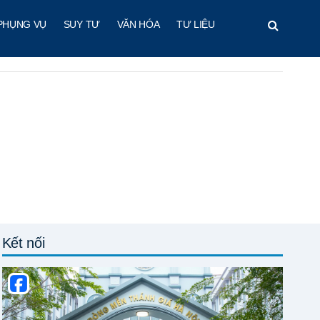
PHỤNG VỤ
SUY TƯ
VĂN HÓA
TƯ LIỆU
Kết nối