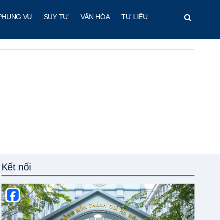
PHỤNG VỤ
SUY TƯ
VĂN HÓA
TƯ LIỆU
Kết nối