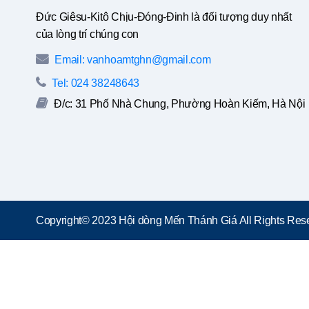
Đức Giêsu-Kitô Chịu-Đóng-Đinh là đối tượng duy nhất
của lòng trí chúng con
Email: vanhoamtghn@gmail.com
Tel: 024 38248643
Đ/c: 31 Phố Nhà Chung, Phường Hoàn Kiếm, Hà Nội
Copyright© 2023 Hội dòng Mến Thánh Giá All Rights Rese