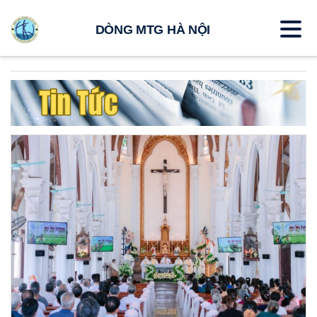
DÒNG MTG HÀ NỘI