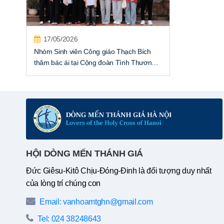
17/05/2026
Nhóm Sinh viên Công giáo Thạch Bích
thăm bác ái tại Cộng đoàn Tình Thương
Kẻ Nghệ, thuộc Dòng Mến Thánh Giá Hà
Nội.
HỘI DÒNG MẾN THÁNH GIÁ
Đức Giêsu-Kitô Chịu-Đóng-Đinh là đối tượng duy nhất
của lòng trí chúng con
Email: vanhoamtghn@gmail.com
Tel: 024 38248643