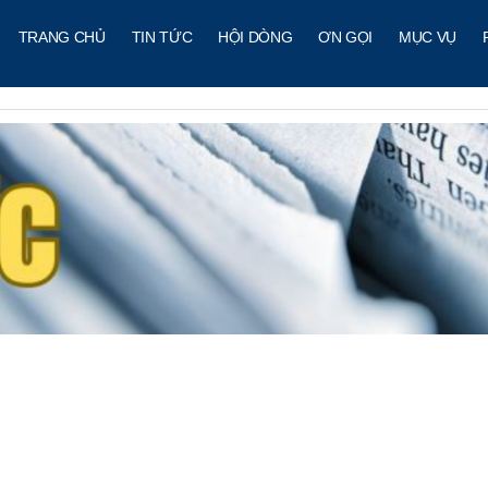
TRANG CHỦ
TIN TỨC
HỘI DÒNG
ƠN GỌI
MỤC VỤ