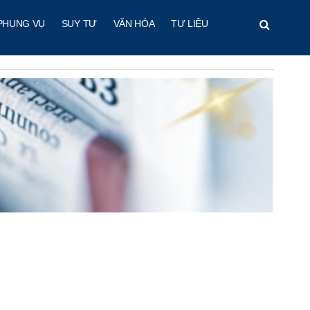
PHỤNG VỤ
SUY TƯ
VĂN HÓA
TƯ LIỆU