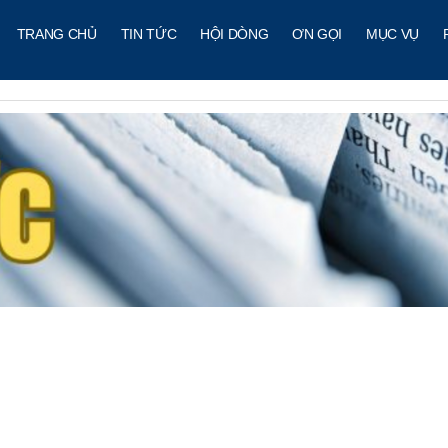
TRANG CHỦ
TIN TỨC
HỘI DÒNG
ƠN GỌI
MỤC VỤ