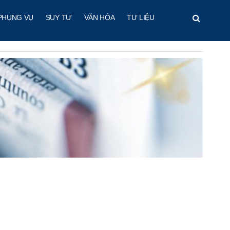
PHỤNG VỤ
SUY TƯ
VĂN HÓA
TƯ LIỆU