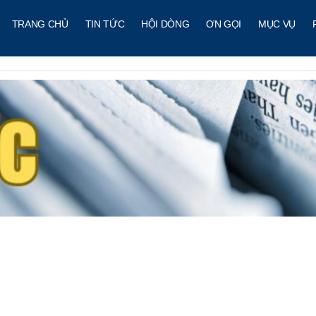
TRANG CHỦ
TIN TỨC
HỘI DÒNG
ƠN GỌI
MỤC VỤ