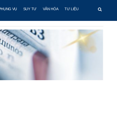
PHỤNG VỤ
SUY TƯ
VĂN HÓA
TƯ LIỆU