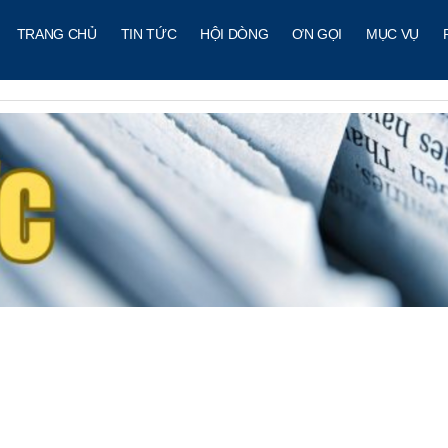
TRANG CHỦ
TIN TỨC
HỘI DÒNG
ƠN GỌI
MỤC VỤ