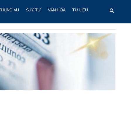
PHỤNG VỤ
SUY TƯ
VĂN HÓA
TƯ LIỆU