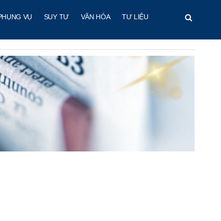
PHỤNG VỤ
SUY TƯ
VĂN HÓA
TƯ LIỆU