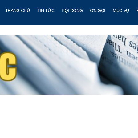
TRANG CHỦ
TIN TỨC
HỘI DÒNG
ƠN GỌI
MỤC VỤ