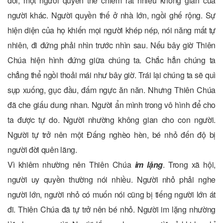
đời, một người quyền thế chiếm rất nhiều không gian của
người khác. Người quyền thế ở nhà lớn, ngồi ghế rộng. Sự
hiện diện của họ khiến mọi người khép nép, nói năng mất tự
nhiên, đi đứng phải nhìn trước nhìn sau. Nếu bây giờ Thiên
Chúa hiện hình đứng giữa chúng ta. Chắc hẳn chúng ta
chẳng thể ngồi thoải mái như bây giờ. Trái lại chúng ta sẽ quì
sụp xuống, gục đầu, đấm ngực ăn năn. Nhưng Thiên Chúa
đã che giấu dung nhan. Người ẩn mình trong vô hình để cho
ta được tự do. Người nhường không gian cho con người.
Người tự trở nên một Đấng nghèo hèn, bé nhỏ đến độ bị
người đời quên lãng.
Vì khiêm nhường nên Thiên Chúa
im lặng
. Trong xã hội,
người uy quyền thường nói nhiều. Người nhỏ phải nghe
người lớn, người nhỏ có muốn nói cũng bị tiếng người lớn át
đi. Thiên Chúa đã tự trở nên bé nhỏ. Người im lặng nhường