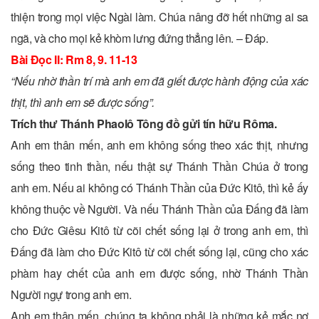
thiện trong mọi việc Ngài làm. Chúa nâng đỡ hết những ai sa
ngã, và cho mọi kẻ khòm lưng đứng thẳng lên. – Ðáp.
Bài Ðọc II
: Rm 8, 9. 11-13
“Nếu nhờ thần trí mà anh em đã giết được hành động của xác
thịt, thì anh em sẽ được sống”.
Trích thư Thánh Phaolô Tông đồ gửi tín hữu Rôma.
Anh em thân mến, anh em không sống theo xác thịt, nhưng
sống theo tinh thần, nếu thật sự Thánh Thần Chúa ở trong
anh em. Nếu ai không có Thánh Thần của Ðức Kitô, thì kẻ ấy
không thuộc về Người. Và nếu Thánh Thần của Ðấng đã làm
cho Ðức Giêsu Kitô từ cõi chết sống lại ở trong anh em, thì
Ðấng đã làm cho Ðức Kitô từ cõi chết sống lại, cũng cho xác
phàm hay chết của anh em được sống, nhờ Thánh Thần
Người ngự trong anh em.
Anh em thân mến, chúng ta không phải là những kẻ mắc nợ