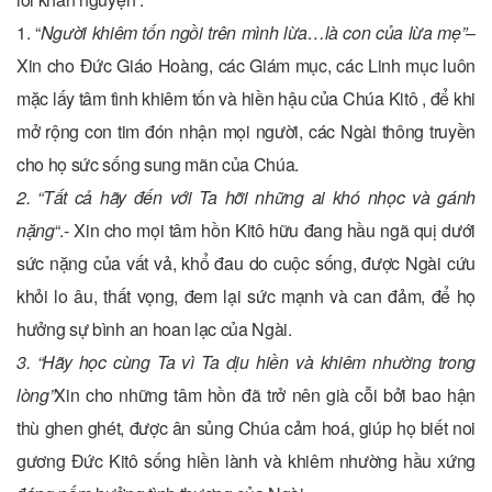
1. “
Người khiêm tốn ngồi trên mình lừa…là con của lừa mẹ”
–
Xin cho Đức Giáo Hoàng, các Giám mục, các Linh mục luôn
mặc lấy tâm tình khiêm tốn và hiền hậu của Chúa Kitô , để khi
mở rộng con tim đón nhận mọi người, các Ngài thông truyền
cho họ sức sống sung mãn của Chúa.
2. “Tất cả hãy đến với Ta hỡi những ai khó nhọc và gánh
nặng
“.- Xin cho mọi tâm hồn Kitô hữu đang hầu ngã quị dưới
sức nặng của vất vả, khổ đau do cuộc sống, được Ngài cứu
khỏi lo âu, thất vọng, đem lại sức mạnh và can đảm, để họ
hưởng sự bình an hoan lạc của Ngài.
3. “Hãy học cùng Ta vì Ta dịu hiền và khiêm nhường trong
lòng”
Xin cho những tâm hồn đã trở nên già cỗi bởi bao hận
thù ghen ghét, được ân sủng Chúa cảm hoá, giúp họ biết noi
gương Đức Kitô sống hiền lành và khiêm nhường hầu xứng