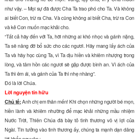
như vậy. – Mọi sự đã được Cha Ta trao phó cho Ta. Và không
ai biết Con, trừ ra Cha. Và cũng không ai biết Cha, trừ ra Con
và kẻ Con muốn mạc khải cho.
“Tất cả hãy đến với Ta, hỡi những ai khó nhọc và gánh nặng,
Ta sẽ nâng đỡ bổ sức cho các ngươi. Hãy mang lấy ách của
Ta và hãy học cùng Ta, vì Ta dịu hiền và khiêm nhượng trong
lòng, và tâm hồn các ngươi sẽ gặp được bình an. Vì ách của
Ta thì êm ái, và gánh của Ta thì nhẹ nhàng”.
Ðó là lời Chúa.
Lời nguyện tín hữu
Chủ tế:
Anh chị em thân mến! Khi chọn những người bé mọn,
hiền lành và khiêm nhường để mạc khải những mầu nhiệm
Nước Trời, Thiên Chúa đã bày tỏ tình thương vô vị lợi của
Ngài. Tin tưởng vào tình thương ấy, chúng ta mạnh dạn dâng
lời khẩn nguyện :