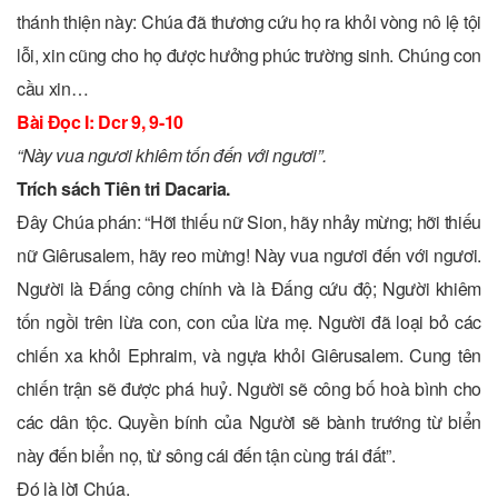
thánh thiện này: Chúa đã thương cứu họ ra khỏi vòng nô lệ tội
lỗi, xin cũng cho họ được hưởng phúc trường sinh. Chúng con
cầu xin…
Bài Ðọc I
: Dcr 9, 9-10
“Này vua ngươi khiêm tốn đến với ngươi”.
Trích sách Tiên tri Dacaria.
Ðây Chúa phán: “Hỡi thiếu nữ Sion, hãy nhảy mừng; hỡi thiếu
nữ Giêrusalem, hãy reo mừng! Này vua ngươi đến với ngươi.
Người là Ðấng công chính và là Ðấng cứu độ; Người khiêm
tốn ngồi trên lừa con, con của lừa mẹ. Người đã loại bỏ các
chiến xa khỏi Ephraim, và ngựa khỏi Giêrusalem. Cung tên
chiến trận sẽ được phá huỷ. Người sẽ công bố hoà bình cho
các dân tộc. Quyền bính của Người sẽ bành trướng từ biển
này đến biển nọ, từ sông cái đến tận cùng trái đất”.
Ðó là lời Chúa.