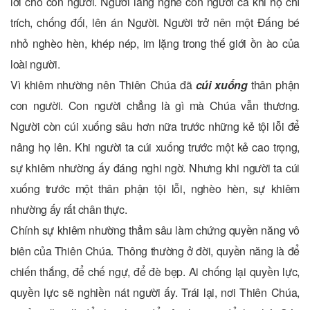
lời cho con người. Người lắng nghe con người cả khi họ chỉ
trích, chống đối, lên án Người. Người trở nên một Đấng bé
nhỏ nghèo hèn, khép nép, im lặng trong thế giới ồn ào của
loài người.
Vì khiêm nhường nên Thiên Chúa đã
cúi xuống
thân phận
con người. Con người chẳng là gì mà Chúa vẫn thương.
Người còn cúi xuống sâu hơn nữa trước những kẻ tội lỗi để
nâng họ lên. Khi người ta cúi xuống trước một kẻ cao trọng,
sự khiêm nhường ấy đáng nghi ngờ. Nhưng khi người ta cúi
xuống trước một thân phận tội lỗi, nghèo hèn, sự khiêm
nhường ấy rất chân thực.
Chính sự khiêm nhường thẳm sâu làm chứng quyền năng vô
biên của Thiên Chúa. Thông thường ở đời, quyền năng là để
chiến thắng, để chế ngự, để đè bẹp. Ai chống lại quyền lực,
quyền lực sẽ nghiền nát người ấy. Trái lại, nơi Thiên Chúa,