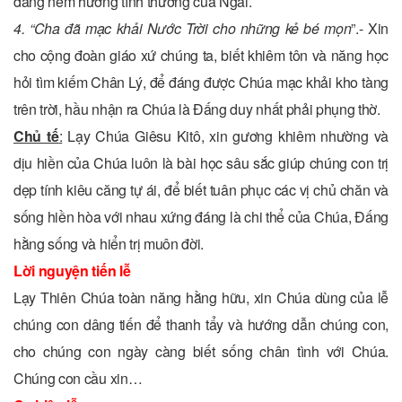
đáng nếm hưởng tình thương của Ngài.
4. “Cha đã mạc khải Nước Trời cho những kẻ bé mọn
”.- Xin
cho cộng đoàn giáo xứ chúng ta, biết khiêm tôn và năng học
hỏi tìm kiếm Chân Lý, để đáng được Chúa mạc khải kho tàng
trên trời, hầu nhận ra Chúa là Đấng duy nhất phải phụng thờ.
Chủ tế
:
Lạy Chúa Giêsu Kitô, xin gương khiêm nhường và
dịu hiền của Chúa luôn là bài học sâu sắc giúp chúng con trị
dẹp tính kiêu căng tự ái, để biết tuân phục các vị chủ chăn và
sống hiền hòa với nhau xứng đáng là chi thể của Chúa, Đấng
hằng sống và hiển trị muôn đời.
Lời nguyện tiến lễ
Lạy Thiên Chúa toàn năng hằng hữu, xin Chúa dùng của lễ
chúng con dâng tiến để thanh tẩy và hướng dẫn chúng con,
cho chúng con ngày càng biết sống chân tình với Chúa.
Chúng con cầu xin…