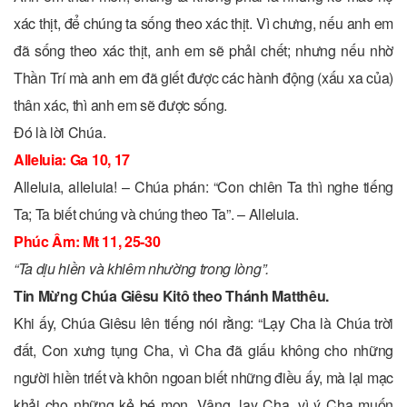
xác thịt, để chúng ta sống theo xác thịt. Vì chưng, nếu anh em
đã sống theo xác thịt, anh em sẽ phải chết; nhưng nếu nhờ
Thần Trí mà anh em đã giết được các hành động (xấu xa của)
thân xác, thì anh em sẽ được sống.
Ðó là lời Chúa.
Alleluia:
Ga 10, 17
Alleluia, alleluia! – Chúa phán: “Con chiên Ta thì nghe tiếng
Ta; Ta biết chúng và chúng theo Ta”. – Alleluia.
Phúc Âm:
Mt 11, 25-30
“Ta dịu hiền và khiêm nhường trong lòng”.
Tin Mừng Chúa Giêsu Kitô theo Thánh Matthêu.
Khi ấy, Chúa Giêsu lên tiếng nói rằng: “Lạy Cha là Chúa trời
đất, Con xưng tụng Cha, vì Cha đã giấu không cho những
người hiền triết và khôn ngoan biết những điều ấy, mà lại mạc
khải cho những kẻ bé mọn. Vâng, lạy Cha, vì ý Cha muốn