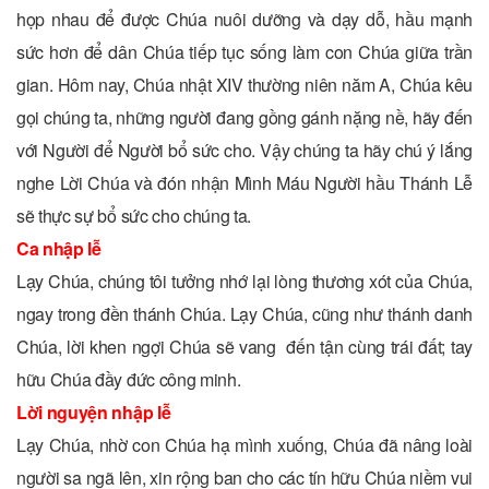
họp nhau để được Chúa nuôi dưỡng và dạy dỗ, hầu mạnh
sức hơn để dân Chúa tiếp tục sống làm con Chúa giữa trần
gian. Hôm nay, Chúa nhật XIV thường niên năm A, Chúa kêu
gọi chúng ta, những người đang gồng gánh nặng nề, hãy đến
với Người để Người bổ sức cho. Vậy chúng ta hãy chú ý lắng
nghe Lời Chúa và đón nhận Mình Máu Người hầu Thánh Lễ
sẽ thực sự bổ sức cho chúng ta.
Ca nhập lễ
Lạy Chúa, chúng tôi tưởng nhớ lại lòng thương xót của Chúa,
ngay trong đền thánh Chúa. Lạy Chúa, cũng như thánh danh
Chúa, lời khen ngợi Chúa sẽ vang đến tận cùng trái đất; tay
hữu Chúa đầy đức công minh.
Lời nguyện nhập lễ
Lạy Chúa, nhờ con Chúa hạ mình xuống, Chúa đã nâng loài
người sa ngã lên, xin rộng ban cho các tín hữu Chúa niềm vui