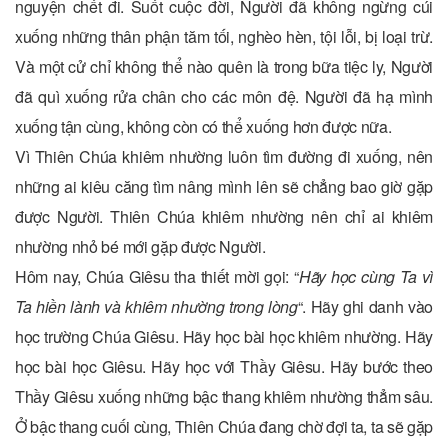
nguyện chết đi. Suốt cuộc đời, Người đã không ngừng cúi
xuống những thân phận tăm tối, nghèo hèn, tội lỗi, bị loại trừ.
Và một cử chỉ không thể nào quên là trong bữa tiệc ly, Người
đã quì xuống rửa chân cho các môn đệ. Người đã hạ mình
xuống tận cùng, không còn có thể xuống hơn được nữa.
Vì Thiên Chúa khiêm nhường luôn tìm đường đi xuống, nên
những ai kiêu căng tìm nâng mình lên sẽ chẳng bao giờ gặp
được Người. Thiên Chúa khiêm nhường nên chỉ ai khiêm
nhường nhỏ bé mới gặp được Người.
Hôm nay, Chúa Giêsu tha thiết mời gọi: “
Hãy học cùng Ta vì
Ta hiền lành và khiêm nhường trong lòng
“. Hãy ghi danh vào
học trường Chúa Giêsu. Hãy học bài học khiêm nhường. Hãy
học bài học Giêsu. Hãy học với Thầy Giêsu. Hãy bước theo
Thầy Giêsu xuống những bậc thang khiêm nhường thẳm sâu.
Ở bậc thang cuối cùng, Thiên Chúa đang chờ đợi ta, ta sẽ gặp