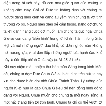
diện trong bí tích này, dù con mắt giác quan của chúng ta
không cảm thấy. Chỉ có Đức tin khẳng định với chúng ta:
Người đang hiện diện và đang âu yếm nhìn chúng ta với tình
thương vô bờ. Người hiện diện để cảm thông, nâng đỡ chúng
ta khi gánh nặng cuộc đời muốn làm chúng ta gục ngã. Chúa
Giê-su còn đang “biến hình” trong lời Kinh Thánh, trong Giáo
Hội và nơi những người đau khổ, cô đơn nghèo nàn không
nơi nương tựa, vì ai đón tiếp những người bất hạnh đau khổ
này là đón tiếp chính Chúa vậy (x. Mt 25, 31-46).
Khi suy niệm mầu nhiệm thứ bốn mùa Sáng trong kinh Mân
côi, chúng ta đọc: Đức Chúa Giê-su biến hình trên núi, ta hãy
xin cho được biến đổi nhờ Chúa Thánh Thần. Lý tưởng của
người Ki-tô hữu là gặp Chúa Giê-su để nên đồng hình đồng
dạng với Người. Chúa muốn cho chúng ta mỗi ngày sống là
một nấc thang tiến tới trọn lành. Chúng ta chỉ có thể vươn tới