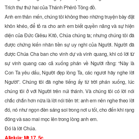
Trích thư thứ hai của Thánh Phêrô Tông đồ.
Anh em thân mến, chúng tôi không theo những truyện bày đặt
khôn khéo, để tỏ ra cho anh em biết quyền năng và sự hiện
diện của Ðức Giêsu Kitô, Chúa chúng ta; nhưng chúng tôi đã
được chứng kiến nhãn tiền sự uy nghi của Người. Người đã
được Chúa Cha ban cho vinh dự và vinh quang, khi có lời từ
sự vinh quang cao cả xuống phán về Người rằng: “Này là
Con Ta yêu dấu, Người đẹp lòng Ta, các ngươi hãy nghe lời
Người”. Chúng tôi đã nghe tiếng ấy từ trời phán xuống, lúc
chúng tôi ở với Người trên núi thánh. Và chúng tôi có lời nói
chắc chắn hơn nữa là lời nói tiên tri: anh em nên nghe theo lời
đó, nó như ngọn đèn sáng soi trong nơi u tối, cho đến khi rạng
đông và sao mai mọc lên trong lòng anh em.
Ðó là lời Chúa.
Alleluia: Mt 17, 5c