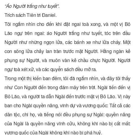
“Áo Người trắng như tuyết”.
Trích sách Tiên tri Ðaniel.
Tôi ngắm nhìn cho đến khi đặt ngai toà xong, và một vị Bô
Lão ngự trên ngai: áo Người trắng như tuyết, tóc trên đầu
Người như những ngọn lửa, các bánh xe như lửa cháy. Một
con sông lửa chảy lan tràn trước mặt Người. Hằng ngàn kẻ
phụng sự Người, và muôn vàn kẻ chầu chực Người. Người
ngự toà xét xử, và các quyển sách đều mở ra.
Trong một thị kiến ban đêm, tôi đã ngắm nhìn, và đây tôi thấy
như Con Người đến trong đám mây trên trời. Ngài tiến đến vị
Bô Lão, và người ta dẫn Ngài đến trước mặt vị Bô Lão. Vị này
ban cho Ngài quyền năng, vinh dự và vương quốc: Tất cả các
dân tộc, chi họ, và tiếng nói đều phụng sự Ngài: quyền năng
của Ngài là quyền năng vĩnh cửu, không khi nào bị cất mất:
vương quốc của Ngài không khi nào bị phá huỷ.