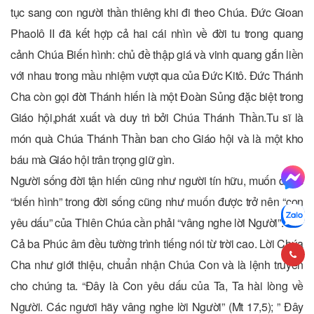
tục sang con người thần thiêng khi đi theo Chúa. Đức Gioan
Phaolô II đã kết hợp cả hai cái nhìn về đời tu trong quang
cảnh Chúa Biến hình: chủ đề thập giá và vinh quang gắn liền
với nhau trong mầu nhiệm vượt qua của Đức Kitô. Đức Thánh
Cha còn gọi đời Thánh hiến là một Đoàn Sủng đặc biệt trong
Giáo hội,phát xuất và duy trì bởi Chúa Thánh Thần.Tu sĩ là
món quà Chúa Thánh Thần ban cho Giáo hội và là một kho
báu mà Giáo hội trân trọng giữ gìn.
Người sống đời tận hiến cũng như người tín hữu, muốn được
“biến hình” trong đời sống cũng như muốn được trở nên “con
yêu dấu” của Thiên Chúa cần phải “vâng nghe lời Người”.
Cả ba Phúc âm đều tường trình tiếng nói từ trời cao. Lời Chúa
Cha như giới thiệu, chuẩn nhận Chúa Con và là lệnh truyền
cho chúng ta. “Đây là Con yêu dấu của Ta, Ta hài lòng về
Người. Các ngươi hãy vâng nghe lời Người” (Mt 17,5); ” Đây