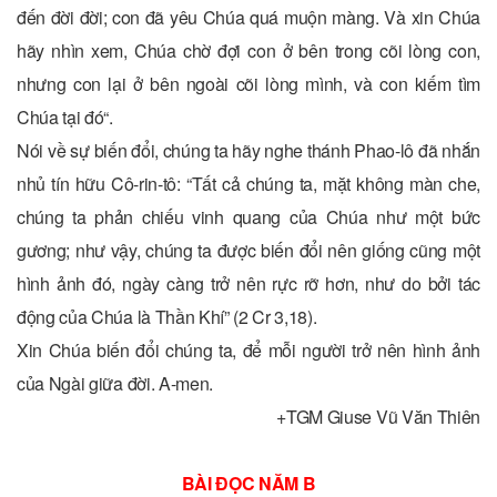
đến đời đời; con đã yêu Chúa quá muộn màng. Và xin Chúa
hãy nhìn xem, Chúa chờ đợi con ở bên trong cõi lòng con,
nhưng con lại ở bên ngoài cõi lòng mình, và con kiếm tìm
Chúa tại đó“.
Nói về sự biến đổi, chúng ta hãy nghe thánh Phao-lô đã nhắn
nhủ tín hữu Cô-rin-tô: “Tất cả chúng ta, mặt không màn che,
chúng ta phản chiếu vinh quang của Chúa như một bức
gương; như vậy, chúng ta được biến đổi nên giống cũng một
hình ảnh đó, ngày càng trở nên rực rỡ hơn, như do bởi tác
động của Chúa là Thần Khí” (2 Cr 3,18).
Xin Chúa biến đổi chúng ta, để mỗi người trở nên hình ảnh
của Ngài giữa đời. A-men.
+TGM Giuse Vũ Văn Thiên
BÀI ĐỌC NĂM B