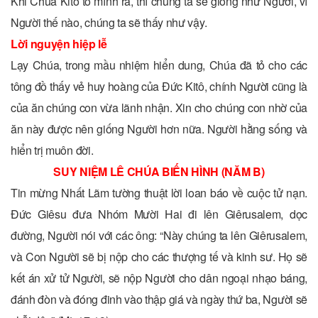
Khi Chúa Kitô tỏ mình ra, thì chúng ta sẽ giống như Người, vì
Người thế nào, chúng ta sẽ thấy như vậy.
Lời nguyện hiệp lễ
Lạy Chúa, trong mầu nhiệm hiển dung, Chúa đã tỏ cho các
tông đồ thấy vẻ huy hoàng của Ðức Kitô, chính Người cũng là
của ăn chúng con vừa lãnh nhận. Xin cho chúng con nhờ của
ăn này được nên giống Người hơn nữa. Người hằng sống và
hiển trị muôn đời.
SUY NIỆM LÊ CHÚA BIẾN HÌNH (NĂM B)
Tin mừng Nhất Lãm tường thuật lời loan báo về cuộc tử nạn.
Đức Giêsu đưa Nhóm Mười Hai đi lên Giêrusalem, dọc
đường, Người nói với các ông: “Này chúng ta lên Giêrusalem,
và Con Người sẽ bị nộp cho các thượng tế và kinh sư. Họ sẽ
kết án xử tử Người, sẽ nộp Người cho dân ngoại nhạo báng,
đánh đòn và đóng đinh vào thập giá và ngày thứ ba, Người sẽ