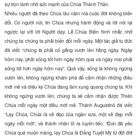
sự trọn lành nhờ sức mạnh của Chúa Thánh Thần.
Nhiều người đã theo Chúa lâu năm mà cuộc đời không biến
đổi. Có người nói, tin Chúa nhưng hành động và lời nói lại
ngược lại với lời Người dạy. Lễ Chúa Biến hình nhắc nhở
chúng ta: chúng ta phải biến đổi mỗi ngày. Một tác giả tu đức
đã viết: “chúng ta phải cố gắng vươn lên hằng ngày. Ngày
hôm nay, phải sống tốt hơn ngày hôm qua và ngày mai phải
sống tốt hơn ngày hôm nay”. Quả vậy, sống là không ngừng
vươn lên, không ngừng khám phá để cảm nhận những điều
mới mẻ và diệu kỳ Chúa đang làm xung quang chúng ta. Khi
không ngừng vươn lên, chúng ta sẽ cảm nhận được Thiên
Chúa mỗi ngày một điều mới mẻ. Thánh Augustinô đã viết:
“Lạy Chúa, Chúa là vẻ đẹp của ngàn xưa, một vẻ đẹp mỗi
ngày mỗi mới”, và thánh nhân tỏ ra luyến tiếc: “
C
on đã yêu
Chúa quá muộn màng, lạy Chúa là Đấng Tuyệt Mỹ từ đời đời