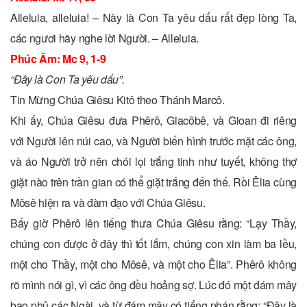
Alleluia, alleluia! – Này là Con Ta yêu dấu rất đẹp lòng Ta,
các ngươi hãy nghe lời Người. – Alleluia.
Phúc Âm: Mc 9, 1-9
“Ðây là Con Ta yêu dấu”.
Tin Mừng Chúa Giêsu Kitô theo Thánh Marcô.
Khi ấy, Chúa Giêsu đưa Phêrô, Giacôbê, và Gioan đi riêng
với Người lên núi cao, và Người biến hình trước mặt các ông,
và áo Người trở nên chói lọi trắng tinh như tuyết, không thợ
giặt nào trên trần gian có thể giặt trắng đến thế. Rồi Êlia cùng
Môsê hiện ra và đàm đạo với Chúa Giêsu.
Bấy giờ Phêrô lên tiếng thưa Chúa Giêsu rằng: “Lạy Thầy,
chúng con được ở đây thì tốt lắm, chúng con xin làm ba lều,
một cho Thầy, một cho Môsê, và một cho Êlia”. Phêrô không
rõ mình nói gì, vì các ông đều hoảng sợ. Lúc đó một đám mây
bao phủ các Ngài, và từ đám mây có tiếng phán rằng: “Ðây là