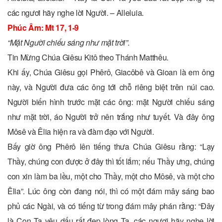
các ngươi hãy nghe lời Người. – Alleluia.
Phúc Âm: Mt 17, 1-9
“Mặt Người chiếu sáng như mặt trời”.
Tin Mừng Chúa Giêsu Kitô theo Thánh Matthêu.
Khi ấy, Chúa Giêsu gọi Phêrô, Giacôbê và Gioan là em ông
này, và Người đưa các ông tới chỗ riêng biệt trên núi cao.
Người biến hình trước mặt các ông: mặt Người chiếu sáng
như mặt trời, áo Người trở nên trắng như tuyết. Và đây ông
Môsê và Êlia hiện ra và đàm đạo với Người.
Bấy giờ ông Phêrô lên tiếng thưa Chúa Giêsu rằng: “Lạy
Thầy, chúng con được ở đây thì tốt lắm; nếu Thầy ưng, chúng
con xin làm ba lều, một cho Thầy, một cho Môsê, và một cho
Êlia”. Lúc ông còn đang nói, thì có một đám mây sáng bao
phủ các Ngài, và có tiếng từ trong đám mây phán rằng: “Ðây
là Con Ta yêu dấu rất đẹp lòng Ta, các ngươi hãy nghe lời