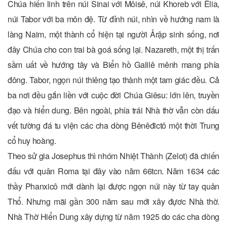
Chúa hiển linh trên núi Sinai với Môisê, núi Khoreb với Êlia,
núi Tabor với ba môn đệ. Từ đỉnh núi, nhìn về hướng nam là
làng Naim, một thành cổ hiện tại người Ảrập sinh sống, nơi
đây Chúa cho con trai bà goá sống lại. Nazareth, một thị trấn
sầm uất về hướng tây và Biển hồ Galilê mênh mang phía
đông. Tabor, ngọn núi thiêng tạo thành một tam giác đều. Cả
ba nơi đều gắn liền với cuộc đời Chúa Giêsu: lớn lên, truyền
đạo và hiển dung. Bên ngoài, phía trái Nhà thờ vẫn còn dấu
vết tường đá tu viện các cha dòng Bênêđictô một thời Trung
cổ huy hoàng.
Theo sử gia Josephus thì nhóm Nhiệt Thành (Zelot) đã chiến
đấu với quân Roma tại đây vào năm 66tcn. Năm 1634 các
thầy Phanxicô mới dành lại được ngọn núi này từ tay quân
Thổ. Nhưng mãi gần 300 năm sau mới xây đựơc Nhà thờ.
Nhà Thờ Hiển Dung xây dựng từ năm 1925 do các cha dòng