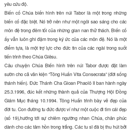
yêu cứu độ.
Biến cố Chúa biến hình trên núi Tabor là một trong những
biến cố đặc biệt. Nó trở nên như một ngôi sao sáng cho các
môn đệ trong đêm tối của những gian nan thử thách. Biến cố
ấy vẫn luôn ghi đậm trong ký ức của các môn đệ. Nó là một
điểm tựa, là một trợ lực cho đức tin của các ngài trong suốt
tiến trình theo Chúa Giêsu.
Câu chuyện Chúa Biến hình trên núi Tabor được đặt làm
sườn cho cả văn kiện “Tông Huấn Vita Consecrata” (đời sống
thánh hiến). Đức Thánh Cha Gioan Phaolô II ban hành ngày
25.3.1996, đúc kết những thành quả của Thượng Hội Đồng
Giám Mục tháng 10.1994. Tông Huấn trình bày vẻ đẹp của
đời tu. Con đường tu đức được ví như một cuộc đi tìm cái đẹp
(số 19),hướng tới sự chiêm ngưỡng nhan Chúa, chân phúc
dành cho các tâm hồn trong trắng. Các tu sĩ đã bị thu hút bởi