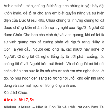
Anh em thân mến, chúng tôi không theo những truyện bày đặt
khôn khéo, để tỏ ra cho anh em biết quyền năng và sự hiện
diện của Ðức Giêsu Kitô, Chúa chúng ta; nhưng chúng tôi đã
được chứng kiến nhãn tiền sự uy nghi của Người. Người đã
được Chúa Cha ban cho vinh dự và vinh quang, khi có lời từ
sự vinh quang cao cả xuống phán về Người rằng: “Này là
Con Ta yêu dấu, Người đẹp lòng Ta, các ngươi hãy nghe lời
Người”. Chúng tôi đã nghe tiếng ấy từ trời phán xuống, lúc
chúng tôi ở với Người trên núi thánh. Và chúng tôi có lời nói
chắc chắn hơn nữa là lời nói tiên tri: anh em nên nghe theo lời
đó, nó như ngọn đèn sáng soi trong nơi u tối, cho đến khi rạng
đông và sao mai mọc lên trong lòng anh em.
Ðó là lời Chúa.
Alleluia: Mt 17, 5c
Alleluia, alleluia! – Này là Con Ta yêu dấu rất đẹp lòng Ta,