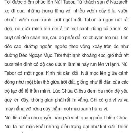
Tôi được diễm phúc lên Núi Tabor. Từ khách sạn ở Nazareth
xe đi qua những thung lũng với nhiều vườn cây ôliu, vườn
chuối, vườn cam xanh tươi ngút mắt. Tabor là ngọn núi rất
đẹp, nó đưa mình lên êm ả từ một cánh đồng cỏ xanh. Xe
buýt chỉ đến chân núi, sau đó phải đổi xe chuyên leo núi. Lên
dốc cao, đường ngoằn ngoèo theo vòng xoáy trôn ốc như
đường Đèo Ngoạn Mục. Trời thật lạnh khoảng 40c, gió thổi rét
buốt trên đỉnh có độ cao 600m làm ai nấy run lên vì lạnh. Núi
Tabor có một ngoại hình rất cân đối. Núi mọc lên giữa cánh
đồng như một bàn thờ giữa trời đất, giống như lễ đàn của các
bộ lạc để tế thần minh. Lúc Chúa Giêsu đem ba môn đệ yêu
quý lên đây, không gian phải rất im vắng. Chỉ có gió vi vu và
mây nắng với rừng cây thắm một màu xanh hùng vĩ.
Núi tiêu biểu cho quyền năng và vinh quang của Thiên Chúa.
Núi là nơi mặc khải những điều trọng đại như khi xưa Thiên