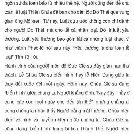
ngôn sứ đã loan báo từ nhiều thế hệ. Người cũng đến để chu
toàn lề luật Thiên Chúa đã ban cho dân tộc Do Thái qua trung
gian ông Môi-sen. Từ nay, Luật cựu ước không còn chỉ dành
cho người Do Thái, mà cho tất cả nhân loại. Đó là luật yêu
thương. Luật yêu thương bao gồm tất cả những luật khác, vì
như thánh Phao-lô nói sau này: “Yêu thương là chu toàn lề
luật” (Rm 13,10).
Hành trình của người môn đệ Đức Giê-su đầy gian nan thử
thách. Lễ Chúa Giê-su biến hình, hay lễ Hiển Dung giúp ta
thay đổi cuộc đời mỗi ngày. Hôm nay, Chúa Giê-su đang
“biến hình” giữa chúng ta. Người khẳng định: “Này đây Thầy ở
cùng các con mọi ngày cho đến tận thế”, nhưng chẳng ai
trong chúng ta nhận thấy Người bằng mắt thường. Chúa hiện
diện vô hình và huyền nhiệm giữa chúng ta. Chúa Giê-su
cũng đang “biến hình” trong bí tích Thánh Thể. Người hiện