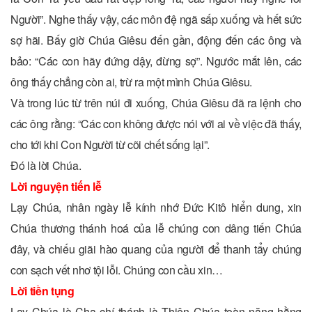
Người”. Nghe thấy vậy, các môn đệ ngã sấp xuống và hết sức
sợ hãi. Bấy giờ Chúa Giêsu đến gần, động đến các ông và
bảo: “Các con hãy đứng dậy, đừng sợ”. Ngước mắt lên, các
ông thấy chẳng còn ai, trừ ra một mình Chúa Giêsu.
Và trong lúc từ trên núi đi xuống, Chúa Giêsu đã ra lệnh cho
các ông rằng: “Các con không được nói với ai về việc đã thấy,
cho tới khi Con Người từ cõi chết sống lại”.
Ðó là lời Chúa.
Lời nguyện tiến lễ
Lạy Chúa, nhân ngày lễ kính nhớ Ðức Kitô hiển dung, xin
Chúa thương thánh hoá của lễ chúng con dâng tiến Chúa
đây, và chiếu giãi hào quang của người để thanh tẩy chúng
con sạch vết nhơ tội lỗi. Chúng con cầu xin…
Lời tiền tụng
Lạy Chúa là Cha chí thánh là Thiên Chúa toàn năng hằng