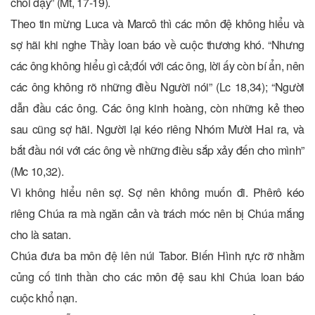
chỗi dậy” (Mt, 17-19).
Theo tin mừng Luca và Marcô thì các môn đệ không hiểu và
sợ hãi khi nghe Thầy loan báo về cuộc thương khó. “Nhưng
các ông không hiểu gì cả;đối với các ông, lời ấy còn bí ẩn, nên
các ông không rõ những điều Người nói” (Lc 18,34); “Người
dẫn đầu các ông. Các ông kinh hoàng, còn những kẻ theo
sau cũng sợ hãi. Người lại kéo riêng Nhóm Mười Hai ra, và
bắt đầu nói với các ông về những điều sắp xảy đến cho mình”
(Mc 10,32).
Vì không hiểu nên sợ. Sợ nên không muốn đi. Phêrô kéo
riêng Chúa ra mà ngăn cản và trách móc nên bị Chúa mắng
cho là satan.
Chúa đưa ba môn đệ lên núi Tabor. Biến Hình rực rỡ nhằm
củng cố tinh thần cho các môn đệ sau khi Chúa loan báo
cuộc khổ nạn.