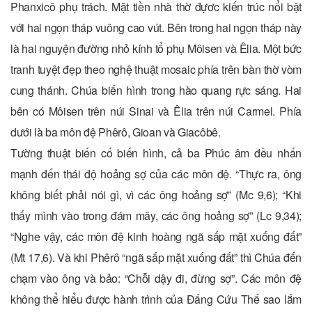
Phanxicô phụ trách. Mặt tiền nhà thờ đựơc kiến trúc nổi bật
với hai ngọn tháp vuông cao vút. Bên trong hai ngọn tháp này
là hai nguyện đường nhỏ kính tổ phụ Môisen và Êlia. Một bức
tranh tuyệt đẹp theo nghệ thuật mosaic phía trên bàn thờ vòm
cung thánh. Chúa biến hình trong hào quang rực sáng. Hai
bên có Môisen trên núi Sinai và Êlia trên núi Carmel. Phía
dưới là ba môn đệ Phêrô, Gioan và Giacôbê.
Tường thuật biến cố biến hình, cả ba Phúc âm đều nhấn
mạnh đến thái độ hoảng sợ của các môn đệ. “Thực ra, ông
không biết phải nói gì, vì các ông hoảng sợ” (Mc 9,6); “Khi
thấy mình vào trong đám mây, các ông hoảng sợ” (Lc 9,34);
“Nghe vậy, các môn đệ kinh hoàng ngã sấp mặt xuống đất”
(Mt 17,6). Và khi Phêrô “ngã sấp mặt xuống đất” thì Chúa đến
chạm vào ông và bảo: “Chỗi dậy đi, đừng sợ”. Các môn đệ
không thể hiểu được hành trình của Đấng Cứu Thế sao lắm