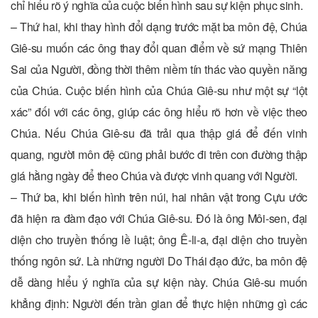
chỉ hiểu rõ ý nghĩa của cuộc biến hình sau sự kiện phục sinh.
– Thứ hai, khi thay hình đổi dạng trước mặt ba môn đệ, Chúa
Giê-su muốn các ông thay đổi quan điểm về sứ mạng Thiên
Sai của Người, đồng thời thêm niềm tín thác vào quyền năng
của Chúa. Cuộc biến hình của Chúa Giê-su như một sự “lột
xác” đối với các ông, giúp các ông hiểu rõ hơn về việc theo
Chúa. Nếu Chúa Giê-su đã trải qua thập giá để đến vinh
quang, người môn đệ cũng phải bước đi trên con đường thập
giá hằng ngày để theo Chúa và được vinh quang với Người.
– Thứ ba, khi biến hình trên núi, hai nhân vật trong Cựu ước
đã hiện ra đàm đạo với Chúa Giê-su. Đó là ông Môi-sen, đại
diện cho truyền thống lề luật; ông Ê-li-a, đại diện cho truyền
thống ngôn sứ. Là những người Do Thái đạo đức, ba môn đệ
dễ dàng hiểu ý nghĩa của sự kiện này. Chúa Giê-su muốn
khẳng định: Người đến trần gian để thực hiện những gì các