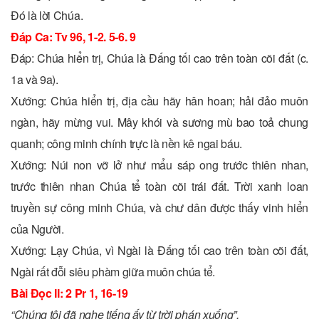
Ðó là lời Chúa.
Ðáp Ca: Tv 96, 1-2. 5-6. 9
Ðáp: Chúa hiển trị, Chúa là Ðấng tối cao trên toàn cõi đất (c.
1a và 9a).
Xướng: Chúa hiển trị, địa cầu hãy hân hoan; hải đảo muôn
ngàn, hãy mừng vui. Mây khói và sương mù bao toả chung
quanh; công minh chính trực là nền kê ngai báu.
Xướng: Núi non vỡ lở như mẩu sáp ong trước thiên nhan,
trước thiên nhan Chúa tể toàn cõi trái đất. Trời xanh loan
truyền sự công minh Chúa, và chư dân được thấy vinh hiển
của Người.
Xướng: Lạy Chúa, vì Ngài là Ðấng tối cao trên toàn cõi đất,
Ngài rất đỗi siêu phàm giữa muôn chúa tể.
Bài Ðọc II: 2 Pr 1, 16-19
“Chúng tôi đã nghe tiếng ấy từ trời phán xuống”.