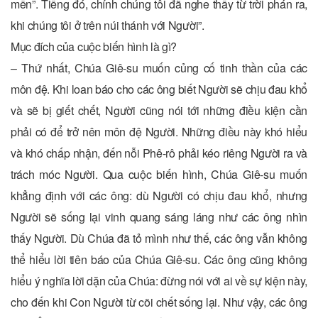
mến”. Tiếng đó, chính chúng tôi đã nghe thấy từ trời phán ra,
khi chúng tôi ở trên núi thánh với Người”.
Mục đích của cuộc biến hình là gì?
– Thứ nhất, Chúa Giê-su muốn củng cố tinh thần của các
môn đệ. Khi loan báo cho các ông biết Người sẽ chịu đau khổ
và sẽ bị giết chết, Người cũng nói tới những điều kiện cần
phải có để trở nên môn đệ Người. Những điều này khó hiểu
và khó chấp nhận, đến nỗi Phê-rô phải kéo riêng Người ra và
trách móc Người. Qua cuộc biến hình, Chúa Giê-su muốn
khẳng định với các ông: dù Người có chịu đau khổ, nhưng
Người sẽ sống lại vinh quang sáng láng như các ông nhìn
thấy Người. Dù Chúa đã tỏ mình như thế, các ông vẫn không
thể hiểu lời tiên báo của Chúa Giê-su. Các ông cũng không
hiểu ý nghĩa lời dặn của Chúa: đừng nói với ai về sự kiện này,
cho đến khi Con Người từ cõi chết sống lại. Như vậy, các ông