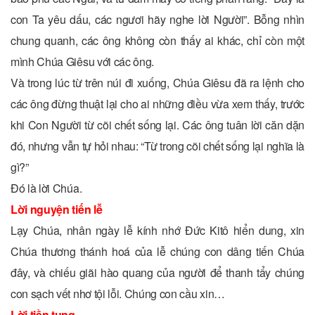
con Ta yêu dấu, các ngươi hãy nghe lời Người”. Bỗng nhìn
chung quanh, các ông không còn thấy ai khác, chỉ còn một
mình Chúa Giêsu với các ông.
Và trong lúc từ trên núi đi xuống, Chúa Giêsu đã ra lệnh cho
các ông đừng thuật lại cho ai những điều vừa xem thấy, trước
khi Con Người từ cõi chết sống lại. Các ông tuân lời căn dặn
đó, nhưng vẫn tự hỏi nhau: “Từ trong cõi chết sống lại nghĩa là
gì?”
Ðó là lời Chúa.
Lời nguyện tiến lễ
Lạy Chúa, nhân ngày lễ kính nhớ Ðức Kitô hiển dung, xin
Chúa thương thánh hoá của lễ chúng con dâng tiến Chúa
đây, và chiếu giãi hào quang của người để thanh tẩy chúng
con sạch vết nhơ tội lỗi. Chúng con cầu xin…
Lời tiền tụng