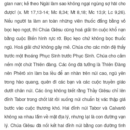
gian nan; kẻ theo Ngài làm sao không ngại ngùng sợ hãi cho
được! (x. Mt 17,13-14; Mc 8,34; Mt 8,18; Mc 13,9; Lc 9,26).
Nếu người ta làm an toàn những viên thuốc đắng bằng vỏ
bọc kẹo ngọt, thì Chúa Giêsu cũng hoá giải tin cuộc khổ nạn
bằng cuộc Biến hình rực rỡ. Bọc kẹo chứ không bọc thuốc
ngũ. Hoá giải chứ không gây mê. Chúa cho các môn đệ thấy
trước một thoáng Phục Sinh trước Phục Sinh. Chúa cho cảm
nếm một chút Thiên đàng. Các ông đã tưởng là Thiên Đàng
nên Phêrô xin làm ba lều để an nhàn trên núi cao, ngũ yên
trong hào quang, quên đi các bạn và các cuộc truyền giáo
dưới chân núi. Các ông không biết rằng Thầy Giêsu chỉ lên
đỉnh Tabor trong chốt lát rồi xuống núi chuẩn bị vác thập giá
bước vào cuộc thương khó. Hai đỉnh núi Tabor và Calvariô
không xa nhau lắm về mặt địa lý, nhưng lại là con đường vạn
lý. Chúa Giêsu đã nối kết hai đỉnh núi bằng con đường tình