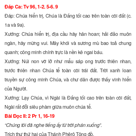
Ðáp Ca: Tv 96, 1-2. 5-6. 9
Ðáp: Chúa hiển trị, Chúa là Ðấng tối cao trên toàn cõi đất (c.
1a và 9a).
Xướng: Chúa hiển trị, địa cầu hãy hân hoan; hải đảo muôn
ngàn, hãy mừng vui. Mây khói và sương mù bao toả chung
quanh; công minh chính trực là nền kê ngai báu.
Xướng: Núi non vỡ lở như mẩu sáp ong trước thiên nhan,
trước thiên nhan Chúa tể toàn cõi trái đất. Trời xanh loan
truyền sự công minh Chúa, và chư dân được thấy vinh hiển
của Người.
Xướng: Lạy Chúa, vì Ngài là Ðấng tối cao trên toàn cõi đất,
Ngài rất đỗi siêu phàm giữa muôn chúa tể.
Bài Ðọc II: 2 Pr 1, 16-19
“Chúng tôi đã nghe tiếng ấy từ trời phán xuống”.
Trích thư thứ hai của Thánh Phêrô Tông đồ.