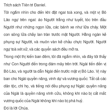
Trích sách Tiên tri Ðaniel.
Tôi ngắm nhìn cho đến khi đặt ngai toà xong, và một vị Bô
Lão ngự trên ngai: áo Người trắng như tuyết, tóc trên đầu
Người như những ngọn lửa, các bánh xe như lửa cháy. Một
con sông lửa chảy lan tràn trước mặt Người. Hằng ngàn kẻ
phụng sự Người, và muôn vàn kẻ chầu chực Người. Người
ngự toà xét xử, và các quyển sách đều mở ra.
Trong một thị kiến ban đêm, tôi đã ngắm nhìn, và đây tôi thấy
như Con Người đến trong đám mây trên trời. Ngài tiến đến vị
Bô Lão, và người ta dẫn Ngài đến trước mặt vị Bô Lão. Vị này
ban cho Ngài quyền năng, vinh dự và vương quốc: Tất cả các
dân tộc, chi họ, và tiếng nói đều phụng sự Ngài: quyền năng
của Ngài là quyền năng vĩnh cửu, không khi nào bị cất mất:
vương quốc của Ngài không khi nào bị phá huỷ.
Ðó là lời Chúa.