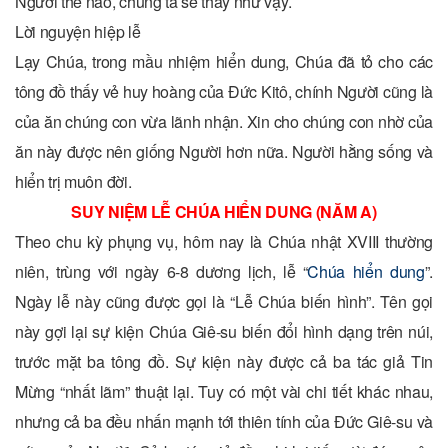
Người thế nào, chúng ta sẽ thấy như vậy.
Lời nguyện hiệp lễ
Lạy Chúa, trong mầu nhiệm hiển dung, Chúa đã tỏ cho các
tông đồ thấy vẻ huy hoàng của Ðức Kitô, chính Người cũng là
của ăn chúng con vừa lãnh nhận. Xin cho chúng con nhờ của
ăn này được nên giống Người hơn nữa. Người hằng sống và
hiển trị muôn đời.
SUY NIỆM LỄ CHÚA HIỂN DUNG (NĂM A)
Theo chu kỳ phụng vụ, hôm nay là Chúa nhật XVIII thường
niên, trùng với ngày 6-8 dương lịch, lễ “
Chúa hiển dung
”.
Ngày lễ này cũng được gọi là “Lễ Chúa biến hình”. Tên gọi
này gợi lại sự kiện Chúa Giê-su biến đổi hình dạng trên núi,
trước mặt ba tông đồ. Sự kiện này được cả ba tác giả Tin
Mừng “nhất lãm” thuật lại. Tuy có một vài chi tiết khác nhau,
nhưng cả ba đều nhấn mạnh tới thiên tính của Đức Giê-su và