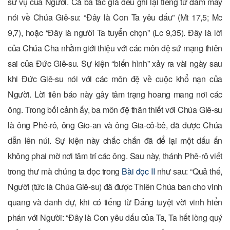
sứ vụ của Người. Cả ba tác giả đều ghi lại tiếng từ đám mây
nói về Chúa Giê-su: “Đây là Con Ta yêu dấu” (Mt 17,5; Mc
9,7), hoặc “Đây là người Ta tuyển chọn” (Lc 9,35). Đây là lời
của Chúa Cha nhằm giới thiệu với các môn đệ sứ mạng thiên
sai của Đức Giê-su. Sự kiện “biến hình” xảy ra vài ngày sau
khi Đức Giê-su nói với các môn đệ về cuộc khổ nạn của
Người. Lời tiên báo này gây tâm trạng hoang mang nơi các
ông. Trong bối cảnh ấy, ba môn đệ thân thiết với Chúa Giê-su
là ông Phê-rô, ông Gio-an và ông Gia-cô-bê, đã được Chúa
dẫn lên núi. Sự kiện này chắc chắn đã để lại một dấu ấn
không phai mờ nơi tâm trí các ông. Sau này, thánh Phê-rô viết
trong thư mà chúng ta đọc trong
Bài đọc II
như sau: “Quả thế,
Người (tức là Chúa Giê-su) đã được Thiên Chúa ban cho vinh
quang và danh dự, khi có tiếng từ Đấng tuyệt vời vinh hiển
phán với Người: “Đây là Con yêu dấu của Ta, Ta hết lòng quý