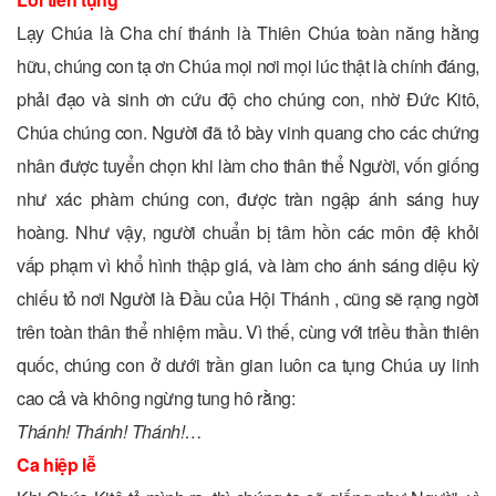
Lạy Chúa là Cha chí thánh là Thiên Chúa toàn năng hằng
hữu, chúng con tạ ơn Chúa mọi nơi mọi lúc thật là chính đáng,
phải đạo và sinh ơn cứu độ cho chúng con, nhờ Ðức Kitô,
Chúa chúng con. Người đã tỏ bày vinh quang cho các chứng
nhân được tuyển chọn khi làm cho thân thể Người, vốn giống
như xác phàm chúng con, được tràn ngập ánh sáng huy
hoàng. Như vậy, người chuẩn bị tâm hồn các môn đệ khỏi
vấp phạm vì khổ hình thập giá, và làm cho ánh sáng diệu kỳ
chiếu tỏ nơi Người là Ðầu của Hội Thánh , cũng sẽ rạng ngời
trên toàn thân thể nhiệm mầu. Vì thế, cùng với triều thần thiên
quốc, chúng con ở dưới trần gian luôn ca tụng Chúa uy linh
cao cả và không ngừng tung hô rằng:
Thánh! Thánh! Thánh!…
Ca hiệp lễ