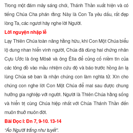
Trong một đám mây sáng chói, Thánh Thần xuất hiện và có
tiếng Chúa Cha phán rằng: Này là Con Ta yêu dấu, rất đẹp
lòng Ta, các ngươi hãy nghe lời Người.
Lời nguyện nhập lễ
Lạy Thiên Chúa toàn năng hằng hữu, khi Con Một Chúa biểu
lộ dung nhan hiển vinh người, Chúa đã dùng hai chứng nhân
Cựu Ước là ông Môsê và ông Êlia để củng cố niềm tin của
các tông đồ vào mầu nhiệm cứu độ và báo trước hồng ân lạ
lùng Chúa sẽ ban là nhận chúng con làm nghĩa tử. Xin cho
chúng con nghe lời Con Một Chúa để mai sau được chung
hưởng gia nghiệp với người. Người là Thiên Chúa hằng sống
và hiển trị cùng Chúa hiệp nhất với Chúa Thánh Thần đến
muôn thuở muôn đời.
Bài Ðọc I: Ðn 7, 9-10. 13-14
“Áo Người trắng như tuyết”.