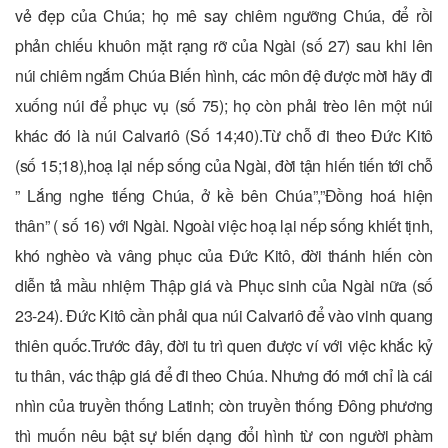
vẻ đẹp của Chúa; họ mê say chiêm ngưỡng Chúa, để rồi
phản chiếu khuôn mặt rạng rỡ của Ngài (số 27) sau khi lên
núi chiêm ngắm Chúa Biến hình, các môn đệ được mời hãy đi
xuống núi để phục vụ (số 75); họ còn phải trèo lên một núi
khác đó là núi Calvariô (Số 14;40).Từ chỗ đi theo Đức Kitô
(số 15;18),hoạ lại nếp sống của Ngài, đời tận hiến tiến tới chỗ
” Lắng nghe tiếng Chúa, ở kề bên Chúa”,”Đồng hoá hiện
thân” ( số 16) với Ngài. Ngoài việc hoạ lại nếp sống khiết tịnh,
khó nghèo và vâng phục của Đức Kitô, đời thánh hiến còn
diễn tả mầu nhiệm Thập giá và Phục sinh của Ngài nữa (số
23-24). Đức Kitô cần phải qua núi Calvariô để vào vinh quang
thiên quốc.Trước đây, đời tu trì quen được ví với việc khắc kỷ
tu thân, vác thập giá để đi theo Chúa. Nhưng đó mới chỉ là cái
nhìn của truyền thống Latinh; còn truyền thống Đông phương
thì muốn nêu bật sự biến dạng đổi hình từ con người phàm