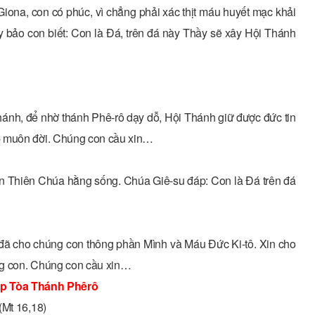
Giona, con có phúc, vì chẳng phải xác thịt máu huyết mạc khải
y bảo con biết: Con là Ðá, trên đá này Thầy sẽ xây Hội Thánh
hánh, để nhờ thánh Phê-rô dạy dỗ, Hội Thánh giữ được đức tin
p muôn đời. Chúng con cầu xin…
on Thiên Chúa hằng sống. Chúa Giê-su đáp: Con là Đá trên đá
 đã cho chúng con thông phần Mình và Máu Ðức Ki-tô. Xin cho
úng con. Chúng con cầu xin…
ập Tòa Thánh Phêrô
(Mt 16,18)