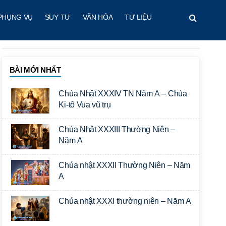
PHỤNG VỤ
SUY TƯ
VĂN HÓA
TƯ LIỆU
BÀI MỚI NHẤT
Chúa Nhật XXXIV TN Năm A – Chúa
Ki-tô Vua vũ trụ
Chúa Nhật XXXIII Thường Niên –
Năm A
Chúa nhật XXXII Thường Niên – Năm
A
Chúa nhật XXXI thường niên – Năm A