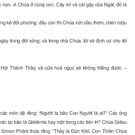
 nạn, vì Chúa ở cùng con. Cây roi và cái gậy của Ngài, đó là
ng kẻ đối phương: đầu con thì Chúa xức dầu thơm, chén rượu
ày trong đời sống; và trong nhà Chúa, tôi sẽ định cư cho tới
xây Hội Thánh Thầy, và cửa hoả ngục sẽ không thắng được. –
 các môn đệ rằng: “Người ta bảo Con Người là ai?” Các ông
khác lại bảo là Giêrêmia hay một trong các tiên tri!” Chúa Giêsu
?” Simon Phêrô thưa rằng: “Thầy là Ðức Kitô, Con Thiên Chúa