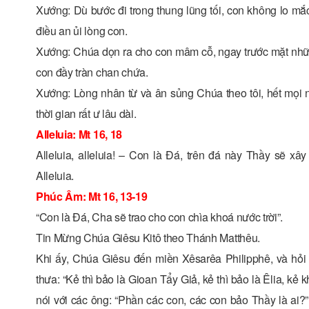
Xướng: Dù bước đi trong thung lũng tối, con không lo mắc
điều an ủi lòng con.
Xướng: Chúa dọn ra cho con mâm cỗ, ngay trước mặt nhữ
con đầy tràn chan chứa.
Xướng: Lòng nhân từ và ân sủng Chúa theo tôi, hết mọi ng
thời gian rất ư lâu dài.
Alleluia: Mt 16, 18
Alleluia, alleluia! – Con là Ðá, trên đá này Thầy sẽ 
Alleluia.
Phúc Âm: Mt 16, 13-19
“Con là Ðá, Cha sẽ trao cho con chìa khoá nước trời”.
Tin Mừng Chúa Giêsu Kitô theo Thánh Matthêu.
Khi ấy, Chúa Giêsu đến miền Xêsarêa Philipphê, và hỏi
thưa: “Kẻ thì bảo là Gioan Tẩy Giả, kẻ thì bảo là Êlia, kẻ 
nói với các ông: “Phần các con, các con bảo Thầy là ai