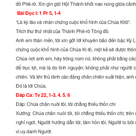
đồ Phê-rô. Xin gìn giữ Hội Thánh khỏi nao núng giữa cản
Bài Ðọc I: 1 Pr 5, 1-4
“Là kỳ lão và nhân chứng cuộc khổ hình của Chúa Kitô”.
Trích thư thứ nhất của Thánh Phê-rô Tông đồ.
Anh em thân mến, tôi xin gởi lời khuyên bảo đến bậc Kỳ L
chứng cuộc khổ hình của Chúa Ki-tô, một kẻ sẽ được thô
Chúa nơi anh em, hãy trông nom nó, không phải bằng các
để trục lợi, mà là do tình nguyện; không phải như ngườ
chiên. Và khi thủ lãnh các đấng chăn chiên xuất hiện, anh 
Ðó là lời Chúa.
Ðáp Ca: Tv 22, 1-3. 4. 5. 6
Ðáp: Chúa chăn nuôi tôi, tôi chẳng thiếu thốn chi
Xướng: Chúa chăn nuôi tôi, tôi chẳng thiếu thốn chi; trên
nghỉ ngơi, Người hướng dẫn tôi; tâm hồn tôi, Người lo bồ
vì uy danh Người.