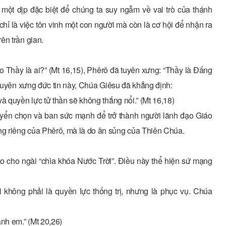
ột dịp đặc biệt để chúng ta suy ngẫm về vai trò của thánh
ỉ là việc tôn vinh một con người mà còn là cơ hội để nhận ra
ên trần gian.
Thầy là ai?” (Mt 16,15), Phêrô đã tuyên xưng: “Thầy là Đấng
 tuyên xưng đức tin này, Chúa Giêsu đã khẳng định:
à quyền lực tử thần sẽ không thắng nổi.” (Mt 16,18)
uyển chọn và ban sức mạnh để trở thành người lãnh đạo Giáo
g riêng của Phêrô, mà là do ân sủng của Thiên Chúa.
o cho ngài “chìa khóa Nước Trời”. Điều này thể hiện sứ mạng
i không phải là quyền lực thống trị, nhưng là phục vụ. Chúa
nh em.” (Mt 20,26)