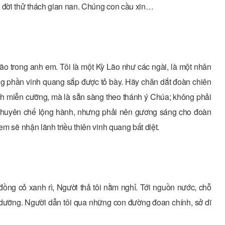
h đời thử thách gian nan. Chúng con cầu xin…
ão trong anh em. Tôi là một Kỳ Lão như các ngài, là một nhân
ng phần vinh quang sắp được tỏ bày. Hãy chăn dắt đoàn chiên
h miễn cưỡng, mà là sẵn sàng theo thánh ý Chúa; không phải
i chuyên chế lộng hành, nhưng phải nên gương sáng cho đoàn
em sẽ nhận lãnh triều thiên vinh quang bất diệt.
 đồng cỏ xanh rì, Người thả tôi nằm nghỉ. Tới nguồn nước, chỗ
i dưỡng. Người dẫn tôi qua những con đường đoan chính, sở dĩ