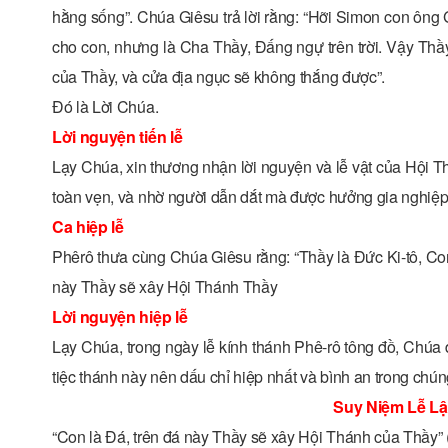
hằng sống”. Chúa Giêsu trả lời rằng: “Hỡi Simon con ông 
cho con, nhưng là Cha Thầy, Ðấng ngự trên trời. Vậy Thầ
của Thầy, và cửa địa ngục sẽ không thắng được”.
Đó là Lời Chúa.
Lời nguyện tiến lễ
Lạy Chúa, xin thương nhận lời nguyện và lễ vật của Hội T
toàn vẹn, và nhờ người dẫn dắt mà được hưởng gia nghiệ
Ca hiệp lễ
Phêrô thưa cùng Chúa Giêsu rằng: “Thầy là Đức Ki-tô, C
này Thầy sẽ xây Hội Thánh Thầy
Lời nguyện hiệp lễ
Lạy Chúa, trong ngày lễ kính thánh Phê-rô tông đồ, Chúa
tiệc thánh này nên dấu chỉ hiệp nhất và bình an trong ch
Suy Niệm Lễ L
“Con là Đá, trên đá này Thầy sẽ xây Hội Thánh của Thầy” 