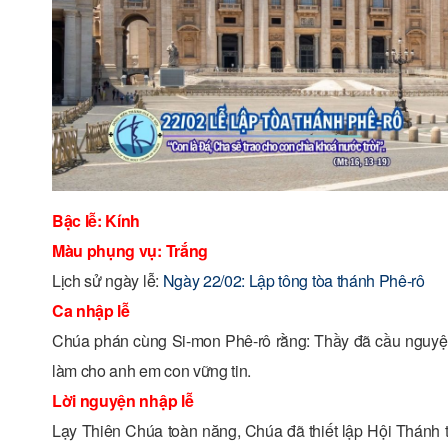
Bậc lễ: Kính
Màu phụng vụ: Trắng
Lịch sử ngày lễ:
Ngày 22/02: Lập tông tòa thánh Phê-rô
Ca nhập lễ
Chúa phán cùng Si-mon Phê-rô rằng: Thầy đã cầu nguyện đ
làm cho anh em con vững tin.
Lời nguyện nhập lễ
Lạy Thiên Chúa toàn năng, Chúa đã thiết lập Hội Thánh t