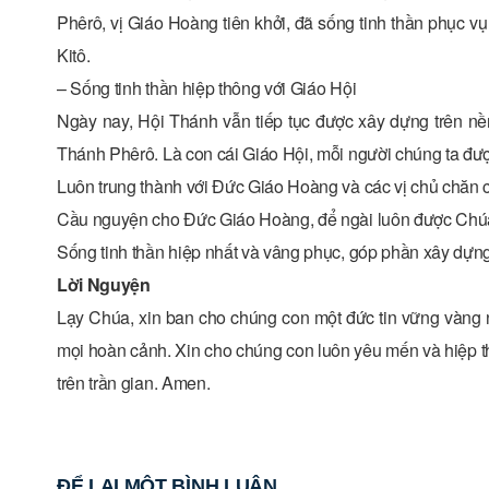
Phêrô, vị Giáo Hoàng tiên khởi, đã sống tinh thần phục vụ
Kitô.
– Sống tinh thần hiệp thông với Giáo Hội
Ngày nay, Hội Thánh vẫn tiếp tục được xây dựng trên nề
Thánh Phêrô. Là con cái Giáo Hội, mỗi người chúng ta đượ
Luôn trung thành với Đức Giáo Hoàng và các vị chủ chăn 
Cầu nguyện cho Đức Giáo Hoàng, để ngài luôn được Chúa 
Sống tinh thần hiệp nhất và vâng phục, góp phần xây dựn
Lời Nguyện
Lạy Chúa, xin ban cho chúng con một đức tin vững vàng 
mọi hoàn cảnh. Xin cho chúng con luôn yêu mến và hiệp th
trên trần gian. Amen.
ĐỂ LẠI MỘT BÌNH LUẬN