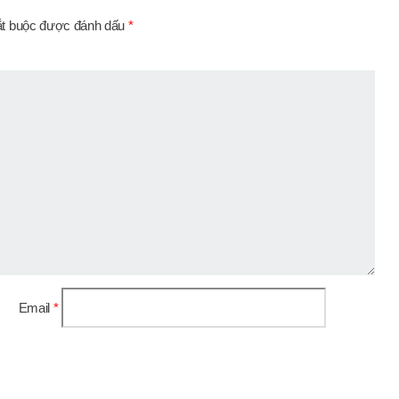
ắt buộc được đánh dấu
*
Email
*