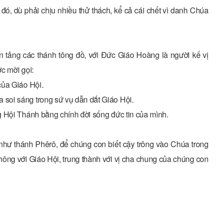
 đó, dù phải chịu nhiều thử thách, kể cả cái chết vì danh Chúa
n tảng các thánh tông đồ, với Đức Giáo Hoàng là người kế vị
c mời gọi:
của Giáo Hội.
soi sáng trong sứ vụ dẫn dắt Giáo Hội.
g Hội Thánh bằng chính đời sống đức tin của mình.
như thánh Phêrô, để chúng con biết cậy trông vào Chúa trong
ông với Giáo Hội, trung thành với vị cha chung của chúng con