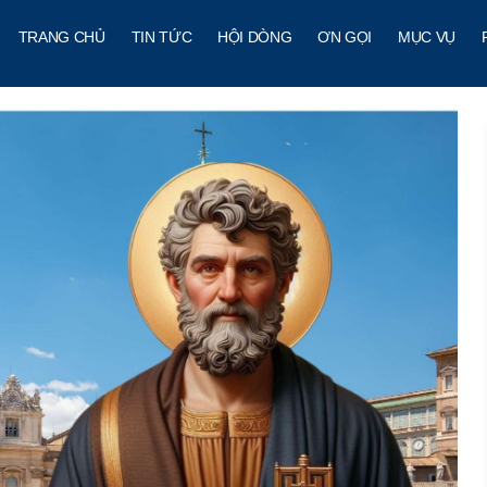
TRANG CHỦ
TIN TỨC
HỘI DÒNG
ƠN GỌI
MỤC VỤ