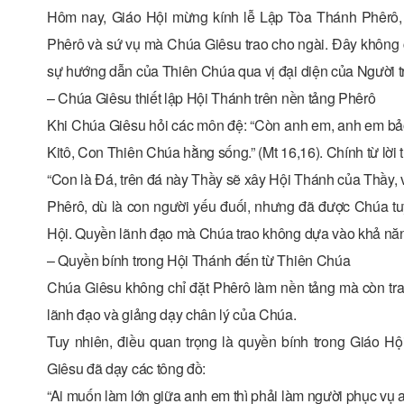
Hôm nay, Giáo Hội mừng kính lễ Lập Tòa Thánh Phêrô, m
Phêrô và sứ vụ mà Chúa Giêsu trao cho ngài. Đây không ch
sự hướng dẫn của Thiên Chúa qua vị đại diện của Người tr
– Chúa Giêsu thiết lập Hội Thánh trên nền tảng Phêrô
Khi Chúa Giêsu hỏi các môn đệ: “Còn anh em, anh em bảo 
Kitô, Con Thiên Chúa hằng sống.” (Mt 16,16). Chính từ lời
“Con là Đá, trên đá này Thầy sẽ xây Hội Thánh của Thầy, v
Phêrô, dù là con người yếu đuối, nhưng đã được Chúa t
Hội. Quyền lãnh đạo mà Chúa trao không dựa vào khả năn
– Quyền bính trong Hội Thánh đến từ Thiên Chúa
Chúa Giêsu không chỉ đặt Phêrô làm nền tảng mà còn tra
lãnh đạo và giảng dạy chân lý của Chúa.
Tuy nhiên, điều quan trọng là quyền bính trong Giáo Hộ
Giêsu đã dạy các tông đồ:
“Ai muốn làm lớn giữa anh em thì phải làm người phục vụ a