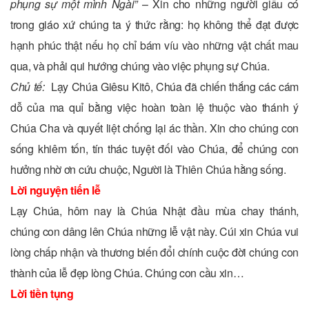
phụng sự một mình Ngài”
– Xin cho những người giầu có
trong giáo xứ chúng ta ý thức rằng: họ không thể đạt được
hạnh phúc thật nếu họ chỉ bám víu vào những vật chất mau
qua, và phải qui hướng chúng vào việc phụng sự Chúa.
Chủ tế:
Lạy Chúa Giêsu Kitô, Chúa đã chiến thắng các cám
dỗ của ma quỉ bằng việc hoàn toàn lệ thuộc vào thánh ý
Chúa Cha và quyết liệt chống lại ác thần. Xin cho chúng con
sống khiêm tốn, tín thác tuyệt đối vào Chúa, để chúng con
hưởng nhờ ơn cứu chuộc, Người là Thiên Chúa hằng sống.
Lời nguyện tiến lễ
Lạy Chúa, hôm nay là Chúa Nhật đầu mùa chay thánh,
chúng con dâng lên Chúa những lễ vật này. Cúi xin Chúa vui
lòng chấp nhận và thương biến đổi chính cuộc đời chúng con
thành của lễ đẹp lòng Chúa. Chúng con cầu xin…
Lời tiền tụng