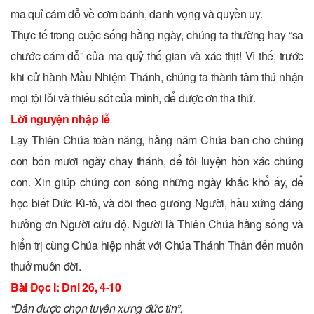
ma quỉ cám dỗ về cơm bánh, danh vọng và quyền uy.
Thực tế trong cuộc sống hằng ngày, chúng ta thường hay “sa
chước cám dỗ” của ma quỷ thế gian và xác thịt! Vì thế, trước
khi cử hành Mầu Nhiệm Thánh, chúng ta thành tâm thú nhận
mọi tội lỗi và thiếu sót của mình, để được ơn tha thứ.
Lời nguyện nhập lễ
Lạy Thiên Chúa toàn năng, hằng năm Chúa ban cho chúng
con bốn mươi ngày chay thánh, để tôi luyện hồn xác chúng
con. Xin giúp chúng con sống những ngày khắc khổ ấy, để
học biết Ðức Ki-tô, và dõi theo gương Người, hầu xứng đáng
hưởng ơn Người cứu độ. Người là Thiên Chúa hằng sống và
hiển trị cùng Chúa hiệp nhất với Chúa Thánh Thần đến muôn
thuở muôn đời.
Bài Ðọc I: Ðnl 26, 4-10
“Dân được chọn tuyên xưng đức tin”.