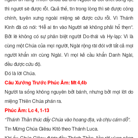
thì ngươi sẽ được rỗi. Quả thế, tin trong lòng thì sẽ được công
chính, tuyên xưng ngoài miệng sẽ được cứu rỗi. Vì Thánh
Kinh đã có nói: “Hễ ai tin vào Người sẽ không phải hổ thẹn”.
Bởi lẽ không có sự phân biệt người Do-thái và Hy-lạp: Vì là
cùng một Chúa của mọi người, Ngài rộng rãi đói với tất cả mọi
người khẩn xin cùng Ngài. Vì mọi kẻ cầu khẩn Danh Ngài,
đều được cứu độ.
Ðó là lời Chúa.
Câu Xướng Trước Phúc Âm: Mt 4,4b
Người ta sống không nguyên bởi bánh, nhưng bởi mọi lời do
miệng Thiên Chúa phán ra.
Phúc Âm: Lc 4, 1-13
“Thánh Thần thúc đẩy Chúa vào hoang địa, và chịu cám dỗ”.
Tin Mừng Chúa Giêsu Kitô theo Thánh Luca.
Khi ấy, Chúa Giêsu được đầy Thánh Thần, liền rời vùng sông