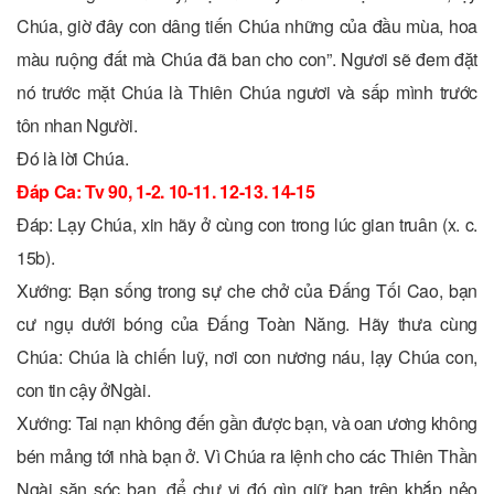
Chúa, giờ đây con dâng tiến Chúa những của đầu mùa, hoa
màu ruộng đất mà Chúa đã ban cho con”. Ngươi sẽ đem đặt
nó trước mặt Chúa là Thiên Chúa ngươi và sấp mình trước
tôn nhan Người.
Ðó là lời Chúa.
Ðáp Ca: Tv 90, 1-2. 10-11. 12-13. 14-15
Ðáp: Lạy Chúa, xin hãy ở cùng con trong lúc gian truân (x. c.
15b).
Xướng: Bạn sống trong sự che chở của Ðấng Tối Cao, bạn
cư ngụ dưới bóng của Ðấng Toàn Năng. Hãy thưa cùng
Chúa: Chúa là chiến luỹ, nơi con nương náu, lạy Chúa con,
con tin cậy ởNgài.
Xướng: Tai nạn không đến gần được bạn, và oan ương không
bén mảng tới nhà bạn ở. Vì Chúa ra lệnh cho các Thiên Thần
Ngài săn sóc bạn, để chư vị đó gìn giữ bạn trên khắp nẻo