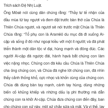
Trích sách Ðệ Nhị Luật.
Ông Môsê nói cùng dân chúng rằng: “Thầy tư tế nhận của
đầu mùa từ tay ngươi và đem đặt trước bàn thờ của Chúa là
Thiên Chúa ngươi, và ngươi sẽ nói trước mặt Chúa là Thiên
Chúa rằng: “Tổ phụ con là Aramêô du mục đã đi xuống Ai-
cập và sống ở đó như ngoại kiều với một ít người; và đã phát
triển thành một dân tộc vĩ đại, hùng mạnh và đông đúc. Các
người Ai-cập đã ngược đãi, hành hạvà bắt chúng con làm
việc nặng nhọc. Chúng con đã kêu cầu Chúa là Thiên Chúa
cha ông chúng con, và Chúa đã nghe lời chúng con, đã nhìn
thấy cảnh thống khổ, cực nhọc và khốn cùng của chúng con.
Chúa đã dùng bàn tay mạnh, cánh tay hùng, dùng những
biến cố khủng khiếp và những dấu lạ phi thường mà dẫn
chúng con ra khỏi Ai-cập. Chúa đưa chúng con đến đây, ban
cho chúng con xứ này, một xứ chảy sữa và mật. Và vì thế, lạy