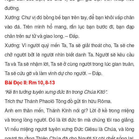
đường.
Xướng: Chư vị đó bồng bế bạn trên tay, để bạn khỏi vấp chân
vào đá. Trên mình hổ mang, rắn lục bạn bước đi, bạn đạp
chân trên sư tử và giao long. – Ðáp.
Xướng: Vì người quý mến Ta, Ta sẽ giải thoát cho, Ta sẽ che
chở người bởi lẽ người nhìn biết danh Ta. Người sẽ kêu cầu
Ta và Ta sẽ nhậm lời, Ta sẽ ở cùng người trong lúc gian truân,
Ta sẽ cứu gỡ và làm vinh dự cho người. – Ðáp.
Bài Ðọc II: Rm 10, 8-13
“Kẻ tin tưởng tuyên xưng đức tin trong Chúa Kitô”.
Trích thư Thánh Phaolô Tông đồ gửi tín hữu Rôma.
Anh em thân mến, Thánh Kinh nói gi? Lời ở kề trong miệng
và trong lòng người. Ðó là lời đức tin mà chúng tôi rao giảng.
Vì nếu miệng ngươi tuyên xưng Ðức Giêsu là Chúa, và lòng
ngươi tin rằng Thiên Chúa đã cho Người từ cõi chết sống lại,