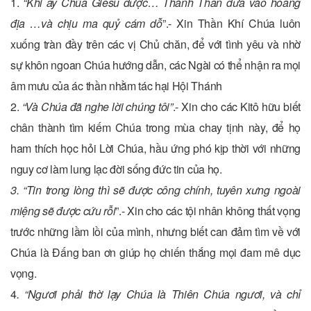
1.
“Khi ấy Chúa Giêsu được… Thánh Thần đưa vào hoang
địa …và chịu ma quỷ cám dỗ
”.- Xin Thần Khí Chúa luôn
xuống tràn đầy trên các vị Chủ chăn, để với tình yêu và nhờ
sự khôn ngoan Chúa hướng dẫn, các Ngài có thể nhận ra mọi
âm mưu của ác thần nhằm tác hại Hội Thánh
2.
“Và Chúa đã nghe lời chúng tôi”
.- Xin cho các Kitô hữu biết
chân thành tìm kiếm Chúa trong mùa chay tịnh này, để họ
ham thích học hỏi Lời Chúa, hầu ứng phó kịp thời với những
nguy cơ làm lung lạc đời sống đức tin của họ.
3. “Tin trong lòng thì sẽ được công chính, tuyên xưng ngoài
miệng sẽ được cứu rỗi
”.- Xin cho các tội nhân không thất vọng
trước những lầm lồi của mình, nhưng biết can đảm tìm về với
Chúa là Đấng ban ơn giúp họ chiến thắng mọi đam mê dục
vọng.
4
. “Ngươi phải thờ lạy Chúa là Thiên Chúa ngươi, và chỉ