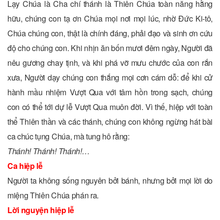
Lạy Chúa là Cha chí thánh là Thiên Chúa toàn năng hằng
hữu, chúng con tạ ơn Chúa mọi nơi mọi lúc, nhờ Ðức Ki-tô,
Chúa chúng con, thật là chính đáng, phải đạo và sinh ơn cứu
độ cho chúng con. Khi nhịn ăn bốn mươi đêm ngày, Người đã
nêu gương chay tịnh, và khi phá vỡ mưu chước của con rắn
xưa, Người dạy chúng con thắng mọi cơn cám dỗ: để khi cử
hành mầu nhiệm Vượt Qua với tâm hồn trong sạch, chúng
con có thể tới dự lễ Vượt Qua muôn đời. Vì thế, hiệp với toàn
thể Thiên thần và các thánh, chúng con không ngừng hát bài
ca chúc tụng Chúa, mà tung hô rằng:
Thánh! Thánh! Thánh!…
Ca hiệp lễ
Người ta không sống nguyên bởi bánh, nhưng bởi mọi lời do
miệng Thiên Chúa phán ra.
Lời nguyện hiệp lễ