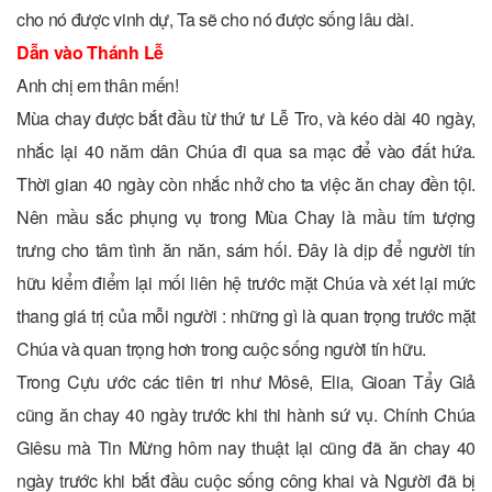
cho nó được vinh dự, Ta sẽ cho nó được sống lâu dài.
Dẫn vào Thánh Lễ
Anh chị em thân mến!
Mùa chay được bắt đầu từ thứ tư Lễ Tro, và kéo dài 40 ngày,
nhắc lại 40 năm dân Chúa đi qua sa mạc để vào đất hứa.
Thời gian 40 ngày còn nhắc nhở cho ta việc ăn chay đền tội.
Nên mầu sắc phụng vụ trong Mùa Chay là mầu tím tượng
trưng cho tâm tình ăn năn, sám hối. Đây là dịp để người tín
hữu kiểm điểm lại mối liên hệ trước mặt Chúa và xét lại mức
thang giá trị của mỗi người : những gì là quan trọng trước mặt
Chúa và quan trọng hơn trong cuộc sống người tín hữu.
Trong Cựu ước các tiên tri như Môsê, Elia, Gioan Tẩy Giả
cũng ăn chay 40 ngày trước khi thi hành sứ vụ. Chính Chúa
Giêsu mà Tin Mừng hôm nay thuật lại cũng đã ăn chay 40
ngày trước khi bắt đầu cuộc sống công khai và Người đã bị