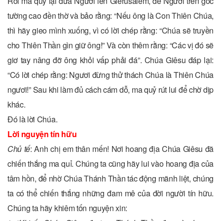
Rồi ma quỷ lại đưa Người lên Giêrusalem, để Người trên góc
tường cao đền thờ và bảo rằng: “Nếu ông là Con Thiên Chúa,
thì hãy gieo mình xuống, vì có lời chép rằng: “Chúa sẽ truyền
cho Thiên Thần gìn giữ ông!” Và còn thêm rằng: “Các vị đó sẽ
giơ tay nâng đỡ ông khỏi vấp phải đá”. Chúa Giêsu đáp lại:
“Có lời chép rằng: Ngươi đừng thử thách Chúa là Thiên Chúa
ngươi!” Sau khi làm đủ cách cám dỗ, ma quỷ rút lui để chờ dịp
khác.
Ðó là lời Chúa.
Lời nguyện tín hữu
Chủ tế
: Anh chị em thân mến! Nơi hoang địa Chúa Giêsu đã
chiến thắng ma quỉ. Chúng ta cũng hãy lui vào hoang địa của
tâm hồn, để nhờ Chúa Thánh Thần tác động mãnh liệt, chúng
ta có thể chiến thắng những đam mê của đời người tín hữu.
Chúng ta hãy khiêm tốn nguyện xin: