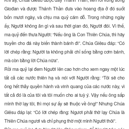
Giođan và được Thánh Thần đưa vào hoang địa ở đó suốt
bốn mươi ngày, và chịu ma quỷ cám dỗ. Trong những ngày
ấy, Người không ăn gì và sau thời gian đó, Người đói. Vì thế,
ma quỷ đến thưa Người: “Nếu ông là Con Thiên Chúa, thì hãy
truyền cho đá này biến thành bánh đi”. Chúa Giêsu đáp: “Có
lời chép rằng: Người ta không phải chỉ sống bằng cơm bánh,
mà còn bằng lời Chúa nữa”.
Rồi ma quỷ lại đem Người lên cao hơn cho xem ngay một lúc
tất cả các nước thiên hạ và nói với Người rằng: “Tôi sẽ cho
ông hết thảy quyền hành và vinh quang của các nước này, vì
tất cả đó là của tôi và tôi muốn cho ai tuỳ ý. Vậy nếu ông sấp
mình thờ lạy tôi, thì mọi sự ấy sẽ thuộc về ông!” Nhưng Chúa
Giêsu đáp lại: “Có lời chép rằng: Ngươi phải thờ lạy Chúa là
Thiên Chúa ngươi và chỉ phụng thờ một mình Người thôi”.