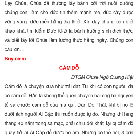
Lạy Chúa, Chúa đã thương lấy bánh bởi trời nuôi dưỡng
chúng con, làm cho đức tin thêm mạnh mẽ, đức cậy được
vững vàng, đức mến hằng tha thiết. Xin dạy chúng con biết
khao khát tìm kiếm Ðức Ki-tô là bánh trường sinh đích thực,
và biết lấy lời Chúa làm lương thực hằng ngày. Chúng con
cầu xin…
Suy niệm
CÁM DỖ
ĐTGM Giuse Ngô Quang Kiệt
Cám dỗ là chuyện xưa như trái đất. Từ khi có con người, đã
có cám dỗ. Hẳn ta không thể quên chuyện hai ông bà nguyên
tổ sa chước cám dỗ của ma quỉ. Dân Do Thái, khi bị nô lệ
dưới ách người Ai Cập thì muốn được tự do. Nhưng khi lang
thang 40 năm trong sa mạc, phải chịu đói khát, lại bị cám dỗ
quay trở lại Ai Cập để đựơc no ấm. Nhưng có thể nói, 3 cơn