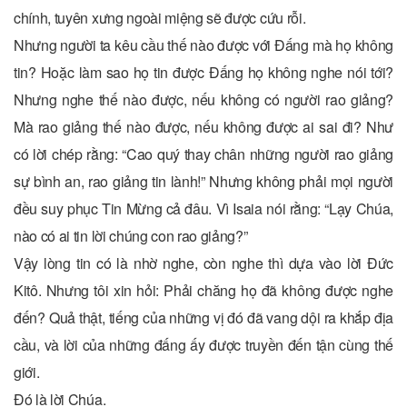
chính, tuyên xưng ngoài miệng sẽ được cứu rỗi.
Nhưng người ta kêu cầu thế nào được với Ðấng mà họ không
tin? Hoặc làm sao họ tin được Ðấng họ không nghe nói tới?
Nhưng nghe thế nào được, nếu không có người rao giảng?
Mà rao giảng thế nào được, nếu không được ai sai đi? Như
có lời chép rằng: “Cao quý thay chân những người rao giảng
sự bình an, rao giảng tin lành!” Nhưng không phải mọi người
đều suy phục Tin Mừng cả đâu. Vì Isaia nói rằng: “Lạy Chúa,
nào có ai tin lời chúng con rao giảng?”
Vậy lòng tin có là nhờ nghe, còn nghe thì dựa vào lời Ðức
Kitô. Nhưng tôi xin hỏi: Phải chăng họ đã không được nghe
đến? Quả thật, tiếng của những vị đó đã vang dội ra khắp địa
cầu, và lời của những đấng ấy được truyền đến tận cùng thế
giới.
Ðó là lời Chúa.