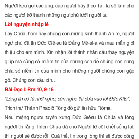
Người kêu gọi các ông: các ngươi hãy theo Ta, Ta sẽ làm cho
các ngươi trở thành những ngư phủ lưới người ta.
Lời nguyện nhập lễ
Lạy Chúa, hôm nay chúng con mừng kính thánh An-rê, người
ngư phủ đã tin Ðức Giê-su là Ðấng Mê-si-a và mau mắn giới
thiệu cho em mình. Xin nhận lời thánh nhân cầu thay nguyện
giúp mà củng cố miềm tin của chúng con để chúng con cũng
chia sẻ niềm tin của mình cho những người chúng con gặp
gỡ. Chúng con cầu xin…
Bài Ðọc I: Rm 10, 9-18
“Lòng tin có là nhờ nghe, còn nghe thì dựa vào lời Ðức Kitô”.
Trích thư Thánh Phaolô Tông đồ gửi tín hữu Rôma.
Nếu miệng ngươi tuyên xưng Ðức Giêsu là Chúa và lòng
ngươi tin rằng Thiên Chúa đã cho Người từ cõi chết sống lại,
thì ngươi sẽ được rỗi. Quả thế, tin trong lòng thì sẽ được công