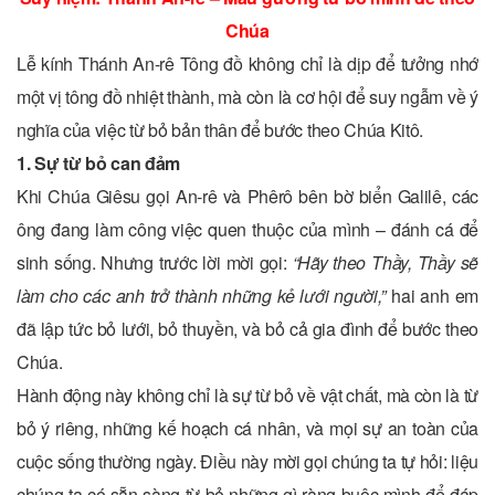
Chúa
Lễ kính Thánh An-rê Tông đồ không chỉ là dịp để tưởng nhớ
một vị tông đồ nhiệt thành, mà còn là cơ hội để suy ngẫm về ý
nghĩa của việc từ bỏ bản thân để bước theo Chúa Kitô.
1. Sự từ bỏ can đảm
Khi Chúa Giêsu gọi An-rê và Phêrô bên bờ biển Galilê, các
ông đang làm công việc quen thuộc của mình – đánh cá để
sinh sống. Nhưng trước lời mời gọi:
“Hãy theo Thầy, Thầy sẽ
làm cho các anh trở thành những kẻ lưới người,”
hai anh em
đã lập tức bỏ lưới, bỏ thuyền, và bỏ cả gia đình để bước theo
Chúa.
Hành động này không chỉ là sự từ bỏ về vật chất, mà còn là từ
bỏ ý riêng, những kế hoạch cá nhân, và mọi sự an toàn của
cuộc sống thường ngày. Điều này mời gọi chúng ta tự hỏi: liệu
chúng ta có sẵn sàng từ bỏ những gì ràng buộc mình để đáp