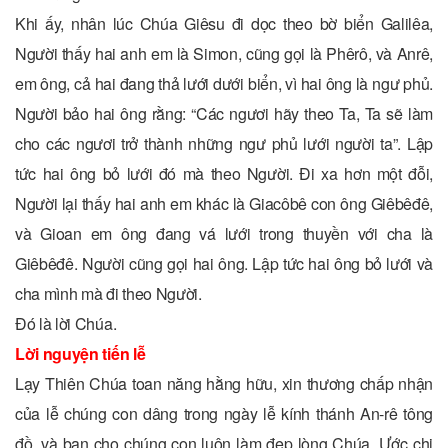
Khi ấy, nhân lúc Chúa Giêsu đi dọc theo bờ biển Galilêa,
Người thấy hai anh em là Simon, cũng gọi là Phêrô, và Anrê,
em ông, cả hai đang thả lưới dưới biển, vì hai ông là ngư phủ.
Người bảo hai ông rằng: “Các ngươi hãy theo Ta, Ta sẽ làm
cho các ngươi trở thành những ngư phủ lưới người ta”. Lập
tức hai ông bỏ lưới đó mà theo Người. Ði xa hơn một đỗi,
Người lại thấy hai anh em khác là Giacôbê con ông Giêbêđê,
và Gioan em ông đang vá lưới trong thuyền với cha là
Giêbêđê. Người cũng gọi hai ông. Lập tức hai ông bỏ lưới và
cha mình mà đi theo Người.
Ðó là lời Chúa.
Lời nguyện tiến lễ
Lạy Thiên Chúa toan năng hằng hữu, xin thương chấp nhận
của lễ chúng con dâng trong ngày lễ kính thánh An-rê tông
đồ, và ban cho chúng con luôn làm đẹp lòng Chúa. Ước chi