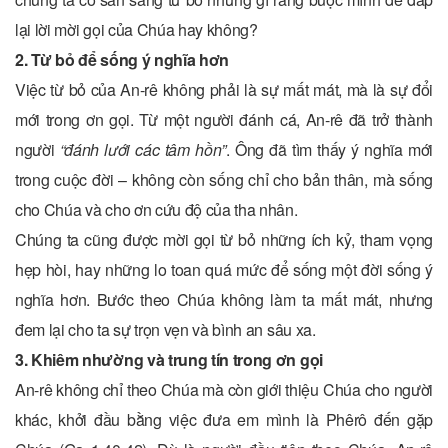
lại lời mời gọi của Chúa hay không?
2. Từ bỏ để sống ý nghĩa hơn
Việc từ bỏ của An-rê không phải là sự mất mát, mà là sự đổi
mới trong ơn gọi. Từ một người đánh cá, An-rê đã trở thành
người
“đánh lưới các tâm hồn”
. Ông đã tìm thấy ý nghĩa mới
trong cuộc đời – không còn sống chỉ cho bản thân, mà sống
cho Chúa và cho ơn cứu độ của tha nhân.
Chúng ta cũng được mời gọi từ bỏ những ích kỷ, tham vọng
hẹp hòi, hay những lo toan quá mức để sống một đời sống ý
nghĩa hơn. Bước theo Chúa không làm ta mất mát, nhưng
đem lại cho ta sự trọn vẹn và bình an sâu xa.
3. Khiêm nhường và trung tín trong ơn gọi
An-rê không chỉ theo Chúa mà còn giới thiệu Chúa cho người
khác, khởi đầu bằng việc đưa em mình là Phêrô đến gặp