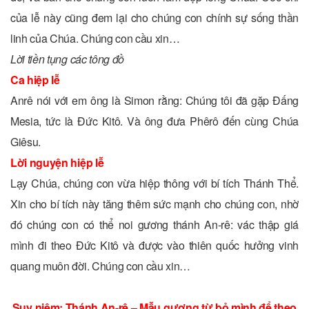
của lễ này cũng đem lại cho chúng con chính sự sống thần
linh của Chúa. Chúng con cầu xin…
Lời tiền tụng các tông đồ
Ca hiệp lễ
Anrê nói với em ông là Simon rằng: Chúng tôi đã gặp Đấng
Mesia, tức là Đức Kitô. Và ông đưa Phêrô đến cùng Chúa
Giêsu.
Lời nguyện hiệp lễ
Lạy Chúa, chúng con vừa hiệp thông với bí tích Thánh Thể.
Xin cho bí tích này tăng thêm sức mạnh cho chúng con, nhờ
đó chúng con có thể noi gương thánh An-rê: vác thập giá
mình đi theo Ðức Kitô và được vào thiên quốc hưởng vinh
quang muôn đời. Chúng con cầu xin…
Suy niệm: Thánh An-rê – Mẫu gương từ bỏ mình để theo