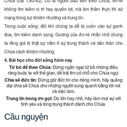
Chúa (Ga 1,40-42). Dù là người đầu tiên theo Chúa, An-rê
không tìm kiếm vị trí hay quyền lợi, mà âm thầm thực thi sứ
mạng trong sự khiêm nhường và trung tín.
Trong cuộc sống, đôi khi chúng ta dễ bị cuốn vào sự ganh
đua, tìm kiếm danh vọng. Gương của An-rê nhắc nhở chúng
ta rằng giá trị thật sự nằm ở sự trung thành và dấn thân cho
Chúa cách khiêm nhường.
4. Bài học cho đời sống hôm nay
Từ bỏ để theo Chúa:
Đừng ngần ngại từ bỏ những điều
ràng buộc ta với thế gian, để trái tim có chỗ cho Chúa ngự.
Chia sẻ đức tin:
Đừng giữ đức tin cho riêng mình, hãy quảng
đại chia sẻ Chúa cho những người xung quanh bằng lời nói
và việc làm.
Trung tín trong ơn gọi:
Dù lớn hay nhỏ, hãy làm mọi sự với
tình yêu và lòng trung thành dành cho Chúa.
Cầu nguyện