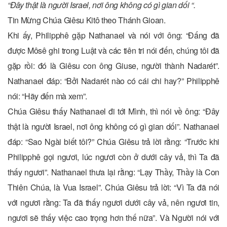
“Ðây thật là người Israel, nơi ông không có gì gian dối “.
Tin Mừng Chúa Giêsu Kitô theo Thánh Gioan.
Khi ấy, Philipphê gặp Nathanael và nói với ông: “Ðấng đã
được Môsê ghi trong Luật và các tiên tri nói đến, chúng tôi đã
gặp rồi: đó là Giêsu con ông Giuse, người thành Nadarét”.
Nathanael đáp: “Bởi Nadarét nào có cái chi hay?” Philipphê
nói: “Hãy đến mà xem”.
Chúa Giêsu thấy Nathanael đi tới Mình, thì nói về ông: “Ðây
thật là người Israel, nơi ông không có gì gian dối”. Nathanael
đáp: “Sao Ngài biết tôi?” Chúa Giêsu trả lời rằng: “Trước khi
Philipphê gọi ngươi, lúc ngươi còn ở dưới cây vả, thì Ta đã
thấy ngươi”. Nathanael thưa lại rằng: “Lạy Thầy, Thầy là Con
Thiên Chúa, là Vua Israel”. Chúa Giêsu trả lời: “Vì Ta đã nói
với ngươi rằng: Ta đã thấy ngươi dưới cây vả, nên ngươi tin,
ngươi sẽ thấy việc cao trọng hơn thế nữa”. Và Người nói với