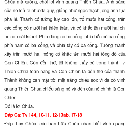
Chúa mà xuống, chói lọi vinh quang Thiên Chúa. Ánh sáng
của nó toả ra như đá quý, giống như ngọc thạch, óng ánh tựa
pha lê. Thành có tường luỹ cao lớn, trổ mười hai cổng, trên
các cổng có mười hai thiên thần, và có khắc tên mười hai chi
họ con cái Israel. Phía đông có ba cổng, phía bắc có ba cổng,
phía nam có ba cổng, và phía tây có ba cổng. Tường thành
xây trên mười hai móng có khắc tên mười hai tông đồ của
Con Chiên. Còn đền thờ, tôi không thấy có trong thành, vì
Thiên Chúa toàn năng và Con Chiên là đền thờ của thành.
Thành không cần mặt trời mặt trăng chiếu soi: vì đã có vinh
quang Thiên Chúa chiếu sáng nó và đèn của nó chính là Con
Chiên.
Ðó là lời Chúa.
Ðáp Ca: Tv 144, 10-11. 12-13ab. 17-18
Ðáp: Lạy Chúa, các bạn hữu Chúa nhận biết vinh quang