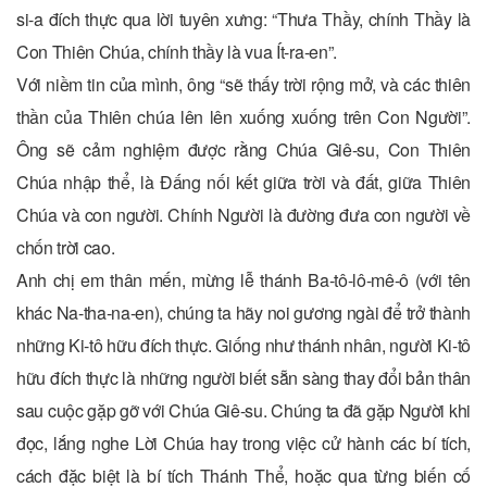
si-a đích thực qua lời tuyên xưng: “Thưa Thầy, chính Thầy là
Con Thiên Chúa, chính thầy là vua Ít-ra-en”.
Với niềm tin của mình, ông “sẽ thấy trời rộng mở, và các thiên
thần của Thiên chúa lên lên xuống xuống trên Con Người”.
Ông sẽ cảm nghiệm được rằng Chúa Giê-su, Con Thiên
Chúa nhập thể, là Đấng nối kết giữa trời và đất, giữa Thiên
Chúa và con người. Chính Người là đường đưa con người về
chốn trời cao.
Anh chị em thân mến, mừng lễ thánh Ba-tô-lô-mê-ô (với tên
khác Na-tha-na-en), chúng ta hãy noi gương ngài để trở thành
những Ki-tô hữu đích thực. Giống như thánh nhân, người Ki-tô
hữu đích thực là những người biết sẵn sàng thay đổi bản thân
sau cuộc gặp gỡ với Chúa Giê-su. Chúng ta đã gặp Người khi
đọc, lắng nghe Lời Chúa hay trong việc cử hành các bí tích,
cách đặc biệt là bí tích Thánh Thể, hoặc qua từng biến cố