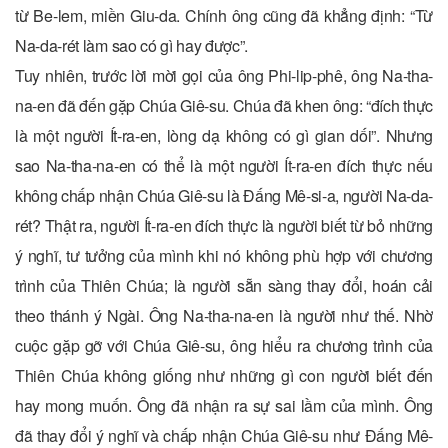
từ Be-lem, miền Giu-da. Chính ông cũng đã khẳng định: “Từ
Na-da-rét làm sao có gì hay được”.
Tuy nhiên, trước lời mời gọi của ông Phi-lip-phê, ông Na-tha-
na-en đã đến gặp Chúa Giê-su. Chúa đã khen ông: “đích thực
là một người Ít-ra-en, lòng dạ không có gì gian dối”. Nhưng
sao Na-tha-na-en có thể là một người Ít-ra-en đích thực nếu
không chấp nhận Chúa Giê-su là Đấng Mê-si-a, người Na-da-
rét? Thật ra, người Ít-ra-en đích thực là người biết từ bỏ những
ý nghĩ, tư tưởng của mình khi nó không phù hợp với chương
trình của Thiên Chúa; là người sẵn sàng thay đổi, hoán cải
theo thánh ý Ngài. Ông Na-tha-na-en là người như thế. Nhờ
cuộc gặp gỡ với Chúa Giê-su, ông hiểu ra chương trình của
Thiên Chúa không giống như những gì con người biết đến
hay mong muốn. Ông đã nhận ra sự sai lầm của mình. Ông
đã thay đổi ý nghĩ và chấp nhận Chúa Giê-su như Đấng Mê-