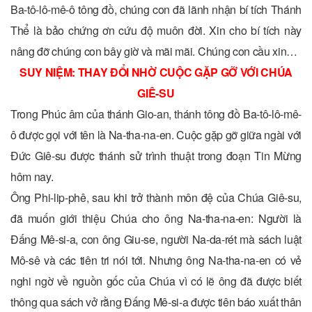
Ba-tô-lô-mê-ô tông đồ, chúng con đã lãnh nhận bí tích Thánh
Thể là bảo chứng ơn cứu độ muôn đời. Xin cho bí tích này
nâng đỡ chúng con bây giờ và mãi mãi. Chúng con cầu xin…
SUY NIỆM: THAY ĐỔI NHỜ CUỘC GẶP GỠ VỚI CHÚA
GIÊ-SU
Trong Phúc âm của thánh Gio-an, thánh tông đồ Ba-tô-lô-mê-
ô được gọi với tên là Na-tha-na-en. Cuộc gặp gỡ giữa ngài với
Đức Giê-su được thánh sử trình thuật trong đoạn Tin Mừng
hôm nay.
Ông Phi-lip-phê, sau khi trở thành môn đệ của Chúa Giê-su,
đã muốn giới thiệu Chúa cho ông Na-tha-na-en: Người là
Đấng Mê-si-a, con ông Giu-se, người Na-da-rét mà sách luật
Mô-sê và các tiên tri nói tới. Nhưng ông Na-tha-na-en có vẻ
nghi ngờ về nguồn gốc của Chúa vì có lẽ ông đã được biết
thông qua sách vở rằng Đấng Mê-si-a được tiên báo xuất thân