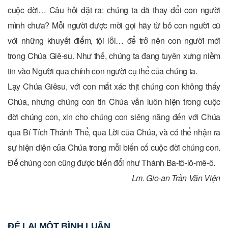
cuộc đời… Câu hỏi đặt ra: chúng ta đã thay đổi con người
mình chưa? Mỗi người được mời gọi hãy từ bỏ con người cũ
với những khuyết điểm, tội lỗi… để trở nên con người mới
trong Chúa Giê-su. Như thế, chúng ta đang tuyên xưng niềm
tin vào Người qua chính con người cụ thể của chúng ta.
Lạy Chúa Giêsu, với con mắt xác thịt chúng con không thấy
Chúa, nhưng chúng con tin Chúa vẫn luôn hiện trong cuộc
đời chúng con, xin cho chúng con siêng năng đến với Chúa
qua Bí Tích Thánh Thể, qua Lời của Chúa, và có thể nhận ra
sự hiện diện của Chúa trong mỗi biến cố cuộc đời chúng con.
Để chúng con cũng được biến đổi như Thánh Ba-tô-lô-mê-ô.
Lm. Gio-an Trần Văn Viện
ĐỂ LẠI MỘT BÌNH LUẬN