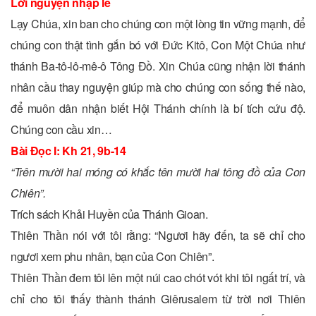
Lời nguyện nhập lễ
Lạy Chúa, xin ban cho chúng con một lòng tin vững mạnh, để
chúng con thật tình gắn bó với Ðức Kitô, Con Một Chúa như
thánh Ba-tô-lô-mê-ô Tông Ðồ. Xin Chúa cũng nhận lời thánh
nhân cầu thay nguyện giúp mà cho chúng con sống thế nào,
để muôn dân nhận biết Hội Thánh chính là bí tích cứu độ.
Chúng con cầu xin…
Bài Ðọc I: Kh 21, 9b-14
“Trên mười hai móng có khắc tên mười hai tông đồ của Con
Chiên”.
Trích sách Khải Huyền của Thánh Gioan.
Thiên Thần nói với tôi rằng: “Ngươi hãy đến, ta sẽ chỉ cho
ngươi xem phu nhân, bạn của Con Chiên”.
Thiên Thần đem tôi lên một núi cao chót vót khi tôi ngất trí, và
chỉ cho tôi thấy thành thánh Giêrusalem từ trời nơi Thiên