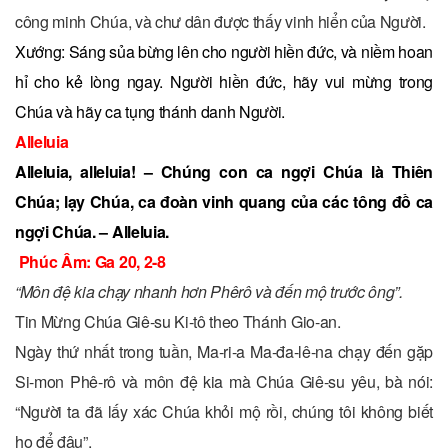
công minh Chúa, và chư dân được thấy vinh hiển của Người.
Xướng: Sáng sủa bừng lên cho người hiền đức, và niềm hoan
hỉ cho kẻ lòng ngay. Người hiền đức, hãy vui mừng trong
Chúa và hãy ca tụng thánh danh Người.
Alleluia
Alleluia, alleluia! – Chúng con ca ngợi Chúa là Thiên
Chúa; lạy Chúa, ca đoàn vinh quang của các tông đồ ca
ngợi Chúa. – Alleluia.
Phúc Âm: Ga 20, 2-8
“Môn đệ kia chạy nhanh hơn Phêrô và đến mộ trước ông”.
Tin Mừng Chúa Giê-su Ki-tô theo Thánh Gio-an.
Ngày thứ nhất trong tuần, Ma-ri-a Ma-đa-lê-na chạy đến gặp
Si-mon Phê-rô và môn đệ kia mà Chúa Giê-su yêu, bà nói:
“Người ta đã lấy xác Chúa khỏi mộ rồi, chúng tôi không biết
họ để đâu”.