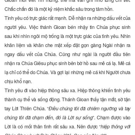
Chắc chắn đó là một kỷ niệm khắc sâu trong tâm hồn.
Tình yêu có trực giác rất mạnh. Dễ nhận ra những dấu vết của
người yêu. Việc thánh Gioan bén nhậy tin Chúa phục sinh
sau khi nhìn ngôi mộ trống là một trực giác của tình yêu. Nhìn
khăn liệm và khăn che mặt xếp đặt gọn gàng Ngài nhận ra
ngay dấu vết của Chúa. Cũng như ngài là người đầu tiên
nhận ra Chúa Giêsu phục sinh bên bờ hồ sau mẻ cá lạ. Mẻ cá
lạ chỉ có thể do Chúa. Và gợi lại những mẻ cá khi Người chưa
chịu khổ nạn.
Tình yêu đi vào hiệp thông sâu xa. Hiệp thông khiến tình yêu
thành cụ thể và sống động. Thánh Gioan thấy tận mắt, sờ tận
tay Lời Thiên Chúa. “
Điều chúng tôi đã chiêm ngưỡng và tay
chúng tôi đã chạm đến, đó là Lời sự sống
”. Chạm được vào
Lời là có mối thân tình rất sâu xa. Nên được “
hiệp thông với