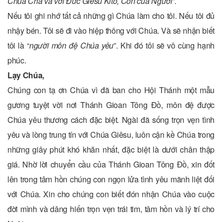
Chúa Cha và với Đức Giêsu Kitô, Con của Người
”.
Nếu tôi ghi nhớ tất cả những gì Chúa làm cho tôi. Nếu tôi đủ
nhậy bén. Tôi sẽ đi vào hiệp thông với Chúa. Và sẽ nhận biết
tôi là “
người môn đệ Chúa yêu
”. Khi đó tôi sẽ vô cùng hạnh
phúc.
Lạy Chúa,
Chúng con tạ ơn Chúa vì đã ban cho Hội Thánh một mẫu
gương tuyệt vời nơi Thánh Gioan Tông Đồ, môn đệ được
Chúa yêu thương cách đặc biệt. Ngài đã sống trọn vẹn tình
yêu và lòng trung tín với Chúa Giêsu, luôn cận kề Chúa trong
những giây phút khó khăn nhất, đặc biệt là dưới chân thập
giá. Nhờ lời chuyển cầu của Thánh Gioan Tông Đồ, xin đốt
lên trong tâm hồn chúng con ngọn lửa tình yêu mãnh liệt đối
với Chúa. Xin cho chúng con biết đón nhận Chúa vào cuộc
đời mình và dâng hiến trọn vẹn trái tim, tâm hồn và lý trí cho