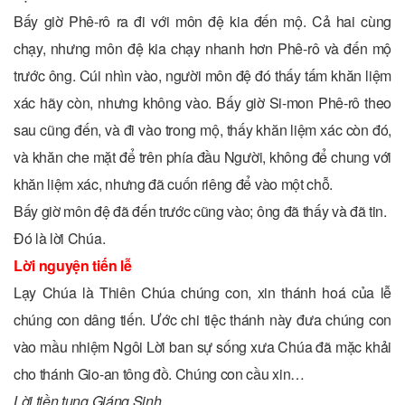
Bấy giờ Phê-rô ra đi với môn đệ kia đến mộ. Cả hai cùng
chạy, nhưng môn đệ kia chạy nhanh hơn Phê-rô và đến mộ
trước ông. Cúi nhìn vào, người môn đệ đó thấy tấm khăn liệm
xác hãy còn, nhưng không vào. Bấy giờ Si-mon Phê-rô theo
sau cũng đến, và đi vào trong mộ, thấy khăn liệm xác còn đó,
và khăn che mặt để trên phía đầu Người, không để chung với
khăn liệm xác, nhưng đã cuốn riêng để vào một chỗ.
Bấy giờ môn đệ đã đến trước cũng vào; ông đã thấy và đã tin.
Ðó là lời Chúa.
Lời nguyện tiến lễ
Lạy Chúa là Thiên Chúa chúng con, xin thánh hoá của lễ
chúng con dâng tiến. Ước chi tiệc thánh này đưa chúng con
vào mầu nhiệm Ngôi Lời ban sự sống xưa Chúa đã mặc khải
cho thánh Gio-an tông đồ. Chúng con cầu xin…
Lời tiền tụng Giáng Sinh