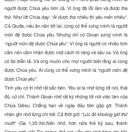
người được Chúa yêu hơn cả. Vì ông đã lỗi lầm và được tha
thứ. Như lời Chúa dạy: “
Ai được tha nhiều thì yêu mến nhiều
”.
Cả Giuđa, nếu ăn năn trở lại, cũng có thể xưng mình là người
môn đệ được Chúa yêu. Nhưng chỉ có Gioan xưng mình là
“
người môn đệ được Chúa yêu
”. Vì ông là người có nhiều tình
cảm nên cảm nhận được một cách rõ ràng và sâu xa. Và ông
có tài diễn tả. Và ông muốn cho mọi người biết rằng ai cũng
được Chúa yêu. Ai cũng có thể xưng mình là “
người môn đệ
được Chúa yêu
”.
Tình yêu có trí nhớ rất sắc bén. Yêu ai ta nhớ từng lời nói, thái
độ, cử chỉ. Thánh Gioan nhớ rất kỹ những lời nói việc làm của
Chúa Giêsu. Chẳng hạn về ngày đầu tiên gặp gỡ. Thánh
nhân ghi nhớ từng chi tiết. Cả thời giờ: “
Lúc đó khoảng giờ thứ
mười
” (Ga 1,35-39).Nên nhớ, hơn nửa thế kỷ sau, thánh
Gioan mới viết Tin mừng. thế mà vẫn ghi nhớ từng chi tiết.