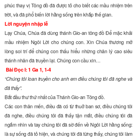
phúc thay vị Tông đồ đã được tỏ cho biết các mầu nhiệm trên
trời, và đã phổ biến lời hằng sống trên khắp thế gian.
Lời nguyện nhập lễ
Lạy Chúa, Chúa đã dùng thánh Gio-an tông đồ Ðể mặc khải
mầu nhiệm Ngôi Lời cho chúng con. Xin Chúa thương mở
lòng soi trí để chúng con thấu hiểu những chân lý cao siêu
thánh nhân đã truyền lại. Chúng con cầu xin…
Bài Ðọc I: 1 Ga 1, 1-4
“Chúng tôi loan truyền cho anh em điều chúng tôi đã nghe và
đã thấy”.
Bắt đầu thư thứ nhất của Thánh Gio-an Tông đồ.
Các con thân mến, điều đã có từ thuở ban sơ, điều chúng tôi
đã nghe, điều chúng tôi đã thấy tận mắt, điều chúng tôi đã
ngắm nhìn và tay chúng tôi đã sờ đến về Ngôi Lời hằng sống:
là sự sống đã tỏ hiện, và chúng tôi đã từng thấy, chúng tôi làm