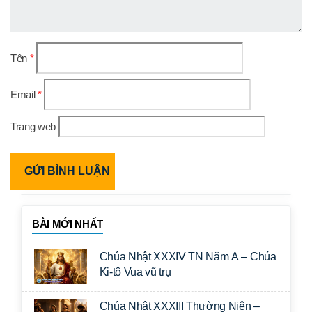
Tên
*
Email
*
Trang web
BÀI MỚI NHẤT
Chúa Nhật XXXIV TN Năm A – Chúa
Ki-tô Vua vũ trụ
Chúa Nhật XXXIII Thường Niên –