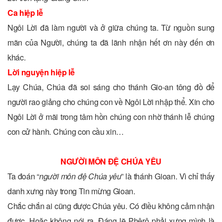
Ca hiệp lễ
Ngôi Lời đã làm người và ở giữa chúng ta. Từ nguồn sung
mãn của Người, chúng ta đã lãnh nhận hết ơn này đến ơn
khác.
Lời nguyện hiệp lễ
Lạy Chúa, Chúa đã soi sáng cho thánh Gio-an tông đồ để
người rao giảng cho chúng con về Ngôi Lời nhập thể. Xin cho
Ngôi Lời ở mãi trong tâm hồn chúng con nhờ thánh lễ chúng
con cử hành. Chúng con cầu xin…
NGƯỜI MÔN ĐỆ CHÚA YÊU
Ta đoán “
người môn đệ Chúa yêu
” là thánh Gioan. Vì chỉ thấy
danh xưng này trong Tin mừng Gioan.
Chắc chắn ai cũng được Chúa yêu. Có điều không cảm nhận
được. Hoặc không nói ra. Đáng lẽ Phêrô phải xưng mình là