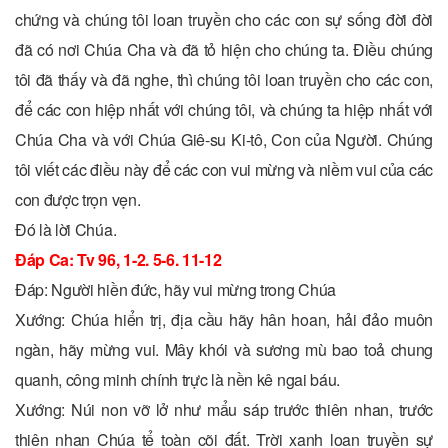
chứng và chúng tôi loan truyền cho các con sự sống đời đời
đã có nơi Chúa Cha và đã tỏ hiện cho chúng ta. Ðiều chúng
tôi đã thấy và đã nghe, thì chúng tôi loan truyền cho các con,
để các con hiệp nhất với chúng tôi, và chúng ta hiệp nhất với
Chúa Cha và với Chúa Giê-su Ki-tô, Con của Người. Chúng
tôi viết các điều này để các con vui mừng và niềm vui của các
con được trọn vẹn.
Ðó là lời Chúa.
Ðáp Ca: Tv 96, 1-2. 5-6. 11-12
Ðáp: Người hiền đức, hãy vui mừng trong Chúa
Xướng: Chúa hiển trị, địa cầu hãy hân hoan, hải đảo muôn
ngàn, hãy mừng vui. Mây khói và sương mù bao toả chung
quanh, công minh chính trực là nền kê ngai báu.
Xướng: Núi non vỡ lở như mẩu sáp trước thiên nhan, trước
thiên nhan Chúa tể toàn cõi đất. Trời xanh loan truyền sự