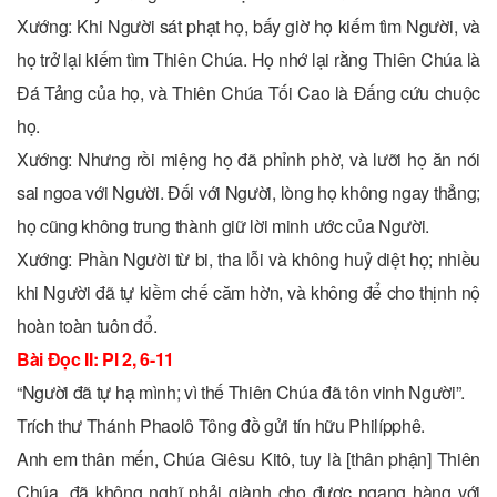
Xướng: Khi Người sát phạt họ, bấy giờ họ kiếm tìm Người, và
họ trở lại kiếm tìm Thiên Chúa. Họ nhớ lại rằng Thiên Chúa là
Ðá Tảng của họ, và Thiên Chúa Tối Cao là Ðấng cứu chuộc
họ.
Xướng: Nhưng rồi miệng họ đã phỉnh phờ, và lưỡi họ ăn nói
sai ngoa với Người. Ðối với Người, lòng họ không ngay thẳng;
họ cũng không trung thành giữ lời minh ước của Người.
Xướng: Phần Người từ bi, tha lỗi và không huỷ diệt họ; nhiều
khi Người đã tự kiềm chế căm hờn, và không để cho thịnh nộ
hoàn toàn tuôn đổ.
Bài Ðọc II: Pl 2, 6-11
“Người đã tự hạ mình; vì thế Thiên Chúa đã tôn vinh Người”.
Trích thư Thánh Phaolô Tông đồ gửi tín hữu Philípphê.
Anh em thân mến, Chúa Giêsu Kitô, tuy là [thân phận] Thiên
Chúa, đã không nghĩ phải giành cho được ngang hàng với