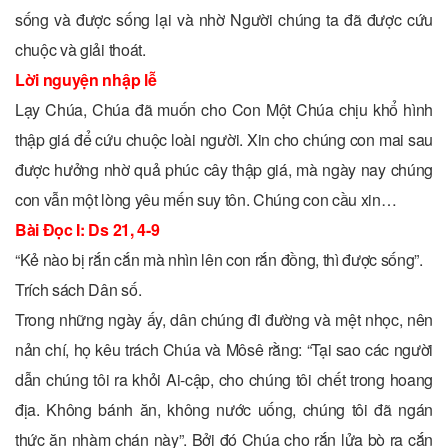
sống và được sống lại và nhờ Người chúng ta đã được cứu
chuộc và giải thoát.
Lời nguyện nhập lễ
Lạy Chúa, Chúa đã muốn cho Con Một Chúa chịu khổ hình
thập giá để cứu chuộc loài người. Xin cho chúng con mai sau
được hưởng nhờ quả phúc cây thập giá, mà ngày nay chúng
con vẫn một lòng yêu mến suy tôn. Chúng con cầu xin…
Bài Ðọc I: Ds 21, 4-9
“Kẻ nào bị rắn cắn mà nhìn lên con rắn đồng, thì được sống”.
Trích sách Dân số.
Trong những ngày ấy, dân chúng đi đường và mệt nhọc, nên
nản chí, họ kêu trách Chúa và Môsê rằng: “Tại sao các người
dẫn chúng tôi ra khỏi Ai-cập, cho chúng tôi chết trong hoang
địa. Không bánh ăn, không nước uống, chúng tôi đã ngán
thức ăn nhàm chán này”. Bởi đó Chúa cho rắn lửa bò ra cắn