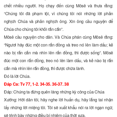
chết nhiều người. Họ chạy đến cùng Môsê và thưa rằng:
“Chúng tôi đã phạm tội, vì chúng tôi nói những lời phản
nghịch Chúa và phản nghịch ông. Xin ông cầu nguyện để
Chúa cho chúng tôi khỏi rắn cắn”.
Môsê cầu nguyện cho dân. Và Chúa phán cùng Môsê rằng:
“Ngươi hãy đúc một con rắn đồng và treo nó lên làm dấu; kẻ
nào bị rắn cắn mà nhìn lên rắn đồng, thì được sống”. Môsê
đúc một con rắn đồng, treo nó lên làm dấu, và kẻ nào bị rắn
cắn mà nhìn lên rắn đồng, thì được chữa lành.
Ðó là lời Chúa.
Ðáp Ca: Tv 77, 1-2. 34-35. 36-37. 38
Ðáp: Chúng ta đừng quên lãng những kỳ công của Chúa
Xướng: Hỡi dân tôi, hãy nghe lời huấn dụ, hãy lắng tai nhận
lấy những lời miệng tôi. Tôi sẽ xuất khẩu nói ra lời ngạn ngữ,
sẽ trình bày những điều bí nhiệm của thời xưa.