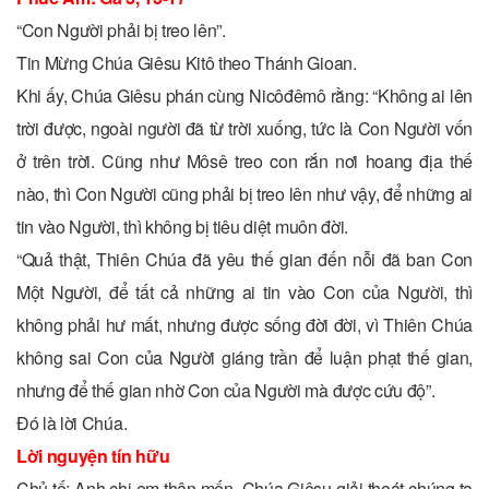
“Con Người phải bị treo lên”.
Tin Mừng Chúa Giêsu Kitô theo Thánh Gioan.
Khi ấy, Chúa Giêsu phán cùng Nicôđêmô rằng: “Không ai lên
trời được, ngoài người đã từ trời xuống, tức là Con Người vốn
ở trên trời. Cũng như Môsê treo con rắn nơi hoang địa thế
nào, thì Con Người cũng phải bị treo lên như vậy, để những ai
tin vào Người, thì không bị tiêu diệt muôn đời.
“Quả thật, Thiên Chúa đã yêu thế gian đến nỗi đã ban Con
Một Người, để tất cả những ai tin vào Con của Người, thì
không phải hư mất, nhưng được sống đời đời, vì Thiên Chúa
không sai Con của Người giáng trần để luận phạt thế gian,
nhưng để thế gian nhờ Con của Người mà được cứu độ”.
Ðó là lời Chúa.
Lời nguyện tín hữu
Chủ tế: Anh chị em thân mến, Chúa Giêsu giải thoát chúng ta