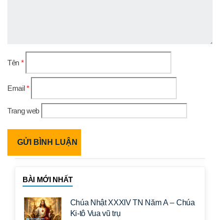
Tên
*
Email
*
Trang web
BÀI MỚI NHẤT
Chúa Nhật XXXIV TN Năm A – Chúa
Ki-tô Vua vũ trụ