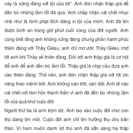
này là xứng đáng với tội của tôi”. Anh đón nhận thập giá để
đền bù những lầm lỗi đã qua. Anh chấp nhận cái chết nhục
nhã như là hình phạt đích đáng vì tội của mình. Anh đã tìm
được bình an trong giờ phút cuối cùng của đời người. Anh
cũng biết rằng anh không xứng đáng chung phần hạnh phúc
thiên đàng với Thầy Giêsu, anh chỉ mơ ước Thầy Giêsu nhớ
tới anh khi Thầy về thiên đàng. Đối với anh thập giá là cơ hội
để anh để anh đền bù lầm lỗi. Thập giá là nhịp cầu đưa anh
vào thiên đàng. Thế nên, anh đón nhận thập giá với lời xin
vâng theo mệnh trời. Anh không oán trời, oán đất. Anh đi vào
cái chết với tâm hồn thanh thản vì anh đã đền bù những lầm
lỗi của quá khứ cuộc đời.
Người thứ ba là anh trộm dữ. Anh lao vào cuộc đời như con
thú đang tìm mồi. Cuộc đời anh chỉ tìm hưởng thụ cho bản
thân. Vì ham muốn danh lợi thú anh đã sẵn sàng hạ thấp