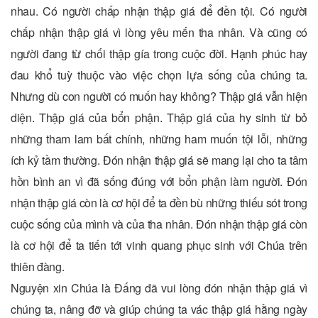
nhau. Có người chấp nhận thập giá để đền tội. Có người
chấp nhận thập giá vì lòng yêu mến tha nhân. Và cũng có
người đang từ chối thập gía trong cuộc đời. Hạnh phúc hay
đau khổ tuỳ thuộc vào việc chọn lựa sống của chúng ta.
Nhưng dù con người có muốn hay không? Thập giá vẫn hiện
diện. Thập giá của bổn phận. Thập giá của hy sinh từ bỏ
những tham lam bất chính, những ham muốn tội lỗi, những
ích kỷ tầm thường. Đón nhận thập giá sẽ mang lại cho ta tâm
hồn bình an vì đã sống đúng với bổn phận làm người. Đón
nhận thập giá còn là cơ hội để ta đền bù những thiếu sót trong
cuộc sống của mình và của tha nhân. Đón nhận thập giá còn
là cơ hội để ta tiến tới vinh quang phục sinh với Chúa trên
thiên đàng.
Nguyện xin Chúa là Đấng đã vui lòng đón nhận thập giá vì
chúng ta, nâng đỡ và giúp chúng ta vác thập giá hằng ngày