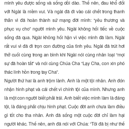
mình yêu được sống và sống dồi dào. Thế nên, đau khổ đối
với Ngài là niềm vui. Và ngài đã đi vào cái chết trong thanh
thản vì đã hoàn thành sứ mạng đời mình: “yêu thương và
phục vụ cho” người mình yêu. Ngài không hối tiếc về cuộc
sống đã qua. Ngài không hối hận vì việc mình đã làm. Ngài
rất vui vì đã đi trọn con đường của tình yêu. Ngài đã trút hơi
thở cuối cùng trong an bình khi Ngài nói cùng nhân loại “mọi
sự đã hoàn tất” và nói cùng Chúa Cha “Lạy Cha, con xin phó
thác linh hồn trong tay Cha”.
Người thứ hai là anh trộm lành. Anh là một tội nhân. Anh đón
nhận hình phạt và cái chết vì chính tội của mình. Nhưng anh
là một con người biết phải trái. Anh biết việc mình làm là đáng
tội, là đáng phải chịu hình phạt. Cuộc đời anh chưa làm điều
gì tốt cho tha nhân. Anh đã sống một cuộc đời chỉ làm hại
người khác. Thế nên, anh đã nói với Chúa: “Tôi đã bị như thế