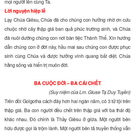
mọi người lên cùng Ta.
Lời nguyện hiệp lễ
Lạy Chúa Giêsu, Chúa đã cho chúng con hưởng nhờ ơn cứu
chuộc nhờ cây thập giá ban quả phúc trường sinh, và Chúa
đã nuôi dưỡng chúng con nơi bàn tiệc Thánh Thể. Xin hướng
dẫn chúng con ở đời này, hầu mai sau chúng con được phục
sinh cùng Chúa và được hưởng vinh quang bất diệt. Chúa
hằng sống và hiển trị muôn đời.
BA CUỘC ĐỜI – BA CÁI CHẾT
(Suy niệm của Lm. Giuse Tạ Duy Tuyền)
Trên đồi Golgotha cách đây hơn hai ngàn năm, có 3 tử tội trên
thập giá. Ba con người đều chết trên thập giá với ba thái độ
khác nhau. Đó chính là Thầy Giêsu ở giữa. Một người bên
hữu được gọi là trộm lành. Một người bên tả truyền thống vẫn