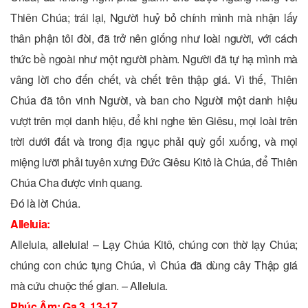
Thiên Chúa; trái lại, Người huỷ bỏ chính mình mà nhận lấy
thân phận tôi đòi, đã trở nên giống như loài người, với cách
thức bề ngoài như một người phàm. Người đã tự hạ mình mà
vâng lời cho đến chết, và chết trên thập giá. Vì thế, Thiên
Chúa đã tôn vinh Người, và ban cho Người một danh hiệu
vượt trên mọi danh hiệu, để khi nghe tên Giêsu, mọi loài trên
trời dưới đất và trong địa ngục phải quỳ gối xuống, và mọi
miệng lưỡi phải tuyên xưng Ðức Giêsu Kitô là Chúa, để Thiên
Chúa Cha được vinh quang.
Ðó là lời Chúa.
Alleluia:
Alleluia, alleluia! – Lạy Chúa Kitô, chúng con thờ lạy Chúa;
chúng con chúc tụng Chúa, vì Chúa đã dùng cây Thập giá
mà cứu chuộc thế gian. – Alleluia.
Phúc Âm: Ga 3, 13-17