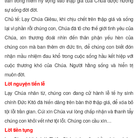
trần trong niềm hy vọng vào thập giá của Chúa được hưởng
sự sống đời đời.
Chủ tế: Lạy Chúa Giêsu, khi chịu chết trên thập giá và sống
lại vì phần rỗi chúng con, Chúa đã tỏ cho thế giới tình yêu của
Chúa, xin thương đoái nhìn đến thân phận yếu hèn của
chúng con mà ban thêm ơn đức tin, để chúng con biết đón
nhận mầu nhiệm đau khổ trong cuộc sống hầu kết hiệp với
cuộc thương khó của Chúa. Người hằng sống và hiển trị
muôn đời.
Lời nguyện tiến lễ
Lạy Chúa nhân từ, chúng con đang cử hành lễ tế hy sinh
chính Ðức Kitô đã hiến dâng trên bàn thờ thập giá, để xóa bỏ
tội lỗi trần gian. Cúi xin Chúa vui lòng chấp nhận và thanh tẩy
chúng con khỏi vết nhơ tội lỗi. Chúng con cầu xin…
Lời tiền tụng