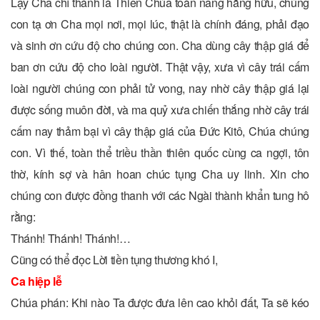
Lạy Cha chí thánh là Thiên Chúa toàn năng hằng hữu, chúng
con tạ ơn Cha mọi nơi, mọi lúc, thật là chính đáng, phải đạo
và sinh ơn cứu độ cho chúng con. Cha dùng cây thập giá để
ban ơn cứu độ cho loài người. Thật vậy, xưa vì cây trái cấm
loài người chúng con phải tử vong, nay nhờ cây thập giá lại
được sống muôn đời, và ma quỷ xưa chiến thắng nhờ cây trái
cấm nay thảm bại vì cây thập giá của Ðức Kitô, Chúa chúng
con. Vì thế, toàn thể triều thần thiên quốc cùng ca ngợi, tôn
thờ, kính sợ và hân hoan chúc tụng Cha uy linh. Xin cho
chúng con được đồng thanh với các Ngài thành khẩn tung hô
rằng:
Thánh! Thánh! Thánh!…
Cũng có thể đọc Lời tiền tụng thương khó I,
Ca hiệp lễ
Chúa phán: Khi nào Ta được đưa lên cao khỏi đất, Ta sẽ kéo