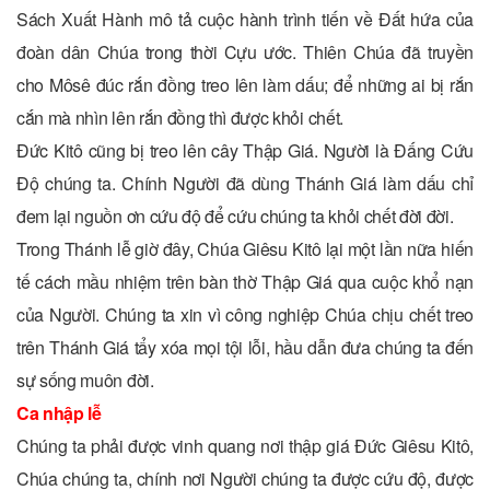
Sách Xuất Hành mô tả cuộc hành trình tiến về Đất hứa của
đoàn dân Chúa trong thời Cựu ước. Thiên Chúa đã truyền
cho Môsê đúc rắn đồng treo lên làm dấu; để những ai bị rắn
cắn mà nhìn lên rắn đồng thì được khỏi chết.
Đức Kitô cũng bị treo lên cây Thập Giá. Người là Đấng Cứu
Độ chúng ta. Chính Người đã dùng Thánh Giá làm dấu chỉ
đem lại nguồn ơn cứu độ để cứu chúng ta khỏi chết đời đời.
Trong Thánh lễ giờ đây, Chúa Giêsu Kitô lại một lần nữa hiến
tế cách mầu nhiệm trên bàn thờ Thập Giá qua cuộc khổ nạn
của Người. Chúng ta xin vì công nghiệp Chúa chịu chết treo
trên Thánh Giá tẩy xóa mọi tội lỗi, hầu dẫn đưa chúng ta đến
sự sống muôn đời.
Ca nhập lễ
Chúng ta phải được vinh quang nơi thập giá Đức Giêsu Kitô,
Chúa chúng ta, chính nơi Người chúng ta được cứu độ, được