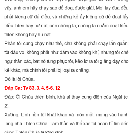
vậy, anh em hãy chạy sao để đoạt được giải. Mọi tay đua đều
phải kiêng cữ đủ điều, và những kẻ ấy kiêng cữ để đoạt lấy
triều thiên hay hư nát, còn chúng ta, chúng ta nhắm đoạt triều
thiên không hay hư nát.
Phần tôi cũng chạy như thế, chứ không phải chạy lẩn quẩn;
tôi đấu võ, không phải như đấm vào không khí, nhưng tôi chế
ngự thân xác, bắt nó tùng phục tôi, kẻo lỡ ra tôi giảng dạy cho
kẻ khác, mà chính tôi phải bị loại ra chăng.
Ðó là lời Chúa.
Ðáp Ca: Tv 83, 3. 4. 5-6. 12
Ðáp: Ôi Chúa thiên binh, khả ái thay cung điện của Ngài (c.
2).
Xướng: Linh hồn tôi khát khao và mòn mỏi, mong vào hành
lang nhà Thiên Chúa. Tâm thần và thể xác tôi hoan hỉ tìm đến
cùng Thiên Chúa trường sinh.