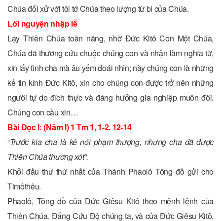
Chúa đối xử với tôi tớ Chúa theo lượng từ bi của Chúa.
Lời nguyện nhập lễ
Lạy Thiên Chúa toàn năng, nhờ Ðức Kitô Con Một Chúa,
Chúa đã thương cứu chuộc chúng con và nhận làm nghĩa tử,
xin lấy tình cha mà âu yếm đoái nhìn; này chúng con là những
kẻ tin kính Ðức Kitô, xin cho chúng con được trở nên những
người tự do đích thực và đáng hưởng gia nghiệp muôn đời.
Chúng con cầu xin…
Bài Ðọc I: (Năm I) 1 Tm 1, 1-2. 12-14
“
Trước kia cha là kẻ nói phạm thượng, nhưng cha đã được
Thiên Chúa thương xót”.
Khởi đầu thư thứ nhất của Thánh Phaolô Tông đồ gửi cho
Timôthêu.
Phaolô, Tông đồ của Ðức Giêsu Kitô theo mệnh lệnh của
Thiên Chúa, Ðấng Cứu Ðộ chúng ta, và của Ðức Giêsu Kitô,