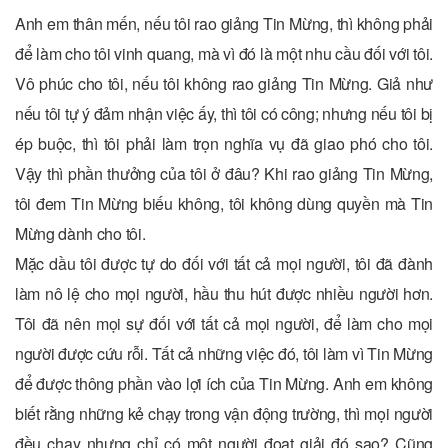
Anh em thân mến, nếu tôi rao giảng Tin Mừng, thì không phải
để làm cho tôi vinh quang, mà vì đó là một nhu cầu đối với tôi.
Vô phúc cho tôi, nếu tôi không rao giảng Tin Mừng. Giả như
nếu tôi tự ý đảm nhận việc ấy, thì tôi có công; nhưng nếu tôi bị
ép buộc, thì tôi phải làm trọn nghĩa vụ đã giao phó cho tôi.
Vậy thì phần thưởng của tôi ở đâu? Khi rao giảng Tin Mừng,
tôi đem Tin Mừng biếu không, tôi không dùng quyền mà Tin
Mừng dành cho tôi.
Mặc dầu tôi được tự do đối với tất cả mọi người, tôi đã đành
làm nô lệ cho mọi người, hầu thu hút được nhiều người hơn.
Tôi đã nên mọi sự đối với tất cả mọi người, để làm cho mọi
người được cứu rỗi. Tất cả những việc đó, tôi làm vì Tin Mừng
để được thông phần vào lợi ích của Tin Mừng. Anh em không
biết rằng những kẻ chạy trong vận động trường, thì mọi người
đều chạy nhưng chỉ có một người đoạt giải đó sao? Cũng