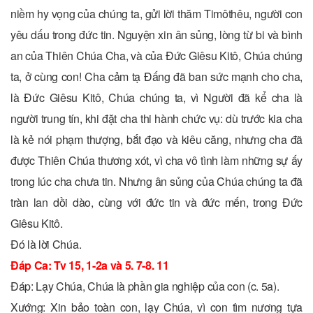
niềm hy vọng của chúng ta, gửi lời thăm Timôthêu, người con
yêu dấu trong đức tin. Nguyện xin ân sủng, lòng từ bi và bình
an của Thiên Chúa Cha, và của Ðức Giêsu Kitô, Chúa chúng
ta, ở cùng con! Cha cảm tạ Ðấng đã ban sức mạnh cho cha,
là Ðức Giêsu Kitô, Chúa chúng ta, vì Người đã kể cha là
người trung tín, khi đặt cha thi hành chức vụ: dù trước kia cha
là kẻ nói phạm thượng, bắt đạo và kiêu căng, nhưng cha đã
được Thiên Chúa thương xót, vì cha vô tình làm những sự ấy
trong lúc cha chưa tin. Nhưng ân sủng của Chúa chúng ta đã
tràn lan dồi dào, cùng với đức tin và đức mến, trong Ðức
Giêsu Kitô.
Ðó là lời Chúa.
Ðáp Ca: Tv 15, 1-2a và 5. 7-8. 11
Ðáp: Lạy Chúa, Chúa là phần gia nghiệp của con (c. 5a).
Xướng: Xin bảo toàn con, lạy Chúa, vì con tìm nương tựa