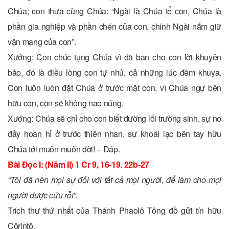
Chúa; con thưa cùng Chúa: “Ngài là Chúa tể con, Chúa là
phần gia nghiệp và phần chén của con, chính Ngài nắm giữ
vận mạng của con”.
Xướng: Con chúc tụng Chúa vì đã ban cho con lời khuyên
bảo, đó là điều lòng con tự nhủ, cả những lúc đêm khuya.
Con luôn luôn đặt Chúa ở trước mặt con, vì Chúa ngự bên
hữu con, con sẽ không nao núng.
Xướng: Chúa sẽ chỉ cho con biết đường lối trường sinh, sự no
đầy hoan hỉ ở trước thiên nhan, sự khoái lạc bên tay hữu
Chúa tới muôn muôn đời! – Ðáp.
Bài Ðọc I: (Năm II) 1 Cr 9, 16-19. 22b-27
“Tôi đã nên mọi sự đối với tất cả mọi người, để làm cho mọi
người được cứu rỗi”.
Trích thư thứ nhất của Thánh Phaolô Tông đồ gửi tín hữu
Côrintô.