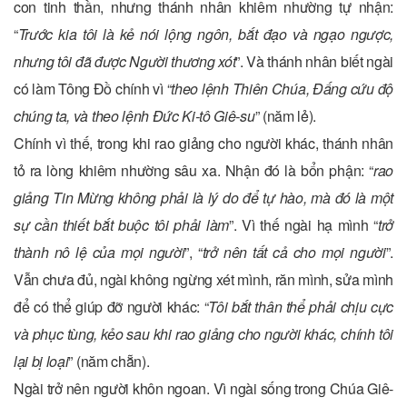
con tinh thần, nhưng thánh nhân khiêm nhường tự nhận:
“
Trước kia tôi là kẻ nói lộng ngôn, bắt đạo và ngạo ngược,
nhưng tôi đã được Người thương xót
”. Và thánh nhân biết ngài
có làm Tông Đồ chính vì “
theo lệnh Thiên Chúa, Đấng cứu độ
chúng ta, và theo lệnh Đức Ki-tô Giê-su
” (năm lẻ).
Chính vì thế, trong khi rao giảng cho người khác, thánh nhân
tỏ ra lòng khiêm nhường sâu xa. Nhận đó là bổn phận: “
rao
giảng Tin Mừng không phải là lý do để tự hào, mà đó là một
sự cần thiết bắt buộc tôi phải làm
”. Vì thế ngài hạ mình “
trở
thành nô lệ của mọi người
”, “
trở nên tất cả cho mọi người
”.
Vẫn chưa đủ, ngài không ngừng xét mình, răn mình, sửa mình
để có thể giúp đỡ người khác: “
Tôi bắt thân thể phải chịu cực
và phục tùng, kẻo sau khi rao giảng cho người khác, chính tôi
lại bị loại
” (năm chẵn).
Ngài trở nên người khôn ngoan. Vì ngài sống trong Chúa Giê-