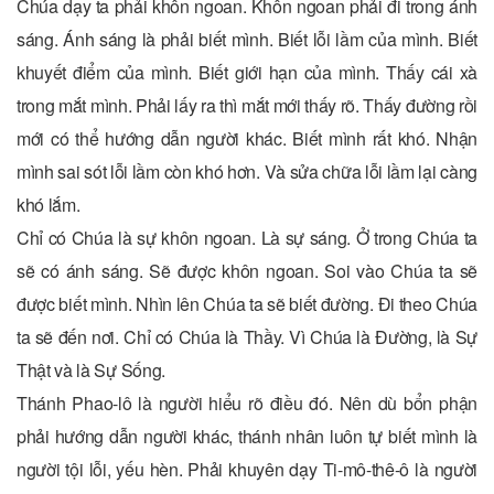
Chúa dạy ta phải khôn ngoan. Khôn ngoan phải đi trong ánh
sáng. Ánh sáng là phải biết mình. Biết lỗi lầm của mình. Biết
khuyết điểm của mình. Biết giới hạn của mình. Thấy cái xà
trong mắt mình. Phải lấy ra thì mắt mới thấy rõ. Thấy đường rồi
mới có thể hướng dẫn người khác. Biết mình rất khó. Nhận
mình sai sót lỗi lầm còn khó hơn. Và sửa chữa lỗi lầm lại càng
khó lắm.
Chỉ có Chúa là sự khôn ngoan. Là sự sáng. Ở trong Chúa ta
sẽ có ánh sáng. Sẽ được khôn ngoan. Soi vào Chúa ta sẽ
được biết mình. Nhìn lên Chúa ta sẽ biết đường. Đi theo Chúa
ta sẽ đến nơi. Chỉ có Chúa là Thầy. Vì Chúa là Đường, là Sự
Thật và là Sự Sống.
Thánh Phao-lô là người hiểu rõ điều đó. Nên dù bổn phận
phải hướng dẫn người khác, thánh nhân luôn tự biết mình là
người tội lỗi, yếu hèn. Phải khuyên dạy Ti-mô-thê-ô là người