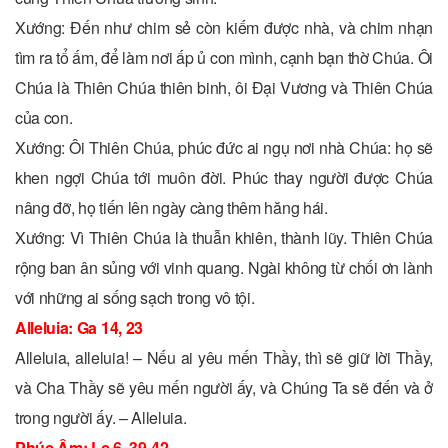
Xướng: Ðến như chim sẻ còn kiếm được nhà, và chim nhạn
tìm ra tổ ấm, để làm nơi ấp ủ con mình, cạnh bạn thờ Chúa. Ôi
Chúa là Thiên Chúa thiên binh, ôi Ðại Vương và Thiên Chúa
của con.
Xướng: Ôi Thiên Chúa, phúc đức ai ngụ nơi nhà Chúa: họ sẽ
khen ngợi Chúa tới muôn đời. Phúc thay người được Chúa
nâng đỡ, họ tiến lên ngày càng thêm hăng hái.
Xướng: Vì Thiên Chúa là thuẫn khiên, thành lũy. Thiên Chúa
rộng ban ân sủng với vinh quang. Ngài không từ chối ơn lành
với những ai sống sạch trong vô tội.
Alleluia: Ga 14, 23
Alleluia, alleluia! – Nếu ai yêu mến Thầy, thì sẽ giữ lời Thầy,
và Cha Thầy sẽ yêu mến người ấy, và Chúng Ta sẽ đến và ở
trong người ấy. – Alleluia.
Phúc Âm: Lc 6, 39-42