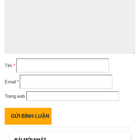
Tên
*
Email
*
Trang web
BÀI MỚI NHẤT