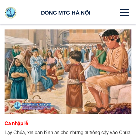
DÒNG MTG HÀ NỘI
Ca nhập lễ
Lạy Chúa, xin ban bình an cho những ai trông cậy vào Chúa,