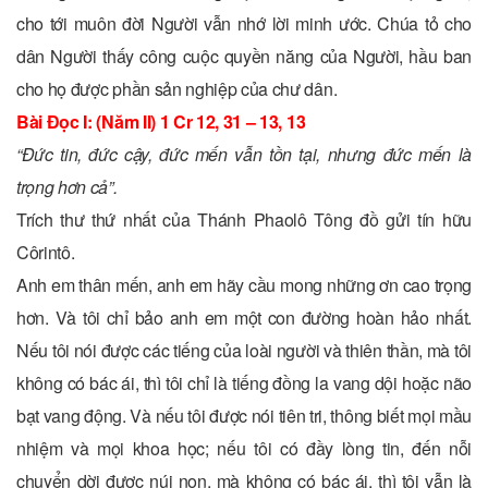
cho tới muôn đời Người vẫn nhớ lời minh ước. Chúa tỏ cho
dân Người thấy công cuộc quyền năng của Người, hầu ban
cho họ được phần sản nghiệp của chư dân.
Bài Ðọc I: (Năm II) 1 Cr 12, 31 – 13, 13
“Ðức tin, đức cậy, đức mến vẫn tồn tại, nhưng đức mến là
trọng hơn cả”.
Trích thư thứ nhất của Thánh Phaolô Tông đồ gửi tín hữu
Côrintô.
Anh em thân mến, anh em hãy cầu mong những ơn cao trọng
hơn. Và tôi chỉ bảo anh em một con đường hoàn hảo nhất.
Nếu tôi nói được các tiếng của loài người và thiên thần, mà tôi
không có bác ái, thì tôi chỉ là tiếng đồng la vang dội hoặc não
bạt vang động. Và nếu tôi được nói tiên tri, thông biết mọi mầu
nhiệm và mọi khoa học; nếu tôi có đầy lòng tin, đến nỗi
chuyển dời được núi non, mà không có bác ái, thì tôi vẫn là