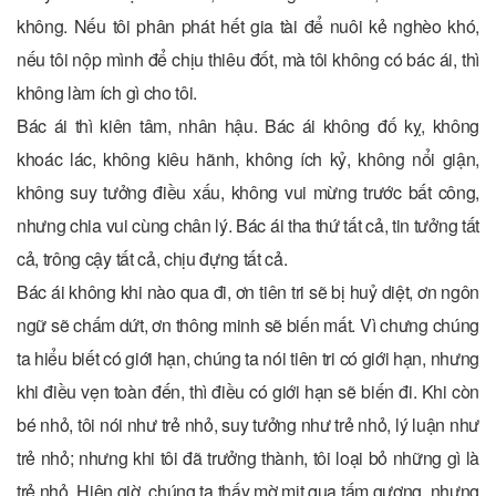
không. Nếu tôi phân phát hết gia tài để nuôi kẻ nghèo khó,
nếu tôi nộp mình để chịu thiêu đốt, mà tôi không có bác ái, thì
không làm ích gì cho tôi.
Bác ái thì kiên tâm, nhân hậu. Bác ái không đố kỵ, không
khoác lác, không kiêu hãnh, không ích kỷ, không nổi giận,
không suy tưởng điều xấu, không vui mừng trước bất công,
nhưng chia vui cùng chân lý. Bác ái tha thứ tất cả, tin tưởng tất
cả, trông cậy tất cả, chịu đựng tất cả.
Bác ái không khi nào qua đi, ơn tiên tri sẽ bị huỷ diệt, ơn ngôn
ngữ sẽ chấm dứt, ơn thông minh sẽ biến mất. Vì chưng chúng
ta hiểu biết có giới hạn, chúng ta nói tiên tri có giới hạn, nhưng
khi điều vẹn toàn đến, thì điều có giới hạn sẽ biến đi. Khi còn
bé nhỏ, tôi nói như trẻ nhỏ, suy tưởng như trẻ nhỏ, lý luận như
trẻ nhỏ; nhưng khi tôi đã trưởng thành, tôi loại bỏ những gì là
trẻ nhỏ. Hiện giờ, chúng ta thấy mờ mịt qua tấm gương, nhưng