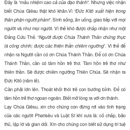
Đây là “
mầu nhiệm cao cả của đạo thánh
”. Nhưng việc nhận
biết Chúa Giêsu thật khó khăn.Vì “
Đức Kitô xuất hiện trong
thân phận người phàm
”. Sinh sống, ăn uống, giao tiếp với mọi
người và như mọi người. Vì thế khó được chấp nhận như một
Đấng Cứu Thế. “
Người được Chúa Thánh Thần chứng thực
là công chính; được các thiên thần chiêm ngưỡng
”. Vì thế để
nhận ra Người cần có ơn Chúa Thánh Thần. Để có ơn Chúa
Thánh Thần, cần có tâm hồn trẻ thơ. Tâm hồn trẻ thơ như
thiên thần. Sẽ được chiêm ngưỡng Thiên Chúa. Sẽ nhận ra
Đức Kitô (năm lẻ).
Cần phải lớn lên. Thoát khỏi thói trẻ con bướng bỉnh. Để có
tâm hồn trẻ thơ ngoan ngoãn. Biết mở lòng ra với ơn thánh.
Lạy Chúa Giêsu, xin cho chúng con đừng rơi vào tình trạng
của các người Pharisêu và Luật Sĩ khi xưa là: cố chấp, bảo
thủ, lập lờ và gian dối. Xin cho chúng con biết sử dụng trí tuệ