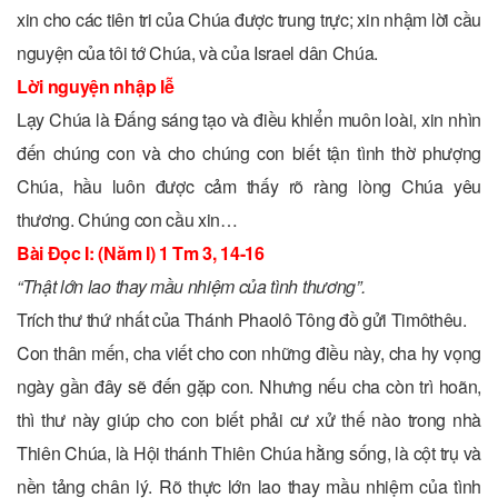
xin cho các tiên tri của Chúa được trung trực; xin nhậm lời cầu
nguyện của tôi tớ Chúa, và của Israel dân Chúa.
Lời nguyện nhập lễ
Lạy Chúa là Ðấng sáng tạo và điều khiển muôn loài, xin nhìn
đến chúng con và cho chúng con biết tận tình thờ phượng
Chúa, hầu luôn được cảm thấy rõ ràng lòng Chúa yêu
thương. Chúng con cầu xin…
Bài Ðọc I: (Năm I) 1 Tm 3, 14-16
“Thật lớn lao thay mầu nhiệm của tình thương”.
Trích thư thứ nhất của Thánh Phaolô Tông đồ gửi Timôthêu.
Con thân mến, cha viết cho con những điều này, cha hy vọng
ngày gần đây sẽ đến gặp con. Nhưng nếu cha còn trì hoãn,
thì thư này giúp cho con biết phải cư xử thế nào trong nhà
Thiên Chúa, là Hội thánh Thiên Chúa hằng sống, là cột trụ và
nền tảng chân lý. Rõ thực lớn lao thay mầu nhiệm của tình