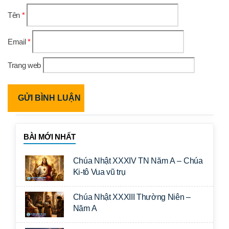
Tên
*
Email
*
Trang web
BÀI MỚI NHẤT
Chúa Nhật XXXIV TN Năm A – Chúa
Ki-tô Vua vũ trụ
Chúa Nhật XXXIII Thường Niên –
Năm A