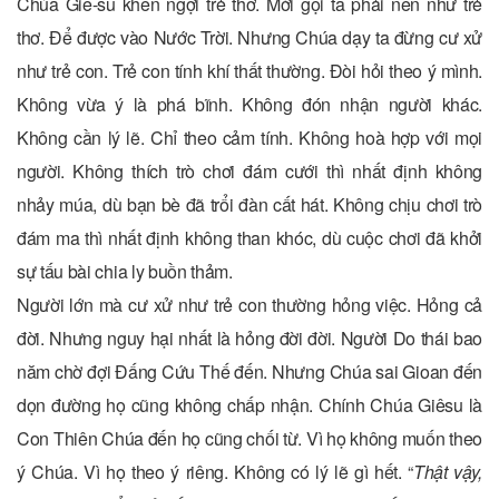
Chúa Giê-su khen ngợi trẻ thơ. Mời gọi ta phải nên như trẻ
thơ. Để được vào Nước Trời. Nhưng Chúa dạy ta đừng cư xử
như trẻ con. Trẻ con tính khí thất thường. Đòi hỏi theo ý mình.
Không vừa ý là phá bĩnh. Không đón nhận người khác.
Không cần lý lẽ. Chỉ theo cảm tính. Không hoà hợp với mọi
người. Không thích trò chơi đám cưới thì nhất định không
nhảy múa, dù bạn bè đã trổi đàn cất hát. Không chịu chơi trò
đám ma thì nhất định không than khóc, dù cuộc chơi đã khởi
sự tấu bài chia ly buồn thảm.
Người lớn mà cư xử như trẻ con thường hỏng việc. Hỏng cả
đời. Nhưng nguy hại nhất là hỏng đời đời. Người Do thái bao
năm chờ đợi Đấng Cứu Thế đến. Nhưng Chúa sai Gioan đến
dọn đường họ cũng không chấp nhận. Chính Chúa Giêsu là
Con Thiên Chúa đến họ cũng chối từ. Vì họ không muốn theo
ý Chúa. Vì họ theo ý riêng. Không có lý lẽ gì hết. “
Thật vậy,