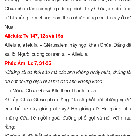
Chúa chọn làm cơ nghiệp riêng mình. Lạy Chúa, xin đổ lòng
từ bi xuống trên chúng con, theo như chúng con tin cậy ở nơi
Ngài.
Alleluia: Tv 147, 12a và 15a
Alleluia, alleluia! – Giêrusalem, hãy ngợi khen Chúa, Ðấng đã
sai lời Người xuống cõi trần ai. – Alleluia.
Phúc Âm: Lc 7, 31-35
“Chúng tôi đã thổi sáo mà các anh không nhảy múa, chúng tôi
đã hát những điệu bi ai mà các anh không khóc”.
Tin Mừng Chúa Giêsu Kitô theo Thánh Luca.
Khi ấy, Chúa Giêsu phán rằng: “Ta sẽ phải nói những người
của thế hệ này giống ai đây? Họ giống ai? Họ giống như
những đứa trẻ ngồi ngoài đường phố gọi và nói với nhau
rằng:
“Chúng tôi đã thổi sáo cho các anh, mà các anh không nhảy