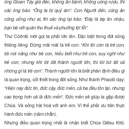
ông Gioan Tẩy giả đến, không ăn bánh, không uống rượu, thì
các ông bảo: “Ông ta bị quỷ ám”. Con Người đến, cũng ăn
cũng uống như ai, thì các ông lại bảo: “Đây là tay ăn nhậu,
bạn bè với quân thu thuế và phường tội lỗi
”.
Thư Côrintô mời gọi ta phải lớn lên. Đặc biệt trong đời sống
thiêng liêng. Đừng mãi mãi là trẻ con: “
Khi tôi còn là trẻ con,
tôi nói năng như trẻ con, hiểu biết như trẻ con, suy nghĩ như
trẻ con; nhưng khi tôi đã thành người lớn, thì tôi bỏ tất cả
những gì là trẻ con
”. Thành người lớn là biết phân định điều gì
là quan trọng, cốt thiết trong đời sống. Như thánh Phaolô dạy:
“
Hiện nay đức tin, đức cậy, đức mến, cả ba đều tồn tại, nhưng
cao trọng hơn cả là đức mến
”. Đức mến sẽ giúp ta gặp được
Chúa. Và sống hài hoà với anh em. Vì thế phải ưu tiên thực
hành đức mến (năm chẵn).
Nhưng điều quan trọng nhất là nhận biết Chúa Giêsu Kitô.