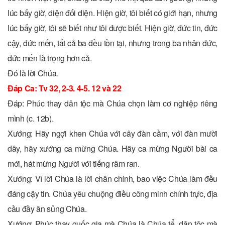
lúc bấy giờ, diện đối diện. Hiện giờ, tôi biết có giới hạn, nhưng
lúc bấy giờ, tôi sẽ biết như tôi được biết. Hiện giờ, đức tin, đức
cậy, đức mến, tất cả ba đều tồn tại, nhưng trong ba nhân đức,
đức mến là trọng hơn cả.
Ðó là lời Chúa.
Ðáp Ca: Tv 32, 2-3. 4-5. 12 và 22
Ðáp: Phúc thay dân tộc mà Chúa chọn làm cơ nghiệp riêng
mình (c. 12b).
Xướng: Hãy ngợi khen Chúa với cây đàn cầm, với đàn mười
dây, hãy xướng ca mừng Chúa. Hãy ca mừng Người bài ca
mới, hát mừng Người với tiếng râm ran.
Xướng: Vì lời Chúa là lời chân chính, bao việc Chúa làm đều
đáng cậy tin. Chúa yêu chuộng điều công minh chính trực, địa
cầu đầy ân sủng Chúa.
Xướng: Phúc thay quốc gia mà Chúa là Chúa tể, dân tộc mà