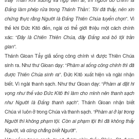
Đấng làm phép rửa trong Thánh Thần’. Tôi đã thấy, nên xin
chứng thực rằng Người là Đấng Thiên Chúa tuyển chọn
”. Vì
thế khi Đức Kitô đến, ngài có thể giới thiệu một cách chính
xác: “
Đây là Chiên Thiên Chúa, đây Đấng xoá bỏ tội trần
gian
”.
Thánh Gioan Tẩy giả sống công chính vì được Thiên Chúa
sinh ra. Như thư Gioan dạy: “
Phàm ai sống công chính thì đã
được Thiên Chúa sinh ra
”. Đức Kitô xuất hiện và ngài nhận
biết. Vì ngài thanh sạch. Như thư Gioan dạy: “
Phàm ai đặt hi
vọng như thế vào Đức Kitô thì làm cho mình nên thanh sạch
như Người là Đấng thanh sạch
”. Thánh Gioan nhận biết
Chúa vì luôn ở trong Chúa và thanh sạch. “
Phàm ai ở lại trong
Người thì không phạm tội. Còn ai phạm tội thì đã không thấy
Người, và cũng chẳng biết Người
”.