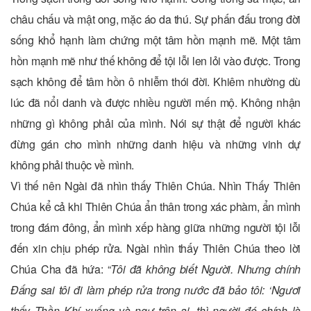
châu chấu và mật ong, mặc áo da thú. Sự phấn đấu trong đời
sống khổ hạnh làm chứng một tâm hồn mạnh mẽ. Một tâm
hồn mạnh mẽ như thế không để tội lỗi len lỏi vào được. Trong
sạch không để tâm hồn ô nhiễm thói đời. Khiêm nhường dù
lúc đã nổi danh và được nhiều người mến mộ. Không nhận
những gì không phải của mình. Nói sự thật để người khác
đừng gán cho mình những danh hiệu và những vinh dự
không phải thuộc về mình.
Vì thế nên Ngài đã nhìn thấy Thiên Chúa. Nhìn Thấy Thiên
Chúa kể cả khi Thiên Chúa ẩn thân trong xác phàm, ẩn mình
trong đám đông, ẩn mình xếp hàng giữa những người tội lỗi
đến xin chịu phép rửa. Ngài nhìn thấy Thiên Chúa theo lời
Chúa Cha đã hứa: “
Tôi đã không biết Người. Nhưng chính
Đấng sai tôi đi làm phép rửa trong nước đã bảo tôi: ‘Ngươi
thấy Thần Khí xuống và ngự trên ai, thì người đó chính là