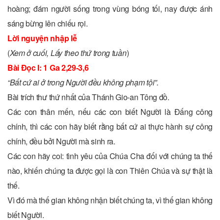
hoàng; đám người sống trong vùng bóng tối, nay được ánh
sáng bừng lên chiếu rọi.
Lời nguyện nhập lễ
(
Xem ở cuối,
Lấy theo thứ trong tuần
)
Bài Ðọc I: 1 Ga 2,29-3,6
“Bất cứ ai ở trong Người đều không phạm tội”.
Bài trích thư thứ nhất của Thánh Gio-an Tông đồ.
Các con thân mến, nếu các con biết Người là Ðấng công
chính, thì các con hãy biết rằng bất cứ ai thực hành sự công
chính, đều bởi Người mà sinh ra.
Các con hãy coi: tình yêu của Chúa Cha đối với chúng ta thế
nào, khiến chúng ta được gọi là con Thiên Chúa và sự thật là
thế.
Vì đó mà thế gian không nhận biết chúng ta, vì thế gian không
biết Người.