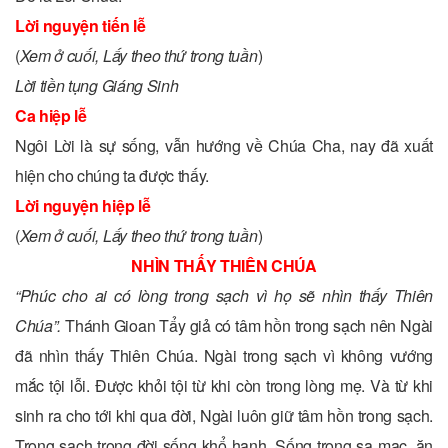
Lời nguyện tiến lễ
(
Xem ở cuối,
Lấy theo thứ trong tuần
)
Lời tiền tụng Giáng Sinh
Ca hiệp lễ
Ngôi Lời là sự sống, vẫn hướng về Chúa Cha, nay đã xuất
hiện cho chúng ta được thấy.
Lời nguyện hiệp lễ
(
Xem ở cuối,
Lấy theo thứ trong tuần
)
NHÌN THẤY THIÊN CHÚA
“Phúc cho ai có lòng trong sạch vì họ sẽ nhìn thấy Thiên
Chúa”.
Thánh Gioan Tẩy giả có tâm hồn trong sạch nên Ngài
đã nhìn thấy Thiên Chúa. Ngài trong sạch vì không vướng
mắc tội lỗi. Được khỏi tội từ khi còn trong lòng mẹ. Và từ khi
sinh ra cho tới khi qua đời, Ngài luôn giữ tâm hồn trong sạch.
Trong sạch trong đời sống khổ hạnh. Sống trong sa mạc, ăn