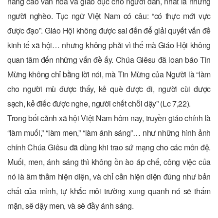
nâng cao văn hóa và giáo dục cho người dân, nhất là những
người nghèo. Tục ngữ Việt Nam có câu: “có thực mới vực
được đạo”. Giáo Hội không được sai đến để giải quyết vấn đề
kinh tế xã hội… nhưng không phải vì thế mà Giáo Hội không
quan tâm đến những vấn đề ấy. Chúa Giêsu đã loan báo Tin
Mừng không chỉ bằng lời nói, mà Tin Mừng của Người là “làm
cho người mù được thấy, kẻ què được đi, người cùi được
sạch, kẻ điếc được nghe, người chết chỗi dậy” (Lc 7,22).
Trong bối cảnh xã hội Việt Nam hôm nay, truyền giáo chính là
“làm muối,” “làm men,” “làm ánh sáng”… như những hình ảnh
chính Chúa Giêsu đã dùng khi trao sứ mạng cho các môn đệ.
Muối, men, ánh sáng thì không ồn ào áp chế, công việc của
nó là âm thầm hiện diện, và chỉ cần hiện diện đúng như bản
chất của mình, tự khắc môi trường xung quanh nó sẽ thấm
mặn, sẽ dậy men, và sẽ đầy ánh sáng.