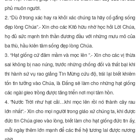
phủ muôn người.
2. “Dù ở trong xác hay ra khỏi xác chúng ta hãy cố gắng sống
đẹp lòng Chúa”.- Xin cho các Kitô hữu nhờ học hỏi Lời Chúa,
họ đủ sức mạnh tinh thần đương đầu với những mưu mô của
ba thù, hầu kiên tâm sống đẹp lòng Chúa.
3. “Hạt giống cứ đâm mầm và mọc lên ”.- Xin cho các vị thừa
sai không bị nao núng, trước những chống đối và thất bại khi
thi hành sứ vụ rao giảng Tin Mừng cứu độ, trái lại biết khiêm
tốn tin tưởng vào Chúa, là Đấng sẽ làm cho những hạt giống
các ngài gieo trồng được tăng triển nơi mọi tâm hồn.
4. ”Nước Trời như hạt cải…khi mọc lên rồi nó thành cây rau
lớn nhất”.- Xin cho mọi người trong giáo xứ chúng ta, khi được
đức tin Chúa gieo vào lòng, biết làm cho hạt giống đức tin ấy,
mỗi ngày thêm lớn mạnh để các thế hệ tương lai được nương
nhờ.