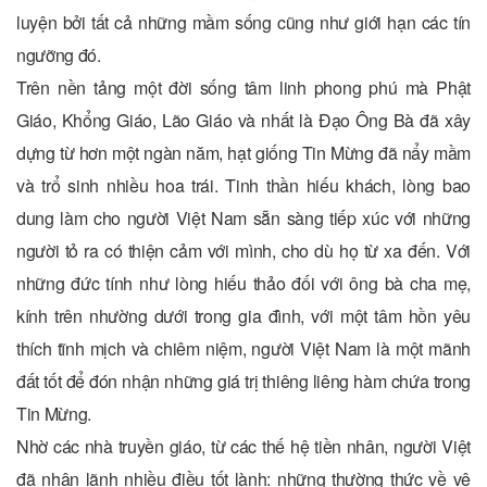
luyện bởi tất cả những mầm sống cũng như giới hạn các tín
ngưỡng đó.
Trên nền tảng một đời sống tâm linh phong phú mà Phật
Giáo, Khổng Giáo, Lão Giáo và nhất là Đạo Ông Bà đã xây
dựng từ hơn một ngàn năm, hạt giống Tin Mừng đã nẩy mầm
và trổ sinh nhiều hoa trái. Tinh thần hiếu khách, lòng bao
dung làm cho người Việt Nam sẵn sàng tiếp xúc với những
người tỏ ra có thiện cảm với mình, cho dù họ từ xa đến. Với
những đức tính như lòng hiếu thảo đối với ông bà cha mẹ,
kính trên nhường dưới trong gia đình, với một tâm hồn yêu
thích tĩnh mịch và chiêm niệm, người Việt Nam là một mãnh
đất tốt để đón nhận những giá trị thiêng liêng hàm chứa trong
Tin Mừng.
Nhờ các nhà truyền giáo, từ các thế hệ tiền nhân, người Việt
đã nhận lãnh nhiều điều tốt lành: những thường thức về vệ