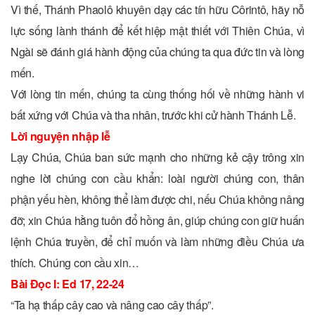
Vì thế, Thánh Phaolô khuyên dạy các tín hữu Côrintô, hãy nỗ
lực sống lành thánh để kết hiệp mật thiết với Thiên Chúa, vì
Ngài sẽ đánh giá hành động của chúng ta qua đức tin và lòng
mến.
Với lòng tin mến, chúng ta cùng thống hối về những hành vi
bất xứng với Chúa và tha nhân, trước khi cử hành Thánh Lễ.
Lời nguyện nhập lễ
Lạy Chúa, Chúa ban sức mạnh cho những kẻ cậy trông xin
nghe lời chúng con cầu khẩn: loài người chúng con, thân
phận yếu hèn, không thể làm được chi, nếu Chúa không nâng
đỡ; xin Chúa hằng tuôn đổ hồng ân, giúp chúng con giữ huấn
lệnh Chúa truyền, để chỉ muốn và làm những điều Chúa ưa
thích. Chúng con cầu xin…
Bài Ðọc I: Ed 17, 22-24
“Ta hạ thấp cây cao và nâng cao cây thấp”.