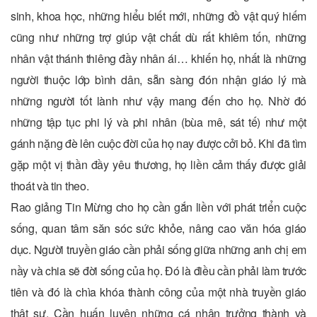
sinh, khoa học, những hiểu biết mới, những đồ vật quý hiếm
cũng như những trợ giúp vật chất dù rất khiêm tốn, những
nhân vật thánh thiêng đầy nhân ái… khiến họ, nhất là những
người thuộc lớp bình dân, sẵn sàng đón nhận giáo lý mà
những người tốt lành như vậy mang đến cho họ. Nhờ đó
những tập tục phi lý và phi nhân (bùa mê, sát tế) như một
gánh nặng đè lên cuộc đời của họ nay được cởi bỏ. Khi đã tìm
gặp một vị thần đầy yêu thương, họ liền cảm thấy được giải
thoát và tin theo.
Rao giảng Tin Mừng cho họ cần gắn liền với phát triển cuộc
sống, quan tâm săn sóc sức khỏe, nâng cao văn hóa giáo
dục. Người truyền giáo cần phải sống giữa những anh chị em
nầy và chia sẽ đời sống của họ. Đó là điều cần phải làm trước
tiên và đó là chìa khóa thành công của một nhà truyền giáo
thật sự. Cần huấn luyện những cá nhân trưởng thành và