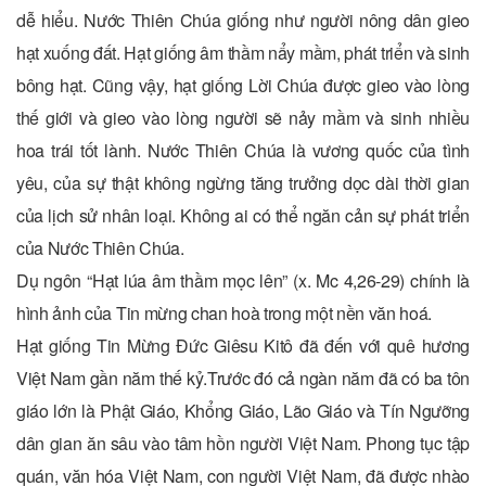
dễ hiểu. Nước Thiên Chúa giống như người nông dân gieo
hạt xuống đất. Hạt giống âm thầm nẩy mầm, phát triển và sinh
bông hạt. Cũng vậy, hạt giống Lời Chúa được gieo vào lòng
thế giới và gieo vào lòng người sẽ nảy mầm và sinh nhiều
hoa trái tốt lành. Nước Thiên Chúa là vương quốc của tình
yêu, của sự thật không ngừng tăng trưởng dọc dài thời gian
của lịch sử nhân loại. Không ai có thể ngăn cản sự phát triển
của Nước Thiên Chúa.
Dụ ngôn “Hạt lúa âm thầm mọc lên” (x. Mc 4,26-29) chính là
hình ảnh của Tin mừng chan hoà trong một nền văn hoá.
Hạt giống Tin Mừng Đức Giêsu Kitô đã đến với quê hương
Việt Nam gần năm thế kỷ.Trước đó cả ngàn năm đã có ba tôn
giáo lớn là Phật Giáo, Khổng Giáo, Lão Giáo và Tín Ngưỡng
dân gian ăn sâu vào tâm hồn người Việt Nam. Phong tục tập
quán, văn hóa Việt Nam, con người Việt Nam, đã được nhào