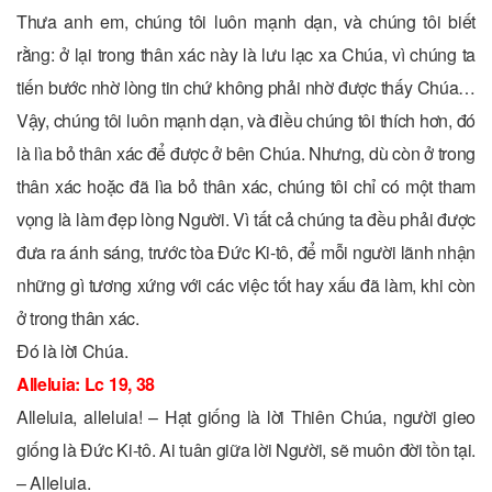
Thưa anh em, chúng tôi luôn mạnh dạn, và chúng tôi biết
rằng: ở lại trong thân xác này là lưu lạc xa Chúa, vì chúng ta
tiến bước nhờ lòng tin chứ không phải nhờ được thấy Chúa…
Vậy, chúng tôi luôn mạnh dạn, và điều chúng tôi thích hơn, đó
là lìa bỏ thân xác để được ở bên Chúa. Nhưng, dù còn ở trong
thân xác hoặc đã lìa bỏ thân xác, chúng tôi chỉ có một tham
vọng là làm đẹp lòng Người. Vì tất cả chúng ta đều phải được
đưa ra ánh sáng, trước tòa Ðức Ki-tô, để mỗi người lãnh nhận
những gì tương xứng với các việc tốt hay xấu đã làm, khi còn
ở trong thân xác.
Ðó là lời Chúa.
Alleluia: Lc 19, 38
Alleluia, alleluia! – Hạt giống là lời Thiên Chúa, người gieo
giống là Ðức Ki-tô. Ai tuân giữa lời Người, sẽ muôn đời tồn tại.
– Alleluia.