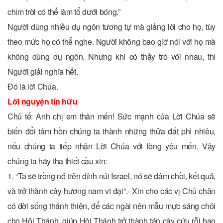
chim trời có thể làm tổ dưới bóng.”
Người dùng nhiều dụ ngôn tương tự mà giảng lời cho họ, tùy
theo mức họ có thể nghe. Người không bao giờ nói với họ mà
không dùng dụ ngôn. Nhưng khi có thầy trò với nhau, thì
Người giải nghĩa hết.
Ðó là lời Chúa.
Lời nguyện tín hữu
Chủ tế: Anh chị em thân mến! Sức mạnh của Lời Chúa sẽ
biến đổi tâm hồn chúng ta thành những thửa đất phì nhiêu,
nếu chúng ta tiếp nhận Lời Chúa với lòng yêu mến. Vậy
chúng ta hãy tha thiết cầu xin:
1. “Ta sẽ trồng nó trên đỉnh núi Israel, nó sẽ đâm chồi, kết quả,
và trở thành cây hương nam vĩ đại”.- Xin cho các vị Chủ chăn
có đời sống thánh thiện, để các ngài nên mẫu mực sáng chói
cho Hội Thánh, giúp Hội Thánh trở thành tán cây cứu rỗi bao