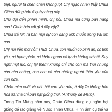
biệt, người ta chen chân không lọt. Chị ngạc nhiên thấy Chúa
Giêsu đứng bán ở quày hàng này.
Chờ đợi đến phiên mình, chị hỏi: Chúa mà cũng bán hàng
sao? Chúa bán cái gì ở đây vậy?
Chúa trả lời: Ta bán mọi sự con đang ước muốn trong trái tim
con.
Chị nói liền một hồi: Thưa Chúa, con muốn có bình an, có tình
yêu, có hạnh phúc, có khôn ngoan và tự do không sợ hãi. Suy
nghĩ một lúc, chị lại thêm: không chỉ cho con mà thôi nhưng
còn cho chồng, cho con và cho những người thân yêu của
con nữa.
Chúa mỉm cười và nói: hỡi con yêu dấu, ở đây,Ta không bán
hoa trái mà chỉ bán hạt giống thôi. (Anthony de Mello).
Trong Tin Mừng hôm nay, Chúa Giêsu dùng dụ ngôn hạt
giống để rao giảng về Nước Thiên Chúa. Hình ảnh cụ thể và