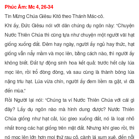
Phúc Âm: Mc 4, 26-34
Tin Mừng Chúa Giêsu Kitô theo Thánh Mác-cô.
Khi ấy, Ðức Giêsu nói với dân chúng dụ ngôn này: “Chuyện
Nước Thiên Chúa thì cũng tựa như chuyện một người vãi hạt
giống xuống đất. Ðêm hay ngày, người ấy ngủ hay thức, hạt
giống vẫn nẩy mầm và mọc lên, bằng cách nào, thì người ấy
không biết. Ðất tự động sinh hoa kết quả: trước hết cây lúa
mọc lên, rồi trổ đòng đòng, và sau cùng là thành bông lúa
nặng trĩu hạt. Lúa vừa chín, người ấy đem liềm ra gặt, vì đã
đến mùa.”
Rồi Người lại nói: “Chúng ta ví Nước Thiên Chúa với cái gì
đây? Lấy dụ ngôn nào mà hình dung được? Nước Thiên
Chúa giống như hạt cải, lúc gieo xuống đất, nó là loại nhỏ
nhất trong các hạt giống trên mặt đất. Nhưng khi gieo rồi, thì
nó mọc lên lớn hơn mọi thứ rau cỏ, cành lá xum xuê, đến nỗi