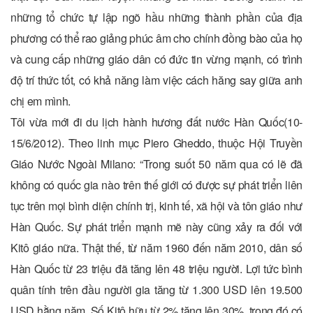
những tổ chức tự lập ngõ hầu những thành phần của địa
phương có thể rao giảng phúc âm cho chính đồng bào của họ
và cung cấp những giáo dân có đức tin vừng mạnh, có trình
độ trí thức tốt, có khả năng làm việc cách hăng say giữa anh
chị em mình.
Tôi vừa mới đi du lịch hành hương đất nước Hàn Quốc(10-
15/6/2012). Theo linh mục Piero Gheddo, thuộc Hội Truyền
Giáo Nước Ngoài Milano: “Trong suốt 50 năm qua có lẽ đã
không có quốc gia nào trên thế giới có được sự phát triển liên
tục trên mọi bình diện chính trị, kinh tế, xã hội và tôn giáo như
Hàn Quốc. Sự phát triển mạnh mẽ này cũng xảy ra đối với
Kitô giáo nữa. Thật thế, từ năm 1960 đến năm 2010, dân số
Hàn Quốc từ 23 triệu đã tăng lên 48 triệu người. Lợi tức bình
quân tính trên đầu người gia tăng từ 1.300 USD lên 19.500
USD hằng năm. Số Kitô hữu từ 2% tăng lên 30%, trong đó có