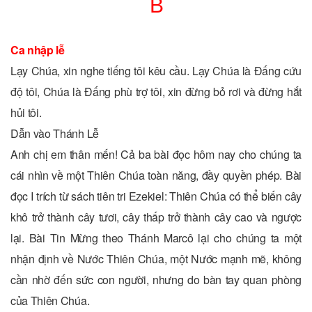
B
Ca nhập lễ
Lạy Chúa, xin nghe tiếng tôi kêu cầu. Lạy Chúa là Đấng cứu
độ tôi, Chúa là Đấng phù trợ tôi, xin đừng bỏ rơi và đừng hắt
hủi tôi.
Dẫn vào Thánh Lễ
Anh chị em thân mến! Cả ba bài đọc hôm nay cho chúng ta
cái nhìn về một Thiên Chúa toàn năng, đầy quyền phép. Bài
đọc I trích từ sách tiên tri Ezekiel: Thiên Chúa có thể biến cây
khô trở thành cây tươi, cây thấp trở thành cây cao và ngược
lại. Bài Tin Mừng theo Thánh Marcô lại cho chúng ta một
nhận định về Nước Thiên Chúa, một Nước mạnh mẽ, không
cần nhờ đến sức con người, nhưng do bàn tay quan phòng
của Thiên Chúa.