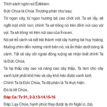
Trích sách ngôn sứ Êdêkien.
Ðức Chúa là Chúa Thượng phán như sau:
Từ ngọn cây, từ ngọn hương bá cao chót vót, Ta sẽ lấy, sẽ
ngắt một chồi non; chính Ta sẽ trồng nó trên đỉnh núi cao vòi
vọi. Ta sẽ trồng nó trên núi cao của Ít-ra-en.
Nó sẽ trổ cành và kết trái thành một cây hương bá huy hoàng.
Muông chim đến nương mình bên nó, và ẩn thân dưới bóng lá
cành. Tất cả cây cối ngoài đồng ruộng sẽ nhận biết chính Ta
là Ðức Chúa.
Ta hạ thấp cây cao và nâng cao cây thấp, Ta làm cho cây
xanh tươi phải khô héo và cây khô héo được xanh tươi.
Chính Ta là Ðức Chúa, Ta đã phán là Ta thực hiện.
Ðó là lời Chúa.
Ðáp Ca: Tv 91, 2-3.13-14.15-16
Ðáp: Lạy Chúa, hạnh phúc thay được tạ ơn Ngài (c. 2a).