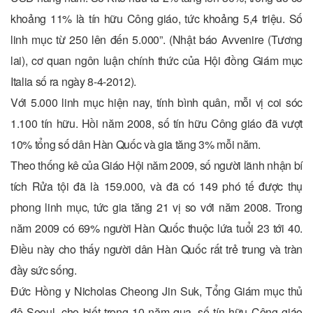
khoảng 11% là tín hữu Công giáo, tức khoảng 5,4 triệu. Số
linh mục từ 250 lên đến 5.000”. (Nhật báo Avvenire (Tương
lai), cơ quan ngôn luận chính thức của Hội đồng Giám mục
Italia số ra ngày 8-4-2012).
Với 5.000 linh mục hiện nay, tính bình quân, mỗi vị coi sóc
1.100 tín hữu. Hồi năm 2008, số tín hữu Công giáo đã vượt
10% tổng số dân Hàn Quốc và gia tăng 3% mỗi năm.
Theo thống kê của Giáo Hội năm 2009, số người lãnh nhận bí
tích Rửa tội đã là 159.000, và đã có 149 phó tế được thụ
phong linh mục, tức gia tăng 21 vị so với năm 2008. Trong
năm 2009 có 69% người Hàn Quốc thuộc lứa tuổi 23 tới 40.
Điều này cho thấy người dân Hàn Quốc rất trẻ trung và tràn
đầy sức sống.
Đức Hồng y Nicholas Cheong Jin Suk, Tổng Giám mục thủ
đô Seoul, cho biết trong 10 năm qua, số tín hữu Công giáo