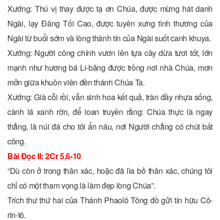
Xướng: Thú vị thay được tạ ơn Chúa, được mừng hát danh
Ngài, lạy Ðâng Tối Cao, được tuyên xưng tình thương của
Ngài từ buổi sớm và lòng thành tín của Ngài suốt canh khuya.
Xướng: Người công chính vươn lên tựa cây dừa tươi tốt, lớn
mạnh như hương bá Li-băng được trồng nơi nhà Chúa, mơn
mởn giữa khuôn viên đền thánh Chúa Ta.
Xướng: Già cỗi rồi, vẫn sinh hoa kết quả, tràn đầy nhựa sống,
cành lá xanh rờn, để loan truyền rằng: Chúa thực là ngay
thẳng, là núi đá cho tôi ẩn náu, nơi Người chẳng có chút bất
công.
Bài Ðọc II: 2Cr 5,6-10
“Dù còn ở trong thân xác, hoặc đã lìa bỏ thân xác, chúng tôi
chỉ có một tham vọng là làm đẹp lòng Chúa”.
Trích thư thứ hai của Thánh Phaolô Tông đồ gửi tín hữu Cô-
rin-tô.