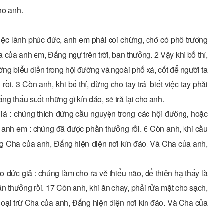
ho anh.
việc lành phúc đức, anh em phải coi chừng, chớ có phô trương
của anh em, Đấng ngự trên trời, ban thưởng. 2 Vậy khi bố thí,
ng biểu diễn trong hội đường và ngoài phố xá, cốt để người ta
. 3 Còn anh, khi bố thí, đừng cho tay trái biết việc tay phải
ng thấu suốt những gì kín đáo, sẽ trả lại cho anh.
ả : chúng thích đứng cầu nguyện trong các hội đường, hoặc
t anh em : chúng đã được phần thưởng rồi. 6 Còn anh, khi cầu
g Cha của anh, Đấng hiện diện nơi kín đáo. Và Cha của anh,
 đức giả : chúng làm cho ra vẻ thiểu não, để thiên hạ thấy là
 thưởng rồi. 17 Còn anh, khi ăn chay, phải rửa mặt cho sạch,
goại trừ Cha của anh, Đấng hiện diện nơi kín đáo. Và Cha của