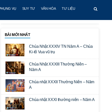
PHỤNG VỤ
SUY TƯ
VĂN HÓA
TƯ LIỆU
BÀI MỚI NHẤT
Chúa Nhật XXXIV TN Năm A – Chúa
Ki-tô Vua vũ trụ
Chúa Nhật XXXIII Thường Niên –
Năm A
Chúa nhật XXXII Thường Niên – Năm
A
Chúa nhật XXXI thường niên – Năm A