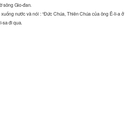
bờ sông Gio-đan.
 xuống nước và nói : “Đức Chúa, Thiên Chúa của ông Ê-li-a ở
-sa đi qua.