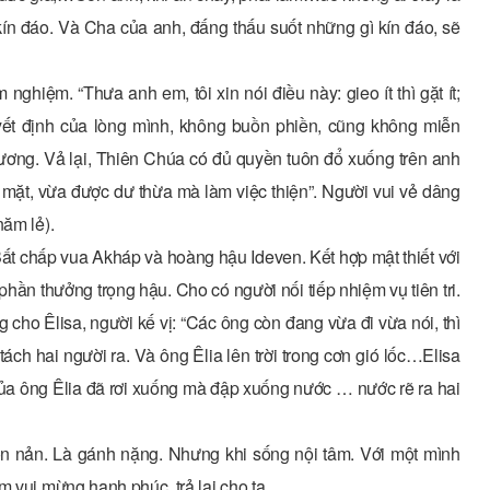
kín đáo. Và Cha của anh, đấng thấu suốt những gì kín đáo, sẽ
ghiệm. “Thưa anh em, tôi xin nói điều này: gieo ít thì gặt ít;
uyết định của lòng mình, không buồn phiền, cũng không miễn
hương. Vả lại, Thiên Chúa có đủ quyền tuôn đổ xuống trên anh
mặt, vừa được dư thừa mà làm việc thiện”. Người vui vẻ dâng
năm lẻ).
Bất chấp vua Akháp và hoàng hậu Ideven. Kết hợp mật thiết với
hần thưởng trọng hậu. Cho có người nối tiếp nhiệm vụ tiên tri.
 cho Êlisa, người kế vị: “Các ông còn đang vừa đi vừa nói, thì
ch hai người ra. Và ông Êlia lên trời trong cơn gió lốc…Elisa
ủa ông Êlia đã rơi xuống mà đập xuống nước … nước rẽ ra hai
ồn nản. Là gánh nặng. Nhưng khi sống nội tâm. Với một mình
m vui mừng hạnh phúc, trả lại cho ta.