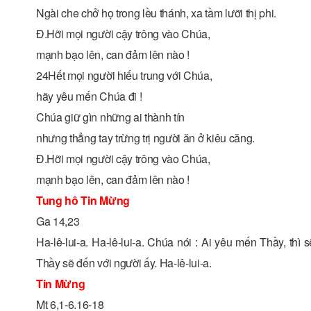
Ngài che chở họ trong lều thánh, xa tầm lưỡi thị phi.
Đ.Hỡi mọi người cậy trông vào Chúa,
mạnh bạo lên, can đảm lên nào !
24Hết mọi người hiếu trung với Chúa,
hãy yêu mến Chúa đi !
Chúa giữ gìn những ai thành tín
nhưng thẳng tay trừng trị người ăn ở kiêu căng.
Đ.Hỡi mọi người cậy trông vào Chúa,
mạnh bạo lên, can đảm lên nào !
Tung hô Tin Mừng
Ga 14,23
Ha-lê-lui-a. Ha-lê-lui-a. Chúa nói : Ai yêu mến Thầy, th
Thầy sẽ đến với người ấy. Ha-lê-lui-a.
Tin Mừng
Mt 6,1-6.16-18