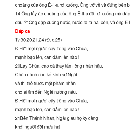
choàng của ông Ê-li-a rơi xuống. Ông trở về và đứng bên 
14 Ông lấy áo choàng của ông Ê-li-a đã rơi xuống mà đập
đâu ?” Ông đập xuống nước, nước rẽ ra hai bên, và ông Ê-li
Đáp ca
Tv 30,20.21.24 (Đ. c.25)
Đ.Hỡi mọi người cậy trông vào Chúa,
mạnh bạo lên, can đảm lên nào !
20Lạy Chúa, cao cả thay tấm lòng nhân hậu,
Chúa dành cho kẻ kính sợ Ngài,
và thi thố trước mặt phàm nhân
cho ai tìm đến Ngài nương náu.
Đ.Hỡi mọi người cậy trông vào Chúa,
mạnh bạo lên, can đảm lên nào !
21Bên Thánh Nhan, Ngài giấu họ kỹ càng
khỏi người đời mưu hại.