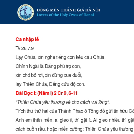
Ca nhập lễ
Tv 26,7.9
Lạy Chúa, xin nghe tiếng con kêu cầu Chúa.
Chính Ngài là Đấng phù trợ con,
xin chớ bỏ rơi, xin đừng xua đuổi,
lạy Thiên Chúa, Đấng cứu độ con.
Bài Ðọc I: (Năm I) 2 Cr 9, 6-11
“Thiên Chúa yêu thương kẻ cho cách vui lòng”.
Trích thư thứ hai của Thánh Phaolô Tông đồ gửi tín hữu Cô
Anh em thân mến, ai gieo ít, thì gặt ít. Ai gieo nhiều thì
cách buồn rầu, hoặc miễn cưỡng: Thiên Chúa yêu thương