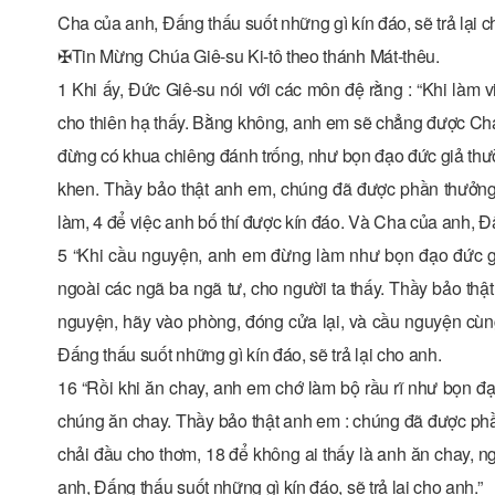
Cha của anh, Đấng thấu suốt những gì kín đáo, sẽ trả lại c
✠Tin Mừng Chúa Giê-su Ki-tô theo thánh Mát-thêu.
1 Khi ấy, Đức Giê-su nói với các môn đệ rằng : “Khi làm 
cho thiên hạ thấy. Bằng không, anh em sẽ chẳng được Cha 
đừng có khua chiêng đánh trống, như bọn đạo đức giả thườ
khen. Thầy bảo thật anh em, chúng đã được phần thưởng rồi
làm, 4 để việc anh bố thí được kín đáo. Và Cha của anh, Đấ
5 “Khi cầu nguyện, anh em đừng làm như bọn đạo đức gi
ngoài các ngã ba ngã tư, cho người ta thấy. Thầy bảo thậ
nguyện, hãy vào phòng, đóng cửa lại, và cầu nguyện cùn
Đấng thấu suốt những gì kín đáo, sẽ trả lại cho anh.
16 “Rồi khi ăn chay, anh em chớ làm bộ rầu rĩ như bọn đạo
chúng ăn chay. Thầy bảo thật anh em : chúng đã được phần
chải đầu cho thơm, 18 để không ai thấy là anh ăn chay, n
anh, Đấng thấu suốt những gì kín đáo, sẽ trả lại cho anh.”