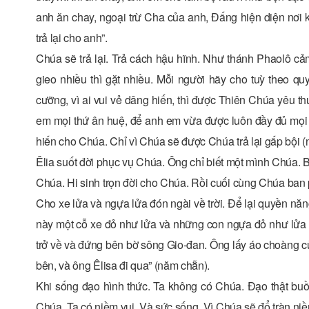
anh ăn chay, ngoại trừ Cha của anh, Đấng hiện diện nơi 
trả lại cho anh”.
Chúa sẽ trả lại. Trả cách hậu hĩnh. Như thánh Phaolô cảm n
gieo nhiều thì gặt nhiều. Mỗi người hãy cho tuỳ theo q
cưỡng, vì ai vui vẻ dâng hiến, thì được Thiên Chúa yêu t
em mọi thứ ân huệ, để anh em vừa được luôn đầy đủ mọi 
hiến cho Chúa. Chỉ vì Chúa sẽ được Chúa trả lại gấp bội (
Êlia suốt đời phục vụ Chúa. Ông chỉ biết một mình Chúa. 
Chúa. Hi sinh trọn đời cho Chúa. Rồi cuối cùng Chúa ban p
Cho xe lửa và ngựa lửa đón ngài về trời. Để lại quyền năng
này một cỗ xe đỏ như lửa và những con ngựa đỏ như lửa tá
trở về và đứng bên bờ sông Gio-đan. Ông lấy áo choàng c
bên, và ông Êlisa đi qua” (năm chẵn).
Khi sống đạo hình thức. Ta không có Chúa. Đạo thật bu
Chúa. Ta có niềm vui. Và sức sống. Vì Chúa sẽ đổ tràn niề