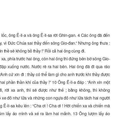
 lốc, ông Ê-li-a và ông Ê-li-sa rời Ghin-gan. 4 Các ông đã đến
 đây, vì Đức Chúa sai thầy đến sông Gio-đan.” Nhưng ông thưa :
 thề sẽ không bỏ thầy !” Rồi cả hai ông cùng đi.
, phía trước hai ông, còn hai ông thì đứng bên bờ sông Gio-
 đập xuống nước. Nước rẽ ra hai bên. Hai ông đã đi qua ráo
 “Anh cứ xin đi : thầy có thể làm gì cho anh trước khi thầy được
hai phần thần khí của thầy !” 10 Ông Ê-li-a đáp : “Anh xin một
, rời xa anh, thì sẽ được như thế ; bằng không, thì không
cỗ xe đỏ như lửa và những con ngựa đỏ như lửa tách hai người
ng Ê-li-sa kêu lên : “Cha ơi ! Cha ơi ! Hỡi chiến xa và chiến mã
 túm lấy áo mình và xé ra làm hai mảnh. 13 Ông lượm lấy áo