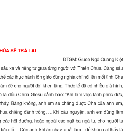
HÚA SẼ TRẢ LẠI
ĐTGM: Giuse Ngô Quang Kiệt
hệ sâu xa và riêng tư giữa từng người với Thiên Chúa. Càng sâu
 thế các thực hành tôn giáo đúng nghĩa chỉ nói lên mối tình Cha
àm để cho người đời khen tặng. Thực tế đã có nhiều giả hình,
Đó là điều Chúa Giêsu cảnh báo: “Khi làm việc lành phúc đức,
ạ thấy. Bằng không, anh em sẽ chẳng được Cha của anh em,
ó khua chiếng đánh trống, …Khi cầu nguyện, anh em đừng làm
 các hội đường, hoặc ngoài các ngã ba ngã tư, cho người ta
đức giả,…Còn anh, khi ăn chay, phải làm…để không ai thấy là