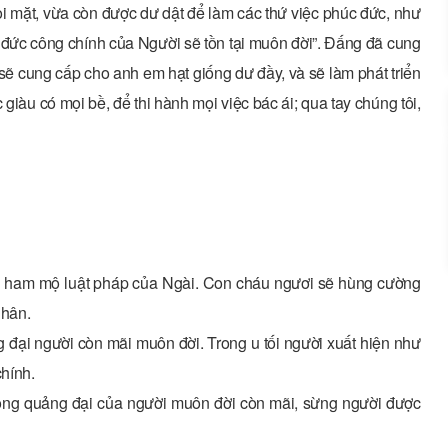
i mặt, vừa còn được dư dật để làm các thứ việc phúc đức, như
, đức công chính của Người sẽ tồn tại muôn đời”. Ðấng đã cung
 sẽ cung cấp cho anh em hạt giống dư đầy, và sẽ làm phát triển
àu có mọi bề, để thi hành mọi việc bác ái; qua tay chúng tôi,
g ham mộ luật pháp của Ngài. Con cháu ngươi sẽ hùng cường
nhân.
 đại người còn mãi muôn đời. Trong u tối người xuất hiện như
chính.
òng quảng đại của người muôn đời còn mãi, sừng người được