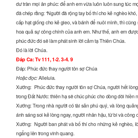
dư tràn mọi ân phúc: để anh em vừa luôn luôn sung túc mọ
đã chép rằng: “Người đã rộng tay bố thí cho kẻ nghèo khó
cấp hạt giống cho kẻ gieo, và bánh để nuôi mình, thì cũng
hoa quả sự công chính của anh em. Như thế, anh em được gi
phúc đức đó sẽ làm phát sinh lời cảm tạ Thiên Chúa.
Ðó là lời Chúa.
Ðáp Ca: Tv 111, 1-2. 3-4. 9
Ðáp: Phúc đức thay người tôn sợ Chúa
Hoặc đọc:
Alleluia.
Xướng: Phúc đức thay người tôn sợ Chúa, người hết lòn
trong Ðất Nước: thiên hạ sẽ chúc phúc cho dòng dõi hiền 
Xướng: Trong nhà người có tài sản phú quý, và lòng quảng
ánh sáng soi kẻ lòng ngay, người nhân hậu, từ bi và công 
Xướng: Người ban phát và bố thí cho những kẻ nghèo, l
ngẩng lên trong vinh quang.