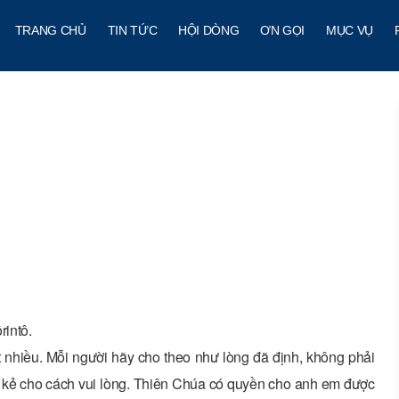
TRANG CHỦ
TIN TỨC
HỘI DÒNG
ƠN GỌI
MỤC VỤ
rintô.
 gặt nhiều. Mỗi người hãy cho theo như lòng đã định, không phải
 kẻ cho cách vui lòng. Thiên Chúa có quyền cho anh em được