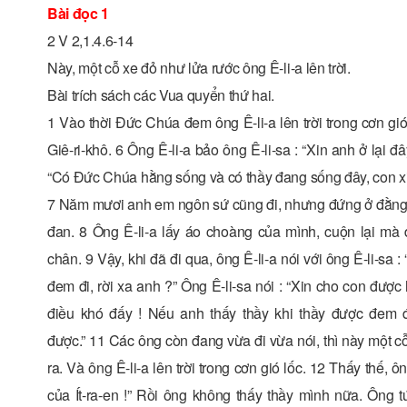
Bài đọc 1
2 V 2,1.4.6-14
Này, một cỗ xe đỏ như lửa rước ông Ê-li-a lên trời.
Bài trích sách các Vua quyển thứ hai.
1 Vào thời Đức Chúa đem ông Ê-li-a lên trời trong cơn gió
Giê-ri-khô. 6 Ông Ê-li-a bảo ông Ê-li-sa : “Xin anh ở lại
“Có Đức Chúa hằng sống và có thầy đang sống đây, con xin
7 Năm mươi anh em ngôn sứ cũng đi, nhưng đứng ở đằng xa
đan. 8 Ông Ê-li-a lấy áo choàng của mình, cuộn lại mà
chân. 9 Vậy, khi đã đi qua, ông Ê-li-a nói với ông Ê-li-sa :
đem đi, rời xa anh ?” Ông Ê-li-sa nói : “Xin cho con được 
điều khó đấy ! Nếu anh thấy thầy khi thầy được đem đi
được.” 11 Các ông còn đang vừa đi vừa nói, thì này một 
ra. Và ông Ê-li-a lên trời trong cơn gió lốc. 12 Thấy thế, ô
của Ít-ra-en !” Rồi ông không thấy thầy mình nữa. Ông