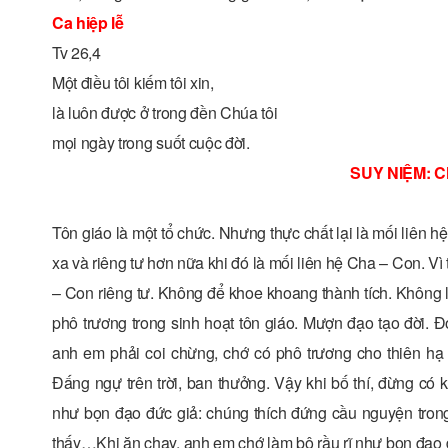
Ca hiệp lễ
Tv 26,4
Một điều tôi kiếm tôi xin,
là luôn được ở trong đền Chúa tôi
mọi ngày trong suốt cuộc đời.
SUY NIỆM: C
Tôn giáo là một tổ chức. Nhưng thực chất lại là mối liên 
xa và riêng tư hơn nữa khi đó là mối liên hệ Cha – Con. Vì
– Con riêng tư. Không để khoe khoang thành tích. Không l
phô trương trong sinh hoạt tôn giáo. Mượn đạo tạo đời. 
anh em phải coi chừng, chớ có phô trương cho thiên h
Đấng ngự trên trời, ban thưởng. Vậy khi bố thí, đừng c
như bọn đạo đức giả: chúng thích đứng cầu nguyện trong
thấy…Khi ăn chay, anh em chớ làm bộ rầu rĩ như bọn đạo 