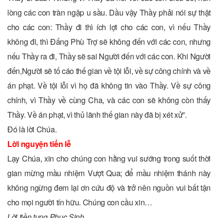
lòng các con tràn ngập u sầu. Dầu vậy Thầy phải nói sự thật
cho các con: Thầy đi thì ích lợi cho các con, vì nếu Thầy
không đi, thì Ðấng Phù Trợ sẽ không đến với các con, nhưng
nếu Thầy ra đi, Thầy sẽ sai Người đến với các con. Khi Người
đến,Người sẽ tố cáo thế gian về tội lỗi, về sự công chính và về
án phạt. Về tội lỗi vì họ đã không tin vào Thầy. Về sự công
chính, vì Thầy về cùng Cha, và các con sẽ không còn thấy
Thầy. Về án phạt, vì thủ lãnh thế gian này đã bị xét xử”.
Ðó là lời Chúa.
Lời nguyện tiến lễ
Lạy Chúa, xin cho chúng con hằng vui sướng trong suốt thời
gian mừng mầu nhiệm Vượt Qua; để mầu nhiệm thánh này
không ngừng đem lại ơn cứu độ và trở nên nguồn vui bất tận
cho mọi người tín hữu. Chúng con cầu xin…
Lời tiền tụng Phục Sinh