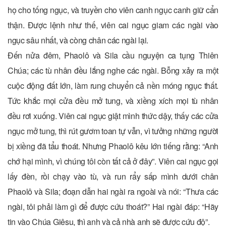
họ cho tống ngục, và truyền cho viên canh ngục canh giữ cẩn
thận. Ðược lệnh như thế, viên cai ngục giam các ngài vào
ngục sâu nhất, và còng chân các ngài lại.
Ðến nửa đêm, Phaolô và Sila cầu nguyện ca tụng Thiên
Chúa; các tù nhân đều lắng nghe các ngài. Bỗng xảy ra một
cuộc động đất lớn, làm rung chuyển cả nền móng ngục thất.
Tức khắc mọi cửa đều mở tung, và xiềng xích mọi tù nhân
đều rơi xuống. Viên cai ngục giật mình thức dậy, thấy các cửa
ngục mở tung, thì rút gươm toan tự vẫn, vì tưởng những người
bị xiềng đã tẩu thoát. Nhưng Phaolô kêu lớn tiếng rằng: “Anh
chớ hại mình, vì chúng tôi còn tất cả ở đây”. Viên cai ngục gọi
lấy đèn, rồi chạy vào tù, và run rẩy sấp mình dưới chân
Phaolô và Sila; đoạn dẫn hai ngài ra ngoài và nói: “Thưa các
ngài, tôi phải làm gì để được cứu thoát?” Hai ngài đáp: “Hãy
tin vào Chúa Giêsu, thì anh và cả nhà anh sẽ được cứu độ”.