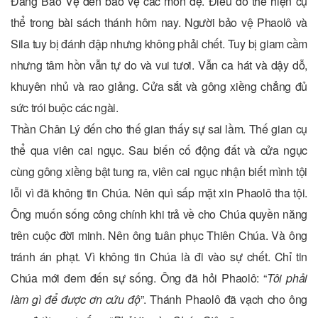
Đấng Bảo Vệ đến bảo vệ các môn đệ. Điều đó thể hiện cụ
thể trong bài sách thánh hôm nay. Người bảo vệ Phaolô và
Sila tuy bị đánh đập nhưng không phải chết. Tuy bị giam cầm
nhưng tâm hồn vẫn tự do và vui tươi. Vẫn ca hát và dậy dỗ,
khuyên nhủ và rao giảng. Cửa sắt và gông xiềng chẳng đủ
sức trói buộc các ngài.
Thần Chân Lý đến cho thế gian thấy sự sai lầm. Thế gian cụ
thể qua viên cai ngục. Sau biến cố động đất và cửa ngục
cùng gông xiềng bật tung ra, viên cai ngục nhận biết mình tội
lỗi vì đã không tin Chúa. Nên quì sấp mặt xin Phaolô tha tội.
Ông muốn sống công chính khi trả về cho Chúa quyền năng
trên cuộc đời minh. Nên ông tuân phục Thiên Chúa. Và ông
tránh án phạt. Vì không tin Chúa là đi vào sự chết. Chỉ tin
Chúa mới đem đến sự sống. Ông đã hỏi Phaolô: “
Tôi phải
làm gì để được ơn cứu độ
”. Thánh Phaolô đã vạch cho ông