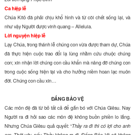
Ca hiệp lễ
Chúa Kitô đã phải chịu khổ hình và từ cõi chết sống lại, và
như vậy Người được vinh quang – Alleluia.
Lời nguyện hiệp lễ
Lạy Chúa, trong thánh lễ chúng con vừa được tham dự, Chúa
đã thực hiện cuộc trao đổi lạ lùng nhằm cứu chuộc chúng
con; xin nhận lời chúng con cầu khẩn mà nâng đỡ chúng con
trong cuộc sống hiện tại và cho hưởng niềm hoan lạc muôn
đời. Chúng con cầu xin…
ĐẤNG BẢO VỆ
Các môn đệ đã từ bỏ tất cả để gắn bó với Chúa Giêsu. Nay
Người ra đi hỏi sao các môn đệ không buồn phiền lo lắng.
Nhưng Chúa Giêsu quả quyết: “
Thầy ra đi thì có lợi cho anh
em. Thật vậy, nếu Thầy không ra đi, Đấng Bảo Vệ sẽ không