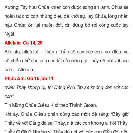
Xướng: Tay hữu Chúa khiến con được sống an lành. Chúa sẽ
hoàn tất cho con những điều đã khởi sự, lạy Chúa, lòng nhân
hậu Chúa tồn tại muôn đời, xin đừng bỏ rơi công cuộc tay
Ngài.
Alleluia: Ga 14, 26
Alleluia, alleluia! – Thánh Thần sẽ dạy các con mọi điều; và
sẽ nhắc nhở cho các con tất cả những gì Thầy đã nói với các
con. – Alleluia.
Phúc Âm: Ga 16, 5b-11
“
Nếu Thầy không đi, thì Ðấng Phù Trợ sẽ không đến với các
con”.
Tin Mừng Chúa Giêsu Kitô theo Thánh Gioan.
Khi ấy, Chúa Giêsu phán cùng các môn đệ rằng: “Bây giờ
Thầy về với Ðấng đã sai Thầy, mà các con không ai hỏi Thầy:
Thầy đi đâu? Nhưng vì Thầy đã nói với các con điều đó, nên