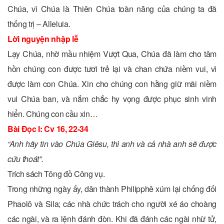
Chúa, vì Chúa là Thiên Chúa toàn năng của chúng ta đã
thống trị – Alleluia.
Lời nguyện nhập lễ
Lạy Chúa, nhờ mầu nhiệm Vượt Qua, Chúa đã làm cho tâm
hồn chúng con được tươi trẻ lại và chan chứa niềm vui, vì
được làm con Chúa. Xin cho chúng con hằng giữ mãi niềm
vui Chúa ban, và nắm chắc hy vọng được phục sinh vinh
hiển. Chúng con cầu xin…
Bài Ðọc I: Cv 16, 22-34
“Anh hãy tin vào Chúa Giêsu, thì anh và cả nhà anh sẽ được
cứu thoát”.
Trích sách Tông đồ Công vụ.
Trong những ngày ấy, dân thành Philipphê xúm lại chống đối
Phaolô và Sila; các nhà chức trách cho người xé áo choàng
các ngài, và ra lệnh đánh đòn. Khi đã đánh các ngài nhừ tử,