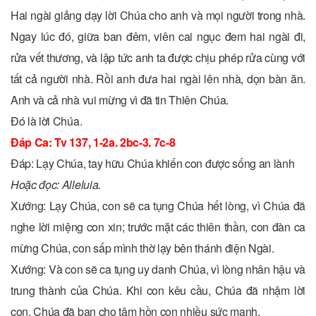
Hai ngài giảng dạy lời Chúa cho anh và mọi người trong nhà.
Ngay lúc đó, giữa ban đêm, viên cai ngục đem hai ngài đi,
rửa vết thương, và lập tức anh ta được chịu phép rửa cùng với
tất cả người nhà. Rồi anh đưa hai ngài lên nhà, dọn bàn ăn.
Anh và cả nhà vui mừng vì đã tin Thiên Chúa.
Ðó là lời Chúa.
Ðáp Ca: Tv 137, 1-2a. 2bc-3. 7c-8
Ðáp: Lạy Chúa, tay hữu Chúa khiến con được sống an lành
Hoặc đọc: Alleluia.
Xướng: Lạy Chúa, con sẽ ca tụng Chúa hết lòng, vì Chúa đã
nghe lời miệng con xin; trước mặt các thiên thần, con đàn ca
mừng Chúa, con sấp mình thờ lạy bên thánh điện Ngài.
Xướng: Và con sẽ ca tụng uy danh Chúa, vì lòng nhân hậu và
trung thành của Chúa. Khi con kêu cầu, Chúa đã nhậm lời
con, Chúa đã ban cho tâm hồn con nhiều sức mạnh.