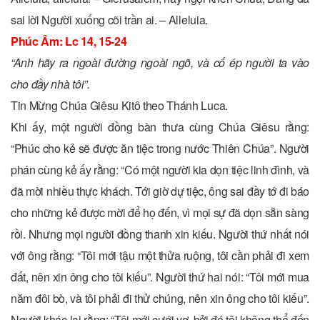
sai lời Người xuống cõi trần ai. – Alleluia.
Phúc Âm: Lc 14, 15-24
“Anh hãy ra ngoài đường ngoài ngõ, và cố ép người ta vào
cho đầy nhà tôi”.
Tin Mừng Chúa Giêsu Kitô theo Thánh Luca.
Khi ấy, một người đồng bàn thưa cùng Chúa Giêsu rằng:
“Phúc cho kẻ sẽ được ăn tiệc trong nước Thiên Chúa”. Người
phán cùng kẻ ấy rằng: “Có một người kia dọn tiệc linh đình, và
đã mời nhiều thực khách. Tới giờ dự tiệc, ông sai đầy tớ đi báo
cho những kẻ được mời để họ đến, vì mọi sự đã dọn sẵn sàng
rồi. Nhưng mọi người đồng thanh xin kiếu. Người thứ nhất nói
với ông rằng: “Tôi mới tậu một thửa ruộng, tôi cần phải đi xem
đất, nên xin ông cho tôi kiếu”. Người thứ hai nói: “Tôi mới mua
năm đôi bò, và tôi phải đi thử chúng, nên xin ông cho tôi kiếu”.
Người khác lại rằng: “Tôi mới cưới vợ, bởi đó tôi không thể đến