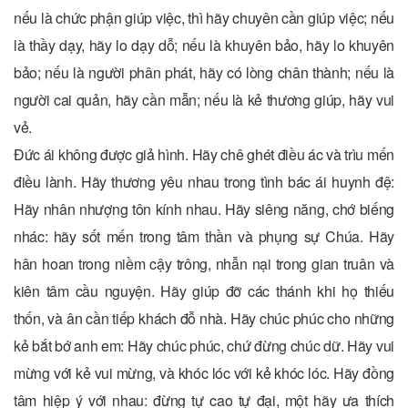
nếu là chức phận giúp việc, thì hãy chuyên cần giúp việc; nếu
là thầy dạy, hãy lo dạy dỗ; nếu là khuyên bảo, hãy lo khuyên
bảo; nếu là người phân phát, hãy có lòng chân thành; nếu là
người cai quản, hãy cần mẫn; nếu là kẻ thương giúp, hãy vui
vẻ.
Ðức ái không được giả hình. Hãy chê ghét điều ác và trìu mến
điều lành. Hãy thương yêu nhau trong tình bác ái huynh đệ:
Hãy nhân nhượng tôn kính nhau. Hãy siêng năng, chớ biếng
nhác: hãy sốt mến trong tâm thần và phụng sự Chúa. Hãy
hân hoan trong niềm cậy trông, nhẫn nại trong gian truân và
kiên tâm cầu nguyện. Hãy giúp đỡ các thánh khi họ thiếu
thốn, và ân cần tiếp khách đỗ nhà. Hãy chúc phúc cho những
kẻ bắt bớ anh em: Hãy chúc phúc, chứ đừng chúc dữ. Hãy vui
mừng với kẻ vui mừng, và khóc lóc với kẻ khóc lóc. Hãy đồng
tâm hiệp ý với nhau: đừng tự cao tự đại, một hãy ưa thích