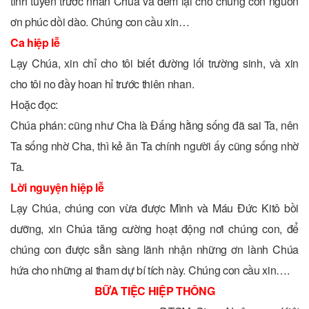
tinh tuyền trước nhan Chúa và đem lại cho chúng con nguồn
ơn phúc dồi dào. Chúng con cầu xin…
Ca hiệp lễ
Lạy Chúa, xin chỉ cho tôi biết đường lối trường sinh, và xin
cho tôi no đầy hoan hỉ trước thiên nhan.
Hoặc đọc:
Chúa phán: cũng như Cha là Đấng hằng sống đã sai Ta, nên
Ta sống nhờ Cha, thì kẻ ăn Ta chính người ấy cũng sống nhờ
Ta.
Lời nguyện hiệp lễ
Lạy Chúa, chúng con vừa được Mình và Máu Ðức Kitô bồi
dưỡng, xin Chúa tăng cường hoạt động nơi chúng con, để
chúng con được sẵn sàng lãnh nhận những ơn lành Chúa
hứa cho những ai tham dự bí tích này. Chúng con cầu xin….
BỮA TIỆC HIỆP THÔNG