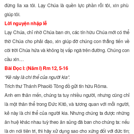
đừng lìa xa tôi. Lạy Chúa là quền lực phần rỗi tôi, xin phù
giúp tôi.
Lời nguyện nhập lễ
Lạy Chúa, chỉ nhờ Chúa ban ơn, các tín hữu Chúa mới có thể
thờ Chúa cho phải đạo, xin giúp đỡ chúng con thẳng tiến về
cõi trời Chúa hứa và không bị vấp ngã trên đường. Chúng con
cầu xin…
Bài Ðọc I: (Năm I) Rm 12, 5-16
“Kẻ này là chi thể của người kia”.
Trích thư Thánh Phaolô Tông đồ gửi tín hữu Rôma.
Anh em thân mến, chúng ta tuy nhiều người, nhưng cũng chỉ
là một thân thể trong Ðức Kitô, và tương quan với mỗi người,
kẻ này là chi thể của người kia. Nhưng chúng ta được những
ân huệ khác nhau tuỳ theo ân sủng đã ban cho chúng ta: nếu
là ơn nói tiên tri, thì hãy xử dụng sao cho xứng đối với đức tin;