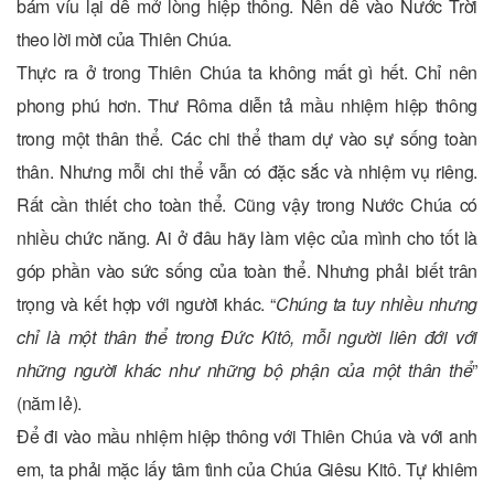
bám víu lại dễ mở lòng hiệp thông. Nên dễ vào Nước Trời
theo lời mời của Thiên Chúa.
Thực ra ở trong Thiên Chúa ta không mất gì hết. Chỉ nên
phong phú hơn. Thư Rôma diễn tả mầu nhiệm hiệp thông
trong một thân thể. Các chi thể tham dự vào sự sống toàn
thân. Nhưng mỗi chi thể vẫn có đặc sắc và nhiệm vụ riêng.
Rất cần thiết cho toàn thể. Cũng vậy trong Nước Chúa có
nhiều chức năng. Ai ở đâu hãy làm việc của mình cho tốt là
góp phần vào sức sống của toàn thể. Nhưng phải biết trân
trọng và kết hợp với người khác. “
Chúng ta tuy nhiều nhưng
chỉ là một thân thể trong Đức Kitô, mỗi người liên đới với
những người khác như những bộ phận của một thân thể
”
(năm lẻ).
Để đi vào mầu nhiệm hiệp thông với Thiên Chúa và với anh
em, ta phải mặc lấy tâm tình của Chúa Giêsu Kitô. Tự khiêm