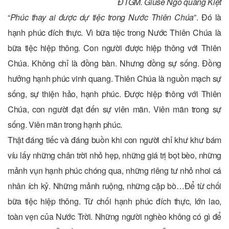
ĐTGM. Giuse Ngô quang Kiệt
“
Phúc thay ai được dự tiệc trong Nước Thiên Chúa
”. Đó là
hạnh phúc đích thực. Vì bữa tiệc trong Nước Thiên Chúa là
bữa tiệc hiệp thông. Con người được hiệp thông với Thiên
Chúa. Không chỉ là đồng bàn. Nhưng đồng sự sống. Đồng
hưởng hạnh phúc vinh quang. Thiên Chúa là nguồn mạch sự
sống, sự thiện hảo, hạnh phúc. Được hiệp thông với Thiên
Chúa, con người đạt đến sự viên mãn. Viên mãn trong sự
sống. Viên mãn trong hạnh phúc.
Thật đáng tiếc và đáng buồn khi con người chỉ khư khư bám
víu lấy những chân trời nhỏ hẹp, những giá trị bọt bèo, những
mảnh vụn hạnh phúc chóng qua, những riêng tư nhỏ nhoi cá
nhân ích kỷ. Những mảnh ruộng, những cặp bò…Để từ chối
bữa tiệc hiệp thông. Từ chối hạnh phúc đích thực, lớn lao,
toàn vẹn của Nước Trời. Những người nghèo không có gì để