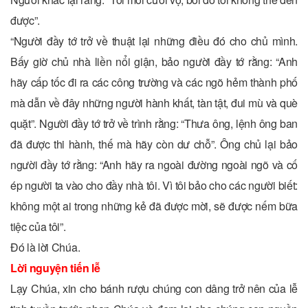
được”.
“Người đầy tớ trở về thuật lại những điều đó cho chủ mình.
Bấy giờ chủ nhà liền nổi giận, bảo người đầy tớ rằng: “Anh
hãy cấp tốc đi ra các công trường và các ngõ hẻm thành phố
mà dẫn về đây những người hành khất, tàn tật, đui mù và què
quặt”. Người đầy tớ trở về trình rằng: “Thưa ông, lệnh ông ban
đã được thi hành, thế mà hãy còn dư chỗ”. Ông chủ lại bảo
người đầy tớ rằng: “Anh hãy ra ngoài đường ngoài ngõ và cố
ép người ta vào cho đầy nhà tôi. Vì tôi bảo cho các người biết:
không một ai trong những kẻ đã được mời, sẽ được nếm bữa
tiệc của tôi”.
Ðó là lời Chúa.
Lời nguyện tiến lễ
Lạy Chúa, xin cho bánh rượu chúng con dâng trở nên của lễ