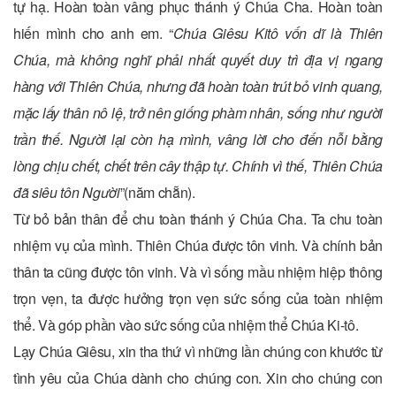
tự hạ. Hoàn toàn vâng phục thánh ý Chúa Cha. Hoàn toàn
hiến mình cho anh em. “
Chúa Giêsu Kitô vốn dĩ là Thiên
Chúa, mà không nghĩ phải nhất quyết duy trì địa vị ngang
hàng với Thiên Chúa, nhưng đã hoàn toàn trút bỏ vinh quang,
mặc lấy thân nô lệ, trở nên giống phàm nhân, sống như người
trần thế. Người lại còn hạ mình, vâng lời cho đến nỗi bằng
lòng chịu chết, chết trên cây thập tự. Chính vì thế, Thiên Chúa
đã siêu tôn Người
”(năm chẵn).
Từ bỏ bản thân để chu toàn thánh ý Chúa Cha. Ta chu toàn
nhiệm vụ của mình. Thiên Chúa được tôn vinh. Và chính bản
thân ta cũng được tôn vinh. Và vì sống mầu nhiệm hiệp thông
trọn vẹn, ta được hưởng trọn vẹn sức sống của toàn nhiệm
thể. Và góp phần vào sức sống của nhiệm thể Chúa Ki-tô.
Lạy Chúa Giêsu, xin tha thứ vì những lần chúng con khước từ
tình yêu của Chúa dành cho chúng con. Xin cho chúng con