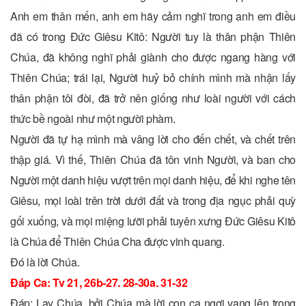
Anh em thân mến, anh em hãy cảm nghĩ trong anh em điều
đã có trong Ðức Giêsu Kitô: Người tuy là thân phận Thiên
Chúa, đã không nghĩ phải giành cho được ngang hàng với
Thiên Chúa; trái lại, Người huỷ bỏ chính mình mà nhận lấy
thân phận tôi đòi, đã trở nên giống như loài người với cách
thức bề ngoài như một người phàm.
Người đã tự hạ mình mà vâng lời cho đến chết, và chết trên
thập giá. Vì thế, Thiên Chúa đã tôn vinh Người, và ban cho
Người một danh hiệu vượt trên mọi danh hiệu, để khi nghe tên
Giêsu, mọi loài trên trời dưới đất và trong địa ngục phải quỳ
gối xuống, và mọi miệng lưỡi phải tuyên xưng Ðức Giêsu Kitô
là Chúa để Thiên Chúa Cha được vinh quang.
Ðó là lời Chúa.
Ðáp Ca: Tv 21, 26b-27. 28-30a. 31-32
Ðáp: Lạy Chúa, bởi Chúa mà lời con ca ngợi vang lên trong