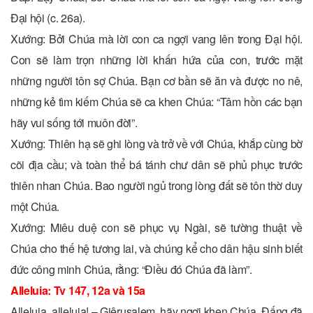
Ðại hội (c. 26a).
Xướng: Bởi Chúa mà lời con ca ngợi vang lên trong Ðại hội.
Con sẽ làm trọn những lời khấn hứa của con, trước mặt
những người tôn sợ Chúa. Bạn cơ bần sẽ ăn và được no nê,
những kẻ tìm kiếm Chúa sẽ ca khen Chúa: “Tâm hồn các bạn
hãy vui sống tới muôn đời”.
Xướng: Thiên hạ sẽ ghi lòng và trở về với Chúa, khắp cùng bờ
cõi địa cầu; và toàn thể bá tánh chư dân sẽ phủ phục trước
thiên nhan Chúa. Bao người ngủ trong lòng đất sẽ tôn thờ duy
một Chúa.
Xướng: Miêu duệ con sẽ phục vụ Ngài, sẽ tường thuật về
Chúa cho thế hệ tương lai, và chúng kể cho dân hậu sinh biết
đức công minh Chúa, rằng: “Ðiều đó Chúa đã làm”.
Alleluia: Tv 147, 12a và 15a
Alleluia, alleluia! – Giêrusalem, hãy ngợi khen Chúa, Ðấng đã