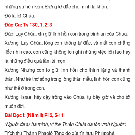
những sự hèn kém. Ðừng tự đắc cho mình là khôn.
Ðó là lời Chúa.
Ðáp Ca: Tv 130, 1. 2. 3
Ðáp: Lạy Chúa, xin giữ linh hồn con trong bình an của Chúa.
Xướng: Lạy Chúa, lòng con không tự đắc, và mắt con chẳng
liếc nhìn cao, con cũng không lo nghĩ những việc lớn lao hay
là những điều quá tầm trí mọn.
Xướng Nhưng con lo giữ linh hồn cho thinh lặng và thanh
thản. Như trẻ thơ sống trong lòng thân mẫu, linh hồn con cũng
như thế ở trong con.
Xướng: Israel hãy cậy trông vào Chúa, tự bây giờ và cho tới
muôn đời.
Bài Ðọc I: (Năm II) Pl 2, 5-11
“Người đã tự hạ mình, vì thế Thiên Chúa đã tôn vinh Người”.
Trích thư Thánh Phaolô Tông đồ gửi tín hữu Philipphê.