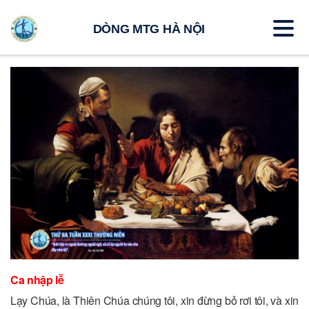
DÒNG MTG HÀ NỘI
Ca nhập lễ
Lạy Chúa, là Thiên Chúa chúng tôi, xin đừng bỏ rơi tôi, và xin