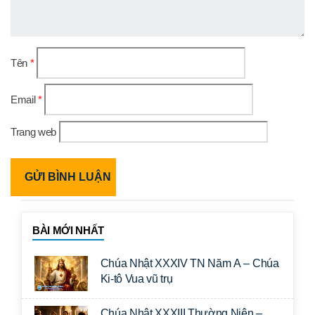
Tên
*
Email
*
Trang web
BÀI MỚI NHẤT
Chúa Nhật XXXIV TN Năm A – Chúa
Ki-tô Vua vũ trụ
Chúa Nhật XXXIII Thường Niên –