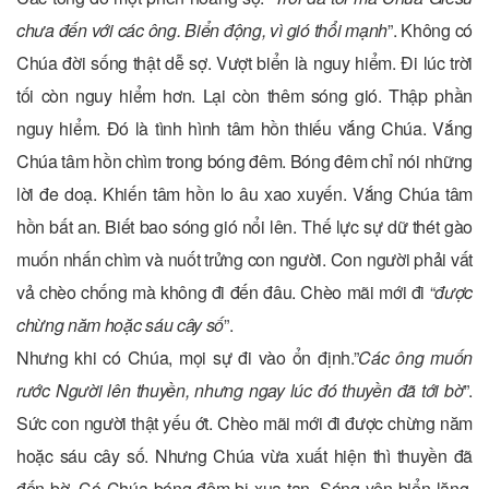
chưa đến với các ông. Biển động, vì gió thổi mạnh
”. Không có
Chúa đời sống thật dễ sợ. Vượt biển là nguy hiểm. Đi lúc trời
tối còn nguy hiểm hơn. Lại còn thêm sóng gió. Thập phần
nguy hiểm. Đó là tình hình tâm hồn thiếu vắng Chúa. Vắng
Chúa tâm hồn chìm trong bóng đêm. Bóng đêm chỉ nói những
lời đe doạ. Khiến tâm hồn lo âu xao xuyến. Vắng Chúa tâm
hồn bất an. Biết bao sóng gió nổi lên. Thế lực sự dữ thét gào
muốn nhấn chìm và nuốt trửng con người. Con người phải vất
vả chèo chống mà không đi đến đâu. Chèo mãi mới đi “
được
chừng năm hoặc sáu cây số
”.
Nhưng khi có Chúa, mọi sự đi vào ổn định.”
Các ông muốn
rước Người lên thuyền, nhưng ngay lúc đó thuyền đã tới bờ
”.
Sức con người thật yếu ớt. Chèo mãi mới đi được chừng năm
hoặc sáu cây số. Nhưng Chúa vừa xuất hiện thì thuyền đã
đến bờ. Có Chúa bóng đêm bị xua tan. Sóng yên biển lặng.