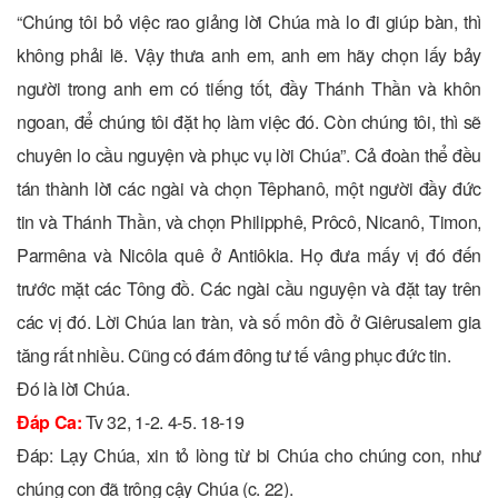
“Chúng tôi bỏ việc rao giảng lời Chúa mà lo đi giúp bàn, thì
không phải lẽ. Vậy thưa anh em, anh em hãy chọn lấy bảy
người trong anh em có tiếng tốt, đầy Thánh Thần và khôn
ngoan, để chúng tôi đặt họ làm việc đó. Còn chúng tôi, thì sẽ
chuyên lo cầu nguyện và phục vụ lời Chúa”. Cả đoàn thể đều
tán thành lời các ngài và chọn Têphanô, một người đầy đức
tin và Thánh Thần, và chọn Philipphê, Prôcô, Nicanô, Timon,
Parmêna và Nicôla quê ở Antiôkia. Họ đưa mấy vị đó đến
trước mặt các Tông đồ. Các ngài cầu nguyện và đặt tay trên
các vị đó. Lời Chúa lan tràn, và số môn đồ ở Giêrusalem gia
tăng rất nhiều. Cũng có đám đông tư tế vâng phục đức tin.
Ðó là lời Chúa.
Ðáp Ca:
Tv 32, 1-2. 4-5. 18-19
Ðáp: Lạy Chúa, xin tỏ lòng từ bi Chúa cho chúng con, như
chúng con đã trông cậy Chúa (c. 22).