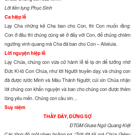
Lời tiền tụng Phục Sinh
Ca hiệp lễ
Lạy Cha những kẻ Cha ban cho Con, thì Con muốn rằng:
Con ở đâu thì chúng cũng sẽ ở đấy với Con, để chúng chiêm
ngưỡng vinh quang mà Cha đã ban cho Con – Alleluia.
Lời nguyện hiệp lễ
Lạy Chúa, chúng con vừa cử hành lễ tế tạ ơn để tưởng nhớ
Ðức Ki-tô Con Chúa, như lời Người truyền dạy, và chúng con
đã được rước Mình và Máu Thánh Người; cúi xin Chúa nhận
lời chúng con khẩn nguyện và ban cho chúng con được thêm
lòng yêu mến. Chúng con cầu xin…
Suy niệm
THẦY ĐÂY, ĐỪNG SỢ
ĐTGM Giuse Ngô Quang Kiệt
Các tông đồ một phen hoảng sợ. “
Trời đã tối mà Chúa Giêsu