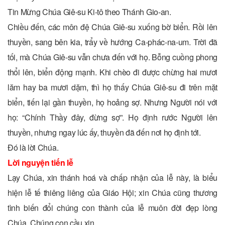
Tin Mừng Chúa Giê-su Ki-tô theo Thánh Gio-an.
Chiều đến, các môn đệ Chúa Giê-su xuống bờ biển. Rồi lên
thuyền, sang bên kia, trẩy về hướng Ca-phác-na-um. Trời đã
tối, mà Chúa Giê-su vẫn chưa đến với họ. Bỗng cuồng phong
thổi lên, biển động mạnh. Khi chèo đi được chừng hai mươi
lăm hay ba mươi dặm, thì họ thấy Chúa Giê-su đi trên mặt
biển, tiến lại gần thuyền, họ hoảng sợ. Nhưng Người nói với
họ: “Chính Thầy đây, đừng sợ”. Họ định rước Người lên
thuyền, nhưng ngay lúc ấy, thuyền đã đến nơi họ định tới.
Ðó là lời Chúa.
Lời nguyện tiến lễ
Lạy Chúa, xin thánh hoá và chấp nhận của lễ này, là biểu
hiện lễ tế thiêng liêng của Giáo Hội; xin Chúa cũng thương
tình biến đổi chúng con thành của lễ muôn đời đẹp lòng
Chúa. Chúng con cầu xin…