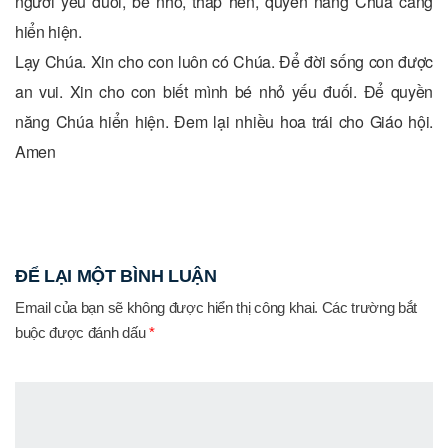
người yếu đuối, bé nhỏ, thấp hèn, quyền năng Chúa càng
hiển hiện.
Lạy Chúa. Xin cho con luôn có Chúa. Để đời sống con được
an vui. Xin cho con biết mình bé nhỏ yếu đuối. Để quyền
năng Chúa hiển hiện. Đem lại nhiều hoa trái cho Giáo hội.
Amen
ĐỂ LẠI MỘT BÌNH LUẬN
Email của bạn sẽ không được hiển thị công khai.
Các trường bắt
buộc được đánh dấu
*