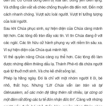
Và chẳng cần vất vả chèo chống thuyền đã đến nơi. Đến một
cách nhanh chóng. Vượt sức loài người. Vượt trí tưởng tượng
của loài người.
Sau khi Chúa phục sinh, sự hiện diện của Chúa càng mãnh
liệt hơn. Các tông đồ tràn đầy xác tín. Vì tin Chúa đang ở với
các ngài. Các tín hữu cử hành phụng vụ với niềm tin sâu xa.
Vì sự hiện diện của Chúa quá mãnh liệt.
Vì thế quyền năng Chúa càng cụ thể hơn. Các tông đồ làm
được những điềm thiêng dấu lạ. Thánh Phê-rô đã chữa người
què từ thuở mới sinh. Và cho kẻ chết sống lại.
Phép lạ hằng ngày. Đó là chỉ với một nhóm người ít ỏi, bé
nhỏ, thất học. Nhưng “
Lời Chúa vẫn lan tràn và tại
Giêrusalem, số các môn đệ tăng thêm rất nhiều, lại cũng có
một đám rất đông các tư tế đón nhận đức tin
”. Càng với những