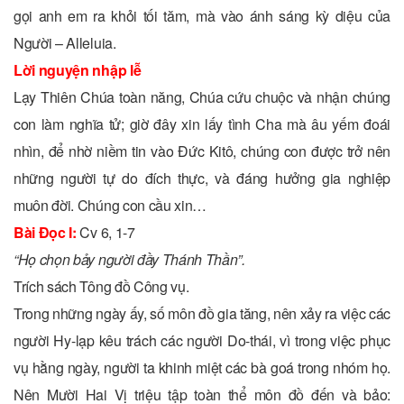
gọi anh em ra khỏi tối tăm, mà vào ánh sáng kỳ diệu của
Người – Alleluia.
Lời nguyện nhập lễ
Lạy Thiên Chúa toàn năng, Chúa cứu chuộc và nhận chúng
con làm nghĩa tử; giờ đây xin lấy tình Cha mà âu yếm đoái
nhìn, để nhờ niềm tin vào Ðức Kitô, chúng con được trở nên
những người tự do đích thực, và đáng hưởng gia nghiệp
muôn đời. Chúng con cầu xin…
Bài Ðọc I:
Cv 6, 1-7
“Họ chọn bảy người đầy Thánh Thần”.
Trích sách Tông đồ Công vụ.
Trong những ngày ấy, số môn đồ gia tăng, nên xảy ra việc các
người Hy-lạp kêu trách các người Do-thái, vì trong việc phục
vụ hằng ngày, người ta khinh miệt các bà goá trong nhóm họ.
Nên Mười Hai Vị triệu tập toàn thể môn đồ đến và bảo: