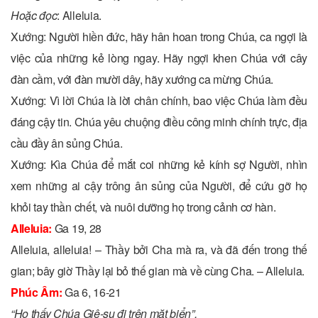
Hoặc đọc
: Alleluia.
Xướng: Người hiền đức, hãy hân hoan trong Chúa, ca ngợi là
việc của những kẻ lòng ngay. Hãy ngợi khen Chúa với cây
đàn cầm, với đàn mười dây, hãy xướng ca mừng Chúa.
Xướng: Vì lời Chúa là lời chân chính, bao việc Chúa làm đều
đáng cậy tin. Chúa yêu chuộng điều công minh chính trực, địa
cầu đầy ân sủng Chúa.
Xướng: Kìa Chúa để mắt coi những kẻ kính sợ Người, nhìn
xem những ai cậy trông ân sủng của Người, để cứu gỡ họ
khỏi tay thần chết, và nuôi dưỡng họ trong cảnh cơ hàn.
Alleluia:
Ga 19, 28
Alleluia, alleluia! – Thầy bởi Cha mà ra, và đã đến trong thế
gian; bây giờ Thầy lại bỏ thế gian mà về cùng Cha. – Alleluia.
Phúc Âm:
Ga 6, 16-21
“Họ thấy Chúa Giê-su đi trên mặt biển”.