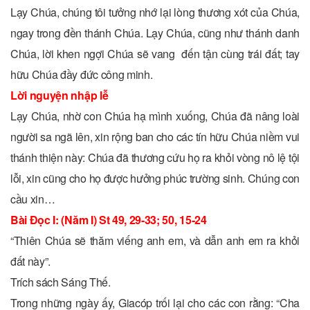
Lạy Chúa, chúng tôi tưởng nhớ lại lòng thương xót của Chúa,
ngay trong đền thánh Chúa. Lạy Chúa, cũng như thánh danh
Chúa, lời khen ngợi Chúa sẽ vang đến tận cùng trái đất; tay
hữu Chúa đầy đức công minh.
Lời nguyện nhập lễ
Lạy Chúa, nhờ con Chúa hạ mình xuống, Chúa đã nâng loài
người sa ngã lên, xin rộng ban cho các tín hữu Chúa niềm vui
thánh thiện này: Chúa đã thương cứu họ ra khỏi vòng nô lệ tội
lỗi, xin cũng cho họ được hưởng phúc trường sinh. Chúng con
cầu xin…
Bài Ðọc I: (Năm I) St 49, 29-33; 50, 15-24
“Thiên Chúa sẽ thăm viếng anh em, và dẫn anh em ra khỏi
đất này”.
Trích sách Sáng Thế.
Trong những ngày ấy, Giacóp trối lại cho các con rằng: “Cha