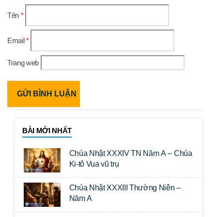
Tên
*
Email
*
Trang web
BÀI MỚI NHẤT
Chúa Nhật XXXIV TN Năm A – Chúa
Ki-tô Vua vũ trụ
Chúa Nhật XXXIII Thường Niên –
Năm A