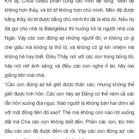
Khi ấy, Chúa Giêsu phán cùng các môn đệ rằng: “Môn đệ
không hơn thầy, và tôi tớ không hơn chủ mình. Môn đệ được
bằng thầy, tôi tớ được bằng chủ mình thì đã là khá rồi. Nếu họ
đã gọi chủ nhà là Bêelgiêbul thì huống hồ là người nhà của
Ngài. Vậy các con đừng sợ những người đó, vì không có gì
che giấu mà không bị thố lộ; và không có gì kín nhiệm mà
không hề hay biết. Ðiều Thầy nói với các con trong bóng tối,
hãy nói nơi ánh sáng; và điều các con nghe rỉ tai, hãy rao
giảng trên mái nhà.
“Các con đừng sợ kẻ giết được thân xác, nhưng không thể
giết được linh hồn. Các con hãy sợ Ðấng có thể ném cả xác
lẫn hồn xuống địa ngục. Nào người ta không bán hai chim sẻ
với một đồng tiền đó sao? Thế mà không con nào rơi xuống
đất mà Cha các con không biết đến. Phần các con, tóc trên
đầu các con đã được đếm cả rồi. Vậy các con đừng sợ: các