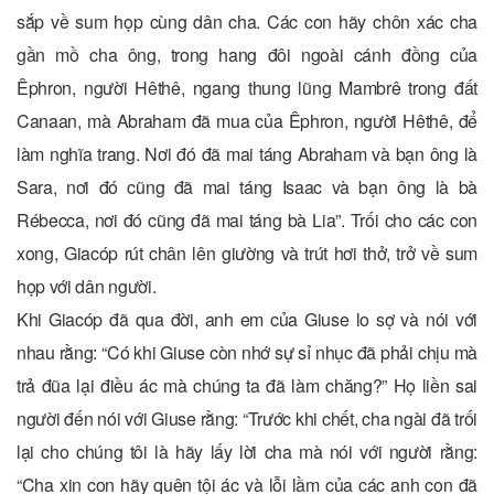
sắp về sum họp cùng dân cha. Các con hãy chôn xác cha
gần mồ cha ông, trong hang đôi ngoài cánh đồng của
Êphron, người Hêthê, ngang thung lũng Mambrê trong đất
Canaan, mà Abraham đã mua của Êphron, người Hêthê, để
làm nghĩa trang. Nơi đó đã mai táng Abraham và bạn ông là
Sara, nơi đó cũng đã mai táng Isaac và bạn ông là bà
Rébecca, nơi đó cũng đã mai táng bà Lia”. Trối cho các con
xong, Giacóp rút chân lên giường và trút hơi thở, trở về sum
họp với dân người.
Khi Giacóp đã qua đời, anh em của Giuse lo sợ và nói với
nhau rằng: “Có khi Giuse còn nhớ sự sỉ nhục đã phải chịu mà
trả đũa lại điều ác mà chúng ta đã làm chăng?” Họ liền sai
người đến nói với Giuse rằng: “Trước khi chết, cha ngài đã trối
lại cho chúng tôi là hãy lấy lời cha mà nói với người rằng:
“Cha xin con hãy quên tội ác và lỗi lầm của các anh con đã