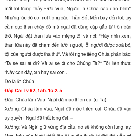
mắt tôi trông thấy Ðức Vua, Người là Chúa các đạo binh”.
Nhưng lúc đó có một trong các Thần Sốt Mến bay đến tôi, tay
cầm cục than cháy đỏ mà ngài đã dùng cặp gắp từ trên bàn
thờ. Ngài đặt than lửa vào miệng tôi và nói: “Hãy nhìn xem,
than lửa này đã chạm đến lưỡi ngươi, lỗi ngươi được xoá bỏ,
tội của ngươi được tha thứ”. Và tôi nghe tiếng Chúa phán bảo:
“Ta sẽ sai ai đi? Và ai sẽ đi cho Chúng Ta?” Tôi liền thưa:
“Này con đây, xin hãy sai con”.
Ðó là lời Chúa.
Ðáp Ca: Tv 92, 1ab. 1c-2. 5
Ðáp: Chúa làm Vua, Ngài đã mặc thiên oai (c. 1a).
Xướng: Chúa làm Vua, Ngài đã mặc thiên oai, Chúa đã vận
uy quyền, Ngài đã thắt long đai. –
Xướng: Và Ngài giữ vững địa cầu, nó sẽ không còn lung lay.
Ngai báu của Ngài thiết lập từ muôn thuở; tự đời đời vẫn có