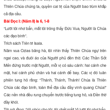
Thiên Chúa chúng ta, quyền cai trị của Người bao trùm khắp
cả địa cầu.
Bài Ðọc I: (Năm II) Is 6, 1-8
“Lưỡi tôi nhơ bẩn, mắt tôi trông thấy Ðức Vua, Người là Chúa
các đạo binh”.
Trích sách Tiên tri Isaia.
Năm vua Ozias băng hà, tôi nhìn thấy Thiên Chúa ngự trên
ngai cao, và đuôi áo của Người phủ đền thờ. Các Thần Sốt
Mến đứng trước mặt Người, mỗi vị có sáu cánh: hai cánh che
mặt, hai cánh phủ chân và hai cánh để bay. Các vị đó luân
phiên tung hô rằng: “Thánh, Thánh, Thánh! Chúa là Thiên
Chúa các đạo binh, toàn thể địa cầu đầy vinh quang Chúa!”
Các nền nhà đều rung chuyển trước tiếng tung hô, và Ðền thờ
đầy khói.
Tôi nói rằng: “Vô phúc cho tôi, tôi chết mất! Vì lưỡi tôi nhơ bẩn,