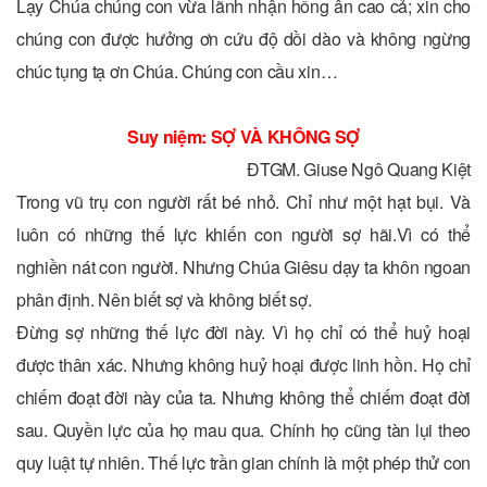
Lạy Chúa chúng con vừa lãnh nhận hồng ân cao cả; xin cho
chúng con được hưởng ơn cứu độ dồi dào và không ngừng
chúc tụng tạ ơn Chúa. Chúng con cầu xin…
Suy niệm:
SỢ VÀ KHÔNG SỢ
ĐTGM. Giuse Ngô Quang Kiệt
Trong vũ trụ con người rất bé nhỏ. Chỉ như một hạt bụi. Và
luôn có những thế lực khiến con người sợ hãi.Vì có thể
nghiền nát con người. Nhưng Chúa Giêsu dạy ta khôn ngoan
phân định. Nên biết sợ và không biết sợ.
Đừng sợ những thế lực đời này. Vì họ chỉ có thể huỷ hoại
được thân xác. Nhưng không huỷ hoại được linh hồn. Họ chỉ
chiếm đoạt đời này của ta. Nhưng không thể chiếm đoạt đời
sau. Quyền lực của họ mau qua. Chính họ cũng tàn lụi theo
quy luật tự nhiên. Thế lực trần gian chính là một phép thử con