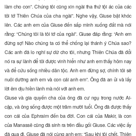
làm cho con”. Chúng tôi cũng xin ngài tha thứ tội ác của các
tôi tớ Thiên Chúa của cha ngài”. Nghe vậy, Giuse bật khóc
lên. Các anh em của Giuse đến sấp mình xuống đất mà nói
rằng: “Chúng tôi là tôi tớ của ngài”. Giuse đáp rằng: “Anh em
đừng sợ! Nào chúng ta có thể chống lại thánh ý Chúa sao?
Các anh đã lo nghĩ sự dữ cho tôi, nhưng Thiên Chúa đã đổi
nó ra sự lành để tôi được vinh hiển như anh em thấy hôm nay
và để cứu sống nhiều dân tộc. Anh em đừng sợ, chính tôi sẽ
nuôi dưỡng anh em và con cái anh em”. Ông đã an ủi và lấy
lời êm dịu hiền lành mà nói với anh em.
Giuse và gia quyến cha của ông đã cư ngụ trong nước Ai-
cập, và ông sống được một trăm mười tuổi. Ông đã được thấy
con cái của Ephraim đến ba đời. Con cái của Makir, là con
của Manassê cũng đã sinh ra trên đầu gối Giuse. Các việc ấy
đã qua đi, Giuse đã nói cùng anh em: “Sau khi tôi chết, Thiên