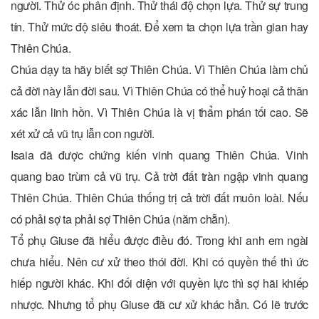
người. Thử óc phân định. Thử thái độ chọn lựa. Thử sự trung
tín. Thử mức độ siêu thoát. Để xem ta chọn lựa trần gian hay
Thiên Chúa.
Chúa dạy ta hãy biết sợ Thiên Chúa. Vì Thiên Chúa làm chủ
cả đời này lẫn đời sau. Vì Thiên Chúa có thể huỷ hoại cả thân
xác lẫn linh hồn. Vì Thiên Chúa là vị thẩm phán tối cao. Sẽ
xét xử cả vũ trụ lẫn con người.
Isaia đã được chứng kiến vinh quang Thiên Chúa. Vinh
quang bao trùm cả vũ trụ. Cả trời đất tràn ngập vinh quang
Thiên Chúa. Thiên Chúa thống trị cả trời đất muôn loài. Nếu
có phải sợ ta phải sợ Thiên Chúa (năm chẵn).
Tổ phụ Giuse đã hiểu được điều đó. Trong khi anh em ngài
chưa hiểu. Nên cư xử theo thói đời. Khi có quyền thế thì ức
hiếp người khác. Khi đối diện với quyền lực thì sợ hãi khiếp
nhược. Nhưng tổ phụ Giuse đã cư xử khác hẳn. Có lẽ trước