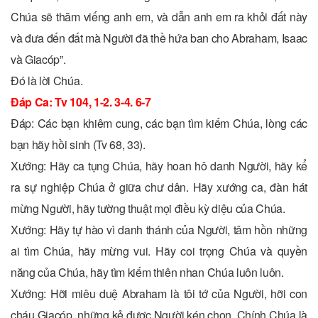
Chúa sẽ thăm viếng anh em, và dẫn anh em ra khỏi đất này
và đưa đến đất mà Người đã thề hứa ban cho Abraham, Isaac
và Giacóp”.
Ðó là lời Chúa.
Ðáp Ca: Tv 104, 1-2. 3-4. 6-7
Ðáp: Các bạn khiêm cung, các bạn tìm kiếm Chúa, lòng các
bạn hãy hồi sinh (Tv 68, 33).
Xướng: Hãy ca tụng Chúa, hãy hoan hô danh Người, hãy kể
ra sự nghiệp Chúa ở giữa chư dân. Hãy xướng ca, đàn hát
mừng Người, hãy tường thuật mọi điều kỳ diệu của Chúa.
Xướng: Hãy tự hào vì danh thánh của Người, tâm hồn những
ai tìm Chúa, hãy mừng vui. Hãy coi trọng Chúa và quyền
năng của Chúa, hãy tìm kiếm thiên nhan Chúa luôn luôn.
Xướng: Hỡi miêu duệ Abraham là tôi tớ của Người, hỡi con
cháu Giacóp, những kẻ được Người kén chọn. Chính Chúa là