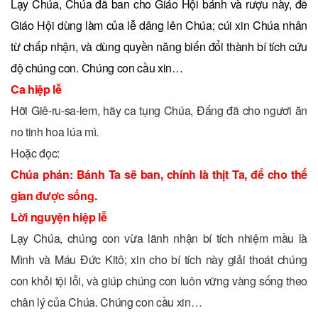
Lạy Chúa, Chúa đã ban cho Giáo Hội bánh và rượu này, để
Giáo Hội dùng làm của lễ dâng lên Chúa; cúi xin Chúa nhân
từ chấp nhận, và dùng quyền năng biến đổi thành bí tích cứu
độ chúng con. Chúng con cầu xin…
Ca hiệp lễ
Hỡi Giê-ru-sa-lem, hãy ca tụng Chúa, Đấng đã cho ngươi ăn
no tinh hoa lúa mì.
Hoặc đọc:
Chúa phán: Bánh Ta sẽ ban, chính là thịt Ta, để cho thế
gian được sống.
Lời nguyện hiệp lễ
Lạy Chúa, chúng con vừa lãnh nhận bí tích nhiệm mầu là
Mình và Máu Ðức Kitô; xin cho bí tích này giải thoát chúng
con khỏi tội lỗi, và giúp chúng con luôn vững vàng sống theo
chân lý của Chúa. Chúng con cầu xin…