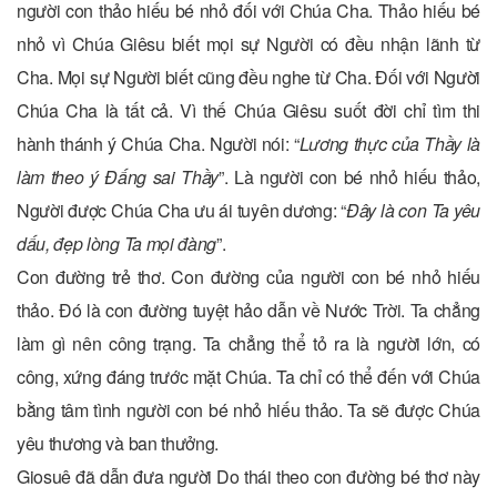
người con thảo hiếu bé nhỏ đối với Chúa Cha. Thảo hiếu bé
nhỏ vì Chúa Giêsu biết mọi sự Người có đều nhận lãnh từ
Cha. Mọi sự Người biết cũng đều nghe từ Cha. Đối với Người
Chúa Cha là tất cả. Vì thế Chúa Giêsu suốt đời chỉ tìm thi
hành thánh ý Chúa Cha. Người nói: “
Lương thực của Thầy là
làm theo ý Đấng sai Thầy
”. Là người con bé nhỏ hiếu thảo,
Người được Chúa Cha ưu ái tuyên dương: “
Đây là con Ta yêu
dấu, đẹp lòng Ta mọi đàng
”.
Con đường trẻ thơ. Con đường của người con bé nhỏ hiếu
thảo. Đó là con đường tuyệt hảo dẫn về Nước Trời. Ta chẳng
làm gì nên công trạng. Ta chẳng thể tỏ ra là người lớn, có
công, xứng đáng trước mặt Chúa. Ta chỉ có thể đến với Chúa
bằng tâm tình người con bé nhỏ hiếu thảo. Ta sẽ được Chúa
yêu thương và ban thưởng.
Giosuê đã dẫn đưa người Do thái theo con đường bé thơ này