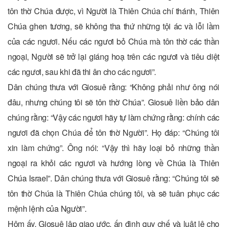
tôn thờ Chúa được, vì Người là Thiên Chúa chí thánh, Thiên
Chúa ghen tương, sẽ không tha thứ những tội ác và lỗi lầm
của các ngươi. Nếu các ngươi bỏ Chúa mà tôn thờ các thần
ngoại, Người sẽ trở lại giáng hoạ trên các ngươi và tiêu diệt
các ngươi, sau khi đã thi ân cho các ngươi”.
Dân chúng thưa với Giosuê rằng: “Không phải như ông nói
đâu, nhưng chúng tôi sẽ tôn thờ Chúa”. Giosuê liền bảo dân
chúng rằng: “Vậy các ngươi hãy tự làm chứng rằng: chính các
ngươi đã chọn Chúa để tôn thờ Người”. Họ đáp: “Chúng tôi
xin làm chứng”. Ông nói: “Vậy thì hãy loại bỏ những thần
ngoại ra khỏi các ngươi và hướng lòng về Chúa là Thiên
Chúa Israel”. Dân chúng thưa với Giosuê rằng: “Chúng tôi sẽ
tôn thờ Chúa là Thiên Chúa chúng tôi, và sẽ tuân phục các
mệnh lệnh của Người”.
Hôm ấy, Giosuê lập giao ước, ấn định quy chế và luật lệ cho