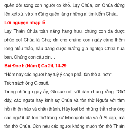
quên đời sống con người cơ khổ. Lạy Chúa, xin Chúa đứng
lên xét xử, và xin đừng quên lãng những ai tìm kiếm Chúa.
Lời nguyện nhập lễ
Lạy Thiên Chúa toàn năng hằng hữu, chúng con đã được
phúc gọi Chúa là Cha; xin cho chúng con ngày càng thêm
lòng hiếu thảo, hầu đáng được hưởng gia nghiệp Chúa hứa
ban. Chúng con cầu xin…
Bài Ðọc I: (Năm I) Gs 24, 14-29
“Hôm nay các ngươi hãy tuỳ ý chọn phải tôn thờ ai hơn”.
Trích sách ông Giosuê.
Trong những ngày ấy, Giosuê nói với dân chúng rằng: “Giờ
đây, các ngươi hãy kính sợ Chúa và tôn thờ Người với tâm
hồn thiện hảo và chân thành. Hãy loại bỏ những thần cha ông
các ngươi đã tôn thờ trong xứ Mêsôpôtamia và ở Ai-cập, mà
tôn thờ Chúa. Còn nếu các ngươi không muốn tôn thờ Thiên