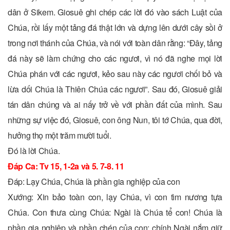
dân ở Sikem. Giosuê ghi chép các lời đó vào sách Luật của
Chúa, rồi lấy một tảng đá thật lớn và dựng lên dưới cây sồi ở
trong nơi thánh của Chúa, và nói với toàn dân rằng: “Ðây, tảng
đá này sẽ làm chứng cho các ngươi, vì nó đã nghe mọi lời
Chúa phán với các ngươi, kẻo sau này các ngươi chối bỏ và
lừa dối Chúa là Thiên Chúa các ngươi”. Sau đó, Giosuê giải
tán dân chúng và ai nấy trở về với phần đất của mình. Sau
những sự việc đó, Giosuê, con ông Nun, tôi tớ Chúa, qua đời,
hưởng thọ một trăm mười tuổi.
Ðó là lời Chúa.
Ðáp Ca: Tv 15, 1-2a và 5. 7-8. 11
Ðáp: Lạy Chúa, Chúa là phần gia nghiệp của con
Xướng: Xin bảo toàn con, lạy Chúa, vì con tìm nương tựa
Chúa. Con thưa cùng Chúa: Ngài là Chúa tể con! Chúa là
phần gia nghiệp và phần chén của con; chính Ngài nắm giữ