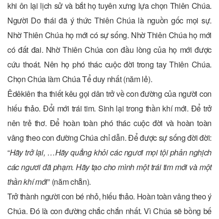
khi ôn lại lịch sử và bắt họ tuyên xưng lựa chọn Thiên Chúa.
Người Do thái đã ý thức Thiên Chúa là nguồn gốc mọi sự.
Nhờ Thiên Chúa họ mới có sự sống. Nhờ Thiên Chúa họ mới
có đất đai. Nhờ Thiên Chúa con đầu lòng của họ mới được
cứu thoát. Nên họ phó thác cuộc đời trong tay Thiên Chúa.
Chọn Chúa làm Chúa Tể duy nhất (năm lẻ).
Êdêkiên tha thiết kêu gọi dân trở về con đường của người con
hiếu thảo. Đổi mới trái tim. Sinh lại trong thần khí mới. Để trở
nên trẻ thơ. Để hoàn toàn phó thác cuộc đời và hoàn toàn
vâng theo con đường Chúa chỉ dẫn. Để được sự sống đời đời:
“
Hãy trở lại, …Hãy quẳng khỏi các ngươi mọi tội phản nghịch
các ngươi đã phạm. Hãy tạo cho mình một trái tim mới và một
thần khí mới
” (năm chẵn).
Trở thành người con bé nhỏ, hiếu thảo. Hoàn toàn vâng theo ý
Chúa. Đó là con đường chắc chắn nhất. Vì Chúa sẽ bồng bế