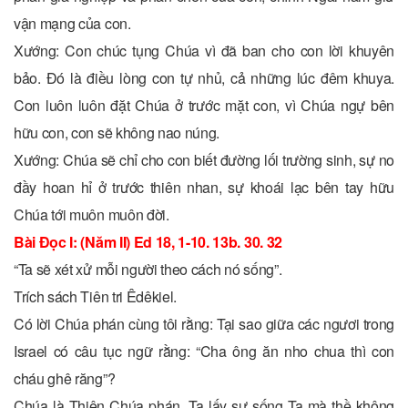
vận mạng của con.
Xướng: Con chúc tụng Chúa vì đã ban cho con lời khuyên
bảo. Ðó là điều lòng con tự nhủ, cả những lúc đêm khuya.
Con luôn luôn đặt Chúa ở trước mặt con, vì Chúa ngự bên
hữu con, con sẽ không nao núng.
Xướng: Chúa sẽ chỉ cho con biết đường lối trường sinh, sự no
đầy hoan hỉ ở trước thiên nhan, sự khoái lạc bên tay hữu
Chúa tới muôn muôn đời.
Bài Ðọc I: (Năm II) Ed 18, 1-10. 13b. 30. 32
“Ta sẽ xét xử mỗi người theo cách nó sống”.
Trích sách Tiên tri Êdêkiel.
Có lời Chúa phán cùng tôi rằng: Tại sao giữa các ngươi trong
Israel có câu tục ngữ rằng: “Cha ông ăn nho chua thì con
cháu ghê răng”?
Chúa là Thiên Chúa phán, Ta lấy sự sống Ta mà thề không