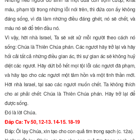
máu, phạm tội trong những lỗi nói trên, thì đứa con ấy không
đáng sống, vì đã làm những điều đáng ghét, nó sẽ chết, và
máu nó sẽ đổ trên đầu nó.
Vì vậy, hỡi nhà Israel, Ta sẽ xét xử mỗi người theo cách nó
sống: Chúa là Thiên Chúa phán. Các ngươi hãy trở lại và hãy
hối cải tất cả những điều gian ác, thì sự gian ác sẽ không huỷ
diệt các ngươi. Hãy dứt bỏ hết mọi tội lỗi các ngươi đã phạm,
và hãy tạo cho các ngươi một tâm hồn và một tinh thần mới.
Hỡi nhà Israel, tại sao các ngươi muốn chết. Ta không thích
cho ai phải chết: Chúa là Thiên Chúa phán. Hãy trở lại để
được sống.
Ðó là lời Chúa.
Ðáp Ca: Tv 50, 12-13. 14-15. 18-19
Ðáp: Ôi lạy Chúa, xin tạo cho con quả tim trong sạch (c. 12a).