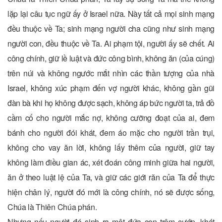
lặp lại câu tục ngữ ấy ở Israel nữa. Này tất cả mọi sinh mạng
đều thuộc về Ta; sinh mạng người cha cũng như sinh mạng
người con, đều thuộc về Ta. Ai phạm tội, người ấy sẽ chết. Ai
công chính, giữ lề luật và đức công bình, không ăn (của cúng)
trên núi và không ngước mắt nhìn các thần tượng của nhà
Israel, không xúc phạm đến vợ người khác, không gần gũi
đàn bà khi họ không được sạch, không áp bức người ta, trả đồ
cầm cố cho người mắc nợ, không cưỡng đoạt của ai, đem
bánh cho người đói khát, đem áo mặc cho người trần trụi,
không cho vay ăn lời, không lấy thêm của người, giữ tay
không làm điều gian ác, xét đoán công minh giữa hai người,
ăn ở theo luật lệ của Ta, và giữ các giới răn của Ta để thực
hiện chân lý, người đó mới là công chính, nó sẽ được sống,
Chúa là Thiên Chúa phán.
Nhưng nếu người đó sinh ra một đứa con trộm cướp, khát