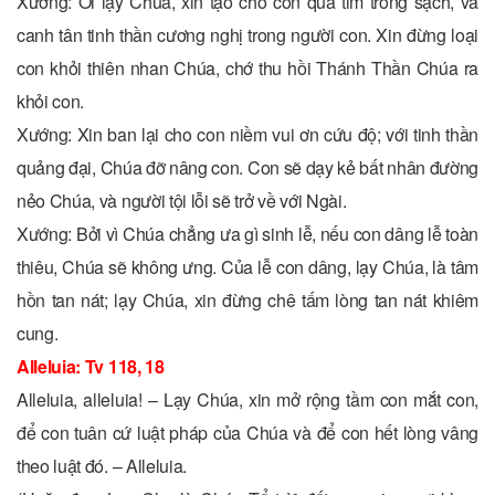
Xướng: Ôi lạy Chúa, xin tạo cho con quả tim trong sạch, và
canh tân tinh thần cương nghị trong người con. Xin đừng loại
con khỏi thiên nhan Chúa, chớ thu hồi Thánh Thần Chúa ra
khỏi con.
Xướng: Xin ban lại cho con niềm vui ơn cứu độ; với tinh thần
quảng đại, Chúa đỡ nâng con. Con sẽ dạy kẻ bất nhân đường
nẻo Chúa, và người tội lỗi sẽ trở về với Ngài.
Xướng: Bởi vì Chúa chẳng ưa gì sinh lễ, nếu con dâng lễ toàn
thiêu, Chúa sẽ không ưng. Của lễ con dâng, lạy Chúa, là tâm
hồn tan nát; lạy Chúa, xin đừng chê tấm lòng tan nát khiêm
cung.
Alleluia: Tv 118, 18
Alleluia, alleluia! – Lạy Chúa, xin mở rộng tầm con mắt con,
để con tuân cứ luật pháp của Chúa và để con hết lòng vâng
theo luật đó. – Alleluia.