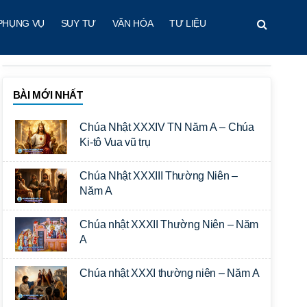
PHỤNG VỤ
SUY TƯ
VĂN HÓA
TƯ LIỆU
BÀI MỚI NHẤT
Chúa Nhật XXXIV TN Năm A – Chúa
Ki-tô Vua vũ trụ
Chúa Nhật XXXIII Thường Niên –
Năm A
Chúa nhật XXXII Thường Niên – Năm
A
Chúa nhật XXXI thường niên – Năm A