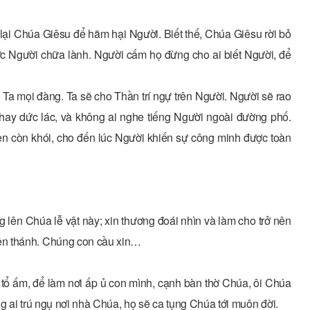
 lại Chúa Giêsu để hãm hại Người. Biết thế, Chúa Giêsu rời bỏ
ược Người chữa lành. Người cấm họ đừng cho ai biết Người, để
ng Ta mọi đàng. Ta sẽ cho Thần trí ngự trên Người. Người sẽ rao
hay dức lác, và không ai nghe tiếng Người ngoài đường phố.
èn còn khói, cho đến lúc Người khiến sự công minh được toàn
ên Chúa lễ vật này; xin thương đoái nhìn và làm cho trở nên
ên thánh. Chúng con cầu xin…
tổ ấm, để làm nơi ấp ủ con mình, cạnh bàn thờ Chúa, ôi Chúa
g ai trú ngụ nơi nhà Chúa, họ sẽ ca tụng Chúa tới muôn đời.