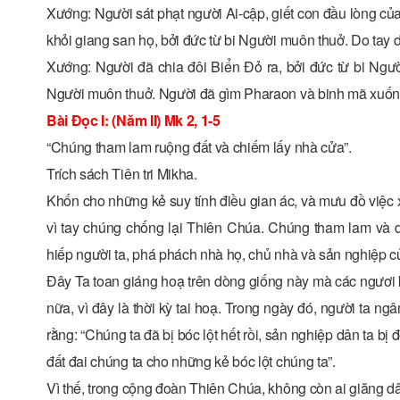
Xướng: Người sát phạt người Ai-cập, giết con đầu lòng của
khỏi giang san họ, bởi đức từ bi Người muôn thuở. Do tay 
Xướng: Người đã chia đôi Biển Ðỏ ra, bởi đức từ bi Ngườ
Người muôn thuở. Người đã gìm Pharaon và binh mã xuống
Bài Ðọc I: (Năm II) Mk 2, 1-5
“Chúng tham lam ruộng đất và chiếm lấy nhà cửa”.
Trích sách Tiên tri Mikha.
Khốn cho những kẻ suy tính điều gian ác, và mưu đồ việc 
vì tay chúng chống lại Thiên Chúa. Chúng tham lam và 
hiếp người ta, phá phách nhà họ, chủ nhà và sản nghiệp củ
Ðây Ta toan giáng hoạ trên dòng giống này mà các ngươi
nữa, vì đây là thời kỳ tai hoạ. Trong ngày đó, người ta n
rằng: “Chúng ta đã bị bóc lột hết rồi, sản nghiệp dân ta bị
đất đai chúng ta cho những kẻ bóc lột chúng ta”.
Vì thế, trong cộng đoàn Thiên Chúa, không còn ai giăng dâ