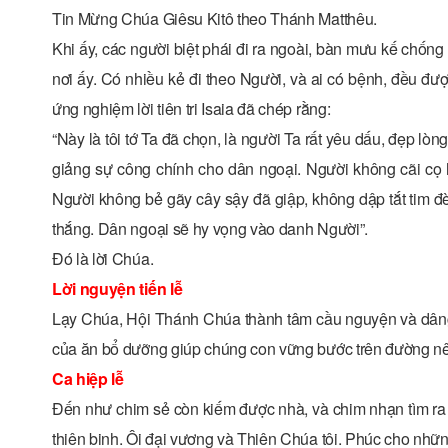
Tin Mừng Chúa Giêsu Kitô theo Thánh Matthêu.
Khi ấy, các người biệt phái đi ra ngoài, bàn mưu kế chống
nơi ấy. Có nhiều kẻ đi theo Người, và ai có bệnh, đều đ
ứng nghiệm lời tiên tri Isaia đã chép rằng:
“Này là tôi tớ Ta đã chọn, là người Ta rất yêu dấu, đẹp lò
giảng sự công chính cho dân ngoại. Người không cãi cọ 
Người không bẻ gãy cây sậy đã giập, không dập tắt tim đ
thắng. Dân ngoại sẽ hy vọng vào danh Người”.
Ðó là lời Chúa.
Lời nguyện tiến lễ
Lạy Chúa, Hội Thánh Chúa thành tâm cầu nguyện và dâng l
của ăn bổ dưỡng giúp chúng con vững bước trên đường n
Ca hiệp lễ
Đến như chim sẻ còn kiếm được nhà, và chim nhạn tìm ra 
thiên binh. Ôi đại vương và Thiên Chúa tôi. Phúc cho nhữn