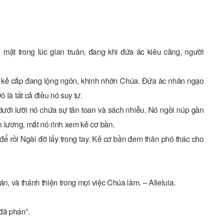
 mặt trong lúc gian truân, đang khi đứa ác kiêu căng, người
ên kẻ cắp đang lộng ngôn, khinh nhờn Chúa. Ðứa ác nhân ngạo
 là tất cả điều nó suy tư.
dưới lưỡi nó chứa sự tân toan và sách nhiễu. Nó ngồi núp gần
n lương, mắt nó rình xem kẻ cơ bần.
để rồi Ngài đỡ lấy trong tay. Kẻ cơ bần đem thân phó thác cho
án, và thánh thiện trong mọi việc Chúa làm. – Alleluia.
đã phán”.