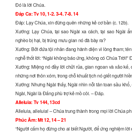
Ðó là lời Chúa.
Ðáp Ca: Tv 10, 1-2. 3-4. 7-8. 14
Ðáp: Lạy Chúa, xin đừng quên những kẻ cơ bần (c. 12b).
Xướng: Lạy Chúa, tại sao Ngài xa cách, tại sao Ngài ẩn
nghèo bị hại, bị trúng mưu gian nó đã bày ra?
Xướng: Bởi đứa tội nhân đang hãnh diện vì lòng tham; t
nghễ thốt lời: “Ngài không báo ứng, không có Chúa Trời!” Ðó
Xướng: Miệng nó đầy lời chửi rủa, gian ngoan và xảo kế, 
những nơi thôn xóm, trong chỗ khuất tịch nó giết người hiề
Xướng: Nhưng Ngài thấy, Ngài nhìn nỗi tân toan sầu khổ, 
Ngài, Ngài là Ðấng phù trợ kẻ mồ côi. – Ðáp.
Alleluia: Tv 144, 13cd
Alleluia, alleluia! – Chúa trung thành trong mọi lời Chúa ph
Phúc Âm: Mt 12, 14 – 21
“Người cấm họ đừng cho ai biết Người, để ứng nghiệm lời 