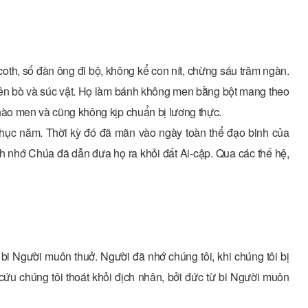
coth, số đàn ông đi bộ, không kể con nít, chừng sáu trăm ngàn.
hiên bò và súc vật. Họ làm bánh không men bằng bột mang theo
p nhào men và cũng không kịp chuẩn bị lương thực.
 chục năm. Thời kỳ đó đã mãn vào ngày toàn thể đạo binh của
nh nhớ Chúa đã dẫn đưa họ ra khỏi đất Ai-cập. Qua các thế hệ,
bi Người muôn thuở. Người đã nhớ chúng tôi, khi chúng tôi bị
ứu chúng tôi thoát khỏi địch nhân, bởi đức từ bi Người muôn