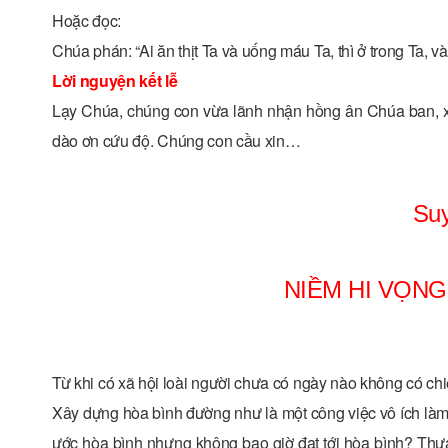
Hoặc đọc:
Chúa phán: “Ai ăn thịt Ta và uống máu Ta, thì ở trong Ta, và
Lời nguyện kết lễ
Lạy Chúa, chúng con vừa lãnh nhận hồng ân Chúa ban, xi
dào ơn cứu độ. Chúng con cầu xin…
Su
NIỀM HI VỌN
Từ khi có xã hội loài người chưa có ngày nào không có chiế
Xây dựng hòa bình đường như là một công việc vô ích làm
ước hòa bình nhưng không bao giờ đạt tới hòa bình? Thưa