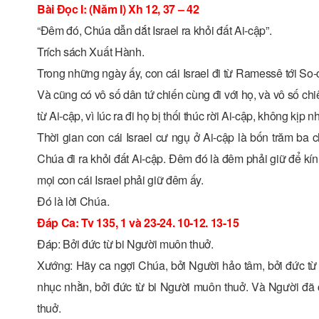
Bài Ðọc I: (Năm I) Xh 12, 37 – 42
“Ðêm đó, Chúa dẫn dắt Israel ra khỏi đất Ai-cập”.
Trích sách Xuất Hành.
Trong những ngày ấy, con cái Israel đi từ Ramessê tới So-
Và cũng có vô số dân tứ chiến cùng đi với họ, và vô số c
từ Ai-cập, vì lúc ra đi họ bị thối thúc rời Ai-cập, không kị
Thời gian con cái Israel cư ngụ ở Ai-cập là bốn trăm ba
Chúa đi ra khỏi đất Ai-cập. Ðêm đó là đêm phải giữ để kí
mọi con cái Israel phải giữ đêm ấy.
Ðó là lời Chúa.
Ðáp Ca: Tv 135, 1 và 23-24. 10-12. 13-15
Ðáp: Bởi đức từ bi Người muôn thuở.
Xướng: Hãy ca ngợi Chúa, bởi Người hảo tâm, bởi đức từ 
nhục nhằn, bởi đức từ bi Người muôn thuở. Và Người đã c
thuở.