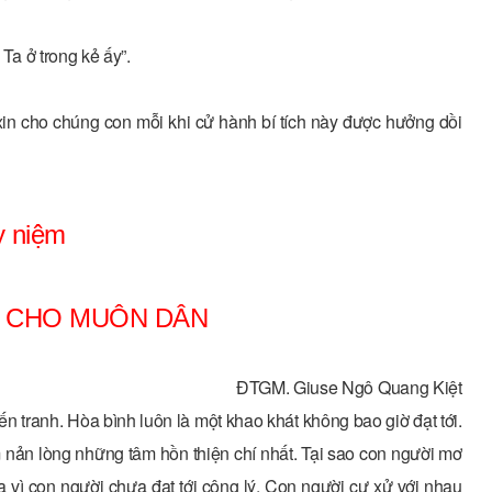
 Ta ở trong kẻ ấy”.
n cho chúng con mỗi khi cử hành bí tích này được hưởng dồi
y niệm
G CHO MUÔN DÂN
ĐTGM. Giuse Ngô Quang Kiệt
n tranh. Hòa bình luôn là một khao khát không bao giờ đạt tới.
 nản lòng những tâm hồn thiện chí nhất. Tại sao con người mơ
 vì con người chưa đạt tới công lý. Con người cư xử với nhau