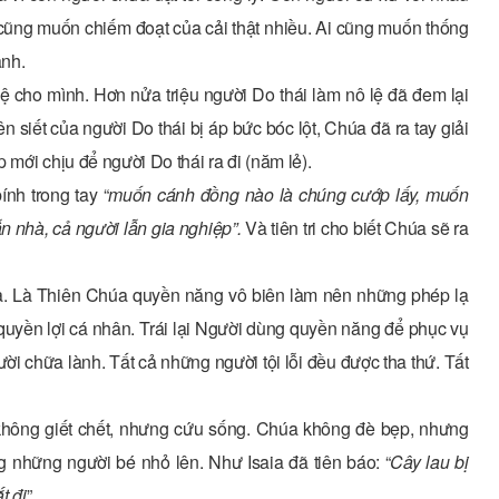
i cũng muốn chiếm đoạt của cải thật nhiều. Ai cũng muốn thống
ạnh.
ệ cho mình. Hơn nửa triệu người Do thái làm nô lệ đã đem lại
ên siết của người Do thái bị áp bức bóc lột, Chúa đã ra tay giải
mới chịu để người Do thái ra đi (năm lẻ).
nh trong tay “
muốn cánh đồng nào là chúng cướp lấy, muốn
n nhà, cả người lẫn gia nghiệp”.
Và tiên tri cho biết Chúa sẽ ra
hứa. Là Thiên Chúa quyền năng vô biên làm nên những phép lạ
yền lợi cá nhân. Trái lại Người dùng quyền năng để phục vụ
i chữa lành. Tất cả những người tội lỗi đều được tha thứ. Tất
hông giết chết, nhưng cứu sống. Chúa không đè bẹp, nhưng
những người bé nhỏ lên. Như Isaia đã tiên báo: “
Cây lau bị
t đi
”.