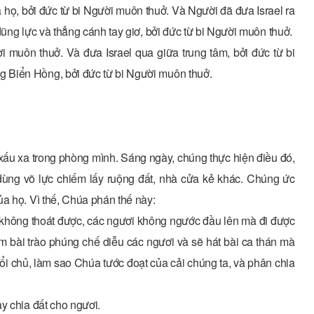
 họ, bởi đức từ bi Người muôn thuở. Và Người đã đưa Israel ra
dũng lực và thẳng cánh tay giơ, bởi đức từ bi Người muôn thuở.
i muôn thuở. Và đưa Israel qua giữa trung tâm, bởi đức từ bi
 Biển Hồng, bởi đức từ bi Người muôn thuở.
xấu xa trong phòng mình. Sáng ngày, chúng thực hiện điều đó,
dùng võ lực chiếm lấy ruộng đất, nhà cửa kẻ khác. Chúng ức
a họ. Vì thế, Chúa phán thế này:
 không thoát được, các ngươi không ngước đầu lên mà đi được
gâm bài trào phúng chế diễu các ngươi và sẽ hát bài ca thán mà
 đổi chủ, làm sao Chúa tước đoạt của cải chúng ta, và phân chia
y chia đất cho ngươi.