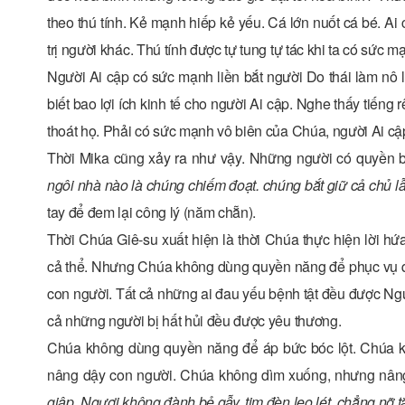
theo thú tính. Kẻ mạnh hiếp kẻ yếu. Cá lớn nuốt cá bé. A
trị người khác. Thú tính được tự tung tự tác khi ta có sức m
Người Ai cập có sức mạnh liền bắt người Do thái làm nô l
biết bao lợi ích kinh tế cho người Ai cập. Nghe thấy tiếng r
thoát họ. Phải có sức mạnh vô biên của Chúa, người Ai cập 
Thời Mika cũng xảy ra như vậy. Những người có quyền bí
ngôi nhà nào là chúng chiếm đoạt. chúng bắt giữ cả chủ lẫ
tay để đem lại công lý (năm chẵn).
Thời Chúa Giê-su xuất hiện là thời Chúa thực hiện lời 
cả thể. Nhưng Chúa không dùng quyền năng để phục vụ qu
con người. Tất cả những ai đau yếu bệnh tật đều được Ngườ
cả những người bị hất hủi đều được yêu thương.
Chúa không dùng quyền năng để áp bức bóc lột. Chúa k
nâng dậy con người. Chúa không dìm xuống, nhưng nâng 
giập, Ngươi không đành bẻ gẫy, tim đèn leo lét, chẳng nỡ tắ