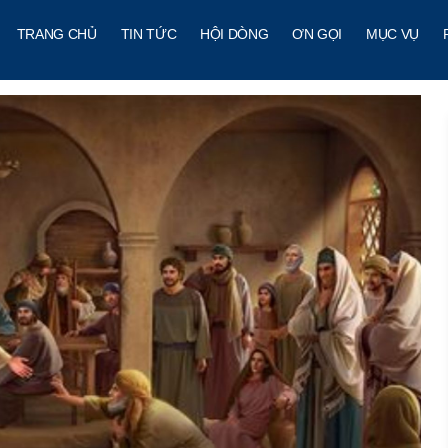
TRANG CHỦ
TIN TỨC
HỘI DÒNG
ƠN GỌI
MỤC VỤ