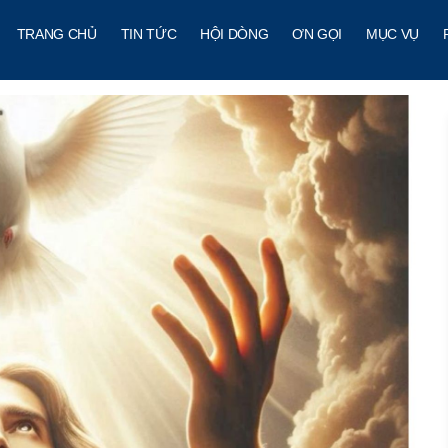
TRANG CHỦ
TIN TỨC
HỘI DÒNG
ƠN GỌI
MỤC VỤ