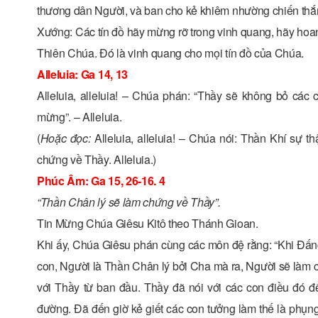
thương dân Người, và ban cho kẻ khiêm nhường chiến thắ
Xướng: Các tín đồ hãy mừng rỡ trong vinh quang, hãy hoan
Thiên Chúa. Ðó là vinh quang cho mọi tín đồ của Chúa.
Alleluia: Ga 14, 13
Alleluia, alleluia! – Chúa phán: “Thầy sẽ không bỏ các
mừng”. – Alleluia.
(
Hoặc đọc:
Alleluia, alleluia! – Chúa nói: Thần Khí sự
chứng về Thầy. Alleluia.)
Phúc Âm: Ga 15, 26-16. 4
“Thần Chân lý sẽ làm chứng về Thầy”.
Tin Mừng Chúa Giêsu Kitô theo Thánh Gioan.
Khi ấy, Chúa Giêsu phán cùng các môn đệ rằng: “Khi Ðấn
con, Người là Thần Chân lý bởi Cha mà ra, Người sẽ làm 
với Thầy từ ban đầu. Thầy đã nói với các con điều đó để
đường. Ðã đến giờ kẻ giết các con tưởng làm thế là phụn