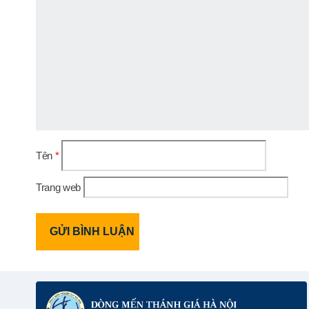
Tên
*
Trang web