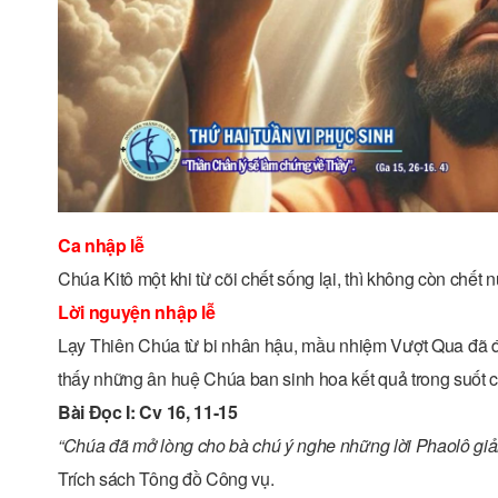
Ca nhập lễ
Chúa Kitô một khi từ cõi chết sống lại, thì không còn chết
Lời nguyện nhập lễ
Lạy Thiên Chúa từ bi nhân hậu, mầu nhiệm Vượt Qua đã đ
thấy những ân huệ Chúa ban sinh hoa kết quả trong suốt
Bài Ðọc I: Cv 16, 11-15
“Chúa đã mở lòng cho bà chú ý nghe những lời Phaolô giả
Trích sách Tông đồ Công vụ.