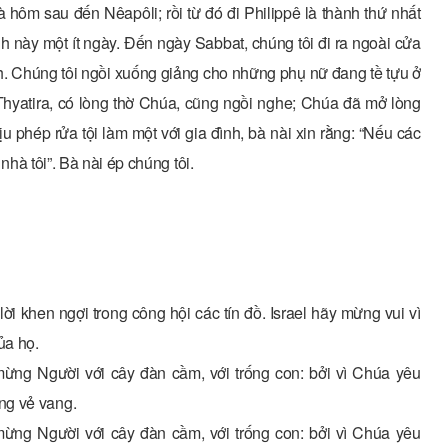
 hôm sau đến Nêapôli; rồi từ đó đi Philippê là thành thứ nhất
nh này một ít ngày. Ðến ngày Sabbat, chúng tôi đi ra ngoài cửa
h. Chúng tôi ngồi xuống giảng cho những phụ nữ đang tề tựu ở
 Thyatira, có lòng thờ Chúa, cũng ngồi nghe; Chúa đã mở lòng
 phép rửa tội làm một với gia đình, bà nài xin rằng: “Nếu các
 nhà tôi”. Bà nài ép chúng tôi.
 khen ngợi trong công hội các tín đồ. Israel hãy mừng vui vì
ủa họ.
ừng Người với cây đàn cầm, với trống con: bởi vì Chúa yêu
ng vẻ vang.
ừng Người với cây đàn cầm, với trống con: bởi vì Chúa yêu