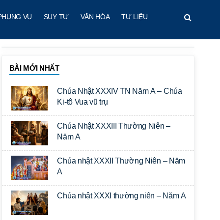
PHỤNG VỤ
SUY TƯ
VĂN HÓA
TƯ LIỆU
BÀI MỚI NHẤT
Chúa Nhật XXXIV TN Năm A – Chúa
Ki-tô Vua vũ trụ
Chúa Nhật XXXIII Thường Niên –
Năm A
Chúa nhật XXXII Thường Niên – Năm
A
Chúa nhật XXXI thường niên – Năm A