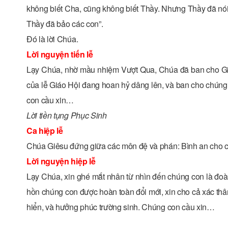
không biết Cha, cũng không biết Thầy. Nhưng Thầy đã nói v
Thầy đã bảo các con”.
Ðó là lời Chúa.
Lời nguyện tiến lễ
Lạy Chúa, nhờ mầu nhiệm Vượt Qua, Chúa đã ban cho Giáo
của lễ Giáo Hội đang hoan hỷ dâng lên, và ban cho chún
con cầu xin…
Lời tiền tụng Phục Sinh
Ca hiệp lễ
Chúa Giêsu đứng giữa các môn đệ và phán: Bình an cho cá
Lời nguyện hiệp lễ
Lạy Chúa, xin ghé mắt nhân từ nhìn đến chúng con là đ
hồn chúng con được hoàn toàn đổi mới, xin cho cả xác th
hiển, và hưởng phúc trường sinh. Chúng con cầu xin…