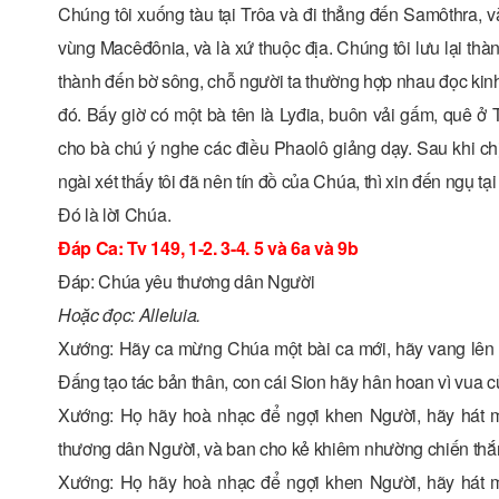
Chúng tôi xuống tàu tại Trôa và đi thẳng đến Samôthra, và
vùng Macêđônia, và là xứ thuộc địa. Chúng tôi lưu lại thà
thành đến bờ sông, chỗ người ta thường hợp nhau đọc kin
đó. Bấy giờ có một bà tên là Lyđia, buôn vải gấm, quê ở
cho bà chú ý nghe các điều Phaolô giảng dạy. Sau khi chịu
ngài xét thấy tôi đã nên tín đồ của Chúa, thì xin đến ngụ tại
Ðó là lời Chúa.
Ðáp Ca: Tv 149, 1-2. 3-4. 5 và 6a và 9b
Ðáp: Chúa yêu thương dân Người
Hoặc đọc: Alleluia.
Xướng: Hãy ca mừng Chúa một bài ca mới, hãy vang lên lời
Ðấng tạo tác bản thân, con cái Sion hãy hân hoan vì vua c
Xướng: Họ hãy hoà nhạc để ngợi khen Người, hãy hát m
thương dân Người, và ban cho kẻ khiêm nhường chiến thắ
Xướng: Họ hãy hoà nhạc để ngợi khen Người, hãy hát m