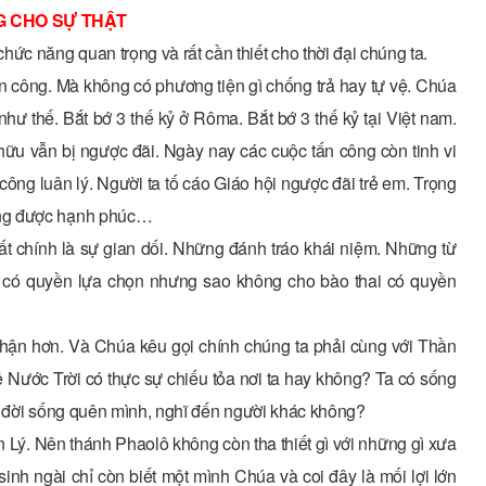
 CHO SỰ THẬT
 năng quan trọng và rất cần thiết cho thời đại chúng ta.
 công. Mà không có phương tiện gì chống trả hay tự vệ. Chúa
 như thế. Bắt bớ 3 thế kỷ ở Rôma. Bắt bớ 3 thế kỷ tại Việt nam.
hữu vẫn bị ngược đãi. Ngày nay các cuộc tấn công còn tinh vi
công luân lý. Người ta tố cáo Giáo hội ngược đãi trẻ em. Trọng
ông được hạnh phúc…
t chính là sự gian dối. Những đánh tráo khái niệm. Những từ
Tôi có quyền lựa chọn nhưng sao không cho bào thai có quyền
 nhận hơn. Và Chúa kêu gọi chính chúng ta phải cùng với Thần
 Nước Trời có thực sự chiếu tỏa nơi ta hay không? Ta có sống
t đời sống quên mình, nghĩ đến người khác không?
 Lý. Nên thánh Phaolô không còn tha thiết gì với những gì xưa
sinh ngài chỉ còn biết một mình Chúa và coi đây là mối lợi lớn