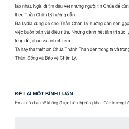
lao nhất. Ngài đi tìm dấu vết những người tin Chúa để cùn
theo Thần Chân Lý hướng dẫn.
Bà Lyđia cũng để cho Thần Chân Lý hướng dẫn nên gặp 
việc buôn bán vải điều nữa. Nhưng dành hết tâm trí sức l
tông đồ, phục vụ anh chị em.
Ta hãy tha thiết xin Chúa Thánh Thần đến trong ta và tro
Thần. Sống và Bảo vệ Chân Lý.
ĐỂ LẠI MỘT BÌNH LUẬN
Email của bạn sẽ không được hiển thị công khai.
Các trường b