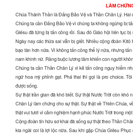
LÀM CHỨNG
Chúa Thánh Thần là Đấng Bảo Vệ và Thần Chân Lý. Hai chức
Chúng ta cần Đấng Bảo Vệ vì chúng ta không ngừng bị tấn
Giêsu đã từng bị tấn công rồi. Sau đó Giáo hội liên tục bị
Ngày nay các thừa sai vẫn bị giết. Nhiều cộng đoàn Kitô 
bạo tàn hơn nữa. Vì không tấn công thể lý nữa, nhưng tấn 
nam khinh nữ. Ràng buộc lương tâm khiến con người kh
Chúng ta cần Thần Chân Lý vì kẻ tấn công nguy hiểm nhấ
ngữ hoa mỹ phỉnh gạt. Phá thai thì gọi là pro choice. 
được sống.
Sự thật trần gian đã khó biết. Sự thật Nước Trời còn khó
Chân Lý làm chứng cho sự thật. Sự thật về Thiên Chúa, về
thật vui tươi vì cảm nghiệm hạnh phúc Nước Trời trong mộ
Cộng đoàn tín hữu sơ khai đã sống sự thật theo Thần Chân
kia ngài coi là lợi lộc nữa. Sau khi gặp Chúa Giêsu Phục 