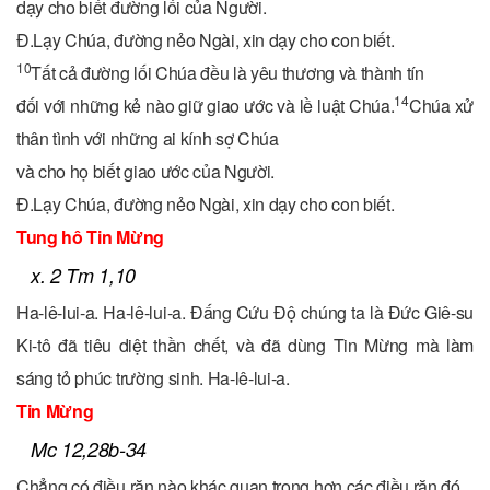
dạy cho biết đường lối của Người.
Đ.
Lạy Chúa, đường nẻo Ngài, xin dạy cho con biết.
10
Tất cả đường lối Chúa đều là yêu thương và thành tín
14
đối với những kẻ nào giữ giao ước và lề luật Chúa.
Chúa xử
thân tình với những ai kính sợ Chúa
và cho họ biết giao ước của Người.
Đ.
Lạy Chúa, đường nẻo Ngài, xin dạy cho con biết.
Tung hô Tin Mừng
x. 2 Tm 1,10
Ha-lê-lui-a. Ha-lê-lui-a. Đấng Cứu Độ chúng ta là Đức Giê-su
Ki-tô đã tiêu diệt thần chết, và đã dùng Tin Mừng mà làm
sáng tỏ phúc trường sinh. Ha-lê-lui-a.
Tin Mừng
Mc 12,28b-34
Chẳng có điều răn nào khác quan trọng hơn các điều răn đó.