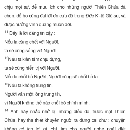
chịu mọi sự, để mưu ích cho những người Thiên Chúa đã
chọn, để họ cũng đạt tới ơn cứu độ trong Đức Ki-tô Giê-su, và
được hưởng vinh quang muôn đời.
11
Đây là lời đáng tin cậy :
Nếu ta cùng chết với Người,
ta sẽ cùng sống với Người.
12
Nếu ta kiên tâm chịu đựng,
ta sẽ cùng hiển trị với Người.
Nếu ta chối bỏ Người, Người cũng sẽ chối bỏ ta.
13
Nếu ta không trung tín,
Người vẫn một lòng trung tín,
vì Người không thể nào chối bỏ chính mình.
14
Anh hãy nhắc nhở lại những điều đó, trước mặt Thiên
Chúa, hãy tha thiết khuyên người ta đừng cãi chữ : chuyện
không có ích lợi gì, chỉ làm cho người nghe phải diệt