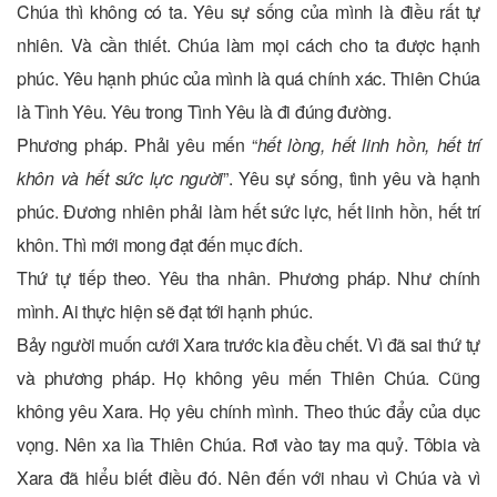
Chúa thì không có ta. Yêu sự sống của mình là điều rất tự
nhiên. Và cần thiết. Chúa làm mọi cách cho ta được hạnh
phúc. Yêu hạnh phúc của mình là quá chính xác. Thiên Chúa
là Tình Yêu. Yêu trong Tình Yêu là đi đúng đường.
Phương pháp. Phải yêu mến “
hết lòng, hết linh hồn, hết trí
khôn và hết sức lực người
”. Yêu sự sống, tình yêu và hạnh
phúc. Đương nhiên phải làm hết sức lực, hết linh hồn, hết trí
khôn. Thì mới mong đạt đến mục đích.
Thứ tự tiếp theo. Yêu tha nhân. Phương pháp. Như chính
mình. Ai thực hiện sẽ đạt tới hạnh phúc.
Bảy người muốn cưới Xara trước kia đều chết. Vì đã sai thứ tự
và phương pháp. Họ không yêu mến Thiên Chúa. Cũng
không yêu Xara. Họ yêu chính mình. Theo thúc đẩy của dục
vọng. Nên xa lìa Thiên Chúa. Rơi vào tay ma quỷ. Tôbia và
Xara đã hiểu biết điều đó. Nên đến với nhau vì Chúa và vì