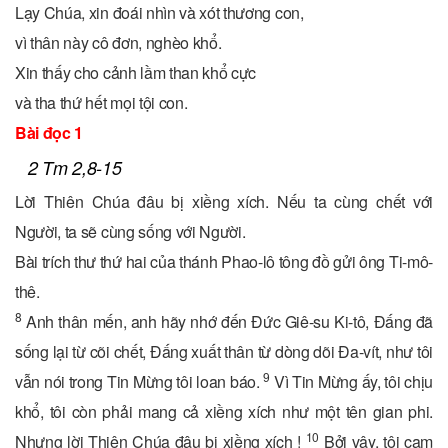
Lạy Chúa, xin đoái nhìn và xót thương con,
vì thân này cô đơn, nghèo khổ.
Xin thấy cho cảnh lầm than khổ cực
và tha thứ hết mọi tội con.
Bài đọc 1
2 Tm 2,8-15
Lời Thiên Chúa đâu bị xiềng xích. Nếu ta cùng chết với
Người, ta sẽ cùng sống với Người.
Bài trích thư thứ hai của thánh Phao-lô tông đồ gửi ông Ti-mô-
thê.
8
Anh thân mến, anh hãy nhớ đến Đức Giê-su Ki-tô, Đấng đã
sống lại từ cõi chết, Đấng xuất thân từ dòng dõi Đa-vít, như tôi
9
vẫn nói trong Tin Mừng tôi loan báo.
Vì Tin Mừng ấy, tôi chịu
khổ, tôi còn phải mang cả xiềng xích như một tên gian phi.
10
Nhưng lời Thiên Chúa đâu bị xiềng xích !
Bởi vậy, tôi cam