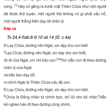
15
vong.
Hãy cố gắng ra trước mặt Thiên Chúa như một người
đã được thử luyện, một người thợ không có gì phải xấu hổ,
một người thẳng thắn dạy lời chân lý.
Đáp ca
Tv 24,4-5ab.8-9.10 và 14 (Đ. c.4a)
Đ.
Lạy Chúa, đường nẻo Ngài, xin dạy cho con biết.
4
Lạy Chúa, đường nẻo Ngài, xin dạy cho con biết,
5ab
lối đi của Ngài, xin chỉ bảo con.
Xin dẫn con đi theo đường
chân lý của Ngài
và bảo ban dạy dỗ,
vì chính Ngài là Thiên Chúa cứu độ con.
Đ.
Lạy Chúa, đường nẻo Ngài, xin dạy cho con biết.
8
9
Chúa là Đấng nhân từ chính trực, chỉ lối cho tội nhân,
dẫn
kẻ nghèo hèn đi theo đường công chính,