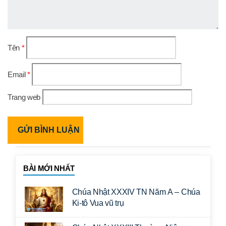
Tên
*
Email
*
Trang web
BÀI MỚI NHẤT
Chúa Nhật XXXIV TN Năm A – Chúa
Ki-tô Vua vũ trụ