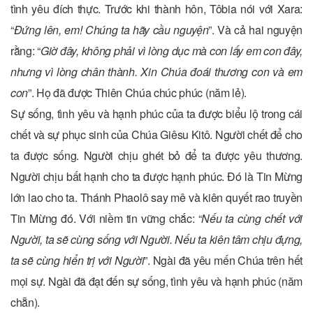
tình yêu đích thực. Trước khi thành hôn, Tôbia nói với Xara:
“
Đứng lên, em! Chúng ta hãy cầu nguyện
”. Và cả hai nguyện
rằng: “
Giờ đây, không phải vì lòng dục mà con lấy em con đây,
nhưng vì lòng chân thành. Xin Chúa đoái thương con và em
con
”. Họ đã được Thiên Chúa chúc phúc (năm lẻ).
Sự sống, tình yêu và hạnh phúc của ta được biểu lộ trong cái
chết và sự phục sinh của Chúa Giêsu Kitô. Người chết để cho
ta được sống. Người chịu ghét bỏ để ta được yêu thương.
Người chịu bất hạnh cho ta được hạnh phúc. Đó là Tin Mừng
lớn lao cho ta. Thánh Phaolô say mê và kiên quyết rao truyền
Tin Mừng đó. Với niềm tin vững chắc: “
Nếu ta cùng chết với
Người, ta sẽ cùng sống với Người. Nếu ta kiên tâm chịu đựng,
ta sẽ cùng hiển trị với Người
”. Ngài đã yêu mến Chúa trên hết
mọi sự. Ngài đã đạt đến sự sống, tình yêu và hạnh phúc (năm
chẵn).