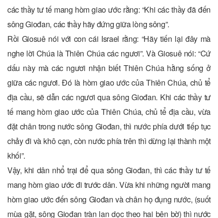
các thầy tư tế mang hòm giao ước rằng: “Khi các thầy đã đến
sông Giođan, các thầy hãy đứng giữa lòng sông”.
Rồi Giosuê nói với con cái Israel rằng: “Hãy tiến lại đây mà
nghe lời Chúa là Thiên Chúa các ngươi”. Và Giosuê nói: “Cứ
dấu này mà các ngươi nhận biết Thiên Chúa hằng sống ở
giữa các ngươi. Ðó là hòm giao ước của Thiên Chúa, chủ tể
địa cầu, sẽ dẫn các ngươi qua sông Giođan. Khi các thầy tư
tế mang hòm giao ước của Thiên Chúa, chủ tể địa cầu, vừa
đặt chân trong nước sông Giođan, thì nước phía dưới tiếp tục
chảy đi và khô cạn, còn nước phía trên thì dừng lại thành một
khối”.
Vậy, khi dân nhổ trại để qua sông Giođan, thì các thầy tư tế
mang hòm giao ước đi trước dân. Vừa khi những người mang
hòm giao ước đến sông Giođan và chân họ đụng nước, (suốt
mùa gặt, sông Giođan tràn lan dọc theo hai bên bờ) thì nước