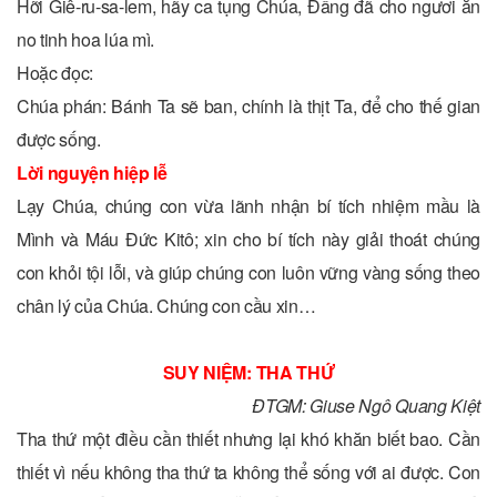
Hỡi Giê-ru-sa-lem, hãy ca tụng Chúa, Đấng đã cho ngươi ăn
no tinh hoa lúa mì.
Hoặc đọc:
Chúa phán: Bánh Ta sẽ ban, chính là thịt Ta, để cho thế gian
được sống.
Lời nguyện hiệp lễ
Lạy Chúa, chúng con vừa lãnh nhận bí tích nhiệm mầu là
Mình và Máu Ðức Kitô; xin cho bí tích này giải thoát chúng
con khỏi tội lỗi, và giúp chúng con luôn vững vàng sống theo
chân lý của Chúa. Chúng con cầu xin…
SUY NIỆM: THA THỨ
ĐTGM: Giuse Ngô Quang Kiệt
Tha thứ một điều cần thiết nhưng lại khó khăn biết bao. Cần
thiết vì nếu không tha thứ ta không thể sống với ai được. Con