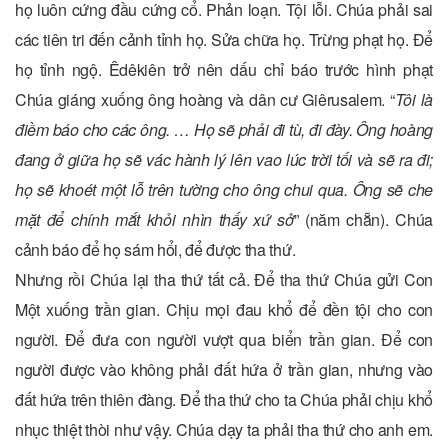
họ luôn cứng đầu cứng cổ. Phản loạn. Tội lỗi. Chúa phải sai
các tiên tri đến cảnh tỉnh họ. Sửa chữa họ. Trừng phạt họ. Để
họ tỉnh ngộ. Êdêkiên trở nên dấu chỉ báo trước hình phạt
Chúa giáng xuống ông hoàng và dân cư Giêrusalem. “
Tôi là
điềm báo cho các ông. … Họ sẽ phải đi tù, đi đày. Ông hoàng
đang ở giữa họ sẽ vác hành lý lên vao lúc trời tối và sẽ ra đi;
họ sẽ khoét một lỗ trên tường cho ông chui qua. Ông sẽ che
mặt để chính mắt khỏi nhìn thấy xứ sở
” (năm chẵn). Chúa
cảnh báo để họ sám hổi, để được tha thứ.
Nhưng rồi Chúa lại tha thứ tất cả. Để tha thứ Chúa gửi Con
Một xuống trần gian. Chịu mọi đau khổ để đền tội cho con
người. Để đưa con người vượt qua biển trần gian. Để con
người được vào không phải đất hứa ở trần gian, nhưng vào
đất hứa trên thiên đàng. Để tha thứ cho ta Chúa phải chịu khổ
nhục thiệt thòi như vậy. Chúa dạy ta phải tha thứ cho anh em.