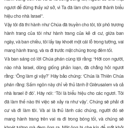
ngươi để đừng thấy xứ sở, vì Ta đã làm cho ngươi thành biểu
hiệu cho nhà Israel”.
Vậy tôi đã thi hành như Chúa đã truyền cho tôi, tôi phô trương
hành trang của tôi như hành trang của kẻ di cư, giữa ban
ngày, và ban chiều, tôi lấy tay khoét một cái lỗ trong tường, vai
mang hành trang, và ra đi trước mặt chúng trong đêm tối.
Và ban sáng có lời Chúa phán cùng tôi rằng: “Hỡi con người,
nào nhà Israel, dòng giống phản loạn, đã chẳng hỏi ngươi
rằng: ‘Ông làm gì vậy?’ Hãy bảo chúng: ‘Chúa là Thiên Chúa
phán rằng: Sấm ngôn này chỉ về thủ lãnh ở Giêrusalem và cả
nhà Israel ở đó’. Hãy nói: ‘Tôi là biểu hiệu cho các ngươi. Tôi
đã làm thế nào thì việc sẽ xảy ra như vậy’. Chúng sẽ phải di
cư và đi làm tôi. Và ai là thủ lãnh các chúng, người đó sẽ
mang hành trang trên vai ra đi trong bóng tối, và chúng sẽ
khoét tường mà đem ông ra. Mặt ông bị che kín để mắt khỏi