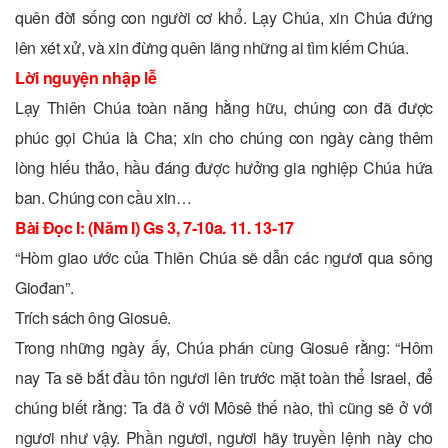
quên đời sống con người cơ khổ. Lạy Chúa, xin Chúa đứng
lên xét xử, và xin đừng quên lãng những ai tìm kiếm Chúa.
Lời nguyện nhập lễ
Lạy Thiên Chúa toàn năng hằng hữu, chúng con đã được
phúc gọi Chúa là Cha; xin cho chúng con ngày càng thêm
lòng hiếu thảo, hầu đáng được hưởng gia nghiệp Chúa hứa
ban. Chúng con cầu xin…
Bài Ðọc I: (Năm I) Gs 3, 7-10a. 11. 13-17
“Hòm giao ước của Thiên Chúa sẽ dẫn các ngươi qua sông
Giođan”.
Trích sách ông Giosuê.
Trong những ngày ấy, Chúa phán cùng Giosuê rằng: “Hôm
nay Ta sẽ bắt đầu tôn ngươi lên trước mặt toàn thể Israel, để
chúng biết rằng: Ta đã ở với Môsê thế nào, thì cũng sẽ ở với
ngươi như vậy. Phần ngươi, ngươi hãy truyền lệnh này cho