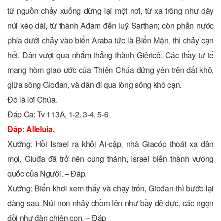
từ nguồn chảy xuống dừng lại một nơi, từ xa trông như dãy
núi kéo dài, từ thành Ađam đến luỹ Sarthan; còn phần nước
phía dưới chảy vào biển Araba tức là Biển Mặn, thì chảy cạn
hết. Dân vượt qua nhắm thẳng thành Giêricô. Các thầy tư tế
mang hòm giao ước của Thiên Chúa đứng yên trên đất khô,
giữa sông Giođan, và dân đi qua lòng sông khô cạn.
Ðó là lời Chúa.
Ðáp Ca: Tv 113A, 1-2. 3-4. 5-6
Ðáp: Alleluia.
Xướng: Hồi Israel ra khỏi Ai-cập, nhà Giacóp thoát xa dân
mọi, Giuđa đã trở nên cung thánh, Israel biến thành vương
quốc của Người. – Ðáp.
Xướng: Biển khơi xem thấy và chạy trốn, Giođan thì bước lại
đàng sau. Núi non nhảy chồm lên như bầy dê đực, các ngọn
đồi như đàn chiên con. – Đáp