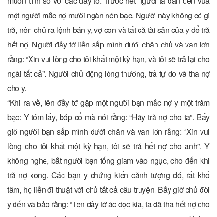
muốn tính sổ với các đầy tớ. Trước hết người ta dẫn đến vua
một người mắc nợ mười ngàn nén bạc. Người này không có gì
trả, nên chủ ra lệnh bán y, vợ con và tất cả tài sản của y để trả
hết nợ. Người đầy tớ liền sấp mình dưới chân chủ và van lơn
rằng: “Xin vui lòng cho tôi khất một kỳ hạn, và tôi sẽ trả lại cho
ngài tất cả”. Người chủ động lòng thương, trả tự do và tha nợ
cho y.
“Khi ra về, tên đầy tớ gặp một người bạn mắc nợ y một trăm
bạc: Y tóm lấy, bóp cổ mà nói rằng: “Hãy trả nợ cho ta”. Bấy
giờ người bạn sấp mình dưới chân và van lơn rằng: “Xin vui
lòng cho tôi khất một kỳ hạn, tôi sẽ trả hết nợ cho anh”. Y
không nghe, bắt người bạn tống giam vào ngục, cho đến khi
trả nợ xong. Các bạn y chứng kiến cảnh tượng đó, rất khổ
tâm, họ liền đi thuật với chủ tất cả câu truyện. Bấy giờ chủ đòi
y đến và bảo rằng: “Tên đầy tớ ác độc kia, ta đã tha hết nợ cho