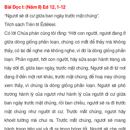
Bài Ðọc I: (Năm II) Ed 12, 1-12
“Ngươi sẽ di cư giữa ban ngày trước mặt chúng”.
Trích sách Tiên tri Êdêkiel.
Có lời Chúa phán cùng tôi rằng: “Hỡi con người, ngươi đang ở
giữa dòng giống phản loạn, chúng có mắt để thấy mà không
thấy, có tai để nghe mà không nghe, vì đó là dòng giống phản
loạn. Phần ngươi, hỡi con người, hãy sửa soạn hành trang và
hãy dời đi, giữa ban ngày, trước mặt chúng. Ngươi sẽ đi từ nơi
đang ở đến một nơi khác, trước mặt chúng, để hoạ may chúng
xem thấy, vì chúng là dòng giống phản loạn. Ngươi sẽ phô
trương hành lý của ngươi như hành lý của người di cư giữa
ban ngày trước mặt chúng, rồi ban chiều, ngươi sẽ ra đi trước
mặt chúng như người di cư. Trước mắt chúng, ngươi hãy
khoét tường mà chui ra. Trước mắt chúng, ngươi sẽ mang
hành trang trên vai và đi ra trong bóng tối, Ngươi sẽ che mặt