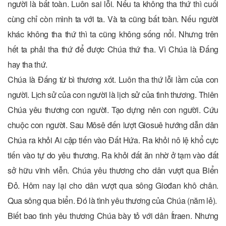
người là bất toàn. Luôn sai lỗi. Nếu ta không tha thứ thì cuối
cùng chỉ còn mình ta với ta. Và ta cũng bất toàn. Nếu người
khác không tha thứ thì ta cũng không sống nổi. Nhưng trên
hết ta phải tha thứ để được Chúa thứ tha. Vì Chúa là Đấng
hay tha thứ.
Chúa là Đấng từ bì thương xót. Luôn tha thứ lỗi lầm của con
người. Lịch sử của con người là lịch sử của tình thương. Thiên
Chúa yêu thương con người. Tạo dựng nên con người. Cứu
chuộc con người. Sau Môsê đến lượt Giosuê hướng dẫn dân
Chúa ra khỏi Ai cập tiến vào Đất Hứa. Ra khỏi nô lệ khổ cực
tiến vào tự do yêu thương. Ra khỏi đất ăn nhờ ở tạm vào đất
sở hữu vĩnh viễn. Chúa yêu thương cho dân vượt qua Biển
Đỏ. Hôm nay lại cho dân vượt qua sông Giođan khô chân.
Qua sông qua biển. Đó là tình yêu thương của Chúa (năm lẻ).
Biết bao tình yêu thương Chúa bày tỏ với dân Ítraen. Nhưng