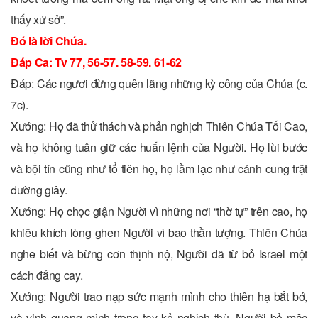
thấy xứ sở”.
Ðó là lời Chúa.
Ðáp Ca: Tv 77, 56-57. 58-59. 61-62
Ðáp: Các ngươi đừng quên lãng những kỳ công của Chúa (c.
7c).
Xướng: Họ đã thử thách và phản nghịch Thiên Chúa Tối Cao,
và họ không tuân giữ các huấn lệnh của Người. Họ lùi bước
và bội tín cũng như tổ tiên họ, họ lầm lạc như cánh cung trật
đường giây.
Xướng: Họ chọc giận Người vì những nơi “thờ tự” trên cao, họ
khiêu khích lòng ghen Người vì bao thần tượng. Thiên Chúa
nghe biết và bừng cơn thịnh nộ, Người đã từ bỏ Israel một
cách đắng cay.
Xướng: Người trao nạp sức mạnh mình cho thiên hạ bắt bớ,
và vinh quang mình trong tay kẻ nghịch thù. Người bỏ mặc