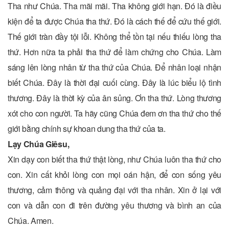
Tha như Chúa. Tha mãi mãi. Tha không giới hạn. Đó là điều
kiện để ta được Chúa tha thứ. Đó là cách thế để cứu thế giới.
Thế giới tràn đầy tội lỗi. Không thể tồn tại nếu thiếu lòng tha
thứ. Hơn nữa ta phải tha thứ để làm chứng cho Chúa. Làm
sáng lên lòng nhân từ tha thứ của Chúa. Để nhân loại nhận
biết Chúa. Đây là thời đại cuối cùng. Đây là lúc biểu lộ tình
thương. Đây là thời kỳ của ân sủng. Ơn tha thứ. Lòng thương
xót cho con người. Ta hãy cũng Chúa đem ơn tha thứ cho thế
giới bằng chính sự khoan dung tha thứ của ta.
Lạy Chúa Giêsu,
Xin dạy con biết tha thứ thật lòng, như Chúa luôn tha thứ cho
con. Xin cất khỏi lòng con mọi oán hận, để con sống yêu
thương, cảm thông và quảng đại với tha nhân. Xin ở lại với
con và dẫn con đi trên đường yêu thương và bình an của
Chúa. Amen.