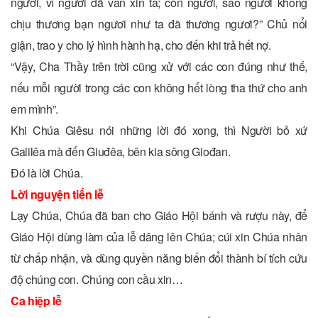
ngươi, vì ngươi đã van xin ta; còn ngươi, sao ngươi không
chịu thương bạn ngươi như ta đã thương ngươi?” Chủ nổi
giận, trao y cho lý hình hành hạ, cho đến khi trả hết nợ.
“Vậy, Cha Thầy trên trời cũng xử với các con đúng như thế,
nếu mỗi người trong các con không hết lòng tha thứ cho anh
em mình”.
Khi Chúa Giêsu nói những lời đó xong, thì Người bỏ xứ
Galilêa mà đến Giuđêa, bên kia sông Giođan.
Ðó là lời Chúa.
Lời nguyện tiến lễ
Lạy Chúa, Chúa đã ban cho Giáo Hội bánh và rượu này, để
Giáo Hội dùng làm của lễ dâng lên Chúa; cúi xin Chúa nhân
từ chấp nhận, và dùng quyền năng biến đổi thành bí tích cứu
độ chúng con. Chúng con cầu xin…
Ca hiệp lễ