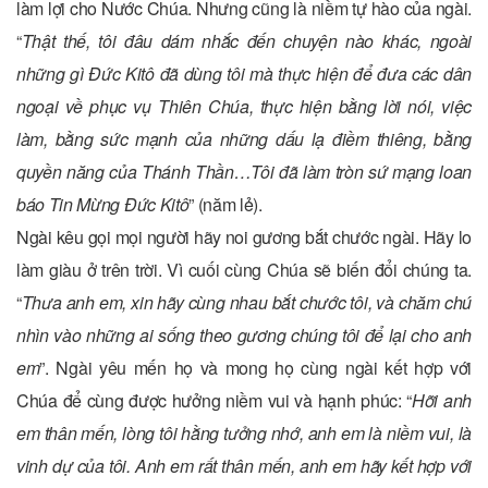
làm lợi cho Nước Chúa. Nhưng cũng là niềm tự hào của ngài.
“
Thật thế, tôi đâu dám nhắc đến chuyện nào khác, ngoài
những gì Đức Kitô đã dùng tôi mà thực hiện để đưa các dân
ngoại về phục vụ Thiên Chúa, thực hiện bằng lời nói, việc
làm, bằng sức mạnh của những dấu lạ điềm thiêng, bằng
quyền năng của Thánh Thần…Tôi đã làm tròn sứ mạng loan
báo Tin Mừng Đức Kitô
” (năm lẻ).
Ngài kêu gọi mọi người hãy noi gương bắt chước ngài. Hãy lo
làm giàu ở trên trời. Vì cuối cùng Chúa sẽ biến đổi chúng ta.
“
Thưa anh em, xin hãy cùng nhau bắt chước tôi, và chăm chú
nhìn vào những ai sống theo gương chúng tôi để lại cho anh
em
”. Ngài yêu mến họ và mong họ cùng ngài kết hợp với
Chúa để cùng được hưởng niềm vui và hạnh phúc: “
Hỡi anh
em thân mến, lòng tôi hằng tưởng nhớ, anh em là niềm vui, là
vinh dự của tôi. Anh em rất thân mến, anh em hãy kết hợp với