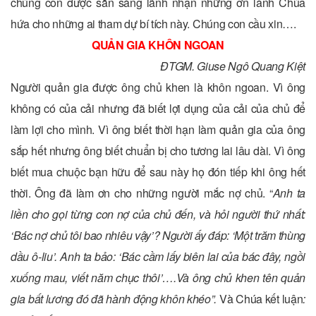
chúng con được sẵn sàng lãnh nhận những ơn lành Chúa
hứa cho những ai tham dự bí tích này. Chúng con cầu xin….
QUẢN GIA KHÔN NGOAN
ĐTGM. Giuse Ngô Quang Kiệt
Người quản gia được ông chủ khen là khôn ngoan. Vì ông
không có của cải nhưng đã biết lợi dụng của cải của chủ để
làm lợi cho mình. Vì ông biết thời hạn làm quản gia của ông
sắp hết nhưng ông biết chuẩn bị cho tương lai lâu dài. Vì ông
biết mua chuộc bạn hữu để sau này họ đón tiếp khi ông hết
thời. Ông đã làm ơn cho những người mắc nợ chủ. “
Anh ta
liền cho gọi từng con nợ của chủ đến, và hỏi người thứ nhất:
‘Bác nợ chủ tôi bao nhiêu vậy’? Người ấy đáp: ‘Một trăm thùng
dầu ô-liu’. Anh ta bảo: ‘Bác cầm lấy biên lai của bác đây, ngồi
xuống mau, viết năm chục thôi’….Và ông chủ khen tên quản
gia bất lương đó đã hành động khôn khéo”.
Và Chúa kết luận
: