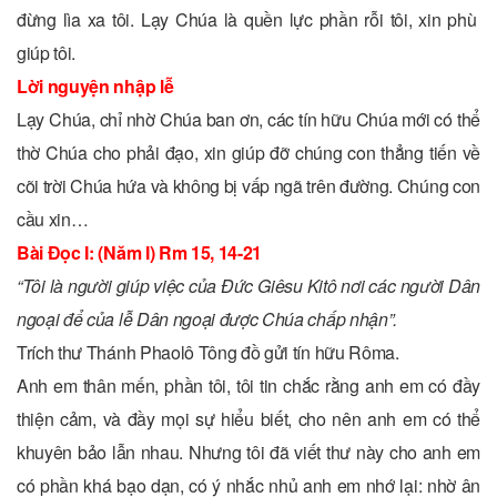
đừng lìa xa tôi. Lạy Chúa là quền lực phần rỗi tôi, xin phù
giúp tôi.
Lời nguyện nhập lễ
Lạy Chúa, chỉ nhờ Chúa ban ơn, các tín hữu Chúa mới có thể
thờ Chúa cho phải đạo, xin giúp đỡ chúng con thẳng tiến về
cõi trời Chúa hứa và không bị vấp ngã trên đường. Chúng con
cầu xin…
Bài Ðọc I: (Năm I) Rm 15, 14-21
“Tôi là người giúp việc của Ðức Giêsu Kitô nơi các người Dân
ngoại để của lễ Dân ngoại được Chúa chấp nhận”.
Trích thư Thánh Phaolô Tông đồ gửi tín hữu Rôma.
Anh em thân mến, phần tôi, tôi tin chắc rằng anh em có đầy
thiện cảm, và đầy mọi sự hiểu biết, cho nên anh em có thể
khuyên bảo lẫn nhau. Nhưng tôi đã viết thư này cho anh em
có phần khá bạo dạn, có ý nhắc nhủ anh em nhớ lại: nhờ ân