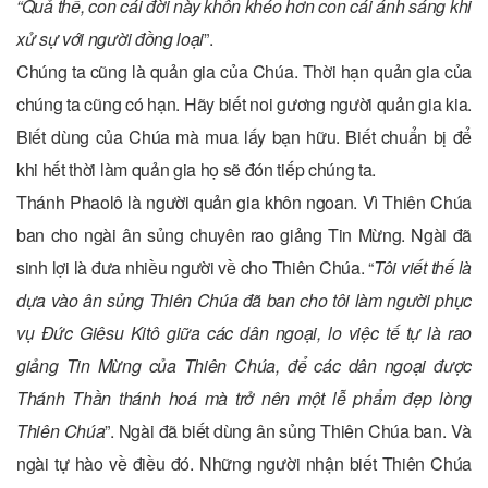
“Quả thế, con cái đời này khôn khéo hơn con cái ánh sáng khi
xử sự với người đồng loại
”.
Chúng ta cũng là quản gia của Chúa. Thời hạn quản gia của
chúng ta cũng có hạn. Hãy biết noi gương người quản gia kia.
Biết dùng của Chúa mà mua lấy bạn hữu. Biết chuẩn bị để
khi hết thời làm quản gia họ sẽ đón tiếp chúng ta.
Thánh Phaolô là người quản gia khôn ngoan. Vì Thiên Chúa
ban cho ngài ân sủng chuyên rao giảng Tin Mừng. Ngài đã
sinh lợi là đưa nhiều người về cho Thiên Chúa. “
Tôi viết thế là
dựa vào ân sủng Thiên Chúa đã ban cho tôi làm người phục
vụ Đức Giêsu Kitô giữa các dân ngoại, lo việc tế tự là rao
giảng Tin Mừng của Thiên Chúa, để các dân ngoại được
Thánh Thần thánh hoá mà trở nên một lễ phẩm đẹp lòng
Thiên Chúa
”. Ngài đã biết dùng ân sủng Thiên Chúa ban. Và
ngài tự hào về điều đó. Những người nhận biết Thiên Chúa