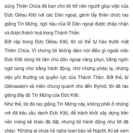
sủng Thiên Chúa đã ban cho tôi trở nên người giúp việc của
Ðức Giêsu Kitô nơi các Dân ngoại, gánh lấy thiên chức rao
giảng Tin Mừng, ngõ hầu của lễ Dân ngoại được chấp nhận
và được thánh hoá trong Thánh Thần.
Bởi vậy trong Ðức Giêsu Kitô, tôi có thể tự hào trước mặt
Thiên Chúa. Vì chưng tôi không dám nói điều gì ngoài việc
Ðức Kitô dùng tôi làm cho dân ngoại vâng phục, bằng ngôn
ngữ cũng như bằng hành động, nhờ những phép lạ, những
việc phi thường và quyền lực của Thánh Thần. Bởi thế, từ
Giêrusalem và miền chung quanh cho đến Illyricô, tôi đã rao
giảng đầy đủ Tin Mừng của Ðức Kitô.
Như thế, tôi đã rao giảng Tin Mừng này, không phải ở những
nơi đã kêu cầu danh Ðức Kitô, để tránh khỏi xây dựng trên
nền móng kẻ khác đã đặt, nhưng tôi hành động như lời đã
chép: “Những ai chưa hề nghe loan báo về Người, thì sẽ xem