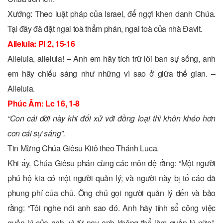
Xướng: Theo luật pháp của Israel, để ngợi khen danh Chúa.
Tại đây đã đặt ngai toà thẩm phán, ngai toà của nhà Ðavit.
Alleluia: Pl 2, 15-16
Alleluia, alleluia! – Anh em hãy tích trữ lời ban sự sống, anh
em hãy chiếu sáng như những vì sao ở giữa thế gian. –
Alleluia.
Phúc Âm: Lc 16, 1-8
“Con cái đời này khi đối xử với đồng loại thì khôn khéo hơn
con cái sự sáng”.
Tin Mừng Chúa Giêsu Kitô theo Thánh Luca.
Khi ấy, Chúa Giêsu phán cùng các môn đệ rằng: “Một người
phú hộ kia có một người quản lý; và người này bị tố cáo đã
phung phí của chủ. Ông chủ gọi người quản lý đến và bảo
rằng: “Tôi nghe nói anh sao đó. Anh hãy tính sổ công việc
quản lý của anh, vì từ nay anh không thể làm quản lý nữa”.