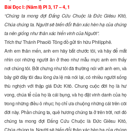
Bài Ðọc I: (Năm II) Pl 3, 17 – 4, 1
“Chúng ta mong đợi Ðấng Cứu Chuộc là Ðức Giêsu Kitô,
Chúa chúng ta. Người sẽ biến đổi thân xác hèn hạ của chúng
ta nên giống như thân xác hiển vinh của Người”.
Trích thư Thánh Phaolô Tông đồ gửi tín hữu Philípphê.
Anh em thân mến, anh em hãy bắt chước tôi, và hãy để mắt
nhìn coi những người ăn ở theo như mẫu mực anh em thấy
nơi chúng tôi. Bởi chưng như tôi đã thường nói với anh em, và
bây giờ đây tôi đau lòng ứa lệ mà nói lại, có nhiều người sống
thù nghịch với thập giá Ðức Kitô. Chung cuộc đời họ là hư
vong, chúa tể của họ là cái bụng, và họ đặt vinh danh của họ
trong những điều ô nhục; họ chỉ ưa chuộng những cái trên cõi
đời này. Phần chúng ta, quê hương chúng ta ở trên trời, nơi đó
chúng ta mong đợi Ðấng Cứu Chuộc là Ðức Giêsu Kitô,
Chúa chúng ta, Người sẽ biến đổi thân xác hèn hạ của chúng