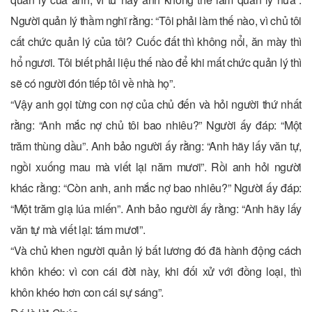
Người quản lý thầm nghĩ rằng: “Tôi phải làm thế nào, vì chủ tôi
cất chức quản lý của tôi? Cuốc đất thì không nổi, ăn mày thì
hổ ngươi. Tôi biết phải liệu thế nào để khi mất chức quản lý thì
sẽ có người đón tiếp tôi về nhà họ”.
“Vậy anh gọi từng con nợ của chủ đến và hỏi người thứ nhất
rằng: “Anh mắc nợ chủ tôi bao nhiêu?” Người ấy đáp: “Một
trăm thùng dầu”. Anh bảo người ấy rằng: “Anh hãy lấy văn tự,
ngồi xuống mau mà viết lại năm mươi”. Rồi anh hỏi người
khác rằng: “Còn anh, anh mắc nợ bao nhiêu?” Người ấy đáp:
“Một trăm giạ lúa miến”. Anh bảo người ấy rằng: “Anh hãy lấy
văn tự mà viết lại: tám mươi”.
“Và chủ khen người quản lý bất lương đó đã hành động cách
khôn khéo: vì con cái đời này, khi đối xử với đồng loại, thì
khôn khéo hơn con cái sự sáng”.