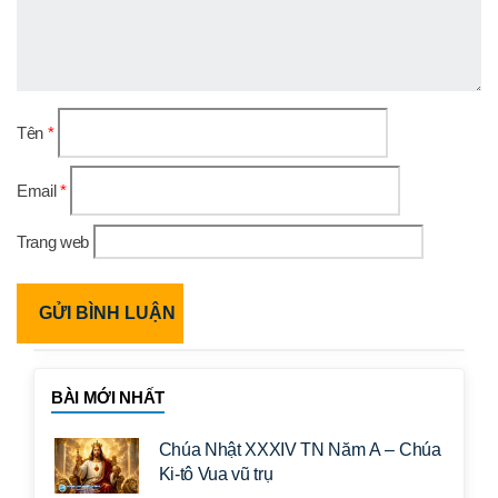
Tên
*
Email
*
Trang web
BÀI MỚI NHẤT
Chúa Nhật XXXIV TN Năm A – Chúa
Ki-tô Vua vũ trụ