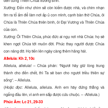
đến cùng Thiên Chúa trường sinh.
Xướng: Ðến như chim sẻ còn kiếm được nhà, và chim nhạn
tìm ra tổ ấm để làm nơi ấp ủ con mình, cạnh bàn thờ Chúa, ôi
Chúa là Thiên Chúa thiên binh, ôi Ðại Vương và Thiên Chúa
của con.
Xướng: Ôi Thiên Chúa, phúc đức ai ngụ nơi nhà Chúa: họ sẽ
khen ngợi Chúa tới muôn đời. Phúc thay người được Chúa
con nâng đỡ. Họ tiến lên ngày càng thêm hăng hái.
Alleluia: Kh 2, 10c
Alleluia, alleluia! – Chúa phán: “Ngươi hãy giữ lòng trung
thành cho đến chết, thì Ta sẽ ban cho ngươi triều thiên sự
sống”. – Alleluia.
(
Hoặc đọc
: Alleluia, alleluia. Anh em hãy đứng thẳng và
ngẩng đầu lên, vì anh em sắp được cứu chuộc. – -Alleluia.)
Phúc Âm: Lc 21, 29-33