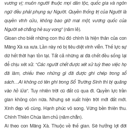
vương vị; muôn người thuộc mọi dân tộc, quốc gia và ngôn
ngữ đều phải phụng sự Người. Quyền thống trị của Người là
quyền vĩnh cửu, không bao giờ mai một, vương quốc của
Người sẽ chẳng hề suy vong
” (năm lẻ).
Gioan cho biết những con thú đó chính là hiện thân của con
Mãng Xà xa xưa. Lần này nó bị tiêu diệt vĩnh viễn. Thế lực sự
dữ hết thời hạn tồn tại. Tất cả những ai đã chết đều sống lại
để chịu xét xử. “
Các người chết được xét xử tuỳ theo việc họ
đã làm, chiếu theo những gì đã được ghi chép trong sổ
sách…Ai không có tên ghi trong Sổ Trường Sinh thì bị quăng
vào hồ lửa
”. Tuy nhiên trời cũ đất cũ qua đi. Quyền lực trần
gian không còn nữa. Nhưng sẽ xuất hiện trời mới đất mới.
Xinh đẹp vô cùng. Hạnh phúc vô song. Vững bền thiên thu.
Chính Thiên Chúa làm chủ (năm chẵn).
Ai theo con Mãng Xà. Thuộc về thế gian. Sẽ hưởng lợi đời