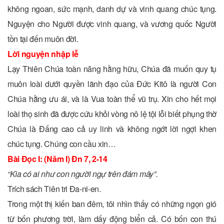
không ngoan, sức mạnh, danh dự và vinh quang chúc tụng.
Nguyện cho Người được vinh quang, và vương quốc Người
tồn tại đến muôn đời.
Lời nguyện nhập lễ
Lạy Thiên Chúa toàn năng hằng hữu, Chúa đã muốn quy tụ
muôn loài dưới quyền lãnh đạo của Ðức Kitô là người Con
Chúa hằng ưu ái, và là Vua toàn thể vũ trụ. Xin cho hết mọi
loài thọ sinh đã được cứu khỏi vòng nô lệ tội lỗi biết phụng thờ
Chúa là Ðấng cao cả uy linh và không ngớt lời ngợi khen
chúc tụng. Chúng con cầu xin…
Bài Ðọc I: (Năm I) Ðn 7, 2-14
“Kìa có ai như con người ngự trên đám mây”.
Trích sách Tiên tri Ða-ni-en.
Trong một thị kiến ban đêm, tôi nhìn thấy có những ngọn gió
từ bốn phương trời, làm dấy động biển cả. Có bốn con thú