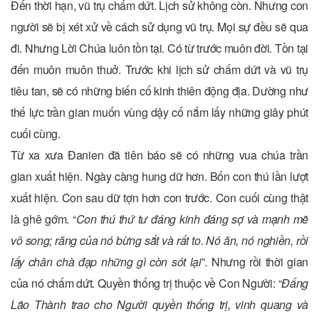
Đến thời hạn, vũ trụ chấm dứt. Lịch sử không còn. Nhưng con
người sẽ bị xét xử về cách sử dụng vũ trụ. Mọi sự đều sẽ qua
đi. Nhưng Lời Chúa luôn tồn tại. Có từ trước muôn đời. Tồn tại
đến muôn muôn thuở. Trước khi lịch sử chấm dứt và vũ trụ
tiêu tan, sẽ có những biến cố kinh thiên động địa. Dường như
thế lực trần gian muốn vùng dậy cố nắm lấy những giây phút
cuối cùng.
Từ xa xưa Đanien đã tiên báo sẽ có những vua chúa trần
gian xuất hiện. Ngày càng hung dữ hơn. Bốn con thú lần lượt
xuất hiện. Con sau dữ tợn hơn con trước. Con cuối cùng thật
là ghê gớm. “
Con thú thứ tư đáng kinh đáng sợ và mạnh mẽ
vô song; răng của nó bừng sắt và rất to. Nó ăn, nó nghiền, rồi
lấy chân chà đạp những gì còn sót lại
”. Nhưng rồi thời gian
của nó chấm dứt. Quyền thống trị thuộc về Con Người: “
Đấng
Lão Thành trao cho Người quyền thống trị, vinh quang và