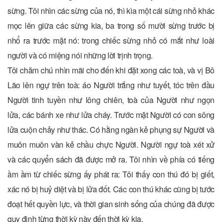
sừng. Tôi nhìn các sừng của nó, thì kìa một cái sừng nhỏ khác
mọc lên giữa các sừng kia, ba trong số mười sừng trước bị
nhổ ra trước mặt nó: trong chiếc sừng nhỏ có mắt như loài
người và có miệng nói những lời trịnh trọng.
Tôi chăm chú nhìn mãi cho đến khi đặt xong các toà, và vị Bô
Lão lên ngự trên toà: áo Người trắng như tuyết, tóc trên đầu
Người tinh tuyền như lông chiên, toà của Người như ngọn
lửa, các bánh xe như lửa cháy. Trước mặt Người có con sông
lửa cuộn chảy như thác. Có hằng ngàn kẻ phụng sự Người và
muôn muôn vàn kẻ chầu chực Người. Người ngự toà xét xử
và các quyển sách đã được mở ra. Tôi nhìn về phía có tiếng
ầm ầm từ chiếc sừng ấy phát ra: Tôi thấy con thú đó bị giết,
xác nó bị huỷ diệt và bị lửa đốt. Các con thú khác cũng bị tước
đoạt hết quyền lực, và thời gian sinh sống của chúng đã được
quy định từng thời kỳ này đến thời kỳ kia.