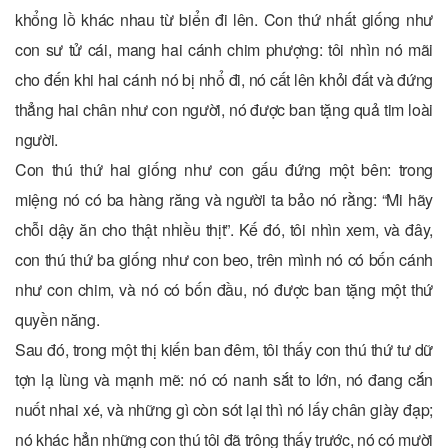
khổng lồ khác nhau từ biển đi lên. Con thứ nhất giống như
con sư tử cái, mang hai cánh chim phượng: tôi nhìn nó mãi
cho đến khi hai cánh nó bị nhổ đi, nó cất lên khỏi đất và đứng
thẳng hai chân như con người, nó được ban tặng quả tim loài
người.
Con thú thứ hai giống như con gấu đứng một bên: trong
miệng nó có ba hàng răng và người ta bảo nó rằng: “Mi hãy
chỗi dậy ăn cho thật nhiều thịt”. Kế đó, tôi nhìn xem, và đây,
con thú thứ ba giống như con beo, trên mình nó có bốn cánh
như con chim, và nó có bốn đầu, nó được ban tặng một thứ
quyền năng.
Sau đó, trong một thị kiến ban đêm, tôi thấy con thú thứ tư dữ
tợn lạ lùng và mạnh mẽ: nó có nanh sắt to lớn, nó đang cắn
nuốt nhai xé, và những gì còn sót lại thì nó lấy chân giày đạp;
nó khác hẳn những con thú tôi đã trông thấy trước, nó có mười