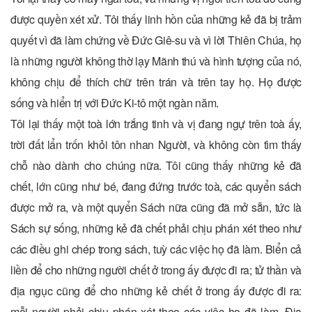
được quyền xét xử. Tôi thấy linh hồn của những kẻ đã bị trảm
quyết vì đã làm chứng về Ðức Giê-su và vì lời Thiên Chúa, họ
là những người không thờ lạy Mãnh thú và hình tượng của nó,
không chịu để thích chữ trên trán và trên tay họ. Họ được
sống và hiển trị với Ðức Ki-tô một ngàn năm.
Tôi lại thấy một toà lớn trắng tinh và vị đang ngự trên toà ấy,
trời đất lẩn trốn khỏi tôn nhan Người, và không còn tìm thấy
chỗ nào dành cho chúng nữa. Tôi cũng thấy những kẻ đã
chết, lớn cũng như bé, đang đứng trước toà, các quyển sách
được mở ra, và một quyển Sách nữa cũng đã mở sẵn, tức là
Sách sự sống, những kẻ đã chết phải chịu phán xét theo như
các điều ghi chép trong sách, tuỳ các việc họ đã làm. Biển cả
liền để cho những người chết ở trong ấy được đi ra; tử thần và
địa ngục cũng để cho những kẻ chết ở trong ấy được đi ra:
mỗi người phải chịu phán xét theo các việc họ đã làm. Ðịa