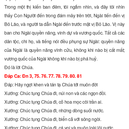
Trong một thị kiến ban đêm, tôi ngắm nhìn, và đây tôi nhìn
thấy Con Người đến trong đám mây trên trời, Ngài tiến đến vị
Bô Lão, và người ta dẫn Ngài đến trước mặt vị Bô Lão. Vị này
ban cho Ngài quyền năng, vinh dự và vương quốc. Tất cả các
dân tộc, chi họ, và tiếng nói đều phụng sự Ngài: quyền năng
của Ngài là quyền năng vĩnh cửu, không khi nào bị cất mất;
vương quốc của Ngài không khi nào bị phá huỷ.
Ðó là lời Chúa.
Ðáp Ca: Ðn 3, 75. 76. 77. 78. 79. 80. 81
Ðáp: Hãy ngợi khen và tán tạ Chúa tới muôn đời
Xướng: Chúc tụng Chúa đi, núi non và các ngọn đồi.
Xướng: Chúc tụng Chúa đi, cỏ hoa mọc cõi trần ai.
Xướng: Chúc tụng Chúa đi, những dòng suối nước.
Xướng: Chúc tụng Chúa đi, biển cả với sông ngòi.
Xướng: Chúc tụng Chúa đi, cá voi và muôn loài lội nước.