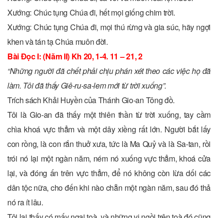
Xướng: Chúc tụng Chúa đi, hết mọi giống chim trời.
Xướng: Chúc tụng Chúa đi, mọi thú rừng và gia súc, hãy ngợi
khen và tán tạ Chúa muôn đời.
Bài Ðọc I: (Năm II) Kh 20, 1-4. 11 – 21, 2
“Những người đã chết phải chịu phán xét theo các việc họ đã
làm. Tôi đã thấy Giê-ru-sa-lem mới từ trời xuống”.
Trích sách Khải Huyền của Thánh Gio-an Tông đồ.
Tôi là Gio-an đã thấy một thiên thần từ trời xuống, tay cầm
chìa khoá vực thẳm và một dây xiềng rất lớn. Người bắt lấy
con rồng, là con rắn thuở xưa, tức là Ma Quỷ và là Sa-tan, rồi
trói nó lại một ngàn năm, ném nó xuống vực thẳm, khoá cửa
lại, và đóng ấn trên vực thẳm, để nó không còn lừa dối các
dân tộc nữa, cho đến khi nào chẵn một ngàn năm, sau đó thả
nó ra ít lâu.
Tôi lại thấy có mấy ngai toà, và những vị ngồi trên toà đó cũng