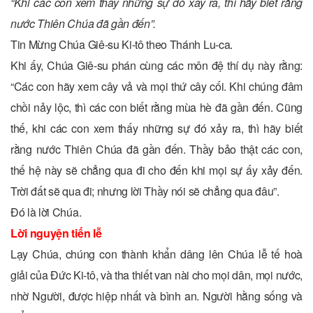
“Khi các con xem thấy những sự đó xảy ra, thì hãy biết rằng
nước Thiên Chúa đã gần đến”.
Tin Mừng Chúa Giê-su Ki-tô theo Thánh Lu-ca.
Khi ấy, Chúa Giê-su phán cùng các môn đệ thí dụ này rằng:
“Các con hãy xem cây vả và mọi thứ cây cối. Khi chúng đâm
chồi nảy lộc, thì các con biết rằng mùa hè đã gần đến. Cũng
thế, khi các con xem thấy những sự đó xảy ra, thì hãy biết
rằng nước Thiên Chúa đã gần đến. Thầy bảo thật các con,
thế hệ này sẽ chẳng qua đi cho đến khi mọi sự ấy xảy đến.
Trời đất sẽ qua đi; nhưng lời Thầy nói sẽ chẳng qua đâu”.
Ðó là lời Chúa.
Lời nguyện tiến lễ
Lạy Chúa, chúng con thành khẩn dâng lên Chúa lễ tế hoà
giải của Ðức Ki-tô, và tha thiết van nài cho mọi dân, mọi nước,
nhờ Người, được hiệp nhất và bình an. Người hằng sống và