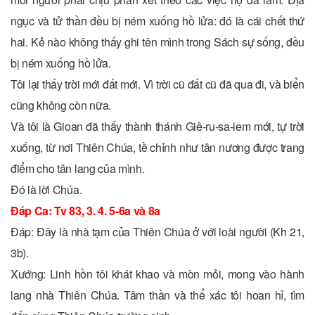
ngục và tử thần đều bị ném xuống hồ lửa: đó là cái chết thứ
hai. Kẻ nào không thấy ghi tên mình trong Sách sự sống, đều
bị ném xuống hồ lửa.
Tôi lại thấy trời mới đất mới. Vì trời cũ đất cũ đã qua đi, và biển
cũng không còn nữa.
Và tôi là Gioan đã thấy thành thánh Giê-ru-sa-lem mới, tự trời
xuống, từ nơi Thiên Chúa, tề chỉnh như tân nương được trang
điểm cho tân lang của mình.
Ðó là lời Chúa.
Ðáp Ca: Tv 83, 3. 4. 5-6a và 8a
Ðáp: Ðây là nhà tạm của Thiên Chúa ở với loài người (Kh 21,
3b).
Xướng: Linh hồn tôi khát khao và mòn mỏi, mong vào hành
lang nhà Thiên Chúa. Tâm thần và thể xác tôi hoan hỉ, tìm