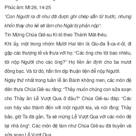
Phúc âm: Mt 26, 14-25
“Con Người ra đi như đã được ghi chép sẵn từ trước, nhưng
khốn thay cho kẻ sẽ làm cho Ngài bị phản nộp”.
Tin Mừng Chúa Giê-su Ki-tô theo Thánh Mát-thêu.
Khi ấy, một trong nhóm Mười Hai tên là Giu-đa Ít-ca-ri-ốt, đi
gặp các thượng tế và thưa với họ: “Các ông cho tôi bao nhiêu,
tôi nộp Người cho các ông?” Họ liền ấn định cho ba mươi
đồng bạc. Và từ đó, hắn tìm dịp thuận tiện để nộp Người.
Ngày thứ nhất trong tuần lễ ăn Bánh không men, các môn đệ
đến thưa Chúa Giê-su rằng: “Thầy muốn chúng con sửa soạn
cho Thầy ăn Lễ Vượt Qua ở đâu?” Chúa Giê-su đáp: “Các
con hãy vào thành đến với một người kia, và nói rằng: Thầy
bảo, giờ Ta đã gần, Ta sẽ mừng Lễ Vượt Qua với các môn đệ
tại nhà ông”. Các môn đệ làm như Chúa Giê-su đã truyền và
sửa soạn Lễ Vượt Qua.