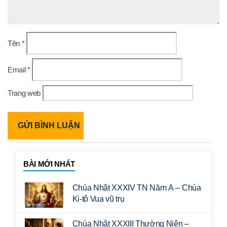
Tên
*
Email
*
Trang web
BÀI MỚI NHẤT
Chúa Nhật XXXIV TN Năm A – Chúa
Ki-tô Vua vũ trụ
Chúa Nhật XXXIII Thường Niên –