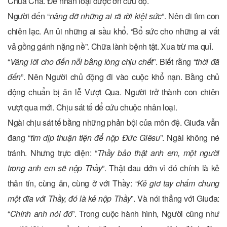
Chúa Cha. Để nhân loại được ơn cứu độ.
Người đến “
nâng đỡ những ai rã rời kiệt sức
”. Nên đi tìm con
chiên lạc. An ủi những ai sầu khổ. “Bổ sức cho những ai vất
vả gồng gánh nặng nề”. Chữa lành bệnh tật. Xua trừ ma quỉ.
“
Vâng lời cho đến nỗi bằng lòng chịu chết
”. Biết rằng “
thời đã
đến
”. Nên Người chủ động đi vào cuộc khổ nạn. Bằng chủ
động chuẩn bị ăn lễ Vượt Qua. Người trở thành con chiên
vượt qua mới. Chịu sát tế để cứu chuộc nhân loại.
Ngài chịu sát tế bằng những phản bội của môn đệ. Giuđa vẫn
đang “
tìm dịp thuận tiện để nộp Đức Giêsu
”. Ngài không né
tránh. Nhưng trực diện: “
Thầy bảo thật anh em, một người
trong anh em sẽ nộp Thầy
”. Thật đau đớn vì đó chính là kẻ
thân tín, cùng ăn, cùng ở với Thầy: “
Kẻ giơ tay chấm chung
một đĩa với Thầy, đó là kẻ nộp Thầy
”. Và nói thẳng với Giuđa:
“
Chính anh nói đó
”. Trong cuộc hành hình, Người cũng như