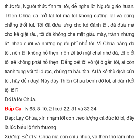
thức tôi, Người thức tỉnh tai tôi, để nghe lời Người giáo huấn.
Thiên Chúa đã mở tai tôi mà tôi không cưỡng lại và cũng
chẳng thối lui. Tôi đã đưa lưng cho kẻ đánh tôi, đã đưa má
cho kẻ giật râu, tôi đã không che mặt giấu mày, tránh những
lời nhạo cười và những người phỉ nhổ tôi. Vì Chúa nâng đỡ
tôi, nên tôi không hổ thẹn: nên tôi trơ mặt chai như đá, tôi biết
tôi sẽ không phải hổ thẹn. Ðấng xét tôi vô tội ở gần tôi, ai còn
tranh tụng với tôi được, chúng ta hầu tòa. Ai là kẻ thù địch của
tôi, hãy đến đây! Này đây Thiên Chúa bênh đỡ tôi, ai dám kết
tội tôi?
Ðó là lời Chúa.
Ðáp Ca
: Tv 68, 8-10. 21bcd-22. 31 và 33-34
Ðáp: Lạy Chúa, xin nhậm lời con theo lượng cả đức từ bi, đây
là lúc biểu lộ tình thương
Xướng: Sở dĩ vì Chúa mà con chịu nhục, và thẹn thò làm nhơ