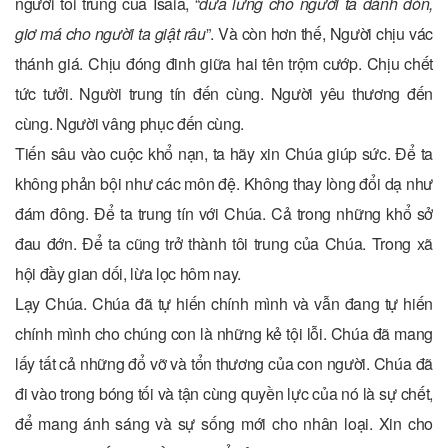
người tôi trung của Isaia, “
đưa lưng cho người ta đánh đòn,
giơ má cho người ta giật râu
”. Và còn hơn thế, Người chịu vác
thánh giá. Chịu đóng đinh giữa hai tên trộm cướp. Chịu chết
tức tưởi. Người trung tín đến cùng. Người yêu thương đến
cùng. Người vâng phục đến cùng.
Tiến sâu vào cuộc khổ nạn, ta hãy xin Chúa giúp sức. Để ta
không phản bội như các môn đệ. Không thay lòng đổi dạ như
đám đông. Để ta trung tín với Chúa. Cả trong những khổ sở
đau đớn. Để ta cũng trở thành tôi trung của Chúa. Trong xã
hội đầy gian dối, lừa lọc hôm nay.
Lạy Chúa. Chúa đã tự hiến chính mình và vẫn đang tự hiến
chính mình cho chúng con là những kẻ tội lỗi. Chúa đã mang
lấy tất cả những đổ vỡ và tổn thương của con người. Chúa đã
đi vào trong bóng tối và tận cùng quyền lực của nó là sự chết,
để mang ánh sáng và sự sống mới cho nhân loại. Xin cho