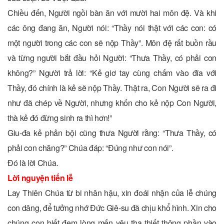
Chiều đến, Người ngồi bàn ăn với mười hai môn đệ. Và khi
các ông đang ăn, Người nói: “Thầy nói thật với các con: có
một người trong các con sẽ nộp Thầy”. Môn đệ rất buồn rầu
và từng người bắt đầu hỏi Người: “Thưa Thầy, có phải con
không?” Người trả lời: “Kẻ giơ tay cùng chấm vào đĩa với
Thầy, đó chính là kẻ sẽ nộp Thầy. Thật ra, Con Người sẽ ra đi
như đã chép về Người, nhưng khốn cho kẻ nộp Con Người,
thà kẻ đó đừng sinh ra thì hơn!”
Giu-đa kẻ phản bội cũng thưa Người rằng: “Thưa Thầy, có
phải con chăng?” Chúa đáp: “Ðúng như con nói”.
Ðó là lời Chúa.
Lời nguyện tiến lễ
Lay Thiên Chúa từ bi nhân hậu, xin đoái nhận của lễ chúng
con dâng, để tưởng nhớ Ðức Giê-su đã chịu khổ hình. Xin cho
chúng con biết đem lòng mến yêu tha thiết thông phần vào