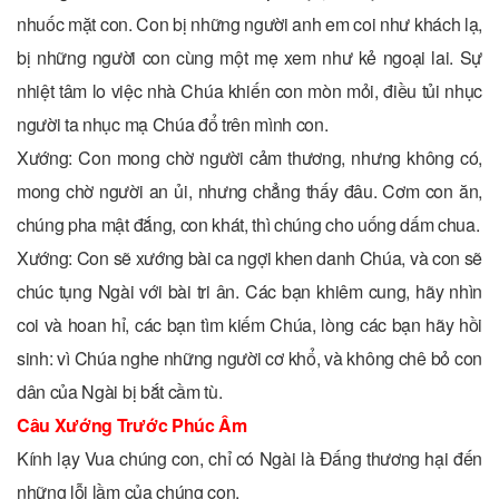
nhuốc mặt con. Con bị những người anh em coi như khách lạ,
bị những người con cùng một mẹ xem như kẻ ngoại lai. Sự
nhiệt tâm lo việc nhà Chúa khiến con mòn mỏi, điều tủi nhục
người ta nhục mạ Chúa đổ trên mình con.
Xướng: Con mong chờ người cảm thương, nhưng không có,
mong chờ người an ủi, nhưng chẳng thấy đâu. Cơm con ăn,
chúng pha mật đắng, con khát, thì chúng cho uống dấm chua.
Xướng: Con sẽ xướng bài ca ngợi khen danh Chúa, và con sẽ
chúc tụng Ngài với bài tri ân. Các bạn khiêm cung, hãy nhìn
coi và hoan hỉ, các bạn tìm kiếm Chúa, lòng các bạn hãy hồi
sinh: vì Chúa nghe những người cơ khổ, và không chê bỏ con
dân của Ngài bị bắt cầm tù.
Câu Xướng Trước Phúc Âm
Kính lạy Vua chúng con, chỉ có Ngài là Ðấng thương hại đến
những lỗi lầm của chúng con.