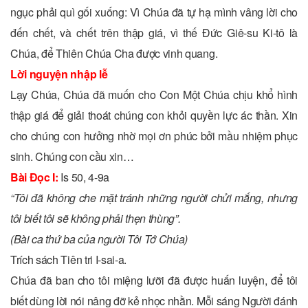
ngục phải quì gối xuống: Vì Chúa đã tự hạ mình vâng lời cho
đến chết, và chết trên thập giá, vì thế Đức Giê-su Ki-tô là
Chúa, để Thiên Chúa Cha được vinh quang.
Lời nguyện nhập lễ
Lạy Chúa, Chúa đã muốn cho Con Một Chúa chịu khổ hình
thập giá để giải thoát chúng con khỏi quyền lực ác thần. Xin
cho chúng con hưởng nhờ mọi ơn phúc bởi mầu nhiệm phục
sinh. Chúng con cầu xin…
Bài Ðọc I:
Is 50, 4-9a
“Tôi đã không che mặt tránh những người chửi mắng, nhưng
tôi biết tôi sẽ không phải thẹn thùng”.
(Bài ca thứ ba của người Tôi Tớ Chúa)
Trích sách Tiên tri I-sai-a.
Chúa đã ban cho tôi miệng lưỡi đã được huấn luyện, để tôi
biết dùng lời nói nâng đỡ kẻ nhọc nhằn. Mỗi sáng Người đánh