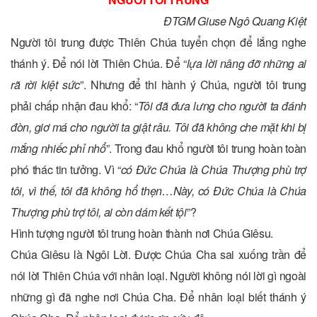
ĐTGM Giuse Ngô Quang Kiệt
Người tôi trung được Thiên Chúa tuyển chọn để lắng nghe
thánh ý. Để nói lời Thiên Chúa. Để “
lựa lời nâng đỡ những ai
rã rời kiệt sức
”. Nhưng để thi hành ý Chúa, người tôi trung
phải chấp nhận đau khổ: “
Tôi đã đưa lưng cho người ta đánh
đòn, giơ má cho người ta giật râu. Tôi đã không che mặt khi bị
mắng nhiếc phỉ nhổ
”. Trong đau khổ người tôi trung hoàn toàn
phó thác tin tưởng. Vì “
có Đức Chúa là Chúa Thượng phù trợ
tôi, vì thế, tôi đã không hổ thẹn…Này, có Đức Chúa là Chúa
Thượng phù trợ tôi, ai còn dám kết tội
”?
Hình tượng người tôi trung hoàn thành nơi Chúa Giêsu.
Chúa Giêsu là Ngôi Lời. Được Chúa Cha sai xuống trần để
nói lời Thiên Chúa với nhân loại. Người không nói lời gì ngoài
những gì đã nghe nơi Chúa Cha. Để nhân loại biết thánh ý