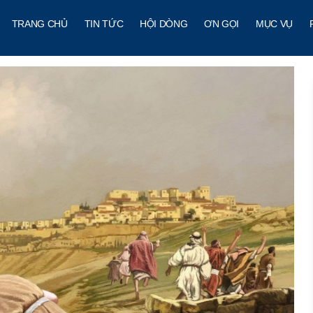
TRANG CHỦ
TIN TỨC
HỘI DÒNG
ƠN GỌI
MỤC VỤ