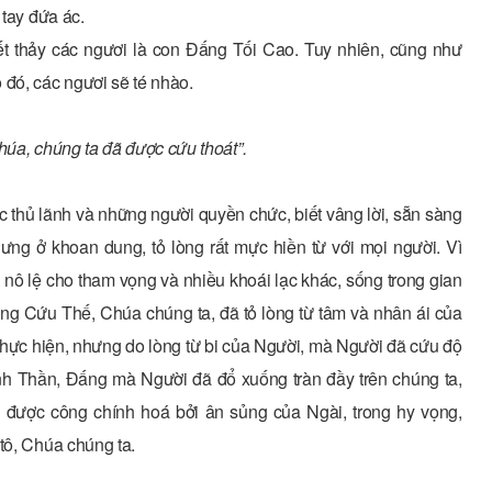
 tay đứa ác.
ết thảy các ngươi là con Ðấng Tối Cao. Tuy nhiên, cũng như
 đó, các ngươi sẽ té nhào.
húa, chúng ta đã được cứu thoát”.
 thủ lãnh và những người quyền chức, biết vâng lời, sẵn sàng
ưng ở khoan dung, tỏ lòng rất mực hiền từ với mọi người. Vì
 nô lệ cho tham vọng và nhiều khoái lạc khác, sống trong gian
ng Cứu Thế, Chúa chúng ta, đã tỏ lòng từ tâm và nhân ái của
thực hiện, nhưng do lòng từ bi của Người, mà Người đã cứu độ
nh Thần, Ðấng mà Người đã đổ xuống tràn đầy trên chúng ta,
 được công chính hoá bởi ân sủng của Ngài, trong hy vọng,
tô, Chúa chúng ta.