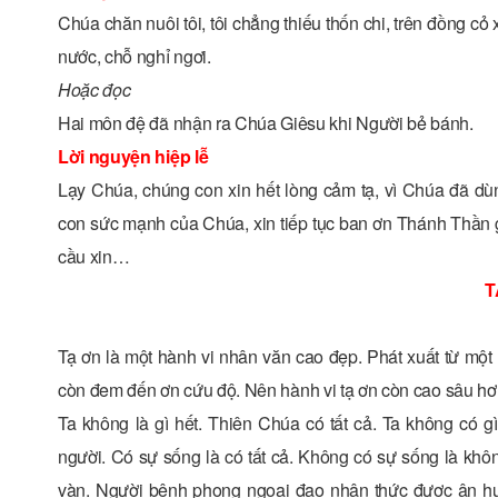
Chúa chăn nuôi tôi, tôi chẳng thiếu thốn chi, trên đồng cỏ
nước, chỗ nghỉ ngơi.
Hoặc đọc
Hai môn đệ đã nhận ra Chúa Giêsu khi Người bẻ bánh.
Lời nguyện hiệp lễ
Lạy Chúa, chúng con xin hết lòng cảm tạ, vì Chúa đã dù
con sức mạnh của Chúa, xin tiếp tục ban ơn Thánh Thần 
cầu xin…
T
Tạ ơn là một hành vi nhân văn cao đẹp. Phát xuất từ một
còn đem đến ơn cứu độ. Nên hành vi tạ ơn còn cao sâu hơn 
Ta không là gì hết. Thiên Chúa có tất cả. Ta không có 
người. Có sự sống là có tất cả. Không có sự sống là khôn
vàn. Người bệnh phong ngoại đạo nhận thức được ân huệ