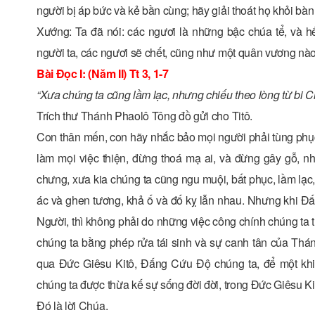
người bị áp bức và kẻ bần cùng; hãy giải thoát họ khỏi bàn
Xướng: Ta đã nói: các ngươi là những bậc chúa tể, và h
người ta, các ngươi sẽ chết, cũng như một quân vương nào
Bài Ðọc I: (Năm II) Tt 3, 1-7
“Xưa chúng ta cũng lầm lạc, nhưng chiếu theo lòng từ bi C
Trích thư Thánh Phaolô Tông đồ gửi cho Titô.
Con thân mến, con hãy nhắc bảo mọi người phải tùng phục
làm mọi việc thiện, đừng thoá mạ ai, và đừng gây gỗ, nh
chưng, xưa kia chúng ta cũng ngu muội, bất phục, lầm lạc,
ác và ghen tương, khả ố và đố kỵ lẫn nhau. Nhưng khi Ðấ
Người, thì không phải do những việc công chính chúng ta 
chúng ta bằng phép rửa tái sinh và sự canh tân của Thá
qua Ðức Giêsu Kitô, Ðấng Cứu Ðộ chúng ta, để một khi
chúng ta được thừa kế sự sống đời đời, trong Ðức Giêsu Ki
Ðó là lời Chúa.