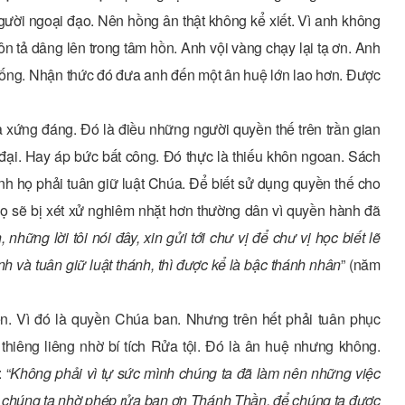
gười ngoại đạo. Nên hồng ân thật không kể xiết. Vì anh không
n tả dâng lên trong tâm hồn. Anh vội vàng chạy lại tạ ơn. Anh
ống. Nhận thức đó đưa anh đến một ân huệ lớn lao hơn. Được
 xứng đáng. Đó là điều những người quyền thế trên trần gian
đại. Hay áp bức bất công. Đó thực là thiếu khôn ngoan. Sách
 họ phải tuân giữ luật Chúa. Để biết sử dụng quyền thế cho
họ sẽ bị xét xử nghiêm nhặt hơn thường dân vì quyền hành đã
hững lời tôi nói đây, xin gửi tới chư vị để chư vị học biết lẽ
h và tuân giữ luật thánh, thì được kể là bậc thánh nhân
” (năm
n. Vì đó là quyền Chúa ban. Nhưng trên hết phải tuân phục
hiêng liêng nhờ bí tích Rửa tội. Đó là ân huệ nhưng không.
 “
Không phải vì tự sức mình chúng ta đã làm nên những việc
u chúng ta nhờ phép rửa ban ơn Thánh Thần, để chúng ta được