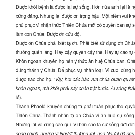
Được khỏi bệnh là được lại sự sống. Hơn nữa anh lại là n
xứng đáng. Nhưng lại được ơn trọng hậu. Một niềm vui khô
phủ phục vì nhận thức Thiên Chúa mới có quyền ban sự s
làm con Chúa. Được ơn cứu độ.
Được ơn Chúa phải biết tạ ơn. Phải biết sử dụng ơn Chúa
thường quên lãng. Hay cậy quyền cậy thế. Hay tự cao tự 
Khôn ngoan khuyên họ nên ý thức ân huệ Chúa ban. Chính
đúng thánh ý Chúa. Để phục vụ nhân loại. Vì cuối cùng 
được trao cho họ. “
Vậy, hỡi các bậc vua chúa quan quyền, n
khôn ngoan, mà khỏi phải sẩy chân trật bước. Ai sống thán
lẻ).
Thánh Phaolô khuyên chúng ta phải tuân phục thế quyề
Thiên Chúa. Thánh nhân tạ ơn Chúa vì ân huệ sự sống t
Nhưng lại vô cùng cao quí. Vì ban cho ta sự sống đời đời:
công chính, nhưng vì Người thương xót, nên Người đã cứ