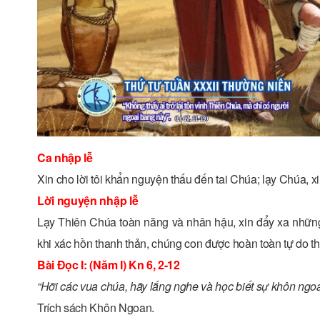
Ca nhập lễ
Xin cho lời tôi khẩn nguyện thấu đến tai Chúa; lạy Chúa, xi
Lời nguyện nhập lễ
Lạy Thiên Chúa toàn năng và nhân hậu, xin đẩy xa những
khi xác hồn thanh thản, chúng con được hoàn toàn tự do 
Bài Ðọc I: (Năm I) Kn 6, 2-12
“Hỡi các vua chúa, hãy lắng nghe và học biết sự khôn ngoa
Trích sách Khôn Ngoan.