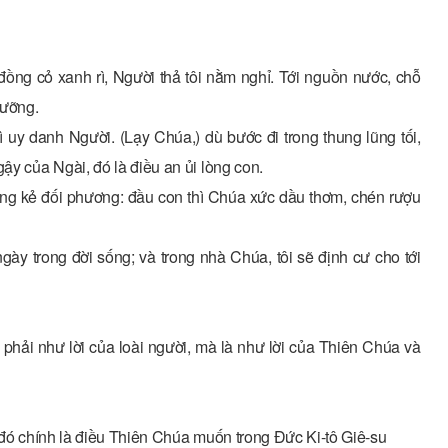
 đồng cỏ xanh rì, Người thả tôi nằm nghỉ. Tới nguồn nước, chỗ
dưỡng.
 uy danh Người. (Lạy Chúa,) dù bước đi trong thung lũng tối,
ậy của Ngài, đó là điều an ủi lòng con.
g kẻ đối phương: đầu con thì Chúa xức dầu thơm, chén rượu
ày trong đời sống; và trong nhà Chúa, tôi sẽ định cư cho tới
 phải như lời của loài người, mà là như lời của Thiên Chúa và
, đó chính là điều Thiên Chúa muốn trong Đức Ki-tô Giê-su