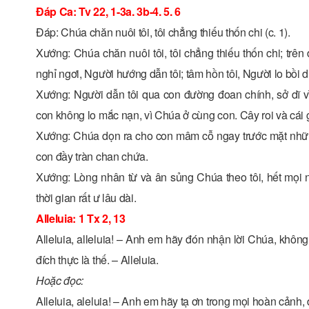
Ðáp Ca: Tv 22, 1-3a. 3b-4. 5. 6
Ðáp: Chúa chăn nuôi tôi, tôi chẳng thiếu thốn chi (c. 1).
Xướng: Chúa chăn nuôi tôi, tôi chẳng thiếu thốn chi; trên
nghỉ ngơi, Người hướng dẫn tôi; tâm hồn tôi, Người lo bồi 
Xướng: Người dẫn tôi qua con đường đoan chính, sở dĩ vì
con không lo mắc nạn, vì Chúa ở cùng con. Cây roi và cái g
Xướng: Chúa dọn ra cho con mâm cỗ ngay trước mặt nhữn
con đầy tràn chan chứa.
Xướng: Lòng nhân từ và ân sủng Chúa theo tôi, hết mọi ng
thời gian rất ư lâu dài.
Alleluia: 1 Tx 2, 13
Alleluia, alleluia! – Anh em hãy đón nhận lời Chúa, không
đích thực là thế. – Alleluia.
Hoặc đọc:
Alleluia, aleluia! – Anh em hãy tạ ơn trong mọi hoàn cảnh