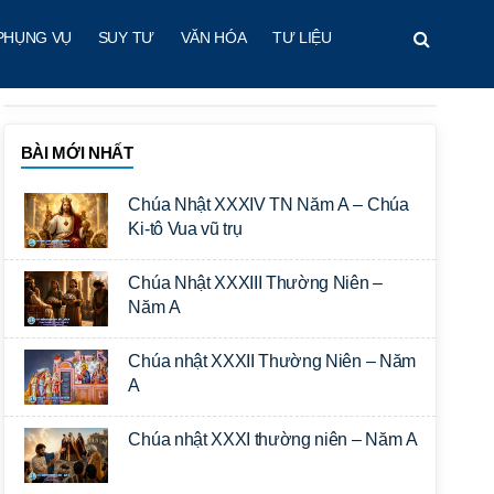
PHỤNG VỤ
SUY TƯ
VĂN HÓA
TƯ LIỆU
BÀI MỚI NHẤT
Chúa Nhật XXXIV TN Năm A – Chúa
Ki-tô Vua vũ trụ
Chúa Nhật XXXIII Thường Niên –
Năm A
Chúa nhật XXXII Thường Niên – Năm
A
Chúa nhật XXXI thường niên – Năm A