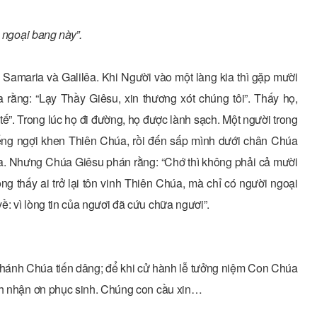
i ngoại bang này”.
 Samaria và Galilêa. Khi Người vào một làng kia thì gặp mười
 rằng: “Lạy Thầy Giêsu, xin thương xót chúng tôi”. Thấy họ,
 tế”. Trong lúc họ đi đường, họ được lành sạch. Một người trong
 tiếng ngợi khen Thiên Chúa, rồi đến sấp mình dưới chân Chúa
ia. Nhưng Chúa Giêsu phán rằng: “Chớ thì không phải cả mười
 thấy ai trở lại tôn vinh Thiên Chúa, mà chỉ có người ngoại
: vì lòng tin của ngươi đã cứu chữa ngươi”.
Thánh Chúa tiến dâng; để khi cử hành lễ tưởng niệm Con Chúa
ãnh nhận ơn phục sinh. Chúng con cầu xin…