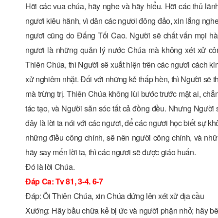
Hỡi các vua chúa, hãy nghe và hãy hiểu. Hỡi các thủ lãnh
ngươi kiêu hãnh, vì dân các ngươi đông đảo, xin lắng ngh
ngươi cũng do Ðấng Tối Cao. Người sẽ chất vấn mọi hà
ngươi là những quản lý nước Chúa mà không xét xử côn
Thiên Chúa, thì Người sẽ xuất hiện trên các ngươi cách k
xử nghiêm nhặt. Ðối với những kẻ thấp hèn, thì Người sẽ 
mà trừng trị. Thiên Chúa không lùi bước trước mặt ai, ch
tác tạo, và Người săn sóc tất cả đồng đều. Nhưng Người 
đây là lời ta nói với các ngươi, để các ngươi học biết sự 
những điều công chính, sẽ nên người công chính, và những
hãy say mến lời ta, thì các ngươi sẽ được giáo huấn.
Ðó là lời Chúa.
Ðáp Ca: Tv 81, 3-4. 6-7
Ðáp: Ôi Thiên Chúa, xin Chúa đứng lên xét xử địa cầu
Xướng: Hãy bầu chữa kẻ bị ức và người phận nhỏ; hãy bê