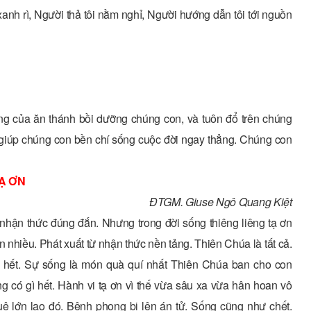
 xanh rì, Người thả tôi nằm nghỉ, Người hướng dẫn tôi tới nguồn
ng của ăn thánh bồi dưỡng chúng con, và tuôn đổ trên chúng
giúp chúng con bền chí sống cuộc đời ngay thẳng. Chúng con
Ạ ƠN
ĐTGM. Giuse Ngô Quang Kiệt
 nhận thức đúng đắn. Nhưng trong đời sống thiêng liêng tạ ơn
nhiều. Phát xuất từ nhận thức nền tảng. Thiên Chúa là tất cả.
gì hết. Sự sống là món quà quí nhất Thiên Chúa ban cho con
g có gì hết. Hành vi tạ ơn vì thế vừa sâu xa vừa hân hoan vô
 lớn lao đó. Bệnh phong bị lên án tử. Sống cũng như chết.