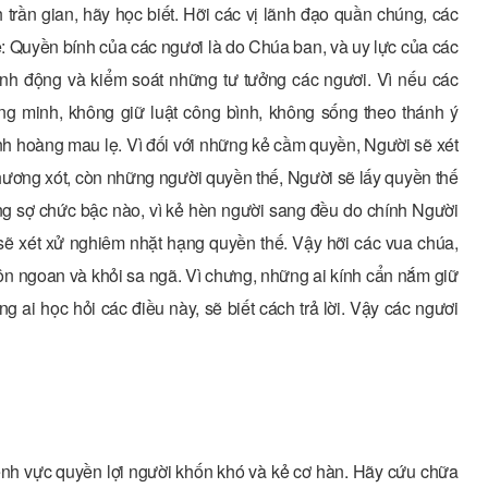
 trần gian, hãy học biết. Hỡi các vị lãnh đạo quần chúng, các
e: Quyền bính của các ngươi là do Chúa ban, và uy lực của các
nh động và kiểm soát những tư tưởng các ngươi. Vì nếu các
g minh, không giữ luật công bình, không sống theo thánh ý
inh hoàng mau lẹ. Vì đối với những kẻ cầm quyền, Người sẽ xét
thương xót, còn những người quyền thế, Người sẽ lấy quyền thế
ẳng sợ chức bậc nào, vì kẻ hèn người sang đều do chính Người
sẽ xét xử nghiêm nhặt hạng quyền thế. Vậy hỡi các vua chúa,
khôn ngoan và khỏi sa ngã. Vì chưng, những ai kính cẩn nắm giữ
 ai học hỏi các điều này, sẽ biết cách trả lời. Vậy các ngươi
nh vực quyền lợi người khốn khó và kẻ cơ hàn. Hãy cứu chữa