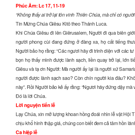
Phúc Âm: Lc 17, 11-19
“Không thấy ai trở lại tôn vinh Thiên Chúa, mà chỉ có ngườ
Tin Mừng Chúa Giêsu Kitô theo Thánh Luca.
Khi Chúa Giêsu đi lên Giêrusalem, Người đi qua biên giới
người phong cùi đang đứng ở đàng xa, họ cất tiếng thưa
Người bảo họ rằng: “Các ngươi hãy đi trình diện với các tư
bọn họ thấy mình được lành sạch, liền quay trở lại, lớn
Giêsu và tạ ơn Người: Mà người ấy lại là người xứ Samar
người được lành sạch sao? Còn chín người kia đâu? Không
này”. Rồi Người bảo kẻ ấy rằng: “Ngươi hãy đứng dậy mà về
Ðó là lời Chúa.
Lời nguyện tiến lễ
Lạy Chúa, xin mở lượng khoan hồng đoái nhìn lễ vật Hội 
chịu khổ hình thập giá, chúng con biết đem cả tâm hồn l
Ca hiệp lễ