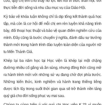
cứu, quý chị em cho thấy nỗ lực kết nối tri thức thần học với
thực tiễn đời sống và nhu cầu mục vụ của Giáo Hội.
Kỳ bảo vệ khóa luận không chỉ là dịp tổng kết thành quả học
tập, mà còn là cơ hội để mỗi chị em rèn luyện khả năng trình
bày, đối thoại học thuật và bảo vệ quan điểm nghiên cứu của
mình. Đây cũng là bước chuyển ý nghĩa, đánh dấu sự trưởng
thành mới trong hành trình đào luyện toàn diện của người nữ
tu Mến Thánh Giá.
Khép lại ba năm học tại Học viện là khép lại một chặng
đường nhiều cố gắng và ân sủng, nhưng đồng thời cũng mở
ra hành trình mới với những sứ vụ đang chờ đợi phía trước.
Những kiến thức, kinh nghiệm và hành trang thiêng liêng
được tích lũy trong suốt thời gian qua sẽ trở thành nền tảng
quý giá cho đời sống phục vụ mai sau.
Chúng ta cùng hiệp ý với quý chị Học viện K.23 vì muôn