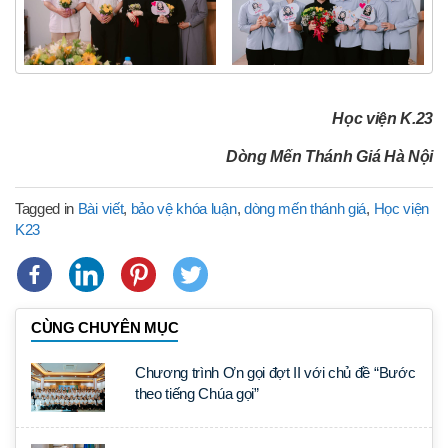
Học viện K.23
Dòng Mến Thánh Giá Hà Nội
Tagged in
Bài viết
,
bảo vệ khóa luận
,
dòng mến thánh giá
,
Học viện
K23
CÙNG CHUYÊN MỤC
Chương trình Ơn gọi đợt II với chủ đề “Bước
theo tiếng Chúa gọi”