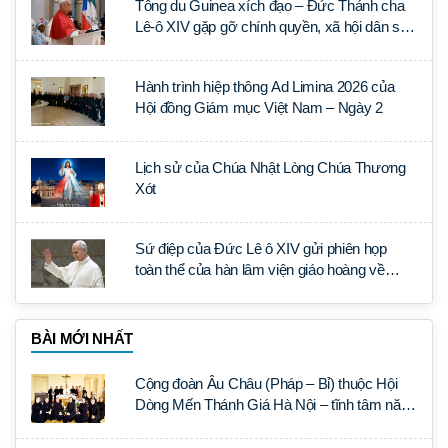
Tông du Guinea xích đạo – Đức Thánh cha
Lê-ô XIV gặp gỡ chính quyền, xã hội dân sự
và ngoại giao đoàn
Hành trình hiệp thông Ad Limina 2026 của
Hội đồng Giám mục Việt Nam – Ngày 2
Lịch sử của Chúa Nhật Lòng Chúa Thương
Xót
Sứ điệp của Đức Lê ô XIV gửi phiên họp
toàn thể của hàn lâm viện giáo hoàng về
Khoa học Xã hội ( 14 -16/4/2026)
BÀI MỚI NHẤT
Cộng đoàn Âu Châu (Pháp – Bỉ) thuộc Hội
Dòng Mến Thánh Giá Hà Nội – tĩnh tâm năm
tại Đan viện La Trappe