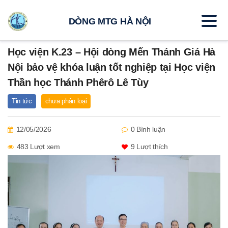
DÒNG MTG HÀ NỘI
Học viện K.23 – Hội dòng Mến Thánh Giá Hà
Nội bảo vệ khóa luận tốt nghiệp tại Học viện
Thần học Thánh Phêrô Lê Tùy
Tin tức
chưa phân loại
12/05/2026
0 Bình luận
483 Lượt xem
9
Lượt thích