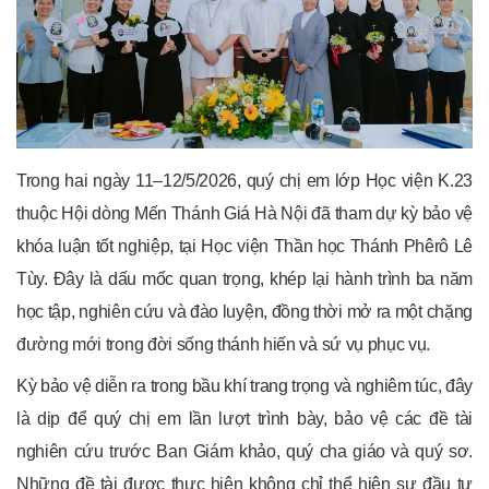
Trong hai ngày 11–12/5/2026, quý chị em lớp Học viện K.23
thuộc Hội dòng Mến Thánh Giá Hà Nội đã tham dự kỳ bảo vệ
khóa luận tốt nghiệp, tại
Học viện Thần học Thánh Phêrô Lê
Tùy
. Đây là dấu mốc quan trọng, khép lại hành trình ba năm
học tập, nghiên cứu và đào luyện, đồng thời mở ra một chặng
đường mới trong đời sống thánh hiến và sứ vụ phục vụ.
Kỳ bảo vệ diễn ra trong bầu khí trang trọng và nghiêm túc, đây
là dịp để quý chị em lần lượt trình bày, bảo vệ các đề tài
nghiên cứu trước Ban Giám khảo, quý cha giáo và quý sơ.
Những đề tài được thực hiện không chỉ thể hiện sự đầu tư