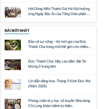
Hội Dòng Mến Thánh Giá Hà Nội hưởng
ứng Ngày Bác Ái của Tổng Giáo phận Hà
Nội
BÀI MỚI NHẤT
Bảo vệ sự sống – lời mời gọi của Đức
Thánh Cha trong một thế giới còn nhiều
đe dọa đối với sự sống
Đức Thánh Cha: Hãy can đảm đặt Tin
Mừng ở trung tâm
Lời dẫn dâng hoa -Tháng 5 Kính Đức Mẹ
(Năm 2026)
Phòng chẩn trị y học cổ truyền Nhà dòng
Chi Long khám bệnh từ thiện.