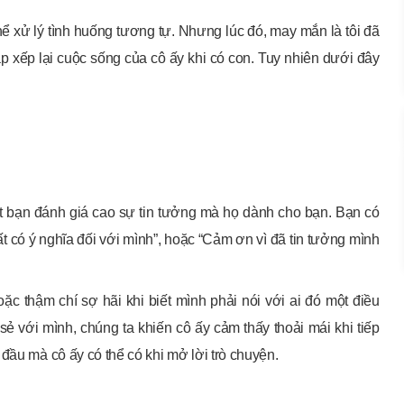
ể xử lý tình huống tương tự. Nhưng lúc đó, may mắn là tôi đã
ắp xếp lại cuộc sống của cô ấy khi có con. Tuy nhiên dưới đây
t bạn đánh giá cao sự tin tưởng mà họ dành cho bạn. Bạn có
t có ý nghĩa đối với mình”, hoặc “Cảm ơn vì đã tin tưởng mình
ặc thậm chí sợ hãi khi biết mình phải nói với ai đó một điều
ẻ với mình, chúng ta khiến cô ấy cảm thấy thoải mái khi tiếp
đầu mà cô ấy có thể có khi mở lời trò chuyện.