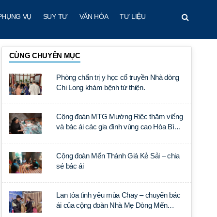
PHỤNG VỤ
SUY TƯ
VĂN HÓA
TƯ LIỆU
CÙNG CHUYÊN MỤC
Phòng chẩn trị y học cổ truyền Nhà dòng
Chi Long khám bệnh từ thiện.
Cộng đoàn MTG Mường Riệc thăm viếng
và bác ái các gia đình vùng cao Hòa Bình
trong Tuần Thánh
Cộng đoàn Mến Thánh Giá Kẻ Sải – chia
sẻ bác ái
Lan tỏa tình yêu mùa Chay – chuyến bác
ái của cộng đoàn Nhà Mẹ Dòng Mến
Thánh Giá Hà Nội tại Giáo xứ Cao Bình