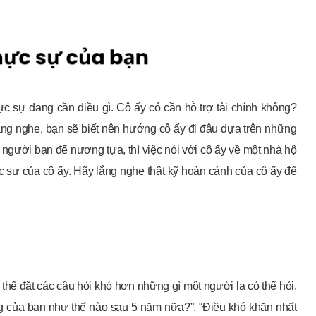
c sự đang cần điều gì. Cô ấy có cần hỗ trợ tài chính không?
ắng nghe, bạn sẽ biết nên hướng cô ấy đi đâu dựa trên những
t người bạn để nương tựa, thì việc nói với cô ấy về một nhà hộ
 sự của cô ấy. Hãy lắng nghe thật kỹ hoàn cảnh của cô ấy để
 thể đặt các câu hỏi khó hơn những gì một người lạ có thể hỏi.
g của bạn như thế nào sau 5 năm nữa?”, “Điều khó khăn nhất