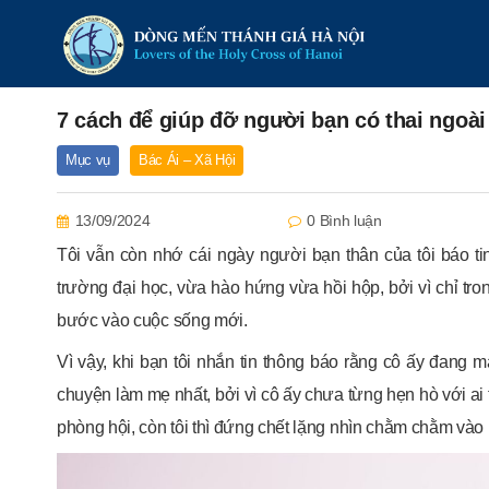
7 cách để giúp đỡ người bạn có thai ngoà
Mục vụ
Bác Ái – Xã Hội
13/09/2024
0 Bình luận
Tôi vẫn còn nhớ cái ngày người bạn thân của tôi báo ti
trường đại học, vừa hào hứng vừa hồi hộp, bởi vì chỉ tron
bước vào cuộc sống mới.
Vì vậy, khi bạn tôi nhắn tin thông báo rằng cô ấy đang ma
chuyện làm mẹ nhất, bởi vì cô ấy chưa từng hẹn hò với ai
phòng hội, còn tôi thì đứng chết lặng nhìn chằm chằm vào 