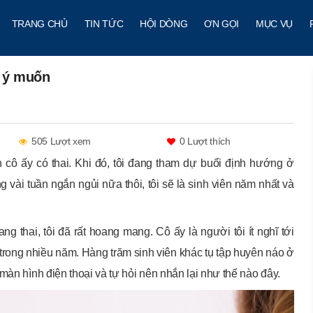
TRANG CHỦ
TIN TỨC
HỘI DÒNG
ƠN GỌI
MỤC VỤ
i ý muốn
505 Lượt xem
0
Lượt thích
n cô ấy có thai. Khi đó, tôi đang tham dự buổi định hướng ở
g vài tuần ngắn ngủi nữa thôi, tôi sẽ là sinh viên năm nhất và
ng thai, tôi đã rất hoang mang. Cô ấy là người tôi ít nghĩ tới
 trong nhiều năm. Hàng trăm sinh viên khác tụ tập huyên náo ở
màn hình điện thoại và tự hỏi nên nhắn lại như thế nào đây.