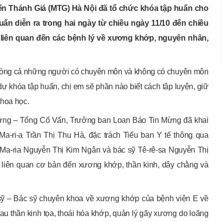
Mến Thánh Giá (MTG) Hà Nội đã tổ chức khóa tập huấn cho
n diễn ra trong hai ngày từ chiều ngày 11/10 đến chiều
i liên quan đến các bệnh lý về xương khớp, nguyên nhân,
 dòng cả những người có chuyên môn và không có chuyên môn
ự khóa tập huấn, chị em sẽ phần nào biết cách tập luyện, giữ
khoa học.
 Mừng – Tổng Cố Vấn, Trưởng ban Loan Báo Tin Mừng đã khai
a-ri-a Trần Thị Thu Hà, đặc trách Tiểu ban Y tế thông qua
ỹ Ma-ria Nguyễn Thị Kim Ngân và bác sỹ Tê-rê-sa Nguyễn Thị
i liên quan cơ bản đến xương khớp, thần kinh, dây chằng và
 sỹ – Bác sỹ chuyên khoa về xương khớp của bệnh viện E về
 đau thần kinh tọa, thoái hóa khớp, quản lý gãy xương do loãng