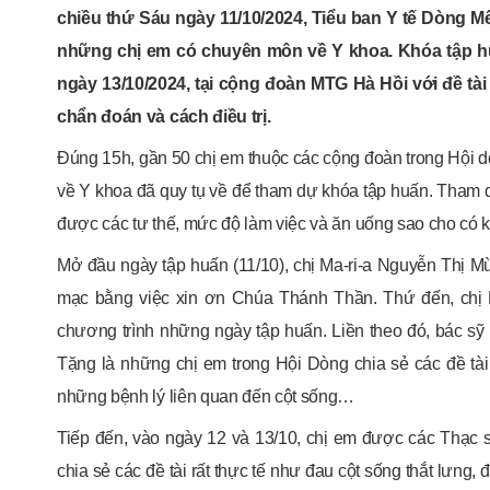
chiều thứ Sáu ngày 11/10/2024, Tiểu ban Y tế Dòng 
những chị em có chuyên môn về Y khoa. Khóa tập huấ
ngày 13/10/2024, tại cộng đoàn MTG Hà Hồi với đề tà
chẩn đoán và cách điều trị.
Đúng 15h, gần 50 chị em thuộc các cộng đoàn trong Hội
về Y khoa đã quy tụ về để tham dự khóa tập huấn. Tham d
được các tư thế, mức độ làm việc và ăn uống sao cho có 
Mở đầu ngày tập huấn (11/10), chị Ma-ri-a Nguyễn Thị
mạc bằng việc xin ơn Chúa Thánh Thần. Thứ đến, chị M
chương trình những ngày tập huấn. Liền theo đó, bác s
Tặng là những chị em trong Hội Dòng chia sẻ các đề tà
những bệnh lý liên quan đến cột sống…
Tiếp đến, vào ngày 12 và 13/10, chị em được các Thạc
chia sẻ các đề tài rất thực tế như đau cột sống thắt lưng,