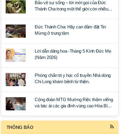
Bảo vệ sự sống – lời mời gọi của Đức
Thánh Cha trong một thế giới còn nhiều
đe dọa đối với sự sống
Đức Thánh Cha: Hãy can đảm đặt Tin
Mừng ở trung tâm
Lời dẫn dâng hoa -Tháng 5 Kính Đức Mẹ
(Năm 2026)
Phòng chẩn trị y học cổ truyền Nhà dòng
Chi Long khám bệnh từ thiện.
Cộng đoàn MTG Mường Riệc thăm viếng
và bác ái các gia đình vùng cao Hòa Bình
trong Tuần Thánh
THÔNG BÁO