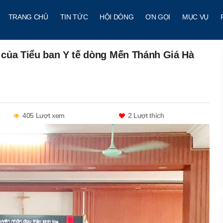
TRANG CHỦ
TIN TỨC
HỘI DÒNG
ƠN GỌI
MỤC VỤ
 của Tiểu ban Y tế dòng Mến Thánh Giá Hà
405 Lượt xem
2
Lượt thích