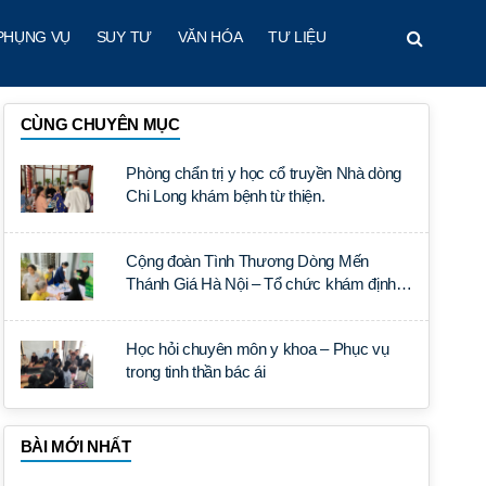
PHỤNG VỤ
SUY TƯ
VĂN HÓA
TƯ LIỆU
CÙNG CHUYÊN MỤC
Phòng chẩn trị y học cổ truyền Nhà dòng
Chi Long khám bệnh từ thiện.
Cộng đoàn Tình Thương Dòng Mến
Thánh Giá Hà Nội – Tổ chức khám định
kỳ
Học hỏi chuyên môn y khoa – Phục vụ
trong tinh thần bác ái
BÀI MỚI NHẤT